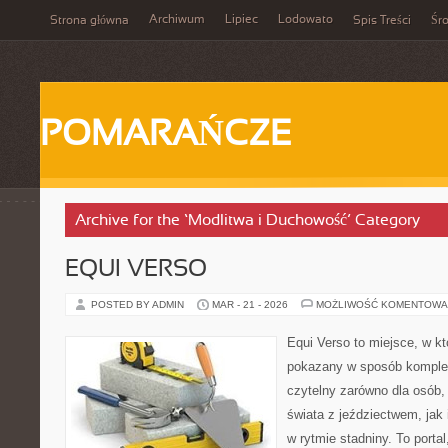
Archiwum
Lipiec
Lodowato
Strona główna
Spis Treści
Śr
POMARAŃCZE
Archive for the ‘Modlitwa i Duchowość’ Category
EQUI VERSO
POSTED BY ADMIN
MAR - 21 - 2026
MOŻLIWOŚĆ KOMENTOWA
Equi Verso to miejsce, w kt
pokazany w sposób komple
czytelny zarówno dla osób,
świata z jeździectwem, jak i
w rytmie stadniny. To portal