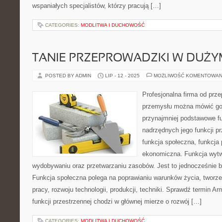
wspaniałych specjalistów, którzy pracują […]
CATEGORIES:
MODLITWA I DUCHOWOŚĆ
TANIE PRZEPROWADZKI W DUŻYM
POSTED BY ADMIN
LIP - 12 - 2025
MOŻLIWOŚĆ KOMENTOWAN
Profesjonalna firma od prz
przemysłu można mówić go
przynajmniej podstawowe f
nadrzędnych jego funkcji pr
funkcja społeczna, funkcja 
ekonomiczna. Funkcja wytw
wydobywaniu oraz przetwarzaniu zasobów. Jest to jednocześnie 
Funkcja społeczna polega na poprawianiu warunków życia, tworze
pracy, rozwoju technologii, produkcji, techniki. Sprawdź termin 
funkcji przestrzennej chodzi w głównej mierze o rozwój […]
CATEGORIES:
MODLITWA I DUCHOWOŚĆ