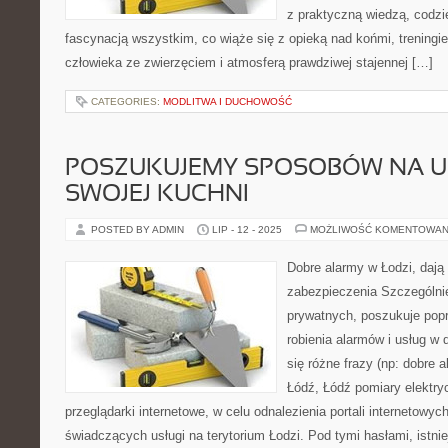
z praktyczną wiedzą, codz
fascynacją wszystkim, co wiąże się z opieką nad końmi, treningie
człowieka ze zwierzęciem i atmosferą prawdziwej stajennej […]
CATEGORIES:
MODLITWA I DUCHOWOŚĆ
POSZUKUJEMY SPOSOBÓW NA U
SWOJEJ KUCHNI
POSTED BY ADMIN
LIP - 12 - 2025
MOŻLIWOŚĆ KOMENTOWAN
Dobre alarmy w Łodzi, dają
zabezpieczenia Szczególnie 
prywatnych, poszukuje popr
robienia alarmów i usług w d
się różne frazy (np: dobre 
Łódź, Łódź pomiary elektry
przeglądarki internetowe, w celu odnalezienia portali internetowych
świadczących usługi na terytorium Łodzi. Pod tymi hasłami, istni