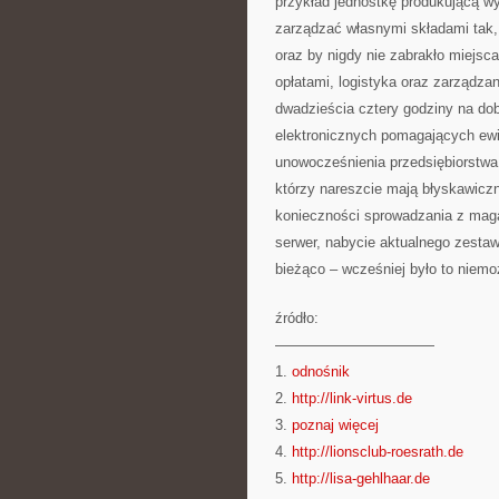
przykład jednostkę produkującą wy
zarządzać własnymi składami tak,
oraz by nigdy nie zabrakło miejsc
opłatami, logistyka oraz zarządza
dwadzieścia cztery godziny na do
elektronicznych pomagających ew
unowocześnienia przedsiębiorstwa 
którzy nareszcie mają błyskawicz
konieczności sprowadzania z maga
serwer, nabycie aktualnego zestaw
bieżąco – wcześniej było to niemo
źródło:
———————————
1.
odnośnik
2.
http://link-virtus.de
3.
poznaj więcej
4.
http://lionsclub-roesrath.de
5.
http://lisa-gehlhaar.de