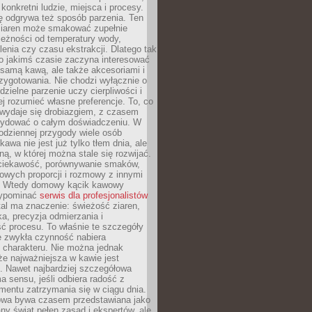
 konkretni ludzie, miejsca i procesy.
ę odgrywa też sposób parzenia. Ten
ziaren może smakować zupełnie
leżności od temperatury wody,
lenia czy czasu ekstrakcji. Dlatego tak
o jakimś czasie zaczyna interesować
o samą kawą, ale także akcesoriami i
zygotowania. Nie chodzi wyłącznie o
ielne parzenie uczy cierpliwości i
ej rozumieć własne preferencje. To, co
wydaje się drobiazgiem, z czasem
ydować o całym doświadczeniu. W
codziennej przygody wiele osób
kawa nie jest już tylko tłem dnia, ale
ną, w której można stale się rozwijać.
 ciekawość, porównywanie smaków,
owych proporcji i rozmowy z innymi
. Wtedy domowy kącik kawowy
zypominać
serwis dla profesjonalistów
al ma znaczenie: świeżość ziaren,
a, precyzja odmierzania i
ć procesu. To właśnie te szczegóły
e zwykła czynność nabiera
 charakteru. Nie można jednak
e najważniejsza w kawie jest
. Nawet najbardziej szczegółowa
a sensu, jeśli odbiera radość z
mentu zatrzymania się w ciągu dnia.
owa bywa czasem przedstawiana jako
y świat pełen zasad i ekspertów, ale