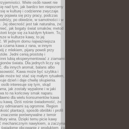
rzyjemności. Wiele osób nawet nie
ię nad tym, jak bardzo ten niepozorny
 się w kulturę i codzienne zwyczaje.
wy pojawia się przy pracy, podczas
odróży, po obiedzie, w samotności i w
. Jej obecność jest tak naturalna, że
nieć, jak bogaty świat smaków, metod
storii kryje się za każdym łykiem. To,
sze w kulturze kawy, to jej
ć. W jednym domu najważniejsza
a czarna kawa z rana, w innym
pój z mlekiem, pijany powoli przy
ole. Jedni cenią prostotę i
 inni lubią eksperymentować z ziarnami
gionów świata. Dla jednych liczy się
, dla innych aromat, balans albo
wasowość. Kawa może być szybka i
ale może też stać się małym rytuałem,
kuje dzień i daje chwilę skupienia.
 osób interesuje się tym, skąd
rna, jak zostały wypalone i w jaki
wa to na końcowy smak naparu.
dawno dla wielu konsumentów kawa
tu kawą. Dziś rośnie świadomość, że
dzy odmianami są ogromne. Region
kość plantacji, sposób obróbki i profil
 znaczenie porównywalne z terroir
tury wina. Dzięki temu picie kawy
yć mechanicznym nawykiem, a zaczyna
 świadome obcowanie z produktem, za