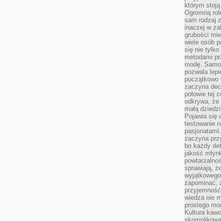
którym stoją
Ogromną rol
sam rodzaj 
inaczej w za
grubości mie
wiele osób p
się nie tylk
metodami pr
modę. Samodz
pozwala lepi
początkowo 
zaczyna dec
połowie tej 
odkrywa, że 
małą dziedzi
Pojawia się
testowanie n
pasjonatami
zaczyna pr
bo każdy det
jakość młynk
powtarzalnoś
sprawiają, ż
wyjątkowego
zapominać, ż
przyjemność
wiedza nie m
prostego mo
Kultura kaw
skomplikowan