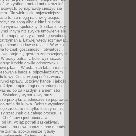
nać wszystkich metod ani rozróżniać
makowych, by naprawdę cieszyć się
em. Dla wielu ludzi najważniejsze
ostu to, że mogą na chwilę usiąść,
pobyć ze sobą albo z kimś bliskim.
że wymiar społeczny. Spotkanie przy
czymś innym niż zwykłe umówienie się
 Ten napój tworzy atmosferę swobody i
zatrzymania. Łatwiej wtedy rozmawiać,
spominać i budować relacje. W wielu
wa to znak gościnności i otwartości.
iowi, staje się gestem zapraszającym
W pracy potrafi z kolei wyznaczać
worząc krótkie chwile odpoczynku
owiązkami. W ostatnich latach rośnie
resowanie bardziej odpowiedzialnym
do kawy. Coraz więcej osób zwraca
unki uprawy, uczciwy handel i jakość
każdym etapie drogi od plantacji do
o ważne, bo za każdym ziarnem stoi
a. Świadomy wybór kawy może
sze praktyki, a jednocześnie poprawiać
 co trafia do kubka. Dobrze wypalona
go źródła to nie tylko lepszy smak,
szy szacunek dla całego procesu jej
. Choć kawa jest obecna w
 od lat, wciąż potrafi zaskakiwać.
wać ją na nowo poprzez inne metody
we ziarna, spokojniejsze rytuały i
 smakowanie. To jeden z tych