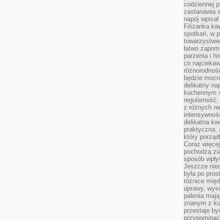
codziennej p
zastanawia s
napój wpisał
Filiżanka ka
spotkań, w p
towarzystwie
łatwo zapom
parzenia i hi
co najciekaw
różnorodnoś
będzie mocn
delikatny na
kuchennym st
regularność,
z różnych re
intensywność
delikatna k
praktyczna, 
który porząd
Coraz więcej
pochodzą zia
sposób wpły
Jeszcze nie
była po pros
różnice mię
uprawy, wyso
palenia mają
znanym z kul
przestaje b
przypominać