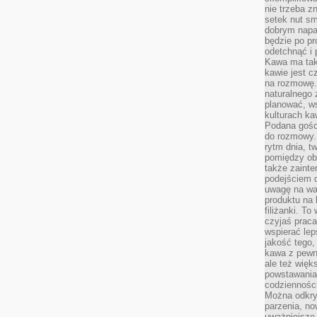
nie trzeba z
setek nut s
dobrym napar
będzie po pr
odetchnąć i 
Kawa ma tak
kawie jest 
na rozmowę.
naturalnego 
planować, w
kulturach ka
Podana gośc
do rozmowy. 
rytm dnia, t
pomiędzy ob
także zainte
podejściem 
uwagę na war
produktu na 
filiżanki. T
czyjaś prac
wspierać lep
jakość tego,
kawa z pewne
ale też więk
powstawania
codzienności
Można odkry
parzenia, no
uważniejsze