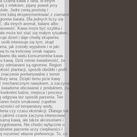
a czarna kawa z rana, w innym
pój z mlekiem, pijany powoli przy
ole. Jedni cenią prostotę i
 inni lubią eksperymentować z ziarnami
gionów świata. Dla jednych liczy się
, dla innych aromat, balans albo
wasowość. Kawa może być szybka i
ale może też stać się małym rytuałem,
kuje dzień i daje chwilę skupienia.
 osób interesuje się tym, skąd
rna, jak zostały wypalone i w jaki
wa to na końcowy smak naparu.
dawno dla wielu konsumentów kawa
tu kawą. Dziś rośnie świadomość, że
dzy odmianami są ogromne. Region
kość plantacji, sposób obróbki i profil
 znaczenie porównywalne z terroir
tury wina. Dzięki temu picie kawy
yć mechanicznym nawykiem, a zaczyna
 świadome obcowanie z produktem, za
 konkretni ludzie, miejsca i procesy.
ę odgrywa też sposób parzenia. Ten
ziaren może smakować zupełnie
leżności od temperatury wody,
lenia czy czasu ekstrakcji. Dlatego tak
o jakimś czasie zaczyna interesować
o samą kawą, ale także akcesoriami i
zygotowania. Nie chodzi wyłącznie o
ielne parzenie uczy cierpliwości i
ej rozumieć własne preferencje. To, co