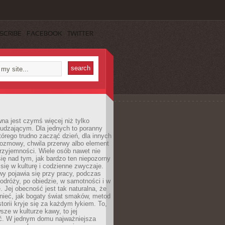
SCRIBE
FACEBOOK
TWITTER
a jest czymś więcej niż tylko
udzającym. Dla jednych to poranny
którego trudno zacząć dzień, dla innych
rozmowy, chwila przerwy albo element
rzyjemności. Wiele osób nawet nie
ię nad tym, jak bardzo ten niepozorny
 się w kulturę i codzienne zwyczaje.
wy pojawia się przy pracy, podczas
odróży, po obiedzie, w samotności i w
. Jej obecność jest tak naturalna, że
nieć, jak bogaty świat smaków, metod
storii kryje się za każdym łykiem. To,
sze w kulturze kawy, to jej
ć. W jednym domu najważniejsza