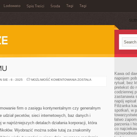
Lodowato
Tagi
Tagi
Spis Treści
Środa
SUB
ZE
MU
Kawa od dawn
napojem pob
REMONTY
SIE - 6 - 2025
MOŻLIWOŚĆ KOMENTOWANIA
ZOSTAŁA
rytuał, bez 
W
DOMU
pretekst do 
codziennej p
zastanawia s
napój wpisał
Filiżanka ka
formowanie firm o zasięgu kontynentalnym czy generalnym
spotkań, w p
towarzystwie
e udział pecetów, sieci internetowych, baz danych i
łatwo zapom
 w najróżniejszych detalach działania korporacji, która
parzenia i hi
co najciekaw
Mikołów. Wyobrazić można sobie tutaj za znakomity
różnorodnoś