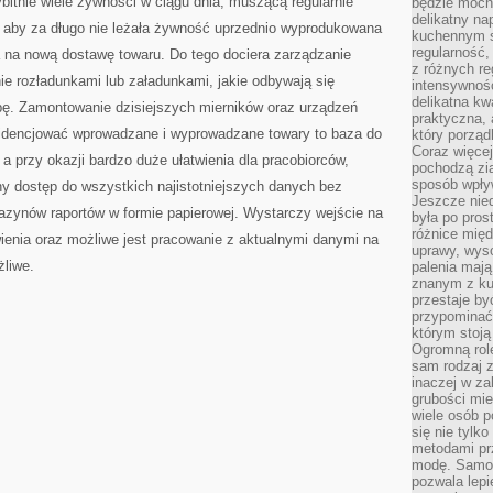
bitnie wiele żywności w ciągu dnia, muszącą regularnie
będzie mocn
delikatny na
 aby za długo nie leżała żywność uprzednio wyprodukowana
kuchennym st
regularność,
a na nową dostawę towaru. Do tego dociera zarządzanie
z różnych re
nie rozładunkami lub załadunkami, jakie odbywają się
intensywność
delikatna k
bę. Zamontowanie dzisiejszych mierników oraz urządzeń
praktyczna, 
idencjować wprowadzane i wyprowadzane towary to baza do
który porząd
Coraz więcej
a przy okazji bardzo duże ułatwienia dla pracobiorców,
pochodzą zia
sposób wpły
ny dostęp do wszystkich najistotniejszych danych bez
Jeszcze nie
zynów raportów w formie papierowej. Wystarczy wejście na
była po pros
różnice mię
ienia oraz możliwe jest pracowanie z aktualnymi danymi na
uprawy, wyso
żliwe.
palenia mają
znanym z kul
przestaje b
przypominać
którym stoją
Ogromną rol
sam rodzaj 
inaczej w za
grubości mie
wiele osób p
się nie tylk
metodami pr
modę. Samodz
pozwala lepi