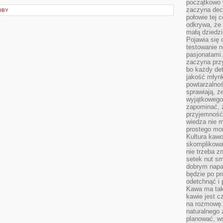
początkowo 
zaczyna dec
OBY
połowie tej 
odkrywa, że 
małą dziedzi
Pojawia się
testowanie n
pasjonatami
zaczyna pr
bo każdy det
jakość młynk
powtarzalnoś
sprawiają, ż
wyjątkowego
zapominać, ż
przyjemność
wiedza nie m
prostego mo
Kultura kaw
skomplikowan
nie trzeba z
setek nut s
dobrym napar
będzie po pr
odetchnąć i 
Kawa ma tak
kawie jest 
na rozmowę.
naturalnego 
planować, w