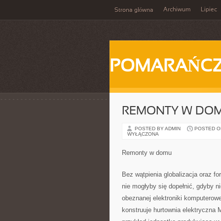
Archiwum
Lipiec
Strona główna
POMARAŃC
REMONTY W DO
POSTED BY ADMIN
POSTED ON 
WYŁĄCZONA
Remonty w domu
Bez wątpienia globalizacja oraz 
nie mogłyby się dopełnić, gdyby ni
obeznanej elektroniki komputerowej
konstruuje hurtownia elektryczna 