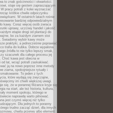
wa to znak gościnności i otwartości.
iowi, staje się gestem zapraszającym
W pracy potrafi z kolei wyznaczać
worząc krótkie chwile odpoczynku
owiązkami. W ostatnich latach rośnie
resowanie bardziej odpowiedzialnym
do kawy. Coraz więcej osób zwraca
unki uprawy, uczciwy handel i jakość
każdym etapie drogi od plantacji do
o ważne, bo za każdym ziarnem stoi
a. Świadomy wybór kawy może
sze praktyki, a jednocześnie poprawiać
 co trafia do kubka. Dobrze wypalona
go źródła to nie tylko lepszy smak,
szy szacunek dla całego procesu jej
. Choć kawa jest obecna w
 od lat, wciąż potrafi zaskakiwać.
wać ją na nowo poprzez inne metody
we ziarna, spokojniejsze rytuały i
 smakowanie. To jeden z tych
cia, które wydają się zwyczajne,
oświęcimy im chwili większej uwagi.
e się, że w porannej filiżance kryje się
rgia na start, ale też historia, kultura,
mały moment spokoju, którego w
świecie naprawdę warto pilnować.
a jest czymś więcej niż tylko
udzającym. Dla jednych to poranny
którego trudno zacząć dzień, dla innych
rozmowy, chwila przerwy albo element