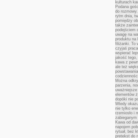
kulturach ka
Podana gośc
do rozmowy. 
rytm dnia, t
pomiędzy ob
także zainte
podejściem 
uwagę na war
produktu na 
filiżanki. T
czyjaś prac
wspierać lep
jakość tego,
kawa z pewne
ale też więk
powstawania
codzienności
Można odkry
parzenia, no
uważniejsze
elementów ży
dopóki nie p
Wtedy okazuj
nie tylko ene
rzemiosło i 
zabieganym 
Kawa od dawn
napojem pob
rytuał, bez 
pretekst do 