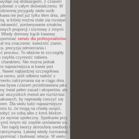
wydaje się drobiazgiem, z czasem
ydować o całym doświadczeniu. W
codziennej przygody wiele osób
kawa nie jest już tylko tłem dnia, ale
ną, w której można stale się rozwijać.
 ciekawość, porównywanie smaków,
owych proporcji i rozmowy z innymi
. Wtedy domowy kącik kawowy
zypominać
serwis dla profesjonalistów
al ma znaczenie: świeżość ziaren,
a, precyzja odmierzania i
ć procesu. To właśnie te szczegóły
e zwykła czynność nabiera
 charakteru. Nie można jednak
e najważniejsza w kawie jest
. Nawet najbardziej szczegółowa
a sensu, jeśli odbiera radość z
mentu zatrzymania się w ciągu dnia.
owa bywa czasem przedstawiana jako
y świat pełen zasad i ekspertów, ale
nać wszystkich metod ani rozróżniać
makowych, by naprawdę cieszyć się
em. Dla wielu ludzi najważniejsze
ostu to, że mogą na chwilę usiąść,
pobyć ze sobą albo z kimś bliskim.
że wymiar społeczny. Spotkanie przy
czymś innym niż zwykłe umówienie się
 Ten napój tworzy atmosferę swobody i
zatrzymania. Łatwiej wtedy rozmawiać,
spominać i budować relacje. W wielu