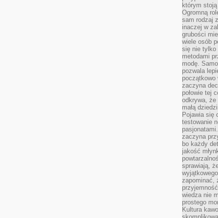
którym stoją
Ogromną rol
sam rodzaj 
inaczej w za
grubości mie
wiele osób p
się nie tylk
metodami pr
modę. Samodz
pozwala lepi
początkowo 
zaczyna dec
połowie tej 
odkrywa, że 
małą dziedzi
Pojawia się
testowanie n
pasjonatami
zaczyna pr
bo każdy det
jakość młynk
powtarzalnoś
sprawiają, ż
wyjątkowego
zapominać, ż
przyjemność
wiedza nie m
prostego mo
Kultura kaw
skomplikowan