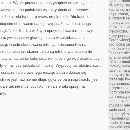
będzie mocn
drukarka. Wybór porządnego oprzyrządowania względem
delikatny na
kuchennym st
e wszystkim na podstawie wykorzystania atramentowej
regularność,
ież drukarki typu http://www.cs.pl/produkt/drukarki-kart-
z różnych re
intensywność
 obojętne stosowanie danego wyposażenia drukującego
delikatna k
 najtańsze. Bardzo ważnym oprzyrządowaniem biurowym
praktyczna, 
który porząd
ra używana jest w głównej mierze w sekretariatach,
Coraz więcej
pochodzą zia
odzaju w celu skserowania istotnych dokumentów na
sposób wpły
zenia takie jak skaner także są istotne w stosunku do
Jeszcze nie
była po pros
aby w następnej kolejności wolno było go wydrukować czy
różnice mię
y e-mail czy jakkolwiek inaczej. Wypróbuj też elektroniczna
uprawy, wyso
palenia mają
 urządzenia biurowe tego rodzaju bardzo dobrze się
znanym z kul
przestaje b
h nie jest nadmiernie długi, gdyż po paru naprawach, (jeśli
przypominać
 wcale tak nie musi być) wymienia się taki sprzęt na
którym stoją
Ogromną rol
eny.
sam rodzaj 
inaczej w za
grubości mie
wiele osób p
się nie tylk
metodami pr
modę. Samodz
pozwala lepi