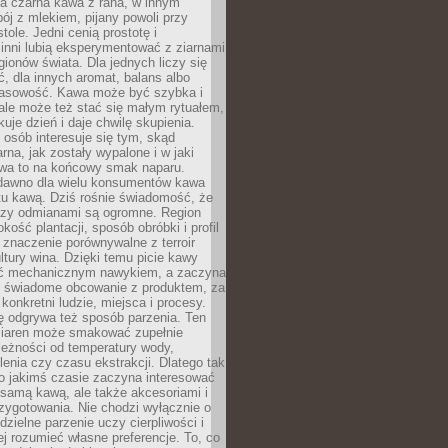
a czarna kawa z rana, w innym
pój z mlekiem, pijany powoli przy
ole. Jedni cenią prostotę i
 inni lubią eksperymentować z ziarnami
gionów świata. Dla jednych liczy się
, dla innych aromat, balans albo
wasowość. Kawa może być szybka i
ale może też stać się małym rytuałem,
kuje dzień i daje chwilę skupienia.
 osób interesuje się tym, skąd
rna, jak zostały wypalone i w jaki
wa to na końcowy smak naparu.
dawno dla wielu konsumentów kawa
tu kawą. Dziś rośnie świadomość, że
dzy odmianami są ogromne. Region
kość plantacji, sposób obróbki i profil
 znaczenie porównywalne z terroir
tury wina. Dzięki temu picie kawy
yć mechanicznym nawykiem, a zaczyna
 świadome obcowanie z produktem, za
 konkretni ludzie, miejsca i procesy.
ę odgrywa też sposób parzenia. Ten
ziaren może smakować zupełnie
leżności od temperatury wody,
lenia czy czasu ekstrakcji. Dlatego tak
o jakimś czasie zaczyna interesować
o samą kawą, ale także akcesoriami i
zygotowania. Nie chodzi wyłącznie o
ielne parzenie uczy cierpliwości i
ej rozumieć własne preferencje. To, co