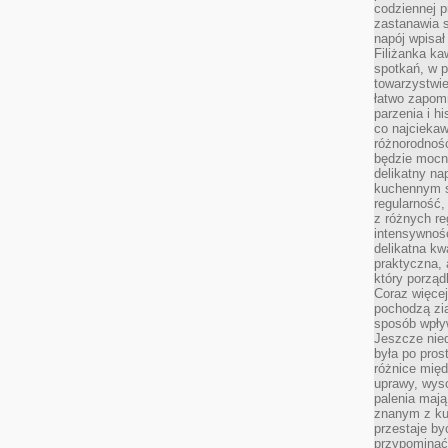
codziennej p
zastanawia s
napój wpisał
Filiżanka ka
spotkań, w p
towarzystwie
łatwo zapom
parzenia i hi
co najciekaw
różnorodnoś
będzie mocn
delikatny na
kuchennym st
regularność,
z różnych re
intensywność
delikatna k
praktyczna, 
który porząd
Coraz więcej
pochodzą zia
sposób wpły
Jeszcze nie
była po pros
różnice mię
uprawy, wyso
palenia mają
znanym z kul
przestaje b
przypominać