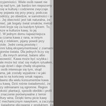
rzyjemności. Wiele osób nawet nie
ię nad tym, jak bardzo ten niepozorny
 się w kulturę i codzienne zwyczaje.
wy pojawia się przy pracy, podczas
odróży, po obiedzie, w samotności i w
. Jej obecność jest tak naturalna, że
nieć, jak bogaty świat smaków, metod
storii kryje się za każdym łykiem. To,
sze w kulturze kawy, to jej
ć. W jednym domu najważniejsza
a czarna kawa z rana, w innym
pój z mlekiem, pijany powoli przy
ole. Jedni cenią prostotę i
 inni lubią eksperymentować z ziarnami
gionów świata. Dla jednych liczy się
, dla innych aromat, balans albo
wasowość. Kawa może być szybka i
ale może też stać się małym rytuałem,
kuje dzień i daje chwilę skupienia.
 osób interesuje się tym, skąd
rna, jak zostały wypalone i w jaki
wa to na końcowy smak naparu.
dawno dla wielu konsumentów kawa
tu kawą. Dziś rośnie świadomość, że
dzy odmianami są ogromne. Region
kość plantacji, sposób obróbki i profil
 znaczenie porównywalne z terroir
tury wina. Dzięki temu picie kawy
yć mechanicznym nawykiem, a zaczyna
 świadome obcowanie z produktem, za