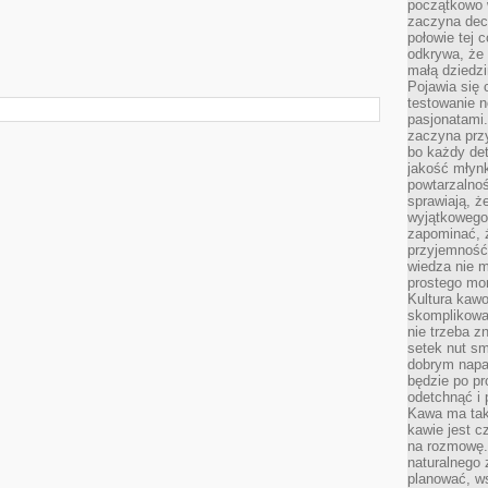
początkowo 
zaczyna dec
połowie tej 
odkrywa, że 
małą dziedzi
Pojawia się
testowanie n
pasjonatami
zaczyna pr
bo każdy det
jakość młynk
powtarzalnoś
sprawiają, ż
wyjątkowego
zapominać, ż
przyjemność
wiedza nie m
prostego mo
Kultura kaw
skomplikowan
nie trzeba z
setek nut s
dobrym napar
będzie po pr
odetchnąć i 
Kawa ma tak
kawie jest 
na rozmowę.
naturalnego 
planować, w