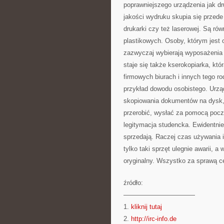
poprawniejszego urządzenia jak 
jakości wydruku skupia się przed
drukarki czy też laserowej. Są równ
plastikowych. Osoby, którym jest
zazwyczaj wybierają wyposażenia
staje się także kserokopiarka, któ
firmowych biurach i innych tego r
przykład dowodu osobistego. Urząd
skopiowania dokumentów na dysk, 
przerobić, wysłać za pomocą poczt
legitymacja studencka. Ewidentnie
sprzedają. Raczej czas używania ic
tylko taki sprzęt ulegnie awarii, a
oryginalny. Wszystko za sprawą c
źródło:
———————————
1.
kliknij tutaj
2.
http://irc-info.de