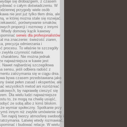
wydaje się drobiazgiem, z czasem
ydować o całym doświadczeniu. W
codziennej przygody wiele osób
kawa nie jest już tylko tłem dnia, ale
ną, w której można stale się rozwijać.
 ciekawość, porównywanie smaków,
owych proporcji i rozmowy z innymi
. Wtedy domowy kącik kawowy
zypominać
serwis dla profesjonalistów
al ma znaczenie: świeżość ziaren,
a, precyzja odmierzania i
ć procesu. To właśnie te szczegóły
e zwykła czynność nabiera
 charakteru. Nie można jednak
e najważniejsza w kawie jest
. Nawet najbardziej szczegółowa
a sensu, jeśli odbiera radość z
mentu zatrzymania się w ciągu dnia.
owa bywa czasem przedstawiana jako
y świat pełen zasad i ekspertów, ale
nać wszystkich metod ani rozróżniać
makowych, by naprawdę cieszyć się
em. Dla wielu ludzi najważniejsze
ostu to, że mogą na chwilę usiąść,
pobyć ze sobą albo z kimś bliskim.
że wymiar społeczny. Spotkanie przy
czymś innym niż zwykłe umówienie się
 Ten napój tworzy atmosferę swobody i
zatrzymania. Łatwiej wtedy rozmawiać,
spominać i budować relacje. W wielu