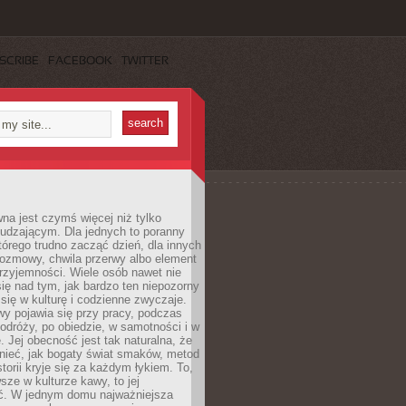
SCRIBE
FACEBOOK
TWITTER
a jest czymś więcej niż tylko
udzającym. Dla jednych to poranny
którego trudno zacząć dzień, dla innych
rozmowy, chwila przerwy albo element
rzyjemności. Wiele osób nawet nie
ię nad tym, jak bardzo ten niepozorny
 się w kulturę i codzienne zwyczaje.
wy pojawia się przy pracy, podczas
odróży, po obiedzie, w samotności i w
. Jej obecność jest tak naturalna, że
nieć, jak bogaty świat smaków, metod
storii kryje się za każdym łykiem. To,
sze w kulturze kawy, to jej
ć. W jednym domu najważniejsza