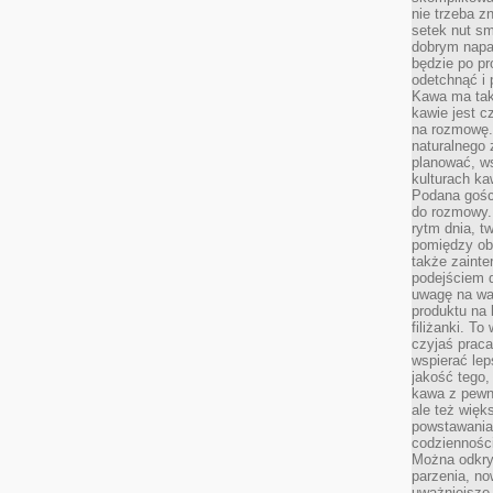
nie trzeba z
setek nut s
dobrym napar
będzie po pr
odetchnąć i 
Kawa ma tak
kawie jest 
na rozmowę.
naturalnego 
planować, w
kulturach ka
Podana gośc
do rozmowy. 
rytm dnia, t
pomiędzy ob
także zainte
podejściem 
uwagę na war
produktu na 
filiżanki. T
czyjaś prac
wspierać lep
jakość tego,
kawa z pewne
ale też więk
powstawania
codzienności
Można odkry
parzenia, no
uważniejsze