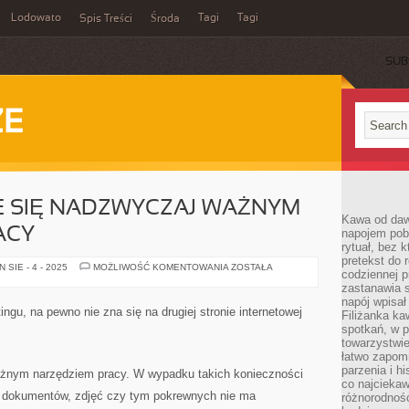
Lodowato
Tagi
Tagi
Spis Treści
Środa
SUB
ZE
E SIĘ NADZWYCZAJ WAŻNYM
Kawa od dawn
ACY
napojem pob
rytuał, bez 
pretekst do 
DRUKARKA
SIE - 4 - 2025
MOŻLIWOŚĆ KOMENTOWANIA
ZOSTAŁA
codziennej p
STAJE
SIĘ
zastanawia s
NADZWYCZAJ
napój wpisał
WAŻNYM
ingu, na pewno nie zna się na drugiej stronie internetowej
Filiżanka ka
NARZĘDZIEM
PRACY
spotkań, w p
towarzystwie
łatwo zapom
parzenia i hi
ważnym narzędziem pracy. W wypadku takich konieczności
co najciekaw
, dokumentów, zdjęć czy tym pokrewnych nie ma
różnorodnoś