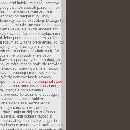
 konkretni ludzie, miejsca i procesy.
ę odgrywa też sposób parzenia. Ten
ziaren może smakować zupełnie
leżności od temperatury wody,
lenia czy czasu ekstrakcji. Dlatego tak
o jakimś czasie zaczyna interesować
o samą kawą, ale także akcesoriami i
zygotowania. Nie chodzi wyłącznie o
ielne parzenie uczy cierpliwości i
ej rozumieć własne preferencje. To, co
wydaje się drobiazgiem, z czasem
ydować o całym doświadczeniu. W
codziennej przygody wiele osób
kawa nie jest już tylko tłem dnia, ale
ną, w której można stale się rozwijać.
 ciekawość, porównywanie smaków,
owych proporcji i rozmowy z innymi
. Wtedy domowy kącik kawowy
zypominać
serwis dla profesjonalistów
al ma znaczenie: świeżość ziaren,
a, precyzja odmierzania i
ć procesu. To właśnie te szczegóły
e zwykła czynność nabiera
 charakteru. Nie można jednak
e najważniejsza w kawie jest
. Nawet najbardziej szczegółowa
a sensu, jeśli odbiera radość z
mentu zatrzymania się w ciągu dnia.
owa bywa czasem przedstawiana jako
y świat pełen zasad i ekspertów, ale