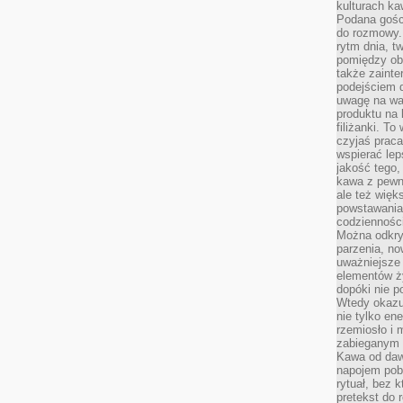
kulturach ka
Podana gośc
do rozmowy. 
rytm dnia, t
pomiędzy ob
także zainte
podejściem 
uwagę na war
produktu na 
filiżanki. T
czyjaś prac
wspierać lep
jakość tego,
kawa z pewne
ale też więk
powstawania
codzienności
Można odkry
parzenia, no
uważniejsze
elementów ży
dopóki nie p
Wtedy okazuj
nie tylko ene
rzemiosło i 
zabieganym 
Kawa od dawn
napojem pob
rytuał, bez 
pretekst do 