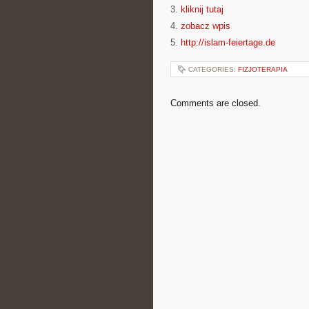
3.
kliknij tutaj
4.
zobacz wpis
5.
http://islam-feiertage.de
CATEGORIES:
FIZJOTERAPIA
Comments are closed.