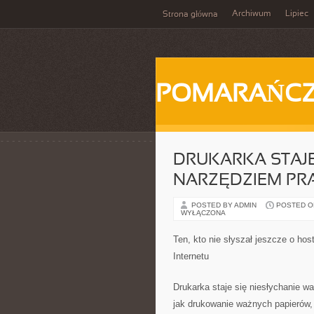
Archiwum
Lipiec
Strona główna
POMARAŃC
DRUKARKA STAJ
NARZĘDZIEM PR
POSTED BY ADMIN
POSTED ON 
WYŁĄCZONA
Ten, kto nie słyszał jeszcze o host
Internetu
Drukarka staje się niesłychanie 
jak drukowanie ważnych papierów