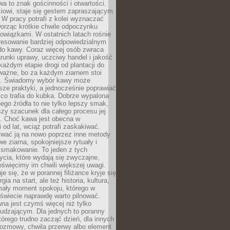
wa to znak gościnności i otwartości.
iowi, staje się gestem zapraszającym
W pracy potrafi z kolei wyznaczać
worząc krótkie chwile odpoczynku
owiązkami. W ostatnich latach rośnie
resowanie bardziej odpowiedzialnym
do kawy. Coraz więcej osób zwraca
unki uprawy, uczciwy handel i jakość
każdym etapie drogi od plantacji do
o ważne, bo za każdym ziarnem stoi
a. Świadomy wybór kawy może
sze praktyki, a jednocześnie poprawiać
 co trafia do kubka. Dobrze wypalona
go źródła to nie tylko lepszy smak,
szy szacunek dla całego procesu jej
. Choć kawa jest obecna w
 od lat, wciąż potrafi zaskakiwać.
wać ją na nowo poprzez inne metody
we ziarna, spokojniejsze rytuały i
 smakowanie. To jeden z tych
cia, które wydają się zwyczajne,
oświęcimy im chwili większej uwagi.
e się, że w porannej filiżance kryje się
rgia na start, ale też historia, kultura,
mały moment spokoju, którego w
świecie naprawdę warto pilnować.
a jest czymś więcej niż tylko
udzającym. Dla jednych to poranny
którego trudno zacząć dzień, dla innych
rozmowy, chwila przerwy albo element