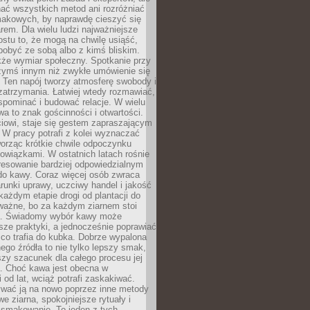
nać wszystkich metod ani rozróżniać
makowych, by naprawdę cieszyć się
em. Dla wielu ludzi najważniejsze
ostu to, że mogą na chwilę usiąść,
pobyć ze sobą albo z kimś bliskim.
że wymiar społeczny. Spotkanie przy
czymś innym niż zwykłe umówienie się
 Ten napój tworzy atmosferę swobody i
zatrzymania. Łatwiej wtedy rozmawiać,
spominać i budować relacje. W wielu
wa to znak gościnności i otwartości.
iowi, staje się gestem zapraszającym
W pracy potrafi z kolei wyznaczać
worząc krótkie chwile odpoczynku
owiązkami. W ostatnich latach rośnie
resowanie bardziej odpowiedzialnym
do kawy. Coraz więcej osób zwraca
unki uprawy, uczciwy handel i jakość
każdym etapie drogi od plantacji do
o ważne, bo za każdym ziarnem stoi
a. Świadomy wybór kawy może
sze praktyki, a jednocześnie poprawiać
 co trafia do kubka. Dobrze wypalona
go źródła to nie tylko lepszy smak,
szy szacunek dla całego procesu jej
. Choć kawa jest obecna w
 od lat, wciąż potrafi zaskakiwać.
wać ją na nowo poprzez inne metody
we ziarna, spokojniejsze rytuały i
 smakowanie. To jeden z tych