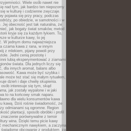
rzyjemności. Wiele osób nawet nie
ię nad tym, jak bardzo ten niepozorny
 się w kulturę i codzienne zwyczaje.
wy pojawia się przy pracy, podczas
odróży, po obiedzie, w samotności i w
. Jej obecność jest tak naturalna, że
nieć, jak bogaty świat smaków, metod
storii kryje się za każdym łykiem. To,
sze w kulturze kawy, to jej
ć. W jednym domu najważniejsza
a czarna kawa z rana, w innym
pój z mlekiem, pijany powoli przy
ole. Jedni cenią prostotę i
 inni lubią eksperymentować z ziarnami
gionów świata. Dla jednych liczy się
, dla innych aromat, balans albo
wasowość. Kawa może być szybka i
ale może też stać się małym rytuałem,
kuje dzień i daje chwilę skupienia.
 osób interesuje się tym, skąd
rna, jak zostały wypalone i w jaki
wa to na końcowy smak naparu.
dawno dla wielu konsumentów kawa
tu kawą. Dziś rośnie świadomość, że
dzy odmianami są ogromne. Region
kość plantacji, sposób obróbki i profil
 znaczenie porównywalne z terroir
tury wina. Dzięki temu picie kawy
yć mechanicznym nawykiem, a zaczyna
 świadome obcowanie z produktem, za