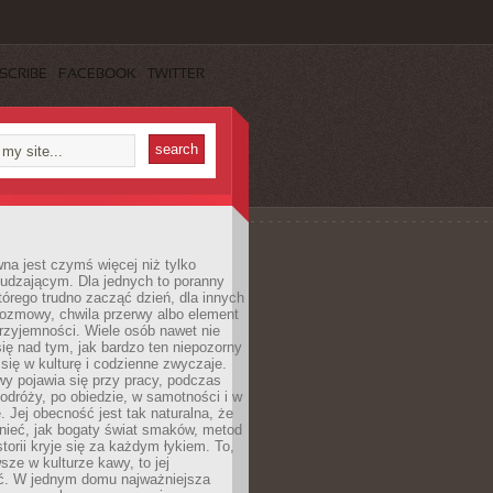
SCRIBE
FACEBOOK
TWITTER
a jest czymś więcej niż tylko
udzającym. Dla jednych to poranny
którego trudno zacząć dzień, dla innych
rozmowy, chwila przerwy albo element
rzyjemności. Wiele osób nawet nie
ię nad tym, jak bardzo ten niepozorny
 się w kulturę i codzienne zwyczaje.
wy pojawia się przy pracy, podczas
odróży, po obiedzie, w samotności i w
. Jej obecność jest tak naturalna, że
nieć, jak bogaty świat smaków, metod
storii kryje się za każdym łykiem. To,
sze w kulturze kawy, to jej
ć. W jednym domu najważniejsza