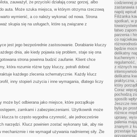
lota, zauważył, że przyciski działają coraz gorzej, albo
codziennej p
zastanawia s
 do auta. Może szuka miejsca, w którym otrzyma rzeczową
napój wpisał
Filiżanka ka
o warto wymienić, a co należy wykonać od nowa. Strona
spotkań, w p
waż skupia się na usługach, które są związane z
towarzystwie
łatwo zapom
parzenia i hi
co najciekaw
różnorodnoś
tyce jest jego bezpośrednie zastosowanie. Dorabianie kluczy
będzie mocn
 każdego dnia, ale kiedy pojawia się problem, staje się ona
delikatny na
kuchennym st
ygotowana strona powinna budzić zaufanie. Klient chce
regularność,
rmy, która rozumie różne typy kluczy, potrafi dobrać
z różnych re
intensywność
 traktuje każdego zlecenia schematycznie. Każdy klucz
delikatna k
praktyczna, 
rofil, inny stopień zużycia i inne wymagania, dlatego liczy
który porząd
Coraz więcej
pochodzą zia
sposób wpły
y może być odbierana jako miejsce, które porządkuje
Jeszcze nie
była po pros
dostępem, zamkami i zabezpieczeniami. Użytkownik może
różnice mię
i klucza to często wygodna czynność, ale jednocześnie
uprawy, wyso
palenia mają
 narzędzi. Klucz powinien zostać wykonany tak, aby nie
znanym z kul
przestaje b
w mechanizmie i nie wymagał używania nadmiernej siły. Źle
przypominać