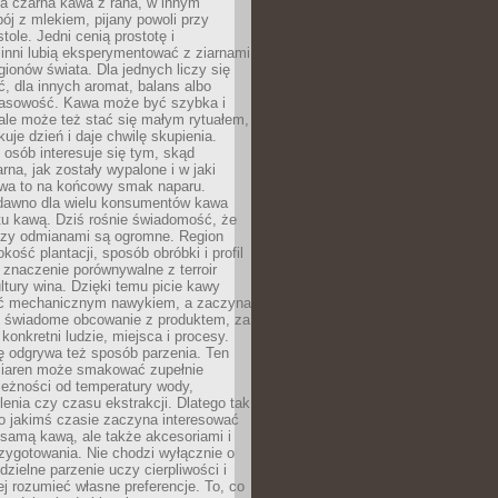
a czarna kawa z rana, w innym
pój z mlekiem, pijany powoli przy
ole. Jedni cenią prostotę i
 inni lubią eksperymentować z ziarnami
gionów świata. Dla jednych liczy się
, dla innych aromat, balans albo
wasowość. Kawa może być szybka i
ale może też stać się małym rytuałem,
kuje dzień i daje chwilę skupienia.
 osób interesuje się tym, skąd
rna, jak zostały wypalone i w jaki
wa to na końcowy smak naparu.
dawno dla wielu konsumentów kawa
tu kawą. Dziś rośnie świadomość, że
dzy odmianami są ogromne. Region
kość plantacji, sposób obróbki i profil
 znaczenie porównywalne z terroir
tury wina. Dzięki temu picie kawy
yć mechanicznym nawykiem, a zaczyna
 świadome obcowanie z produktem, za
 konkretni ludzie, miejsca i procesy.
ę odgrywa też sposób parzenia. Ten
ziaren może smakować zupełnie
leżności od temperatury wody,
lenia czy czasu ekstrakcji. Dlatego tak
o jakimś czasie zaczyna interesować
o samą kawą, ale także akcesoriami i
zygotowania. Nie chodzi wyłącznie o
ielne parzenie uczy cierpliwości i
ej rozumieć własne preferencje. To, co