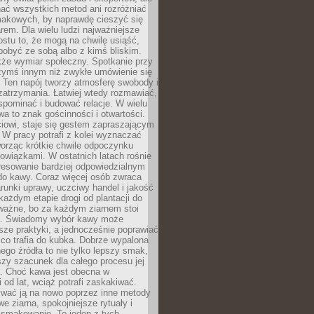
nać wszystkich metod ani rozróżniać
makowych, by naprawdę cieszyć się
em. Dla wielu ludzi najważniejsze
ostu to, że mogą na chwilę usiąść,
pobyć ze sobą albo z kimś bliskim.
że wymiar społeczny. Spotkanie przy
czymś innym niż zwykłe umówienie się
 Ten napój tworzy atmosferę swobody i
zatrzymania. Łatwiej wtedy rozmawiać,
spominać i budować relacje. W wielu
wa to znak gościnności i otwartości.
iowi, staje się gestem zapraszającym
W pracy potrafi z kolei wyznaczać
worząc krótkie chwile odpoczynku
owiązkami. W ostatnich latach rośnie
resowanie bardziej odpowiedzialnym
do kawy. Coraz więcej osób zwraca
unki uprawy, uczciwy handel i jakość
każdym etapie drogi od plantacji do
o ważne, bo za każdym ziarnem stoi
a. Świadomy wybór kawy może
sze praktyki, a jednocześnie poprawiać
 co trafia do kubka. Dobrze wypalona
go źródła to nie tylko lepszy smak,
szy szacunek dla całego procesu jej
. Choć kawa jest obecna w
 od lat, wciąż potrafi zaskakiwać.
wać ją na nowo poprzez inne metody
we ziarna, spokojniejsze rytuały i
 smakowanie. To jeden z tych