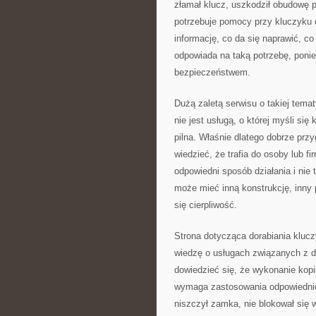
złamał klucz, uszkodził obudowę pi
potrzebuje pomocy przy kluczyku
informację, co da się naprawić, c
odpowiada na taką potrzebę, ponie
bezpieczeństwem.
Dużą zaletą serwisu o takiej tema
nie jest usługą, o której myśli się
pilna. Właśnie dlatego dobrze prz
wiedzieć, że trafia do osoby lub fi
odpowiedni sposób działania i nie
może mieć inną konstrukcję, inny p
się cierpliwość.
Strona dotycząca dorabiania klucz
wiedzę o usługach związanych z 
dowiedzieć się, że wykonanie kopi
wymaga zastosowania odpowiednich
niszczył zamka, nie blokował się 