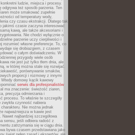
 konkretni ludzie, miejsca i procesy.
ę odgrywa też sposób parzenia. Ten
ziaren może smakować zupełnie
leżności od temperatury wody,
lenia czy czasu ekstrakcji. Dlatego tak
o jakimś czasie zaczyna interesować
o samą kawą, ale także akcesoriami i
zygotowania. Nie chodzi wyłącznie o
ielne parzenie uczy cierpliwości i
ej rozumieć własne preferencje. To, co
wydaje się drobiazgiem, z czasem
ydować o całym doświadczeniu. W
codziennej przygody wiele osób
kawa nie jest już tylko tłem dnia, ale
ną, w której można stale się rozwijać.
 ciekawość, porównywanie smaków,
owych proporcji i rozmowy z innymi
. Wtedy domowy kącik kawowy
zypominać
serwis dla profesjonalistów
al ma znaczenie: świeżość ziaren,
a, precyzja odmierzania i
ć procesu. To właśnie te szczegóły
e zwykła czynność nabiera
 charakteru. Nie można jednak
e najważniejsza w kawie jest
. Nawet najbardziej szczegółowa
a sensu, jeśli odbiera radość z
mentu zatrzymania się w ciągu dnia.
owa bywa czasem przedstawiana jako
y świat pełen zasad i ekspertów, ale