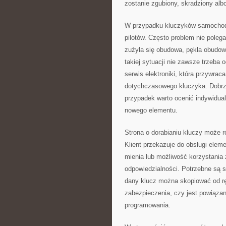
zostanie zgubiony, skradziony alb
W przypadku kluczyków samochodo
pilotów. Często problem nie polega
zużyła się obudowa, pękła obudowa
takiej sytuacji nie zawsze trzeb
serwis elektroniki, która przywra
dotychczasowego kluczyka. Dobrz
przypadek warto ocenić indywidua
nowego elementu.
Strona o dorabianiu kluczy może 
Klient przekazuje do obsługi elem
mienia lub możliwość korzystania 
odpowiedzialności. Potrzebne są 
dany klucz można skopiować od r
zabezpieczenia, czy jest powiązan
programowania.