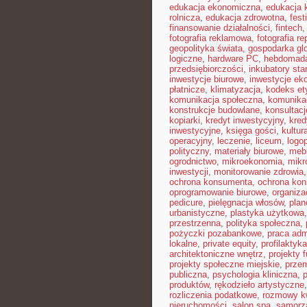
edukacja ekonomiczna
,
edukacja 
rolnicza
,
edukacja zdrowotna
,
fest
finansowanie działalności
,
fintech
fotografia reklamowa
,
fotografia r
geopolityka świata
,
gospodarka gl
logiczne
,
hardware PC
,
hebdomad
przedsiębiorczości
,
inkubatory sta
inwestycje biurowe
,
inwestycje ek
płatnicze
,
klimatyzacja
,
kodeks et
komunikacja społeczna
,
komunikac
konstrukcje budowlane
,
konsultac
kopiarki
,
kredyt inwestycyjny
,
kred
inwestycyjne
,
księga gości
,
kultur
operacyjny
,
leczenie
,
liceum
,
logo
polityczny
,
materiały biurowe
,
mebl
ogrodnictwo
,
mikroekonomia
,
mikr
inwestycji
,
monitorowanie zdrowia
ochrona konsumenta
,
ochrona ko
oprogramowanie biurowe
,
organiz
pedicure
,
pielęgnacja włosów
,
plan
urbanistyczne
,
plastyka użytkowa
przestrzenna
,
polityka społeczna
,
pożyczki pozabankowe
,
praca adm
lokalne
,
private equity
,
profilaktyk
architektoniczne wnętrz
,
projekty 
projekty społeczne miejskie
,
prze
publiczna
,
psychologia kliniczna
,
produktów
,
rękodzieło artystyczne
rozliczenia podatkowe
,
rozmowy kw
nieruchomości
,
salon spa
,
samorz