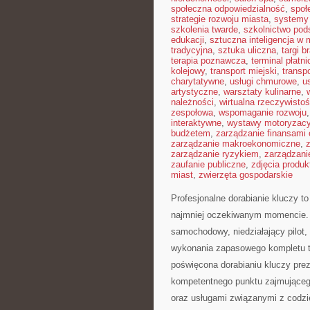
społeczna odpowiedzialność
,
społ
strategie rozwoju miasta
,
systemy 
szkolenia twarde
,
szkolnictwo po
edukacji
,
sztuczna inteligencja w
tradycyjna
,
sztuka uliczna
,
targi 
terapia poznawcza
,
terminal płatni
kolejowy
,
transport miejski
,
transp
charytatywne
,
usługi chmurowe
,
us
artystyczne
,
warsztaty kulinarne
,
należności
,
wirtualna rzeczywisto
zespołowa
,
wspomaganie rozwoju
interaktywne
,
wystawy motoryzacy
budżetem
,
zarządzanie finansami 
zarządzanie makroekonomiczne
,
zarządzanie ryzykiem
,
zarządzani
zaufanie publiczne
,
zdjęcia produ
miast
,
zwierzęta gospodarskie
Profesjonalne dorabianie kluczy to
najmniej oczekiwanym momencie. 
samochodowy, niedziałający pilot
wykonania zapasowego kompletu to
poświęcona dorabianiu kluczy prez
kompetentnego punktu zajmujące
oraz usługami związanymi z codz