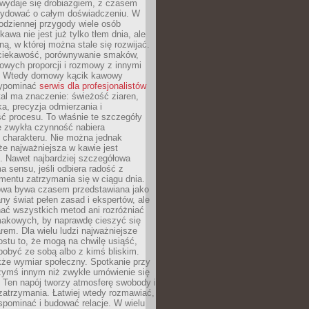
wydaje się drobiazgiem, z czasem
ydować o całym doświadczeniu. W
codziennej przygody wiele osób
kawa nie jest już tylko tłem dnia, ale
ną, w której można stale się rozwijać.
 ciekawość, porównywanie smaków,
owych proporcji i rozmowy z innymi
. Wtedy domowy kącik kawowy
zypominać
serwis dla profesjonalistów
al ma znaczenie: świeżość ziaren,
a, precyzja odmierzania i
ć procesu. To właśnie te szczegóły
e zwykła czynność nabiera
 charakteru. Nie można jednak
e najważniejsza w kawie jest
. Nawet najbardziej szczegółowa
a sensu, jeśli odbiera radość z
mentu zatrzymania się w ciągu dnia.
owa bywa czasem przedstawiana jako
y świat pełen zasad i ekspertów, ale
nać wszystkich metod ani rozróżniać
makowych, by naprawdę cieszyć się
em. Dla wielu ludzi najważniejsze
ostu to, że mogą na chwilę usiąść,
pobyć ze sobą albo z kimś bliskim.
że wymiar społeczny. Spotkanie przy
czymś innym niż zwykłe umówienie się
 Ten napój tworzy atmosferę swobody i
zatrzymania. Łatwiej wtedy rozmawiać,
spominać i budować relacje. W wielu