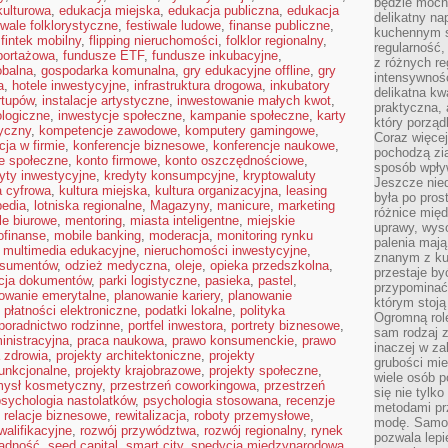
będzie mocn
kulturowa
,
edukacja miejska
,
edukacja publiczna
,
edukacja
delikatny na
iwale folklorystyczne
,
festiwale ludowe
,
finanse publiczne
,
kuchennym st
,
fintek mobilny
,
flipping nieruchomości
,
folklor regionalny
,
regularność,
eportażowa
,
fundusze ETF
,
fundusze inkubacyjne
,
z różnych re
obalna
,
gospodarka komunalna
,
gry edukacyjne offline
,
gry
intensywność
a
,
hotele inwestycyjne
,
infrastruktura drogowa
,
inkubatory
delikatna k
rtupów
,
instalacje artystyczne
,
inwestowanie małych kwot
,
praktyczna, 
ologiczne
,
inwestycje społeczne
,
kampanie społeczne
,
karty
który porząd
yczny
,
kompetencje zawodowe
,
komputery gamingowe
,
Coraz więcej
ja w firmie
,
konferencje biznesowe
,
konferencje naukowe
,
pochodzą zia
je społeczne
,
konto firmowe
,
konto oszczędnościowe
,
sposób wpły
yty inwestycyjne
,
kredyty konsumpcyjne
,
kryptowaluty
Jeszcze nie
a cyfrowa
,
kultura miejska
,
kultura organizacyjna
,
leasing
była po pros
pedia
,
lotniska regionalne
,
Magazyny
,
manicure
,
marketing
różnice mię
e biurowe
,
mentoring
,
miasta inteligentne
,
miejskie
uprawy, wyso
ofinanse
,
mobile banking
,
moderacja
,
monitoring rynku
palenia mają
,
multimedia edukacyjne
,
nieruchomości inwestycyjne
,
znanym z kul
nsumentów
,
odzież medyczna
,
oleje
,
opieka przedszkolna
,
przestaje b
acja dokumentów
,
parki logistyczne
,
pasieka
,
pastel
,
przypominać
owanie emerytalne
,
planowanie kariery
,
planowanie
którym stoją
,
płatności elektroniczne
,
podatki lokalne
,
polityka
Ogromną rol
poradnictwo rodzinne
,
portfel inwestora
,
portrety biznesowe
,
sam rodzaj 
inistracyjna
,
praca naukowa
,
prawo konsumenckie
,
prawo
inaczej w za
a zdrowia
,
projekty architektoniczne
,
projekty
grubości mie
funkcjonalne
,
projekty krajobrazowe
,
projekty społeczne
,
wiele osób p
mysł kosmetyczny
,
przestrzeń coworkingowa
,
przestrzeń
się nie tylk
psychologia nastolatków
,
psychologia stosowana
,
recenzje
metodami pr
,
relacje biznesowe
,
rewitalizacja
,
roboty przemysłowe
,
modę. Samodz
alifikacyjne
,
rozwój przywództwa
,
rozwój regionalny
,
rynek
pozwala lepi
ądność
,
seed capital
,
smart city
,
spedycja międzynarodowa
,