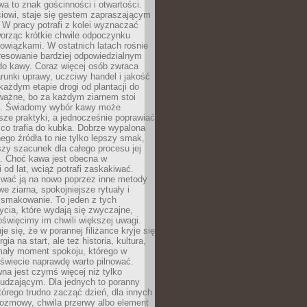
wa to znak gościnności i otwartości.
iowi, staje się gestem zapraszającym
W pracy potrafi z kolei wyznaczać
worząc krótkie chwile odpoczynku
owiązkami. W ostatnich latach rośnie
resowanie bardziej odpowiedzialnym
do kawy. Coraz więcej osób zwraca
unki uprawy, uczciwy handel i jakość
każdym etapie drogi od plantacji do
o ważne, bo za każdym ziarnem stoi
a. Świadomy wybór kawy może
sze praktyki, a jednocześnie poprawiać
 co trafia do kubka. Dobrze wypalona
go źródła to nie tylko lepszy smak,
szy szacunek dla całego procesu jej
. Choć kawa jest obecna w
 od lat, wciąż potrafi zaskakiwać.
wać ją na nowo poprzez inne metody
we ziarna, spokojniejsze rytuały i
 smakowanie. To jeden z tych
cia, które wydają się zwyczajne,
oświęcimy im chwili większej uwagi.
e się, że w porannej filiżance kryje się
rgia na start, ale też historia, kultura,
mały moment spokoju, którego w
świecie naprawdę warto pilnować.
a jest czymś więcej niż tylko
udzającym. Dla jednych to poranny
którego trudno zacząć dzień, dla innych
rozmowy, chwila przerwy albo element