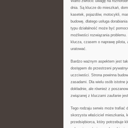
Warto zwrócić uwagę na różnorodn
dnia. Są klucze do mieszkań, domó
kasetek, pojazdów, motocykli, ma
budowę, dlatego usługa dorabiania
typu działalność może być pomocna
możliwości rozwiązania problemu.
klucza, czasem o naprawę pilota, 
uratować.
Bardzo ważnym aspektem jest takż
dostępem do przestrzeni prywatnyc
uczciwości. Strona powinna budo
zasadami. Dla wielu osób istotne 
dokładnie, ale również z poszano
związanej z kluczami zaufanie jes
Tego rodzaju serwis może trafiać d
skorzysta właściciel mieszkania, 
przedsiębiorca, który potrzebuje 