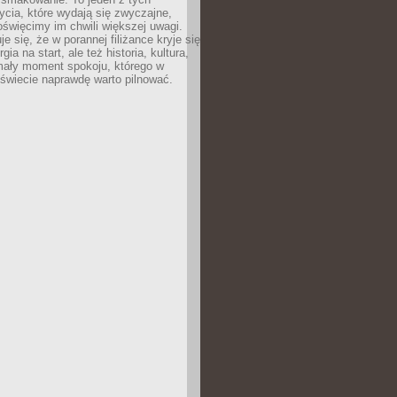
cia, które wydają się zwyczajne,
oświęcimy im chwili większej uwagi.
e się, że w porannej filiżance kryje się
rgia na start, ale też historia, kultura,
mały moment spokoju, którego w
świecie naprawdę warto pilnować.