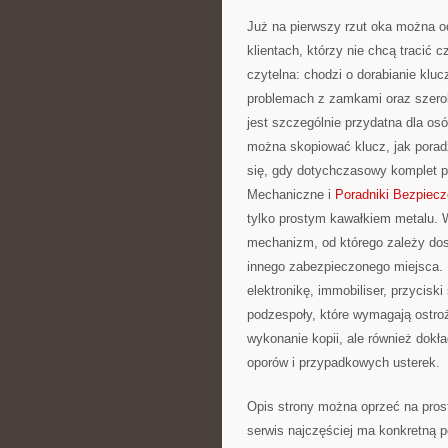
Już na pierwszy rzut oka można o
klientach, którzy nie chcą tracić 
czytelna: chodzi o dorabianie klu
problemach z zamkami oraz szerok
jest szczególnie przydatna dla osó
można skopiować klucz, jak porad
się, gdy dotychczasowy komplet pr
Mechaniczne i
Poradniki Bezpiec
tylko prostym kawałkiem metalu. W 
mechanizm, od którego zależy dos
innego zabezpieczonego miejsca. 
elektronikę, immobiliser, przycisk
podzespoły, które wymagają ostrożn
wykonanie kopii, ale również dokła
oporów i przypadkowych usterek.
Opis strony można oprzeć na prost
serwis najczęściej ma konkretną 