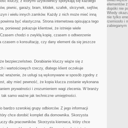
ość kluczy, z którymi użytkownicy spotykają się każdego
elementów ży
w, piwnic, garaży, bram, kłódek, szafek, skrzynek, sejfów,
dopóki nie p
Wtedy okazuj
szyn i wielu innych zamków. Każdy z nich może mieć inną
nie tylko ene
 powinna być elastyczna. Strona internetowa opisująca tego
rzemiosło i 
zabieganym 
, ponieważ pokazuje klientowi, że istnieje wiele
 Czasem chodzi o zwykłą kopię, czasem o odtworzenie
a czasem o konsultację, czy dany element da się jeszcze
e bezpieczeństwo. Dorabianie kluczy wiąże się z
h i wartościowych rzeczy, dlatego klient oczekuje
wać wrażenie, że usługi są wykonywane w sposób zgodny z
jest, aby mieć pewność, że kopia klucza zostanie wykonana
waniem prywatności i zrozumieniem wagi zlecenia. W branży
t tak samo ważne jak techniczne umiejętności.
o bardzo szerokiej grupy odbiorców. Z jego informacji
który chce dorobić komplet dla domownika. Skorzysta
kluczy dla pracowników. Skorzysta kierowca, który chce