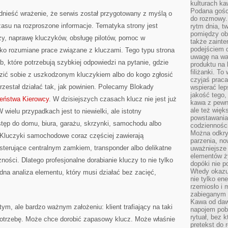
kulturach ka
Podana gośc
dnieść wrażenie, że serwis został przygotowany z myślą o
do rozmowy. 
czasu na rozproszone informacje. Tematyka strony jest
rytm dnia, t
pomiędzy ob
czy, naprawę kluczyków, obsługę pilotów, pomoc w
także zainte
podejściem 
o rozumiane prace związane z kluczami. Tego typu strona
uwagę na war
b, które potrzebują szybkiej odpowiedzi na pytanie, gdzie
produktu na 
filiżanki. T
zić sobie z uszkodzonym kluczykiem albo do kogo zgłosić
czyjaś prac
zestał działać tak, jak powinien. Polecamy Blokady
wspierać lep
jakość tego,
zeństwa Kierowcy
. W dzisiejszych czasach klucz nie jest już
kawa z pewne
ale też więk
wielu przypadkach jest to niewielki, ale istotny
powstawania
tęp do domu, biura, garażu, skrzynki, samochodu albo
codzienności
Można odkry
Kluczyki samochodowe coraz częściej zawierają
parzenia, no
i sterujące centralnym zamkiem, transponder albo delikatne
uważniejsze
elementów ży
ości. Dlatego profesjonalne dorabianie kluczy to nie tylko
dopóki nie p
Wtedy okazuj
dna analiza elementu, który musi działać bez zacięć,
nie tylko ene
rzemiosło i 
zabieganym 
Kawa od dawn
ym, ale bardzo ważnym założeniu: klient trafiający na taki
napojem pob
rytuał, bez 
potrzebę. Może chce dorobić zapasowy klucz. Może właśnie
pretekst do 