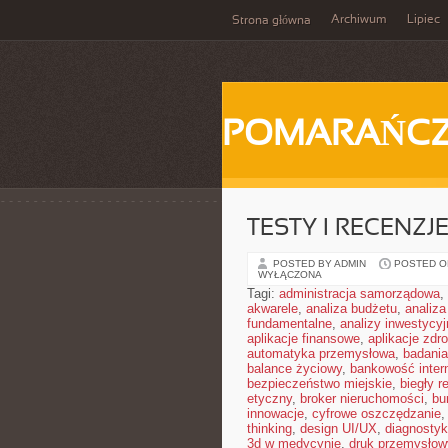
Archiwum
Lipiec
Strona główna
POMARAŃC
TESTY I RECENZ
POSTED BY ADMIN
POSTED ON
WYŁĄCZONA
Tagi:
administracja samorządowa
,
akwarele
,
analiza budżetu
,
analiza
fundamentalne
,
analizy inwestycyj
aplikacje finansowe
,
aplikacje zdr
automatyka przemysłowa
,
badania
balance życiowy
,
bankowość inter
bezpieczeństwo miejskie
,
biegły r
etyczny
,
broker nieruchomości
,
bu
innowacje
,
cyfrowe oszczędzanie
thinking
,
design UI/UX
,
diagnosty
3d w medycynie
,
druk przemysłow