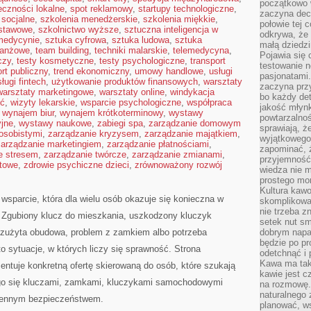
początkowo 
eczności lokalne
,
spot reklamowy
,
startupy technologiczne
,
zaczyna dec
socjalne
,
szkolenia menedżerskie
,
szkolenia miękkie
,
połowie tej 
dstawowe
,
szkolnictwo wyższe
,
sztuczna inteligencja w
odkrywa, że 
 medycynie
,
sztuka cyfrowa
,
sztuka ludowa
,
sztuka
małą dziedzi
branżowe
,
team building
,
techniki malarskie
,
telemedycyna
,
Pojawia się
czy
,
testy kosmetyczne
,
testy psychologiczne
,
transport
testowanie n
ort publiczny
,
trend ekonomiczny
,
umowy handlowe
,
usługi
pasjonatami
ługi fintech
,
użytkowanie produktów finansowych
,
warsztaty
zaczyna pr
warsztaty marketingowe
,
warsztaty online
,
windykacja
bo każdy det
ść
,
wizyty lekarskie
,
wsparcie psychologiczne
,
współpraca
jakość młynk
,
wynajem biur
,
wynajem krótkoterminowy
,
wystawy
powtarzalnoś
jne
,
wystawy naukowe
,
zabiegi spa
,
zarządzanie domowym
sprawiają, ż
osobistymi
,
zarządzanie kryzysem
,
zarządzanie majątkiem
,
wyjątkowego
zarządzanie marketingiem
,
zarządzanie płatnościami
,
zapominać, ż
e stresem
,
zarządzanie twórcze
,
zarządzanie zmianami
,
przyjemność
ktowe
,
zdrowie psychiczne dzieci
,
zrównoważony rozwój
wiedza nie m
prostego mo
Kultura kaw
 wsparcie, która dla wielu osób okazuje się konieczna w
skomplikowan
nie trzeba z
Zgubiony klucz do mieszkania, uszkodzony kluczyk
setek nut s
, zużyta obudowa, problem z zamkiem albo potrzeba
dobrym napar
będzie po pr
 sytuacje, w których liczy się sprawność. Strona
odetchnąć i 
Kawa ma tak
entuje konkretną ofertę skierowaną do osób, które szukają
kawie jest 
go się kluczami, zamkami, kluczykami samochodowymi
na rozmowę.
naturalnego 
iennym bezpieczeństwem.
planować, w