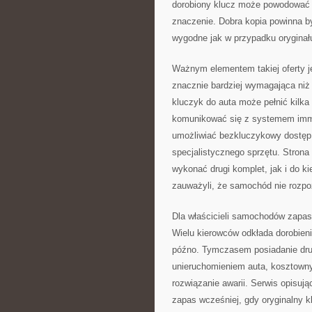
dorobiony klucz może powodować 
znaczenie. Dobra kopia powinna b
wygodne jak w przypadku oryginał
Ważnym elementem takiej oferty j
znacznie bardziej wymagająca ni
kluczyk do auta może pełnić kilka 
komunikować się z systemem immo
umożliwiać bezkluczykowy dostęp
specjalistycznego sprzętu. Strona
wykonać drugi komplet, jak i do kie
zauważyli, że samochód nie rozpoz
Dla właścicieli samochodów zapa
Wielu kierowców odkłada dorobien
późno. Tymczasem posiadanie dru
unieruchomieniem auta, kosztown
rozwiązanie awarii. Serwis opisuj
zapas wcześniej, gdy oryginalny k