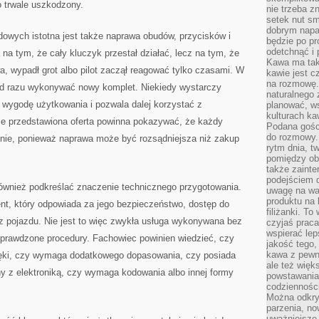
o trwale uszkodzony.
nie trzeba z
setek nut s
dobrym napar
wych istotna jest także naprawa obudów, przycisków i
będzie po pr
odetchnąć i 
 na tym, że cały kluczyk przestał działać, lecz na tym, że
Kawa ma tak
, wypadł grot albo pilot zaczął reagować tylko czasami. W
kawie jest 
na rozmowę.
a od razu wykonywać nowy komplet. Niekiedy wystarczy
naturalnego 
ca wygodę użytkowania i pozwala dalej korzystać z
planować, w
kulturach ka
e przedstawiona oferta powinna pokazywać, że każdy
Podana gośc
do rozmowy. 
lnie, ponieważ naprawa może być rozsądniejsza niż zakup
rytm dnia, t
pomiędzy ob
także zainte
podejściem 
również podkreślać znaczenie technicznego przygotowania.
uwagę na war
produktu na 
ent, który odpowiada za jego bezpieczeństwo, dostęp do
filiżanki. T
z pojazdu. Nie jest to więc zwykła usługa wykonywana bez
czyjaś prac
wspierać lep
sprawdzone procedury. Fachowiec powinien wiedzieć, czy
jakość tego,
kawa z pewne
ęki, czy wymaga dodatkowego dopasowania, czy posiada
ale też więk
y z elektroniką, czy wymaga kodowania albo innej formy
powstawania
codzienności
Można odkry
parzenia, no
uważniejsze