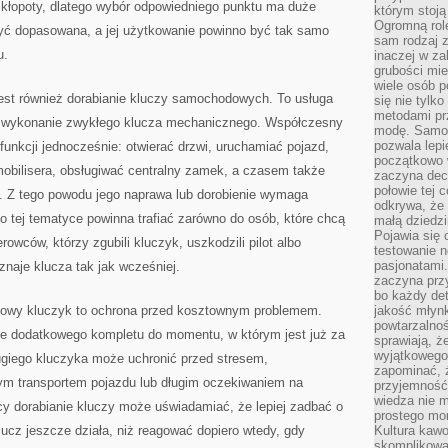
kłopoty, dlatego wybór odpowiedniego punktu ma duże
którym stoją
Ogromną rol
yć dopasowana, a jej użytkowanie powinno być tak samo
sam rodzaj 
u.
inaczej w za
grubości mie
wiele osób p
est również dorabianie kluczy samochodowych. To usługa
się nie tylk
metodami pr
ż wykonanie zwykłego klucza mechanicznego. Współczesny
modę. Samodz
pozwala lepi
funkcji jednocześnie: otwierać drzwi, uruchamiać pojazd,
początkowo 
bilisera, obsługiwać centralny zamek, a czasem także
zaczyna dec
połowie tej 
. Z tego powodu jego naprawa lub dorobienie wymaga
odkrywa, że 
 o tej tematyce powinna trafiać zarówno do osób, które chcą
małą dziedzi
Pojawia się
rowców, którzy zgubili kluczyk, uszkodzili pilot albo
testowanie n
pasjonatami
naje klucza tak jak wcześniej.
zaczyna pr
bo każdy det
sowy kluczyk to ochrona przed kosztownym problemem.
jakość młynk
powtarzalnoś
ie dodatkowego kompletu do momentu, w którym jest już za
sprawiają, ż
wyjątkowego
giego kluczyka może uchronić przed stresem,
zapominać, ż
ym transportem pojazdu lub długim oczekiwaniem na
przyjemność
wiedza nie m
ący dorabianie kluczy może uświadamiać, że lepiej zadbać o
prostego mo
lucz jeszcze działa, niż reagować dopiero wtedy, gdy
Kultura kaw
skomplikowan