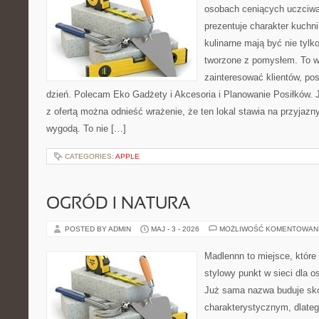
osobach ceniących uczciwą 
prezentuje charakter kuchn
kulinarne mają być nie tylk
tworzone z pomysłem. To w
zainteresować klientów, po
dzień. Polecam Eko Gadżety i Akcesoria i Planowanie Posiłków. 
z ofertą można odnieść wrażenie, że ten lokal stawia na przyjazn
wygodą. To nie […]
CATEGORIES:
APPLE
OGRÓD I NATURA
POSTED BY ADMIN
MAJ - 3 - 2026
MOŻLIWOŚĆ KOMENTOWAN
Madlennn to miejsce, które
stylowy punkt w sieci dla 
Już sama nazwa buduje sko
charakterystycznym, dlate