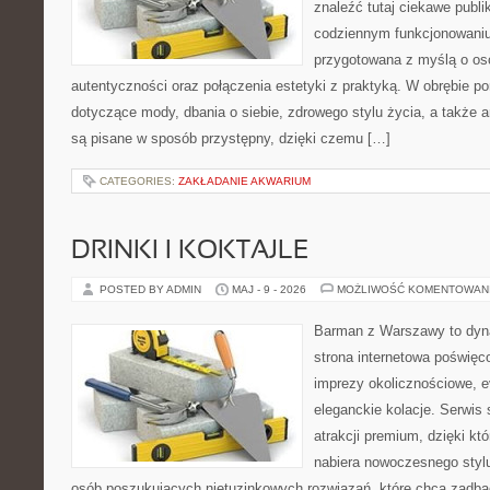
znaleźć tutaj ciekawe publi
codziennym funkcjonowaniu.
przygotowana z myślą o oso
autentyczności oraz połączenia estetyki z praktyką. W obrębie p
dotyczące mody, dbania o siebie, zdrowego stylu życia, a także ar
są pisane w sposób przystępny, dzięki czemu […]
CATEGORIES:
ZAKŁADANIE AKWARIUM
DRINKI I KOKTAJLE
POSTED BY ADMIN
MAJ - 9 - 2026
MOŻLIWOŚĆ KOMENTOWAN
Barman z Warszawy to dyna
strona internetowa poświęco
imprezy okolicznościowe, e
eleganckie kolacje. Serwis 
atrakcji premium, dzięki k
nabiera nowoczesnego stylu
osób poszukujących nietuzinkowych rozwiązań, które chcą zadb