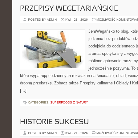
PRZEPISY WEGETARIAŃSKIE
POSTED BY ADMIN
KWI - 23 - 2026
MOŻLIWOŚĆ KOMENTOWA
JemWegańsko to blog, które 
jedzenia bez produktów od
podejścia do codziennego je
aromat spotyka się z wygod
roślinne gotowanie może by
jednocześnie pożywna. To źr
które wypatrują codziennych rozwiązań na śniadanie, obiad, wiecz
drobną przekąskę. Zobacz także Przepisy kulinarne i Obiady i Kol
[…]
CATEGORIES:
SUPERFOODS Z NATURY
HISTORIE SUKCESU
POSTED BY ADMIN
KWI - 21 - 2026
MOŻLIWOŚĆ KOMENTOWA