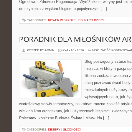
Ogrodowe i Zdrowie i Regeneracja. Wyróżnikiem witryny jest rozl
do czynienia z wąskim blogiem o pojedynczym […]
CATEGORIES:
ROWER W SZKOLE I EDUKACJI DZIECI
PORADNIK DLA MIŁOŚNIKÓW AR
POSTED BY ADMIN
KWI - 16 - 2026
MOŻLIWOŚĆ KOMENTOWA
Blog poświęcony sztuce ksz
miejsce, w którym pasja sp
Strona została stworzona z
chcą poznawać świat budyn
mieszkalnych i użytkowych,
wpływających na to, jak ży
wartościowy serwis tematyczny, na którym można znaleźć artyku
wielkich ikon architektury, jak i użytecznych inspiracji związany
Polecamy Ikoniczne Budowle Świata i Mtww. Na […]
CATEGORIES:
DESERY I SŁODKOŚCI