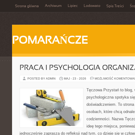
Archiwum
Lipiec
Lodowato
Strona główna
Spis Treści
Śr
POMARAŃCZE
PRACA I PSYCHOLOGIA ORGANIZ
POSTED BY ADMIN
MAJ - 23 - 2026
MOŻLIWOŚĆ KOMENTOWA
Tęczowa Przystań to blog,
psychologiczna spotyka si
doświadczeniem. To strona
osobach, które chcą odnale
codzienności. Nazwa Tęczo
ideę tego miejsca, poniewa
jednocześnie zaprasza do refleksji nad tym, co dzieje się w czło