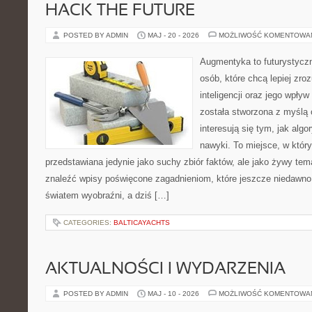
HACK THE FUTURE
POSTED BY ADMIN
MAJ - 20 - 2026
MOŻLIWOŚĆ KOMENTOWA
Augmentyka to futurystyczn
osób, które chcą lepiej zro
inteligencji oraz jego wpły
została stworzona z myślą 
interesują się tym, jak alg
nawyki. To miejsce, w który
przedstawiana jedynie jako suchy zbiór faktów, ale jako żywy tem
znaleźć wpisy poświęcone zagadnieniom, które jeszcze niedawno 
światem wyobraźni, a dziś […]
CATEGORIES:
BALTICAYACHTS
AKTUALNOŚCI I WYDARZENIA
POSTED BY ADMIN
MAJ - 10 - 2026
MOŻLIWOŚĆ KOMENTOWA