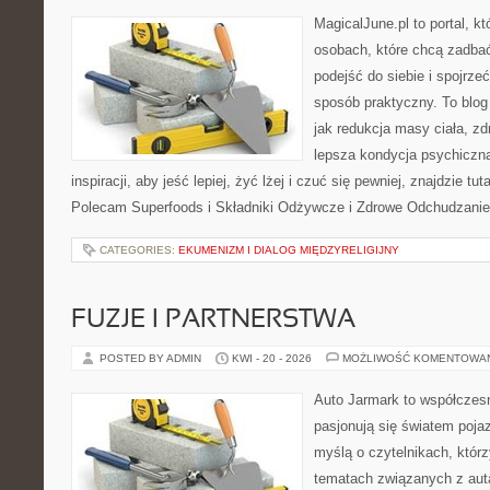
MagicalJune.pl to portal, k
osobach, które chcą zadba
podejść do siebie i spojrze
sposób praktyczny. To blo
jak redukcja masy ciała, zd
lepsza kondycja psychiczn
inspiracji, aby jeść lepiej, żyć lżej i czuć się pewniej, znajdzie tut
Polecam Superfoods i Składniki Odżywcze i Zdrowe Odchudzanie
CATEGORIES:
EKUMENIZM I DIALOG MIĘDZYRELIGIJNY
FUZJE I PARTNERSTWA
POSTED BY ADMIN
KWI - 20 - 2026
MOŻLIWOŚĆ KOMENTOWA
Auto Jarmark to współczesn
pasjonują się światem poja
myślą o czytelnikach, któr
tematach związanych z aut