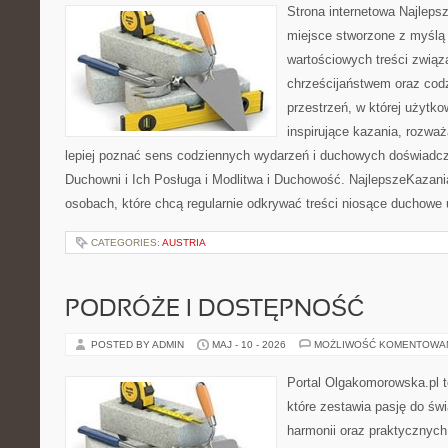
Strona internetowa Najleps
miejsce stworzone z myślą 
wartościowych treści związ
chrześcijaństwem oraz codz
przestrzeń, w której użytk
inspirujące kazania, rozwa
lepiej poznać sens codziennych wydarzeń i duchowych doświadcze
Duchowni i Ich Posługa i Modlitwa i Duchowość. NajlepszeKazani
osobach, które chcą regularnie odkrywać treści niosące duchowe
CATEGORIES:
AUSTRIA
PODRÓŻE I DOSTĘPNOŚĆ
POSTED BY ADMIN
MAJ - 10 - 2026
MOŻLIWOŚĆ KOMENTOWA
Portal Olgakomorowska.pl 
które zestawia pasję do świ
harmonii oraz praktycznych