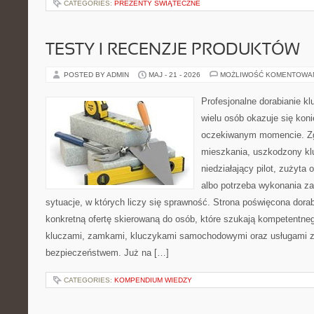
CATEGORIES:
PREZENTY ŚWIĄTECZNE
TESTY I RECENZJE PRODUKTÓW
POSTED BY ADMIN
MAJ - 21 - 2026
MOŻLIWOŚĆ KOMENTOWA
Profesjonalne dorabianie kl
wielu osób okazuje się kon
oczekiwanym momencie. Zg
mieszkania, uszkodzony k
niedziałający pilot, zużyt
albo potrzeba wykonania z
sytuacje, w których liczy się sprawność. Strona poświęcona dorab
konkretną ofertę skierowaną do osób, które szukają kompetentne
kluczami, zamkami, kluczykami samochodowymi oraz usługami 
bezpieczeństwem. Już na […]
CATEGORIES:
KOMPENDIUM WIEDZY