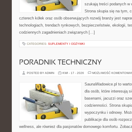
szukają treści podanych w 
Strona skupia się na tym, 
czterech kółek oraz osób obserwujących rozwój branży jest nap
technologiach, trendach rynkowych, bezpieczeństwie, ekologii, t
codziennych zagadnieniach związanych […]
CATEGORIES:
SUPLEMENTY I ODŻYWKI
PORADNIK TECHNICZNY
POSTED BY ADMIN
KWI - 17 - 2026
MOŻLIWOŚĆ KOMENTOWA
SaunaWadowice.pl to warto
dla osób, które interesują s
basenami, jacuzzi oraz sz
codzienności. Strona skup
wypoczynku i odnowy. Można
publikacje dla osób rozpoc
wellness, ale również dla pasjonatów domowego komfortu. Zoba