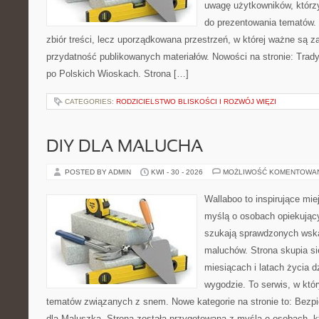
uwagę użytkowników, którzy
do prezentowania tematów. 
zbiór treści, lecz uporządkowana przestrzeń, w której ważne są z
przydatność publikowanych materiałów. Nowości na stronie: Tradyc
po Polskich Wioskach. Strona […]
CATEGORIES:
RODZICIELSTWO BLISKOŚCI I ROZWÓJ WIĘZI
DIY DLA MALUCHA
POSTED BY ADMIN
KWI - 30 - 2026
MOŻLIWOŚĆ KOMENTOWA
Wallaboo to inspirujące mie
myślą o osobach opiekujący
szukają sprawdzonych wsk
maluchów. Strona skupia si
miesiącach i latach życia 
wygodzie. To serwis, w któ
tematów związanych z snem. Nowe kategorie na stronie to: Bezp
dla Maluszka. Strona została przygotowana z myślą o osobach, 