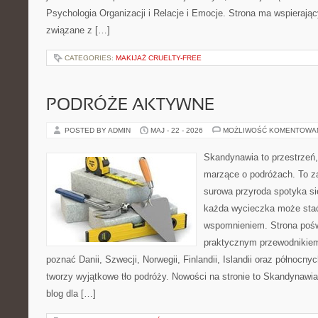
Psychologia Organizacji i Relacje i Emocje. Strona ma wspierając
związane z […]
CATEGORIES:
MAKIJAŻ CRUELTY-FREE
PODRÓŻE AKTYWNE
POSTED BY ADMIN
MAJ - 22 - 2026
MOŻLIWOŚĆ KOMENTOWA
Skandynawia to przestrzeń, 
marzące o podróżach. To z
surowa przyroda spotyka s
każda wycieczka może sta
wspomnieniem. Strona pośw
praktycznym przewodnikiem 
poznać Danii, Szwecji, Norwegii, Finlandii, Islandii oraz północny
tworzy wyjątkowe tło podróży. Nowości na stronie to Skandynawia 
blog dla […]