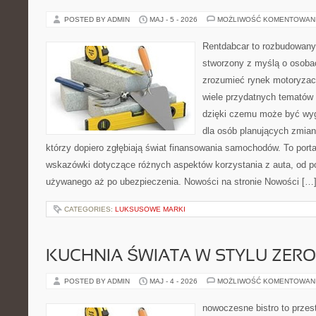
POSTED BY ADMIN
MAJ - 5 - 2026
MOŻLIWOŚĆ KOMENTOWAN
Rentdabcar to rozbudowany 
stworzony z myślą o osobac
zrozumieć rynek motoryzacy
wiele przydatnych tematów
dzięki czemu może być w
dla osób planujących zmian
którzy dopiero zgłębiają świat finansowania samochodów. To port
wskazówki dotyczące różnych aspektów korzystania z auta, od 
używanego aż po ubezpieczenia. Nowości na stronie Nowości […
CATEGORIES:
LUKSUSOWE MARKI
KUCHNIA ŚWIATA W STYLU ZER
POSTED BY ADMIN
MAJ - 4 - 2026
MOŻLIWOŚĆ KOMENTOWAN
nowoczesne bistro to przest