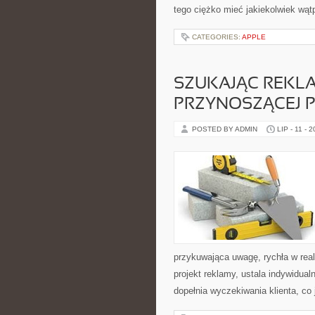
tego ciężko mieć jakiekolwiek wątp
CATEGORIES:
APPLE
SZUKAJĄC REKLA
PRZYNOSZĄCEJ PR
POSTED BY ADMIN
LIP - 11 - 
przykuwająca uwagę, rychła w real
projekt reklamy, ustala indywidua
dopełnia wyczekiwania klienta, co 