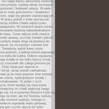
 Ten napój tworzy atmosferę swobody i
zatrzymania. Łatwiej wtedy rozmawiać,
spominać i budować relacje. W wielu
wa to znak gościnności i otwartości.
iowi, staje się gestem zapraszającym
W pracy potrafi z kolei wyznaczać
worząc krótkie chwile odpoczynku
owiązkami. W ostatnich latach rośnie
resowanie bardziej odpowiedzialnym
do kawy. Coraz więcej osób zwraca
unki uprawy, uczciwy handel i jakość
każdym etapie drogi od plantacji do
o ważne, bo za każdym ziarnem stoi
a. Świadomy wybór kawy może
sze praktyki, a jednocześnie poprawiać
 co trafia do kubka. Dobrze wypalona
go źródła to nie tylko lepszy smak,
szy szacunek dla całego procesu jej
. Choć kawa jest obecna w
 od lat, wciąż potrafi zaskakiwać.
wać ją na nowo poprzez inne metody
we ziarna, spokojniejsze rytuały i
 smakowanie. To jeden z tych
cia, które wydają się zwyczajne,
oświęcimy im chwili większej uwagi.
e się, że w porannej filiżance kryje się
rgia na start, ale też historia, kultura,
mały moment spokoju, którego w
świecie naprawdę warto pilnować.
a jest czymś więcej niż tylko