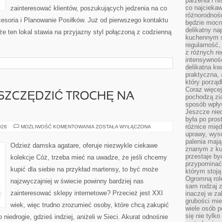
parzenia i hi
co najciekaw
zainteresować klientów, poszukujących jedzenia na co
różnorodnoś
esoria i Planowanie Posiłków. Już od pierwszego kontaktu
będzie mocn
delikatny na
że ten lokal stawia na przyjazny styl połączoną z codzienną
kuchennym st
regularność,
z różnych re
intensywność
delikatna k
praktyczna, 
który porząd
Coraz więcej
SZCZĘDZIĆ TROCHĘ NA
pochodzą zia
sposób wpły
Jeszcze nie
była po pros
różnice mię
JAK
026
MOŻLIWOŚĆ KOMENTOWANIA
ZOSTAŁA WYŁĄCZONA
MOŻNA
uprawy, wyso
ZAOSZCZĘDZIĆ
palenia mają
TROCHĘ
Odzież damska agatare, oferuje niezwykle ciekawe
NA
znanym z kul
OBUWIU?
przestaje b
kolekcje Cóż, trzeba mieć na uwadze, że jeśli chcemy
przypominać
kupić dla siebie na przykład martensy, to być może
którym stoją
Ogromną rol
najzwyczajniej w świecie powinny bardziej nas
sam rodzaj 
zainteresować sklepy internetowe? Przecież jest XXI
inaczej w za
grubości mie
wiek, więc trudno zrozumieć osoby, które chcą zakupić
wiele osób p
się nie tylk
 niedrogie, gdzieś indziej, aniżeli w Sieci. Akurat odnośnie