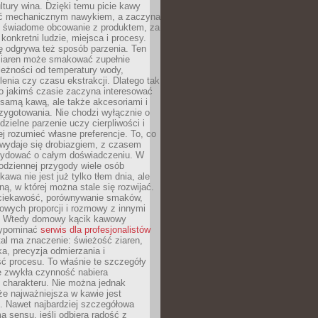
tury wina. Dzięki temu picie kawy
yć mechanicznym nawykiem, a zaczyna
 świadome obcowanie z produktem, za
 konkretni ludzie, miejsca i procesy.
ę odgrywa też sposób parzenia. Ten
ziaren może smakować zupełnie
leżności od temperatury wody,
lenia czy czasu ekstrakcji. Dlatego tak
o jakimś czasie zaczyna interesować
o samą kawą, ale także akcesoriami i
zygotowania. Nie chodzi wyłącznie o
ielne parzenie uczy cierpliwości i
ej rozumieć własne preferencje. To, co
wydaje się drobiazgiem, z czasem
ydować o całym doświadczeniu. W
codziennej przygody wiele osób
kawa nie jest już tylko tłem dnia, ale
ną, w której można stale się rozwijać.
 ciekawość, porównywanie smaków,
owych proporcji i rozmowy z innymi
. Wtedy domowy kącik kawowy
zypominać
serwis dla profesjonalistów
al ma znaczenie: świeżość ziaren,
a, precyzja odmierzania i
ć procesu. To właśnie te szczegóły
e zwykła czynność nabiera
 charakteru. Nie można jednak
e najważniejsza w kawie jest
. Nawet najbardziej szczegółowa
a sensu, jeśli odbiera radość z