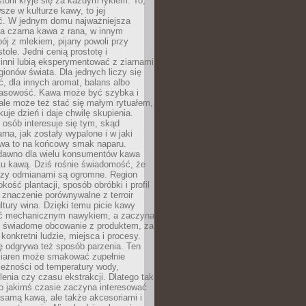
storii kryje się za każdym łykiem. To,
sze w kulturze kawy, to jej
ć. W jednym domu najważniejsza
a czarna kawa z rana, w innym
pój z mlekiem, pijany powoli przy
ole. Jedni cenią prostotę i
 inni lubią eksperymentować z ziarnami
gionów świata. Dla jednych liczy się
, dla innych aromat, balans albo
wasowość. Kawa może być szybka i
ale może też stać się małym rytuałem,
kuje dzień i daje chwilę skupienia.
 osób interesuje się tym, skąd
rna, jak zostały wypalone i w jaki
wa to na końcowy smak naparu.
dawno dla wielu konsumentów kawa
tu kawą. Dziś rośnie świadomość, że
dzy odmianami są ogromne. Region
kość plantacji, sposób obróbki i profil
 znaczenie porównywalne z terroir
tury wina. Dzięki temu picie kawy
yć mechanicznym nawykiem, a zaczyna
 świadome obcowanie z produktem, za
 konkretni ludzie, miejsca i procesy.
ę odgrywa też sposób parzenia. Ten
ziaren może smakować zupełnie
leżności od temperatury wody,
lenia czy czasu ekstrakcji. Dlatego tak
o jakimś czasie zaczyna interesować
o samą kawą, ale także akcesoriami i