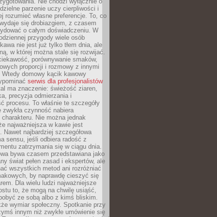
zygotowania. Nie chodzi wyłącznie o
ielne parzenie uczy cierpliwości i
ej rozumieć własne preferencje. To, co
wydaje się drobiazgiem, z czasem
ydować o całym doświadczeniu. W
codziennej przygody wiele osób
kawa nie jest już tylko tłem dnia, ale
ną, w której można stale się rozwijać.
 ciekawość, porównywanie smaków,
owych proporcji i rozmowy z innymi
. Wtedy domowy kącik kawowy
zypominać
serwis dla profesjonalistów
al ma znaczenie: świeżość ziaren,
a, precyzja odmierzania i
ć procesu. To właśnie te szczegóły
e zwykła czynność nabiera
 charakteru. Nie można jednak
e najważniejsza w kawie jest
. Nawet najbardziej szczegółowa
a sensu, jeśli odbiera radość z
mentu zatrzymania się w ciągu dnia.
owa bywa czasem przedstawiana jako
y świat pełen zasad i ekspertów, ale
nać wszystkich metod ani rozróżniać
makowych, by naprawdę cieszyć się
em. Dla wielu ludzi najważniejsze
ostu to, że mogą na chwilę usiąść,
pobyć ze sobą albo z kimś bliskim.
że wymiar społeczny. Spotkanie przy
czymś innym niż zwykłe umówienie się