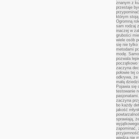
znanym z kul
przestaje b
przypominać
którym stoją
Ogromną rol
sam rodzaj 
inaczej w za
grubości mie
wiele osób p
się nie tylk
metodami pr
modę. Samodz
pozwala lepi
początkowo 
zaczyna dec
połowie tej 
odkrywa, że 
małą dziedzi
Pojawia się
testowanie n
pasjonatami
zaczyna pr
bo każdy det
jakość młynk
powtarzalnoś
sprawiają, ż
wyjątkowego
zapominać, ż
przyjemność
wiedza nie m