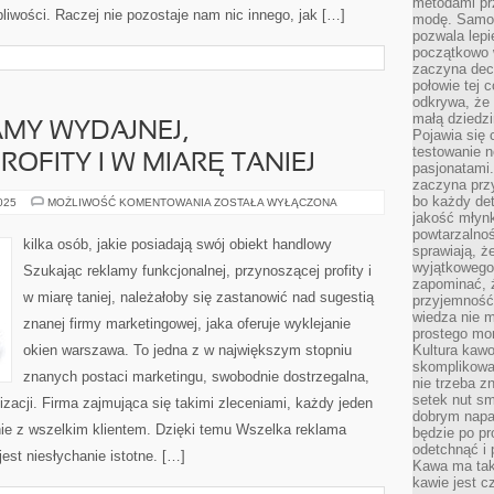
metodami pr
liwości. Raczej nie pozostaje nam nic innego, jak […]
modę. Samodz
pozwala lepi
początkowo 
zaczyna dec
połowie tej 
odkrywa, że 
małą dziedzi
MY WYDAJNEJ,
Pojawia się
testowanie n
OFITY I W MIARĘ TANIEJ
pasjonatami
zaczyna pr
bo każdy det
SZUKAJĄC
2025
MOŻLIWOŚĆ KOMENTOWANIA
ZOSTAŁA WYŁĄCZONA
REKLAMY
jakość młynk
WYDAJNEJ,
powtarzalnoś
PRZYNOSZĄCEJ
kilka osób, jakie posiadają swój obiekt handlowy
sprawiają, ż
PROFITY
I
wyjątkowego
Szukając reklamy funkcjonalnej, przynoszącej profity i
W
zapominać, ż
MIARĘ
w miarę taniej, należałoby się zastanowić nad sugestią
TANIEJ
przyjemność
wiedza nie m
znanej firmy marketingowej, jaka oferuje wyklejanie
prostego mo
okien warszawa. To jedna z w największym stopniu
Kultura kaw
skomplikowan
znanych postaci marketingu, swobodnie dostrzegalna,
nie trzeba z
setek nut s
izacji. Firma zajmująca się takimi zleceniami, każdy jeden
dobrym napar
lnie z wszelkim klientem. Dzięki temu Wszelka reklama
będzie po pr
odetchnąć i 
jest niesłychanie istotne. […]
Kawa ma tak
kawie jest 