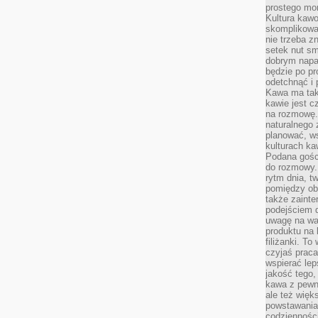
prostego mo
Kultura kaw
skomplikowan
nie trzeba z
setek nut s
dobrym napar
będzie po pr
odetchnąć i 
Kawa ma tak
kawie jest 
na rozmowę.
naturalnego 
planować, w
kulturach ka
Podana gośc
do rozmowy. 
rytm dnia, t
pomiędzy ob
także zainte
podejściem 
uwagę na war
produktu na 
filiżanki. T
czyjaś prac
wspierać lep
jakość tego,
kawa z pewne
ale też więk
powstawania
codzienności