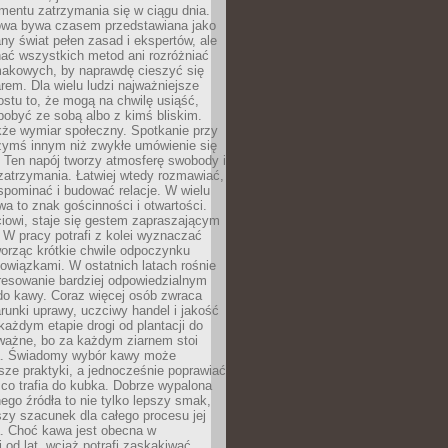
mentu zatrzymania się w ciągu dnia.
owa bywa czasem przedstawiana jako
y świat pełen zasad i ekspertów, ale
nać wszystkich metod ani rozróżniać
makowych, by naprawdę cieszyć się
em. Dla wielu ludzi najważniejsze
ostu to, że mogą na chwilę usiąść,
pobyć ze sobą albo z kimś bliskim.
że wymiar społeczny. Spotkanie przy
czymś innym niż zwykłe umówienie się
 Ten napój tworzy atmosferę swobody i
zatrzymania. Łatwiej wtedy rozmawiać,
spominać i budować relacje. W wielu
wa to znak gościnności i otwartości.
iowi, staje się gestem zapraszającym
W pracy potrafi z kolei wyznaczać
worząc krótkie chwile odpoczynku
owiązkami. W ostatnich latach rośnie
resowanie bardziej odpowiedzialnym
do kawy. Coraz więcej osób zwraca
unki uprawy, uczciwy handel i jakość
każdym etapie drogi od plantacji do
o ważne, bo za każdym ziarnem stoi
a. Świadomy wybór kawy może
sze praktyki, a jednocześnie poprawiać
 co trafia do kubka. Dobrze wypalona
go źródła to nie tylko lepszy smak,
szy szacunek dla całego procesu jej
. Choć kawa jest obecna w
 od lat, wciąż potrafi zaskakiwać.