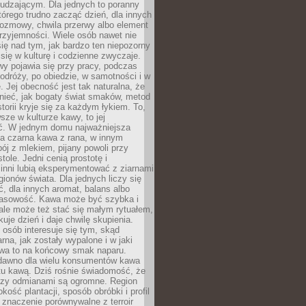
udzającym. Dla jednych to poranny
którego trudno zacząć dzień, dla innych
rozmowy, chwila przerwy albo element
rzyjemności. Wiele osób nawet nie
ię nad tym, jak bardzo ten niepozorny
 się w kulturę i codzienne zwyczaje.
wy pojawia się przy pracy, podczas
odróży, po obiedzie, w samotności i w
. Jej obecność jest tak naturalna, że
nieć, jak bogaty świat smaków, metod
storii kryje się za każdym łykiem. To,
sze w kulturze kawy, to jej
ć. W jednym domu najważniejsza
a czarna kawa z rana, w innym
pój z mlekiem, pijany powoli przy
ole. Jedni cenią prostotę i
 inni lubią eksperymentować z ziarnami
gionów świata. Dla jednych liczy się
, dla innych aromat, balans albo
wasowość. Kawa może być szybka i
ale może też stać się małym rytuałem,
kuje dzień i daje chwilę skupienia.
 osób interesuje się tym, skąd
rna, jak zostały wypalone i w jaki
wa to na końcowy smak naparu.
dawno dla wielu konsumentów kawa
tu kawą. Dziś rośnie świadomość, że
dzy odmianami są ogromne. Region
kość plantacji, sposób obróbki i profil
 znaczenie porównywalne z terroir