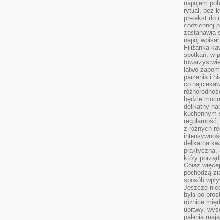
napojem pob
rytuał, bez 
pretekst do 
codziennej p
zastanawia s
napój wpisał
Filiżanka ka
spotkań, w p
towarzystwie
łatwo zapom
parzenia i hi
co najciekaw
różnorodnoś
będzie mocn
delikatny na
kuchennym st
regularność,
z różnych re
intensywność
delikatna k
praktyczna, 
który porząd
Coraz więcej
pochodzą zia
sposób wpły
Jeszcze nie
była po pros
różnice mię
uprawy, wyso
palenia mają