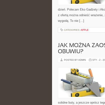
dzień. Polecam Eko Gadżety i Akc
z ofertą można odnieść wrażenie, 
wygodą. To nie […]
CATEGORIES:
APPLE
JAK MOŻNA ZAO
OBUWIU?
POSTED BY ADMIN
STY - 2 - 2
solidne buty, a jeszcze oprócz tego