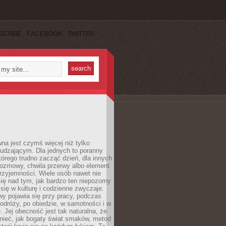
SCRIBE
FACEBOOK
TWITTER
a jest czymś więcej niż tylko
udzającym. Dla jednych to poranny
którego trudno zacząć dzień, dla innych
rozmowy, chwila przerwy albo element
rzyjemności. Wiele osób nawet nie
ię nad tym, jak bardzo ten niepozorny
 się w kulturę i codzienne zwyczaje.
wy pojawia się przy pracy, podczas
odróży, po obiedzie, w samotności i w
. Jej obecność jest tak naturalna, że
nieć, jak bogaty świat smaków, metod