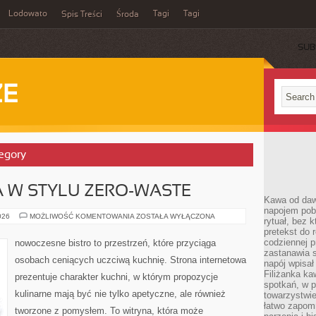
Lodowato
Tagi
Tagi
Spis Treści
Środa
SUB
ZE
tegory
 W STYLU ZERO-WASTE
Kawa od dawn
napojem pob
KUCHNIA
026
MOŻLIWOŚĆ KOMENTOWANIA
ZOSTAŁA WYŁĄCZONA
rytuał, bez 
ŚWIATA
pretekst do 
W
STYLU
codziennej p
nowoczesne bistro to przestrzeń, które przyciąga
ZERO-
zastanawia s
WASTE
osobach ceniących uczciwą kuchnię. Strona internetowa
napój wpisał
Filiżanka ka
prezentuje charakter kuchni, w którym propozycje
spotkań, w p
kulinarne mają być nie tylko apetyczne, ale również
towarzystwie
łatwo zapom
tworzone z pomysłem. To witryna, która może