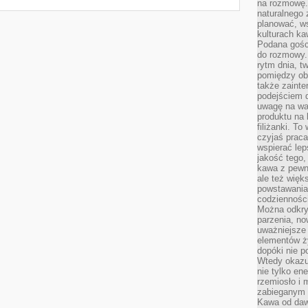
na rozmowę.
naturalnego 
planować, w
kulturach ka
Podana gośc
do rozmowy. 
rytm dnia, t
pomiędzy ob
także zainte
podejściem 
uwagę na war
produktu na 
filiżanki. T
czyjaś prac
wspierać lep
jakość tego,
kawa z pewne
ale też więk
powstawania
codzienności
Można odkry
parzenia, no
uważniejsze
elementów ży
dopóki nie p
Wtedy okazuj
nie tylko ene
rzemiosło i 
zabieganym 
Kawa od dawn