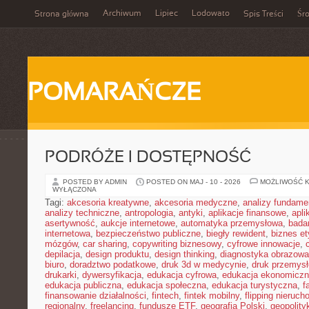
Archiwum
Lipiec
Lodowato
Strona główna
Spis Treści
Śr
POMARAŃCZE
PODRÓŻE I DOSTĘPNOŚĆ
POSTED BY ADMIN
POSTED ON MAJ - 10 - 2026
MOŻLIWOŚĆ 
WYŁĄCZONA
Tagi:
akcesoria kreatywne
,
akcesoria medyczne
,
analizy fundame
analizy techniczne
,
antropologia
,
antyki
,
aplikacje finansowe
,
apli
asertywność
,
aukcje internetowe
,
automatyka przemysłowa
,
bada
internetowa
,
bezpieczeństwo publiczne
,
biegły rewident
,
biznes e
mózgów
,
car sharing
,
copywriting biznesowy
,
cyfrowe innowacje
,
depilacja
,
design produktu
,
design thinking
,
diagnostyka obrazowa
biuro
,
doradztwo podatkowe
,
druk 3d w medycynie
,
druk przemys
drukarki
,
dywersyfikacja
,
edukacja cyfrowa
,
edukacja ekonomicz
edukacja publiczna
,
edukacja społeczna
,
edukacja turystyczna
,
f
finansowanie działalności
,
fintech
,
fintek mobilny
,
flipping nieruc
regionalny
,
freelancing
,
fundusze ETF
,
geografia Polski
,
geopolity