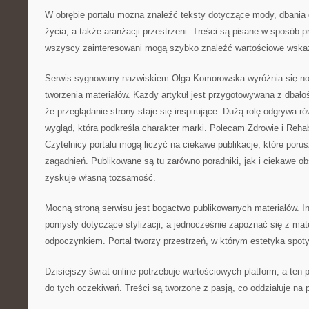
W obrębie portalu można znaleźć teksty dotyczące mody, dbania o
życia, a także aranżacji przestrzeni. Treści są pisane w sposób 
wszyscy zainteresowani mogą szybko znaleźć wartościowe wska
Serwis sygnowany nazwiskiem Olga Komorowska wyróżnia się n
tworzenia materiałów. Każdy artykuł jest przygotowywana z dbałoś
że przeglądanie strony staje się inspirujące. Dużą rolę odgrywa r
wygląd, która podkreśla charakter marki. Polecam Zdrowie i Rehabi
Czytelnicy portalu mogą liczyć na ciekawe publikacje, które poru
zagadnień. Publikowane są tu zarówno poradniki, jak i ciekawe ob
zyskuje własną tożsamość.
Mocną stroną serwisu jest bogactwo publikowanych materiałów. I
pomysły dotyczące stylizacji, a jednocześnie zapoznać się z mat
odpoczynkiem. Portal tworzy przestrzeń, w którym estetyka spot
Dzisiejszy świat online potrzebuje wartościowych platform, a ten 
do tych oczekiwań. Treści są tworzone z pasją, co oddziałuje na 