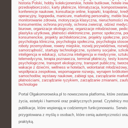
historia Polski
,
hobby kolekcjonerskie
,
hotele butikowe
,
hotele in
przedsiębiorczości
,
karty płatnicze
,
klimatyzacja
,
kompostowanie
konferencje naukowe
,
konsultacje online
,
kopiarki
,
krajobraz
,
kred
operacyjny
,
logopedia
,
manicure
,
marketing personalny
,
meble biu
monitorowanie zdrowia
,
motoryzacja klasyczna
,
nieruchomości in
konsumentów
,
ochrona przyrody
,
ochrona zwierząt
,
odzież medyc
biurowe
,
organizacje ekologiczne
,
organizacje młodzieżowe
,
pedic
plastyka użytkowa
,
płatności elektroniczne
,
pomoc społeczna
,
po
konsumenckie
,
projekty architektoniczne
,
projekty społeczne
,
prz
psychologia kliniczna
,
psychologia społeczna
,
psychologia stoso
roboty przemysłowe
,
rowery miejskie
,
rozwój przywództwa
,
rozwój
samorządność
,
startupy technologiczne
,
systemy socjalne
,
szkol
inteligencja w edukacji
,
sztuczna inteligencja w medycynie
,
sztuk
telemedycyna
,
terapia poznawcza
,
terminal płatniczy
,
testy kosm
psychologiczne
,
transport ekologiczny
,
transport publiczny
,
tworze
wakacje z dziećmi
,
wellness w hotelach
,
wolontariat młodzieżowy
współpraca zespołowa
,
wspomaganie rozwoju
,
wynajem krótkote
samochodów
,
wystawy naukowe
,
zabiegi spa
,
zarządzanie marke
płatnościami
,
zarządzanie ryzykiem
,
zarządzanie zmianami
,
zauf
technologie
Portal Olgakomorowska.pl to nowoczesna platforma, które zesta
życia, estetyki i harmonii oraz praktycznych porad. Czytelnicy m
publikacje, które wspierają w codziennym funkcjonowaniu. Serwis 
przygotowana z myślą o osobach, które cenią autentyczności oraz
praktyką.