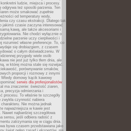
 konkretni ludzie, miejsca i procesy.
ę odgrywa też sposób parzenia. Ten
ziaren może smakować zupełnie
leżności od temperatury wody,
lenia czy czasu ekstrakcji. Dlatego tak
o jakimś czasie zaczyna interesować
o samą kawą, ale także akcesoriami i
zygotowania. Nie chodzi wyłącznie o
ielne parzenie uczy cierpliwości i
ej rozumieć własne preferencje. To, co
wydaje się drobiazgiem, z czasem
ydować o całym doświadczeniu. W
codziennej przygody wiele osób
kawa nie jest już tylko tłem dnia, ale
ną, w której można stale się rozwijać.
 ciekawość, porównywanie smaków,
owych proporcji i rozmowy z innymi
. Wtedy domowy kącik kawowy
zypominać
serwis dla profesjonalistów
al ma znaczenie: świeżość ziaren,
a, precyzja odmierzania i
ć procesu. To właśnie te szczegóły
e zwykła czynność nabiera
 charakteru. Nie można jednak
e najważniejsza w kawie jest
. Nawet najbardziej szczegółowa
a sensu, jeśli odbiera radość z
mentu zatrzymania się w ciągu dnia.
owa bywa czasem przedstawiana jako
y świat pełen zasad i ekspertów, ale