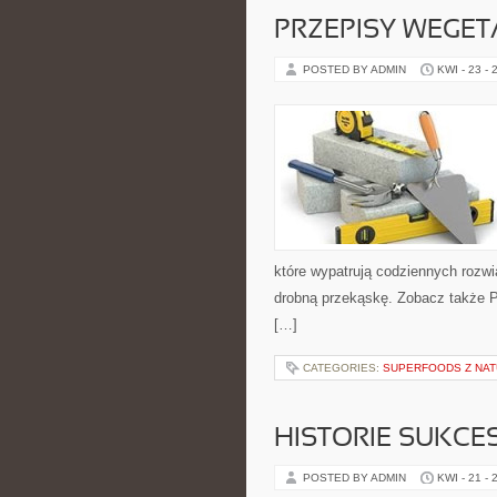
PRZEPISY WEGET
POSTED BY ADMIN
KWI - 23 - 
które wypatrują codziennych rozwi
drobną przekąskę. Zobacz także Prz
[…]
CATEGORIES:
SUPERFOODS Z NA
HISTORIE SUKCE
POSTED BY ADMIN
KWI - 21 - 