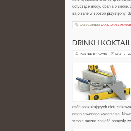
dotyczące mody, dbania o siebie, z
są pisane w sposób przystępny, d
CATEGORIES:
ZAKŁADANIE AKWAR
DRINKI I KOKTAJ
POSTED BY ADMIN
MAJ - 9 - 2
osób poszukujących nietuzinkowy
organizowanego wydarzenia. Nowoś
stronie można znaleźć pomysły zw