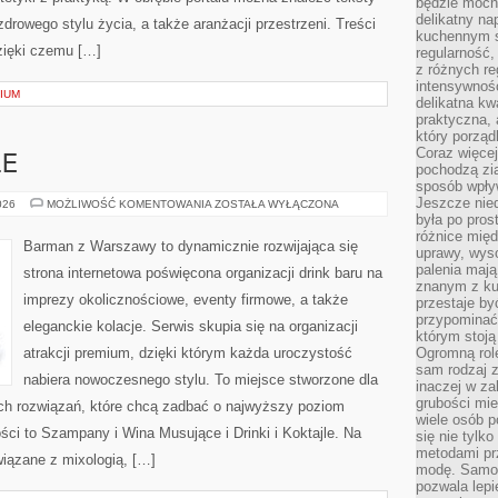
będzie mocn
delikatny na
drowego stylu życia, a także aranżacji przestrzeni. Treści
kuchennym st
zięki czemu […]
regularność,
z różnych re
intensywność
IUM
delikatna k
praktyczna, 
który porząd
Coraz więcej
LE
pochodzą zia
sposób wpły
Jeszcze nie
DRINKI
026
MOŻLIWOŚĆ KOMENTOWANIA
ZOSTAŁA WYŁĄCZONA
I
była po pros
KOKTAJLE
różnice mię
Barman z Warszawy to dynamicznie rozwijająca się
uprawy, wyso
palenia mają
strona internetowa poświęcona organizacji drink baru na
znanym z kul
imprezy okolicznościowe, eventy firmowe, a także
przestaje b
przypominać
eleganckie kolacje. Serwis skupia się na organizacji
którym stoją
atrakcji premium, dzięki którym każda uroczystość
Ogromną rol
sam rodzaj 
nabiera nowoczesnego stylu. To miejsce stworzone dla
inaczej w za
grubości mie
ch rozwiązań, które chcą zadbać o najwyższy poziom
wiele osób p
ci to Szampany i Wina Musujące i Drinki i Koktajle. Na
się nie tylk
metodami pr
iązane z mixologią, […]
modę. Samodz
pozwala lepi