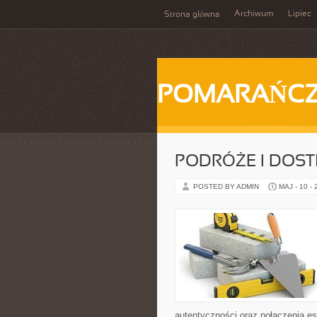
Archiwum
Lipiec
Strona główna
POMARAŃC
PODRÓŻE I DOS
POSTED BY ADMIN
MAJ - 10 -
autentyczności oraz połączenia es