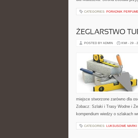
CATEGORIES:
PORADNIK PERFUM
ŻEGLARSTWO TU
POSTED BY ADMIN
KWI - 29 - 
miejsce stworzone zarówno dla os
Zobacz: Szlaki i Trasy Wodne i Ż
kompendium wiedzy o szlakach w
CATEGORIES:
LUKSUSOWE MARKI