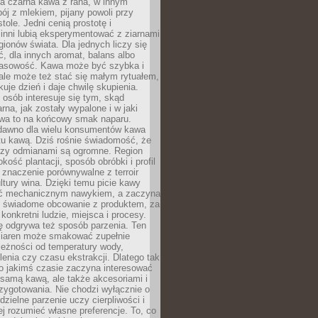
a czarna kawa z rana, w innym
pój z mlekiem, pijany powoli przy
ole. Jedni cenią prostotę i
 inni lubią eksperymentować z ziarnami
gionów świata. Dla jednych liczy się
, dla innych aromat, balans albo
wasowość. Kawa może być szybka i
ale może też stać się małym rytuałem,
kuje dzień i daje chwilę skupienia.
 osób interesuje się tym, skąd
rna, jak zostały wypalone i w jaki
wa to na końcowy smak naparu.
dawno dla wielu konsumentów kawa
tu kawą. Dziś rośnie świadomość, że
dzy odmianami są ogromne. Region
kość plantacji, sposób obróbki i profil
 znaczenie porównywalne z terroir
tury wina. Dzięki temu picie kawy
yć mechanicznym nawykiem, a zaczyna
 świadome obcowanie z produktem, za
 konkretni ludzie, miejsca i procesy.
ę odgrywa też sposób parzenia. Ten
ziaren może smakować zupełnie
leżności od temperatury wody,
lenia czy czasu ekstrakcji. Dlatego tak
o jakimś czasie zaczyna interesować
o samą kawą, ale także akcesoriami i
zygotowania. Nie chodzi wyłącznie o
ielne parzenie uczy cierpliwości i
ej rozumieć własne preferencje. To, co