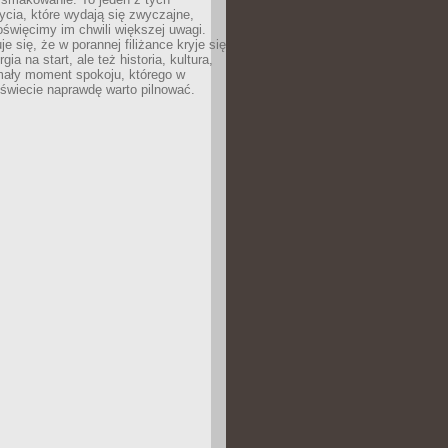
cia, które wydają się zwyczajne,
oświęcimy im chwili większej uwagi.
e się, że w porannej filiżance kryje się
rgia na start, ale też historia, kultura,
mały moment spokoju, którego w
świecie naprawdę warto pilnować.