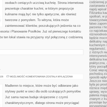
WASTE
codziennej p
osobach ceniących uczciwą kuchnię. Strona internetowa
zastanawia s
prezentuje charakter kuchni, w którym propozycje
napój wpisał
Filiżanka ka
kulinarne mają być nie tylko apetyczne, ale również
spotkań, w p
tworzone z pomysłem. To witryna, która może
towarzystwie
łatwo zapom
zainteresować klientów, poszukujących jedzenia na co
parzenia i hi
co najciekaw
esoria i Planowanie Posiłków. Już od pierwszego kontaktu
różnorodnoś
że ten lokal stawia na przyjazny styl połączoną z codzienną
będzie mocn
delikatny na
kuchennym st
regularność,
z różnych re
intensywność
delikatna k
praktyczna, 
który porząd
A
Coraz więcej
pochodzą zia
OGRÓD
026
MOŻLIWOŚĆ KOMENTOWANIA
ZOSTAŁA WYŁĄCZONA
sposób wpły
I
Jeszcze nie
NATURA
była po pros
Madlennn to miejsce, które może być odbierane jako
różnice mię
stylowy punkt w sieci dla osób szukających pomysłów.
uprawy, wyso
palenia mają
Już sama nazwa buduje skojarzenie z czymś
znanym z kul
przestaje b
charakterystycznym, dlatego strona może przyciągać
przypominać