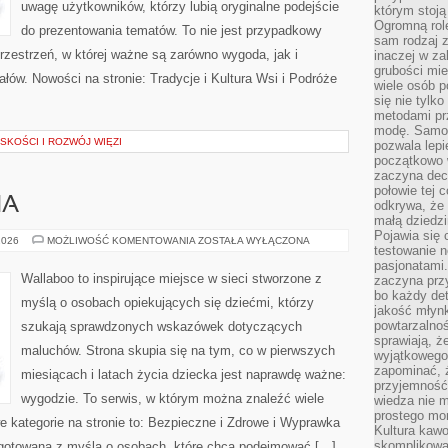
uwagę użytkowników, którzy lubią oryginalne podejście
którym stoją
Ogromną rol
do prezentowania tematów. To nie jest przypadkowy
sam rodzaj 
przestrzeń, w której ważne są zarówno wygoda, jak i
inaczej w za
grubości mie
łów. Nowości na stronie: Tradycje i Kultura Wsi i Podróże
wiele osób p
się nie tylk
metodami pr
modę. Samodz
SKOŚCI I ROZWÓJ WIĘZI
pozwala lepi
początkowo 
zaczyna dec
połowie tej 
HA
odkrywa, że 
małą dziedzi
Pojawia się
DIY
2026
MOŻLIWOŚĆ KOMENTOWANIA
ZOSTAŁA WYŁĄCZONA
testowanie n
DLA
MALUCHA
pasjonatami
Wallaboo to inspirujące miejsce w sieci stworzone z
zaczyna pr
bo każdy det
myślą o osobach opiekujących się dziećmi, którzy
jakość młynk
powtarzalnoś
szukają sprawdzonych wskazówek dotyczących
sprawiają, ż
maluchów. Strona skupia się na tym, co w pierwszych
wyjątkowego
zapominać, ż
miesiącach i latach życia dziecka jest naprawdę ważne:
przyjemność
wygodzie. To serwis, w którym można znaleźć wiele
wiedza nie m
prostego mo
kategorie na stronie to: Bezpieczne i Zdrowe i Wyprawka
Kultura kaw
skomplikowan
ygotowana z myślą o osobach, które chcą podejmować […]