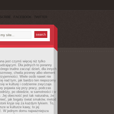
SCRIBE
FACEBOOK
TWITTER
a jest czymś więcej niż tylko
udzającym. Dla jednych to poranny
którego trudno zacząć dzień, dla innych
rozmowy, chwila przerwy albo element
rzyjemności. Wiele osób nawet nie
ię nad tym, jak bardzo ten niepozorny
 się w kulturę i codzienne zwyczaje.
wy pojawia się przy pracy, podczas
odróży, po obiedzie, w samotności i w
. Jej obecność jest tak naturalna, że
nieć, jak bogaty świat smaków, metod
storii kryje się za każdym łykiem. To,
sze w kulturze kawy, to jej
ć. W jednym domu najważniejsza