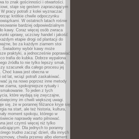
wa to znak gościnności i otwartości.
iowi, staje się gestem zapraszającym
W pracy potrafi z kolei wyznaczać
worząc krótkie chwile odpoczynku
owiązkami. W ostatnich latach rośnie
resowanie bardziej odpowiedzialnym
do kawy. Coraz więcej osób zwraca
unki uprawy, uczciwy handel i jakość
każdym etapie drogi od plantacji do
o ważne, bo za każdym ziarnem stoi
a. Świadomy wybór kawy może
sze praktyki, a jednocześnie poprawiać
 co trafia do kubka. Dobrze wypalona
go źródła to nie tylko lepszy smak,
szy szacunek dla całego procesu jej
. Choć kawa jest obecna w
 od lat, wciąż potrafi zaskakiwać.
wać ją na nowo poprzez inne metody
we ziarna, spokojniejsze rytuały i
 smakowanie. To jeden z tych
cia, które wydają się zwyczajne,
oświęcimy im chwili większej uwagi.
e się, że w porannej filiżance kryje się
rgia na start, ale też historia, kultura,
mały moment spokoju, którego w
świecie naprawdę warto pilnować.
a jest czymś więcej niż tylko
udzającym. Dla jednych to poranny
którego trudno zacząć dzień, dla innych
rozmowy, chwila przerwy albo element