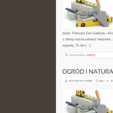
dzień. Polecam Eko Gadżety i Akc
z ofertą można odnieść wrażenie, 
wygodą. To nie […]
CATEGORIES:
APPLE
OGRÓD I NATUR
POSTED BY ADMIN
MAJ - 3 - 2