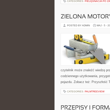
CATEGORIES:
PIELĘGNACJA PO Z
ZIELONA MOTORY
POSTED BY ADMIN
MAJ - 5 - 2
czytelnik może znaleźć wiedzę pr
codziennego użytkowania, przygo
pojazdu. Zobacz też: Przyszłość T
CATEGORIES:
PALMTREEVIEW
PRZEPISY I FOR