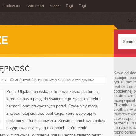
Lodowato
Tagi
Tagi
Spis Treści
Środa
SUB
ZE
TĘPNOŚĆ
Kawa od dawn
napojem pob
PODRÓŻE
 2026
MOŻLIWOŚĆ KOMENTOWANIA
ZOSTAŁA WYŁĄCZONA
rytuał, bez 
I
pretekst do 
DOSTĘPNOŚĆ
codziennej p
Portal Olgakomorowska.pl to nowoczesna platforma,
zastanawia s
które zestawia pasję do świadomego życia, estetyki i
napój wpisał
Filiżanka ka
harmonii oraz praktycznych porad. Czytelnicy mogą
spotkań, w p
znaleźć tutaj ciekawe publikacje, które wspierają w
towarzystwie
łatwo zapom
codziennym funkcjonowaniu. Serwis internetowy została
parzenia i hi
co najciekaw
przygotowana z myślą o osobach, które cenią
różnorodnoś
tetyki z praktyką. W obrębie portalu można znaleźć teksty