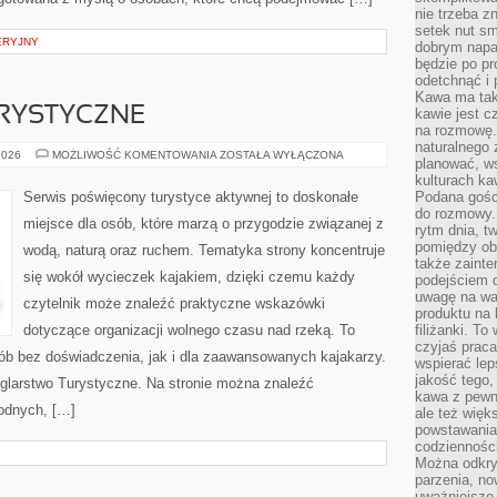
nie trzeba z
setek nut s
ERYJNY
dobrym napar
będzie po pr
odetchnąć i 
Kawa ma tak
RYSTYCZNE
kawie jest 
na rozmowę.
naturalnego 
ŻEGLARSTWO
2026
MOŻLIWOŚĆ KOMENTOWANIA
ZOSTAŁA WYŁĄCZONA
planować, w
TURYSTYCZNE
kulturach ka
Serwis poświęcony turystyce aktywnej to doskonałe
Podana gośc
do rozmowy. 
miejsce dla osób, które marzą o przygodzie związanej z
rytm dnia, t
pomiędzy ob
wodą, naturą oraz ruchem. Tematyka strony koncentruje
także zainte
się wokół wycieczek kajakiem, dzięki czemu każdy
podejściem 
uwagę na war
czytelnik może znaleźć praktyczne wskazówki
produktu na 
dotyczące organizacji wolnego czasu nad rzeką. To
filiżanki. T
czyjaś prac
ób bez doświadczenia, jak i dla zaawansowanych kajakarzy.
wspierać lep
jakość tego,
eglarstwo Turystyczne. Na stronie można znaleźć
kawa z pewne
odnych, […]
ale też więk
powstawania
codzienności
Można odkry
parzenia, no
uważniejsze