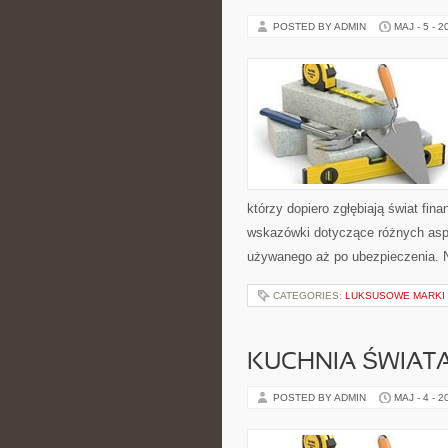
POSTED BY ADMIN
MAJ - 5 - 2
którzy dopiero zgłębiają świat fi
wskazówki dotyczące różnych asp
używanego aż po ubezpieczenia. 
CATEGORIES:
LUKSUSOWE MARKI
KUCHNIA ŚWIATA
POSTED BY ADMIN
MAJ - 4 - 2