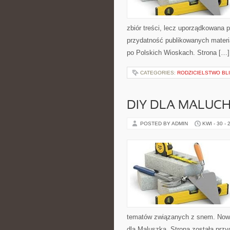
zbiór treści, lecz uporządkowana 
przydatność publikowanych materia
po Polskich Wioskach. Strona […]
CATEGORIES:
RODZICIELSTWO BLI
DIY DLA MALUC
POSTED BY ADMIN
KWI - 30 - 
tematów związanych z snem. Nowe 
dla Maluszka. Strona została prz