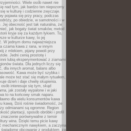
rzyjemności. Wiele osób nawet nie
ię nad tym, jak bardzo ten niepozorny
 się w kulturę i codzienne zwyczaje.
wy pojawia się przy pracy, podczas
odróży, po obiedzie, w samotności i w
. Jej obecność jest tak naturalna, że
nieć, jak bogaty świat smaków, metod
storii kryje się za każdym łykiem. To,
sze w kulturze kawy, to jej
ć. W jednym domu najważniejsza
a czarna kawa z rana, w innym
pój z mlekiem, pijany powoli przy
ole. Jedni cenią prostotę i
 inni lubią eksperymentować z ziarnami
gionów świata. Dla jednych liczy się
, dla innych aromat, balans albo
wasowość. Kawa może być szybka i
ale może też stać się małym rytuałem,
kuje dzień i daje chwilę skupienia.
 osób interesuje się tym, skąd
rna, jak zostały wypalone i w jaki
wa to na końcowy smak naparu.
dawno dla wielu konsumentów kawa
tu kawą. Dziś rośnie świadomość, że
dzy odmianami są ogromne. Region
kość plantacji, sposób obróbki i profil
 znaczenie porównywalne z terroir
tury wina. Dzięki temu picie kawy
yć mechanicznym nawykiem, a zaczyna
 świadome obcowanie z produktem, za