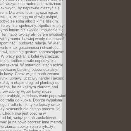
nać wszystkich metod ani rozróżniać
makowych, by naprawdę cieszyć się
em. Dla wielu ludzi najważniejsze
ostu to, że mogą na chwilę usiąść,
pobyć ze sobą albo z kimś bliskim.
że wymiar społeczny. Spotkanie przy
czymś innym niż zwykłe umówienie się
 Ten napój tworzy atmosferę swobody i
zatrzymania. Łatwiej wtedy rozmawiać,
spominać i budować relacje. W wielu
wa to znak gościnności i otwartości.
iowi, staje się gestem zapraszającym
W pracy potrafi z kolei wyznaczać
worząc krótkie chwile odpoczynku
owiązkami. W ostatnich latach rośnie
resowanie bardziej odpowiedzialnym
do kawy. Coraz więcej osób zwraca
unki uprawy, uczciwy handel i jakość
każdym etapie drogi od plantacji do
o ważne, bo za każdym ziarnem stoi
a. Świadomy wybór kawy może
sze praktyki, a jednocześnie poprawiać
 co trafia do kubka. Dobrze wypalona
go źródła to nie tylko lepszy smak,
szy szacunek dla całego procesu jej
. Choć kawa jest obecna w
 od lat, wciąż potrafi zaskakiwać.
wać ją na nowo poprzez inne metody
we ziarna, spokojniejsze rytuały i
 smakowanie. To jeden z tych