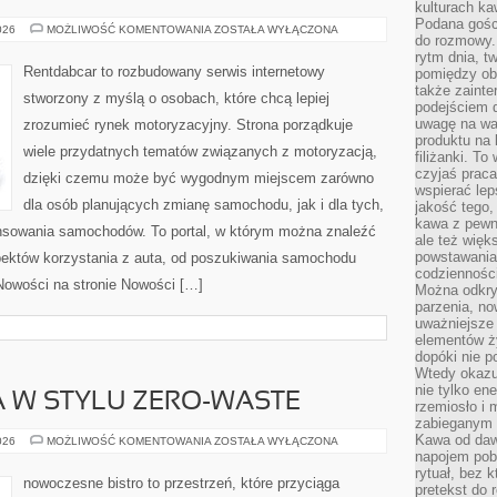
kulturach ka
Podana gośc
PRZEPISY
026
MOŻLIWOŚĆ KOMENTOWANIA
ZOSTAŁA WYŁĄCZONA
do rozmowy. 
I
FORMALNOŚCI
rytm dnia, t
Rentdabcar to rozbudowany serwis internetowy
pomiędzy ob
także zainte
stworzony z myślą o osobach, które chcą lepiej
podejściem 
uwagę na war
zrozumieć rynek motoryzacyjny. Strona porządkuje
produktu na 
wiele przydatnych tematów związanych z motoryzacją,
filiżanki. T
czyjaś prac
dzięki czemu może być wygodnym miejscem zarówno
wspierać lep
dla osób planujących zmianę samochodu, jak i dla tych,
jakość tego,
kawa z pewne
nansowania samochodów. To portal, w którym można znaleźć
ale też więk
powstawania
ektów korzystania z auta, od poszukiwania samochodu
codzienności
Nowości na stronie Nowości […]
Można odkry
parzenia, no
uważniejsze
elementów ży
dopóki nie p
Wtedy okazuj
nie tylko ene
 W STYLU ZERO-WASTE
rzemiosło i 
zabieganym 
Kawa od dawn
KUCHNIA
026
MOŻLIWOŚĆ KOMENTOWANIA
ZOSTAŁA WYŁĄCZONA
ŚWIATA
napojem pob
W
rytuał, bez 
STYLU
nowoczesne bistro to przestrzeń, które przyciąga
pretekst do 
ZERO-