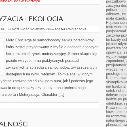
początkowo 
ABIEGACH KOSMETYCZNYCH
zaczyna dec
połowie tej 
odkrywa, że 
małą dziedzi
ZACJA I EKOLOGIA
Pojawia się
testowanie n
ZIELONA
026
MOŻLIWOŚĆ KOMENTOWANIA
ZOSTAŁA WYŁĄCZONA
pasjonatami
MOTORYZACJA
zaczyna pr
I
EKOLOGIA
bo każdy det
Moto Concierge to samochodowy serwis poradnikowy,
jakość młynk
który został przygotowany z myślą o osobach chcących
powtarzalnoś
sprawiają, ż
lepiej rozumieć rynek motoryzacyjny. Strona skupia się
wyjątkowego
przede wszystkim na praktycznych poradach
zapominać, ż
przyjemność
związanych z sprzedażą samochodów, zwłaszcza tych
wiedza nie m
prostego mo
dostępnych na rynku wtórnym. To miejsce, w którym
Kultura kaw
zydatne zarówno przed zakupem auta, jak i podczas jego
skomplikowan
nie trzeba z
towania do sprzedaży czy oceny stanu technicznego
setek nut s
ransportu i Motoryzacja. Charakter […]
dobrym napar
będzie po pr
odetchnąć i 
Kawa ma tak
kawie jest 
na rozmowę.
naturalnego 
MALNOŚCI
planować, w