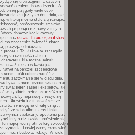
wydaje się drobiazgiem, z czasem
ydować o całym doświadczeniu. W
codziennej przygody wiele osób
kawa nie jest już tylko tłem dnia, ale
ną, w której można stale się rozwijać.
 ciekawość, porównywanie smaków,
owych proporcji i rozmowy z innymi
. Wtedy domowy kącik kawowy
zypominać
serwis dla profesjonalistów
al ma znaczenie: świeżość ziaren,
a, precyzja odmierzania i
ć procesu. To właśnie te szczegóły
e zwykła czynność nabiera
 charakteru. Nie można jednak
e najważniejsza w kawie jest
. Nawet najbardziej szczegółowa
a sensu, jeśli odbiera radość z
mentu zatrzymania się w ciągu dnia.
owa bywa czasem przedstawiana jako
y świat pełen zasad i ekspertów, ale
nać wszystkich metod ani rozróżniać
makowych, by naprawdę cieszyć się
em. Dla wielu ludzi najważniejsze
ostu to, że mogą na chwilę usiąść,
pobyć ze sobą albo z kimś bliskim.
że wymiar społeczny. Spotkanie przy
czymś innym niż zwykłe umówienie się
 Ten napój tworzy atmosferę swobody i
zatrzymania. Łatwiej wtedy rozmawiać,
spominać i budować relacje. W wielu