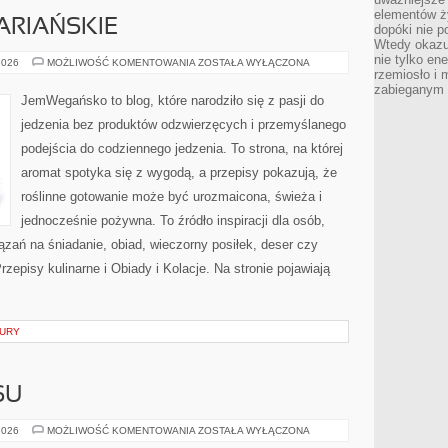
elementów ży
ARIAŃSKIE
dopóki nie p
Wtedy okazuj
nie tylko ene
PRZEPISY
2026
MOŻLIWOŚĆ KOMENTOWANIA
ZOSTAŁA WYŁĄCZONA
WEGETARIAŃSKIE
rzemiosło i 
zabieganym 
JemWegańsko to blog, które narodziło się z pasji do
jedzenia bez produktów odzwierzęcych i przemyślanego
podejścia do codziennego jedzenia. To strona, na której
aromat spotyka się z wygodą, a przepisy pokazują, że
roślinne gotowanie może być urozmaicona, świeża i
jednocześnie pożywna. To źródło inspiracji dla osób,
ązań na śniadanie, obiad, wieczorny posiłek, deser czy
episy kulinarne i Obiady i Kolacje. Na stronie pojawiają
TURY
SU
HISTORIE
2026
MOŻLIWOŚĆ KOMENTOWANIA
ZOSTAŁA WYŁĄCZONA
SUKCESU