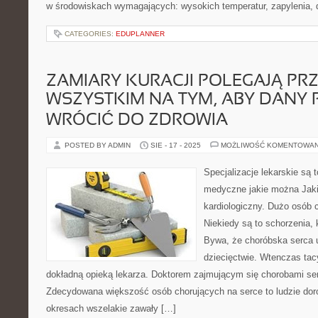
w środowiskach wymagających: wysokich temperatur, zapylenia, 
CATEGORIES:
EDUPLANNER
ZAMIARY KURACJI POLEGAJĄ PR
WSZYSTKIM NA TYM, ABY DANY 
WRÓCIĆ DO ZDROWIA
POSTED BY ADMIN
SIE - 17 - 2025
MOŻLIWOŚĆ KOMENTOWA
Specjalizacje lekarskie są 
medyczne jakie można Jakik
kardiologiczny. Dużo osób 
Niekiedy są to schorzenia,
Bywa, że choróbska serca 
dziecięctwie. Wtenczas tac
dokładną opieką lekarza. Doktorem zajmującym się chorobami ser
Zdecydowana większość osób chorujących na serce to ludzie doroś
okresach wszelakie zawały […]