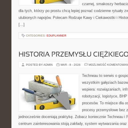
czarnej, smakoszy herbaci
dla tych, którzy po prostu chcą lepiej poznać codzienne rytuały
ulubionych napojów. Polecam Rodzaje Kawy i Ciekawostki i Histo
[…]
CATEGORIES:
EDUPLANNER
HISTORIA PRZEMYSŁU CIĘŻKIEG
POSTED BY ADMIN
MAR - 8 - 2026
MOŻLIWOŚĆ KOMENTOWAN
Techneau to serwis o gospo
wszystkim gałęziach bazowy
wspiera: rozwiązaniach, inf
robotyzacji, logistyce, BHP
procesów. To miejsce dla o
procesy przemysłowe bez zb
jednocześnie doceniają praktykę. Zobacz koniecznie Techneau 
centrum zainteresowania stoją zakłady, system wytwarzania oraz 