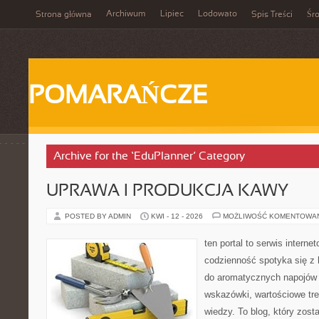
Archiwum
Lipiec
Lodowato
Strona główna
Spis Treści
Śr
POMARAŃCZE
Archive for the ‘EduPlanner’ Category
UPRAWA I PRODUKCJA KAWY
POSTED BY ADMIN
KWI - 12 - 2026
MOŻLIWOŚĆ KOMENTOWA
ten portal to serwis intern
codzienność spotyka się z h
do aromatycznych napojów 
wskazówki, wartościowe tre
wiedzy. To blog, który zost