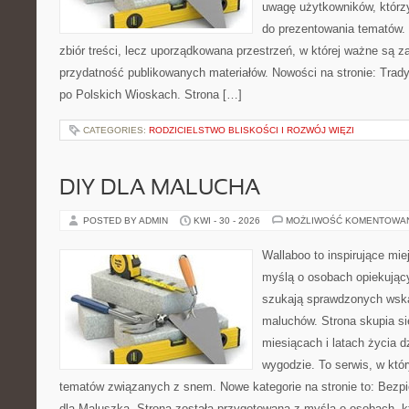
uwagę użytkowników, którzy
do prezentowania tematów. 
zbiór treści, lecz uporządkowana przestrzeń, w której ważne są z
przydatność publikowanych materiałów. Nowości na stronie: Tradyc
po Polskich Wioskach. Strona […]
CATEGORIES:
RODZICIELSTWO BLISKOŚCI I ROZWÓJ WIĘZI
DIY DLA MALUCHA
POSTED BY ADMIN
KWI - 30 - 2026
MOŻLIWOŚĆ KOMENTOWA
Wallaboo to inspirujące mie
myślą o osobach opiekujący
szukają sprawdzonych wsk
maluchów. Strona skupia si
miesiącach i latach życia 
wygodzie. To serwis, w któ
tematów związanych z snem. Nowe kategorie na stronie to: Bezp
dla Maluszka. Strona została przygotowana z myślą o osobach, 