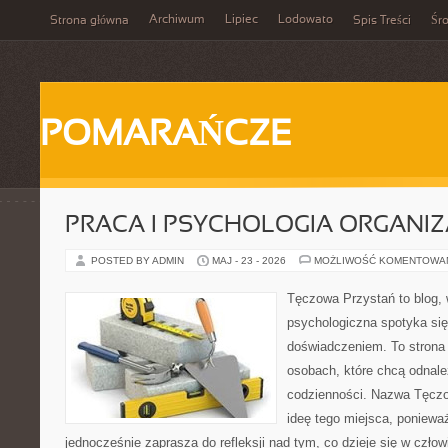
Archiwum
Lipiec
Lodowato
Strona główna
Spis Treści
Śr
POMARAŃCZE
PRACA I PSYCHOLOGIA ORGANIZ
POSTED BY ADMIN
MAJ - 23 - 2026
MOŻLIWOŚĆ KOMENTOWA
Tęczowa Przystań to blog,
psychologiczna spotyka si
doświadczeniem. To strona
osobach, które chcą odnale
codzienności. Nazwa Tęczo
ideę tego miejsca, poniewa
jednocześnie zaprasza do refleksji nad tym, co dzieje się w czło