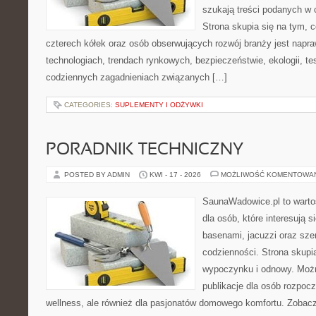
szukają treści podanych w 
Strona skupia się na tym, 
czterech kółek oraz osób obserwujących rozwój branży jest nap
technologiach, trendach rynkowych, bezpieczeństwie, ekologii, t
codziennych zagadnieniach związanych […]
CATEGORIES:
SUPLEMENTY I ODŻYWKI
PORADNIK TECHNICZNY
POSTED BY ADMIN
KWI - 17 - 2026
MOŻLIWOŚĆ KOMENTOWA
SaunaWadowice.pl to warto
dla osób, które interesują s
basenami, jacuzzi oraz sz
codzienności. Strona skup
wypoczynku i odnowy. Można
publikacje dla osób rozpoc
wellness, ale również dla pasjonatów domowego komfortu. Zoba