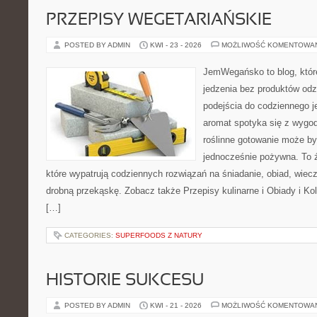
PRZEPISY WEGETARIAŃSKIE
POSTED BY ADMIN
KWI - 23 - 2026
MOŻLIWOŚĆ KOMENTOWA
JemWegańsko to blog, które 
jedzenia bez produktów od
podejścia do codziennego je
aromat spotyka się z wygod
roślinne gotowanie może by
jednocześnie pożywna. To źr
które wypatrują codziennych rozwiązań na śniadanie, obiad, wiecz
drobną przekąskę. Zobacz także Przepisy kulinarne i Obiady i Kol
[…]
CATEGORIES:
SUPERFOODS Z NATURY
HISTORIE SUKCESU
POSTED BY ADMIN
KWI - 21 - 2026
MOŻLIWOŚĆ KOMENTOWA