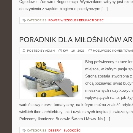
Ogrodowe i Zdrowie i Regeneracja. Wyróżnikiem witryny jest rozl
do czynienia z wąskim blogiem o pojedynczym […]
CATEGORIES:
ROWER W SZKOLE I EDUKACJI DZIECI
PORADNIK DLA MIŁOŚNIKÓW AR
POSTED BY ADMIN
KWI - 16 - 2026
MOŻLIWOŚĆ KOMENTOWA
Blog poświęcony sztuce ksz
miejsce, w którym pasja sp
Strona została stworzona z
chcą poznawać świat budyn
mieszkalnych i użytkowych,
wpływających na to, jak ży
wartościowy serwis tematyczny, na którym można znaleźć artyku
wielkich ikon architektury, jak i użytecznych inspiracji związany
Polecamy Ikoniczne Budowle Świata i Mtww. Na […]
CATEGORIES:
DESERY I SŁODKOŚCI