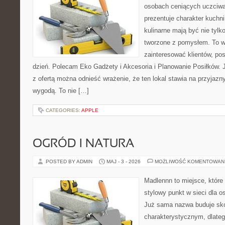
osobach ceniących uczciwą 
prezentuje charakter kuchn
kulinarne mają być nie tylk
tworzone z pomysłem. To w
zainteresować klientów, po
dzień. Polecam Eko Gadżety i Akcesoria i Planowanie Posiłków. 
z ofertą można odnieść wrażenie, że ten lokal stawia na przyjazn
wygodą. To nie […]
CATEGORIES:
APPLE
OGRÓD I NATURA
POSTED BY ADMIN
MAJ - 3 - 2026
MOŻLIWOŚĆ KOMENTOWAN
Madlennn to miejsce, które
stylowy punkt w sieci dla 
Już sama nazwa buduje sko
charakterystycznym, dlate