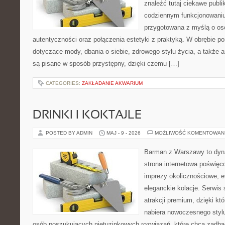
znaleźć tutaj ciekawe publi
codziennym funkcjonowaniu.
przygotowana z myślą o oso
autentyczności oraz połączenia estetyki z praktyką. W obrębie p
dotyczące mody, dbania o siebie, zdrowego stylu życia, a także ar
są pisane w sposób przystępny, dzięki czemu […]
CATEGORIES:
ZAKŁADANIE AKWARIUM
DRINKI I KOKTAJLE
POSTED BY ADMIN
MAJ - 9 - 2026
MOŻLIWOŚĆ KOMENTOWAN
Barman z Warszawy to dyna
strona internetowa poświęco
imprezy okolicznościowe, e
eleganckie kolacje. Serwis 
atrakcji premium, dzięki k
nabiera nowoczesnego stylu
osób poszukujących nietuzinkowych rozwiązań, które chcą zadb