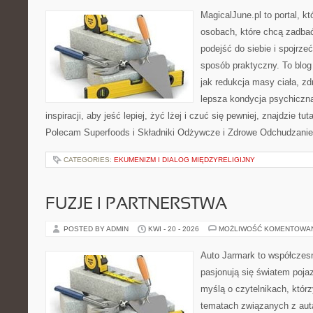
MagicalJune.pl to portal, k
osobach, które chcą zadba
podejść do siebie i spojrze
sposób praktyczny. To blo
jak redukcja masy ciała, zd
lepsza kondycja psychiczn
inspiracji, aby jeść lepiej, żyć lżej i czuć się pewniej, znajdzie tut
Polecam Superfoods i Składniki Odżywcze i Zdrowe Odchudzanie
CATEGORIES:
EKUMENIZM I DIALOG MIĘDZYRELIGIJNY
FUZJE I PARTNERSTWA
POSTED BY ADMIN
KWI - 20 - 2026
MOŻLIWOŚĆ KOMENTOWA
Auto Jarmark to współczesn
pasjonują się światem poja
myślą o czytelnikach, któr
tematach związanych z aut