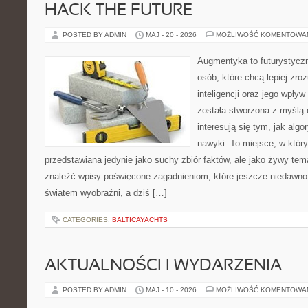
HACK THE FUTURE
POSTED BY ADMIN
MAJ - 20 - 2026
MOŻLIWOŚĆ KOMENTOWA
Augmentyka to futurystyczn
osób, które chcą lepiej zro
inteligencji oraz jego wpły
została stworzona z myślą 
interesują się tym, jak alg
nawyki. To miejsce, w który
przedstawiana jedynie jako suchy zbiór faktów, ale jako żywy tem
znaleźć wpisy poświęcone zagadnieniom, które jeszcze niedawno 
światem wyobraźni, a dziś […]
CATEGORIES:
BALTICAYACHTS
AKTUALNOŚCI I WYDARZENIA
POSTED BY ADMIN
MAJ - 10 - 2026
MOŻLIWOŚĆ KOMENTOWA