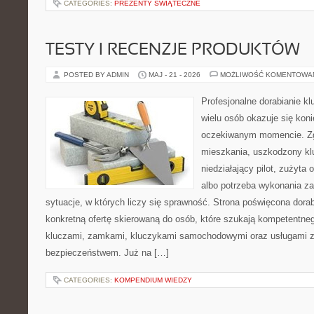
CATEGORIES:
PREZENTY ŚWIĄTECZNE
TESTY I RECENZJE PRODUKTÓW
POSTED BY ADMIN
MAJ - 21 - 2026
MOŻLIWOŚĆ KOMENTOWA
Profesjonalne dorabianie kl
wielu osób okazuje się kon
oczekiwanym momencie. Zg
mieszkania, uszkodzony k
niedziałający pilot, zużyt
albo potrzeba wykonania z
sytuacje, w których liczy się sprawność. Strona poświęcona dorab
konkretną ofertę skierowaną do osób, które szukają kompetentne
kluczami, zamkami, kluczykami samochodowymi oraz usługami 
bezpieczeństwem. Już na […]
CATEGORIES:
KOMPENDIUM WIEDZY