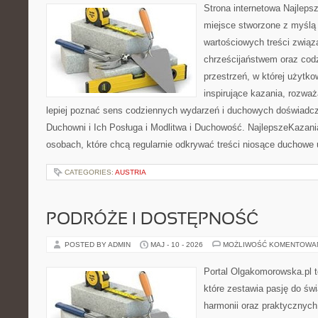
Strona internetowa Najleps
miejsce stworzone z myślą 
wartościowych treści związ
chrześcijaństwem oraz codz
przestrzeń, w której użytk
inspirujące kazania, rozwa
lepiej poznać sens codziennych wydarzeń i duchowych doświadcze
Duchowni i Ich Posługa i Modlitwa i Duchowość. NajlepszeKazani
osobach, które chcą regularnie odkrywać treści niosące duchowe
CATEGORIES:
AUSTRIA
PODRÓŻE I DOSTĘPNOŚĆ
POSTED BY ADMIN
MAJ - 10 - 2026
MOŻLIWOŚĆ KOMENTOWA
Portal Olgakomorowska.pl 
które zestawia pasję do świ
harmonii oraz praktycznych