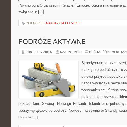
Psychologia Organizacji i Relacje i Emocje. Strona ma wspierając
związane z […]
CATEGORIES:
MAKIJAŻ CRUELTY-FREE
PODRÓŻE AKTYWNE
POSTED BY ADMIN
MAJ - 22 - 2026
MOŻLIWOŚĆ KOMENTOWA
Skandynawia to przestrzeń, 
marzące o podróżach. To z
surowa przyroda spotyka s
każda wycieczka może sta
wspomnieniem. Strona pośw
praktycznym przewodnikiem 
poznać Danii, Szwecji, Norwegii, Finlandii, Islandii oraz północny
tworzy wyjątkowe tło podróży. Nowości na stronie to Skandynawia 
blog dla […]