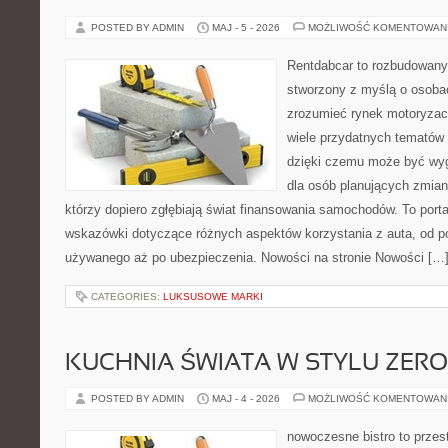
POSTED BY ADMIN
MAJ - 5 - 2026
MOŻLIWOŚĆ KOMENTOWAN
Rentdabcar to rozbudowany 
stworzony z myślą o osobac
zrozumieć rynek motoryzacy
wiele przydatnych tematów
dzięki czemu może być w
dla osób planujących zmian
którzy dopiero zgłębiają świat finansowania samochodów. To port
wskazówki dotyczące różnych aspektów korzystania z auta, od 
używanego aż po ubezpieczenia. Nowości na stronie Nowości […
CATEGORIES:
LUKSUSOWE MARKI
KUCHNIA ŚWIATA W STYLU ZER
POSTED BY ADMIN
MAJ - 4 - 2026
MOŻLIWOŚĆ KOMENTOWAN
nowoczesne bistro to przest