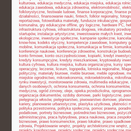
kulturowa
,
edukacja medyczna
,
edukacja miejska
,
edukacja rolni
edukacja zawodowa
,
edukacja zdrowotna
,
elektromobilność
,
elek
folklorystyczne
,
festiwale ludowe
,
finanse korporacyjne
,
finanse p
działalności
,
finansowanie nauki
,
fintech
,
folklor regionalny
,
fotogr
reportażowa
,
fotowoltaika materiały
,
fundusze inkubacyjne
,
gospod
komunalna
,
gry edukacyjne offline
,
gry logiczne
,
hardware PC
,
he
infrastruktura cyfrowa
,
infrastruktura drogowa
,
inkubatory przedsię
startupów
,
instalacje artystyczne
,
inwestowanie małych kwot
,
inw
ekologiczne
,
inwestycje społeczne
,
kampanie społeczne
,
kancela
know-how
,
kodeks etyczny
,
kompetencje zawodowe
,
komputery 
mobilne
,
komunikacja społeczna
,
komunikacja w firmie
,
komunika
konferencje naukowe
,
konferencje zdrowotne
,
konstrukcje budowl
konto firmowe
,
konto oszczędnościowe
,
kopiarki
,
kredyt inwestyc
kredyty konsumpcyjne
,
kredyty mieszkaniowe
,
kryptowaluty inwe
kultura cyfrowa
,
kultura miejska
,
kultura organizacyjna
,
kursy spec
operacyjny
,
leczenie
,
liceum
,
logopedia
,
lotniska regionalne
,
Maga
polityczny
,
materiały biurowe
,
meble biurowe
,
meble ogrodowe
,
me
miejskie ogrodnictwo
,
mikroekonomia
,
mikroelektronika
,
mikrofin
rynku inwestycji
,
monitorowanie zdrowia
,
multimedia edukacyjne
,
danych osobowych
,
ochrona konsumenta
,
ochrona konsumentów
medyczna
,
ogród zimowy
,
oleje
,
opieka przedszkolna
,
oprogramow
organizacja dokumentów
,
ozdoby domowe
,
parki logistyczne
,
pas
pielęgnacja włosów
,
pielęgniarstwo
,
piwowarstwo domowe
,
planow
kariery
,
planowanie urbanistyczne
,
plastyka użytkowa
,
płatności 
polityka przestrzenna
,
polityka społeczna
,
pomoc prawna
,
poradni
podatkowe
,
portrety biznesowe
,
pośrednictwo biznesowe
,
pożycz
administracyjna
,
praca hybrydowa
,
praca naukowa
,
praca zespoło
biznesowe
,
prawo konsumenckie
,
prawo lokalne
,
prawo spadkowe
zdrowia
,
Projektowanie wnętrz
,
projekty architektoniczne wnętrz
,
projekty krajobrazowe
,
projekty społeczne
,
projekty społeczne mie