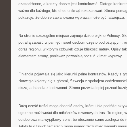
czasochłonne, a koszty dobrze jest kontrolować. Dlatego konkre
ważne dla każdego, kto chce uniknąć rozczarowań. Strona pomag
pokazuje, że dobrze zaplanowana wyprawa może być łatwiejsza.
Na stronie szczególne miejsce zajmuje dzikie piękno Północy. Ska
potrafią zapaść w pamięć nawet osobom często podróżującym. ro
obraz regionu, w którym człowiek czuje bliskość natury. Opisy t
elementem strony, ponieważ pozwalają poczuć klimat wyprawy.
Finlandia pojawiają się jako kierunki pełne kontrastów. Każdy z t
Norwegia kojarzy się z górami, Szwecja z spokojem codzienności,
ciszą, a Islandia z lodowcami. Strona pozwala lepiej poznać każd
Dużą część treści mogą docenić osoby, które lubią podróże akty
ogromne możliwości dla miłośników rowerowych tras. To region, w
outdoorowa ma wyjątkowy sens, bo otoczenie samo zachęca do ru
Artykuły o takich tematach mogą pomóc zrozumieć warunki panuj