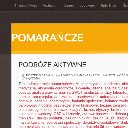
Archiwum
Lipiec
Lodowato
Strona główna
Spis Treści
Śr
POMARAŃCZE
PODRÓŻE AKTYWNE
POSTED BY ADMIN
POSTED ON MAJ - 22 - 2026
MOŻLIWOŚĆ 
WYŁĄCZONA
Tagi:
administracja samorządowa
,
AI generatywna
,
akademia
,
akc
medyczne
,
akcesoria ogrodnicze
,
akwarele
,
altana
,
analiza budże
popytu
,
analiza prawna
,
analiza SWOT osobista
,
analizy laborator
architektura miejska
,
archiwizacja
,
asertywność
,
automatyka prz
domowa
,
badania laboratoryjne
,
badania społeczne
,
balance życi
bankowość mobilna
,
bezpieczeństwo finansowe
,
bezpieczeństwo 
biuro obsługi klienta
,
biurowce klasy A
,
biznes etyczny
,
broker ni
coaching zawodowy
,
CSR w biznesie
,
cyfrowe innowacje
,
debata 
meblarski
,
design produktu
,
design thinking
,
design UI/UX
,
diagno
majsterkowanie
,
dobrostan społeczny
,
doradztwo podatkowe
,
dru
przemysłowy
,
druk reklamowy
,
drukarki
,
drukarki 3d
,
drzewnictwo