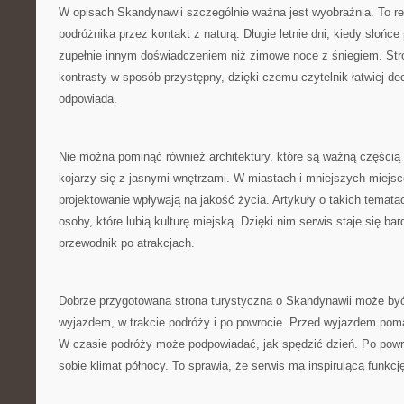
W opisach Skandynawii szczególnie ważna jest wyobraźnia. To reg
podróżnika przez kontakt z naturą. Długie letnie dni, kiedy słońce
zupełnie innym doświadczeniem niż zimowe noce z śniegiem. St
kontrasty w sposób przystępny, dzięki czemu czytelnik łatwiej de
odpowiada.
Nie można pominąć również architektury, które są ważną częścią
kojarzy się z jasnymi wnętrzami. W miastach i mniejszych miejs
projektowanie wpływają na jakość życia. Artykuły o takich temat
osoby, które lubią kulturę miejską. Dzięki nim serwis staje się ba
przewodnik po atrakcjach.
Dobrze przygotowana strona turystyczna o Skandynawii może być
wyjazdem, w trakcie podróży i po powrocie. Przed wyjazdem pom
W czasie podróży może podpowiadać, jak spędzić dzień. Po pow
sobie klimat północy. To sprawia, że serwis ma inspirującą funkcj