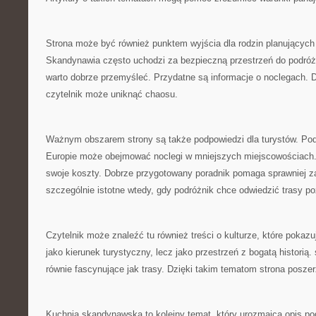
Strona może być również punktem wyjścia dla rodzin planujących
Skandynawia często uchodzi za bezpieczną przestrzeń do podróżo
warto dobrze przemyśleć. Przydatne są informacje o noclegach. D
czytelnik może uniknąć chaosu.
Ważnym obszarem strony są także podpowiedzi dla turystów. Pod
Europie może obejmować noclegi w mniejszych miejscowościach.
swoje koszty. Dobrze przygotowany poradnik pomaga sprawniej z
szczególnie istotne wtedy, gdy podróżnik chce odwiedzić trasy p
Czytelnik może znaleźć tu również treści o kulturze, które pokaz
jako kierunek turystyczny, lecz jako przestrzeń z bogatą histori
równie fascynujące jak trasy. Dzięki takim tematom strona posze
Kuchnia skandynawska to kolejny temat, który urozmaica opis p