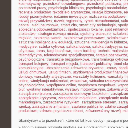
kosmetyczny
,
przestrzeń coworkingowa
,
przestrzeń publiczna
,
pr
przestrzeń pracy
,
psychologia kliniczna
,
psychologia nastolatków
recenzje produktów
,
rękodzieło artystyczne
,
relacje biznesowe
,
re
roboty przemysłowe
,
rodzinne inwestycje
,
rozliczenia podatkowe
,
rozwój przywództwa
,
rozwój regionalny
,
rynek nieruchomości
,
sal
capital
,
sieci neuronowe
,
smart city
,
smart city technologie
,
spedy
społeczna odpowiedzialność
,
społeczności lokalne
,
spot reklamo
stolarstwo
,
strategie rozwoju miasta
,
systemy płatnicze
,
szkoleni
miękkie
,
szkolenia twarde
,
szkolnictwo podstawowe
,
szkolnictwo
sztuczna inteligencja w edukacji
,
sztuczna inteligencja w kulturze
medycynie
,
sztuka cyfrowa
,
sztuka ludowa
,
sztuka tradycyjna
,
sz
użytkowa
,
taras
,
targi branżowe
,
team building
,
techniki malarskie
telemedycyna
,
telemedycyna specjalistyczna
,
terapia poznawcza
psychologiczne
,
transakcje bezgotówkowe
,
transformacja cyfrowa
transport kolejowy
,
transport miejski
,
transport publiczny
,
trend e
komunikacyjne
,
ubezpieczenia zdrowotne prywatne
,
umowy handl
usługi chmurowe
,
usługi fintech
,
użytkowanie produktów finansow
domowy
,
warsztaty artystyczne
,
warsztaty kulinarne
,
warsztaty m
online
,
windykacja należności
,
winiarstwo
,
wirtualna rzeczywistoś
psychologiczne
,
współpraca online
,
współpraca zespołowa
,
wspom
biur
,
wystawy interaktywne
,
wystawy motoryzacyjne
,
zabawa w d
zarządzanie biurem
,
zarządzanie domowym budżetem
,
zarządzan
zarządzanie kryzysem
,
zarządzanie majątkiem
,
zarządzanie mak
marketingiem
,
zarządzanie ryzykiem
,
zarządzanie stresem
,
zarzą
wiedzą
,
zarządzanie zmianami
,
zaufanie publiczne
,
zdalne zarzą
produktowe
,
zdrowie psychiczne dzieci
,
zrównoważony rozwój mi
Skandynawia to przestrzeń, które od lat kusi osoby marzące o po
w którym surowa przyroda spotyka się z codziennym spokojem, 