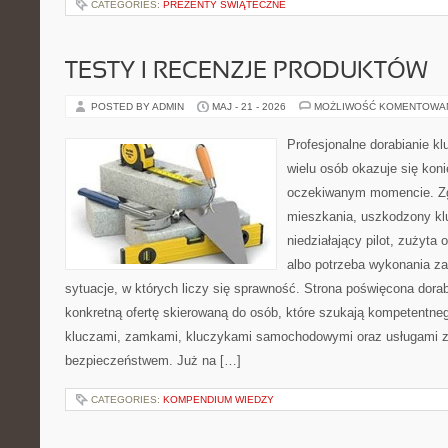
CATEGORIES:
PREZENTY ŚWIĄTECZNE
TESTY I RECENZJE PRODUKTÓW
POSTED BY ADMIN
MAJ - 21 - 2026
MOŻLIWOŚĆ KOMENTOWA
Profesjonalne dorabianie kl
wielu osób okazuje się kon
oczekiwanym momencie. Zg
mieszkania, uszkodzony k
niedziałający pilot, zużyt
albo potrzeba wykonania z
sytuacje, w których liczy się sprawność. Strona poświęcona dorab
konkretną ofertę skierowaną do osób, które szukają kompetentne
kluczami, zamkami, kluczykami samochodowymi oraz usługami 
bezpieczeństwem. Już na […]
CATEGORIES:
KOMPENDIUM WIEDZY