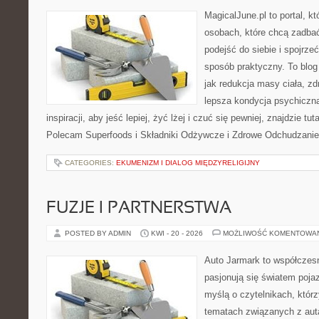
MagicalJune.pl to portal, k
osobach, które chcą zadba
podejść do siebie i spojrze
sposób praktyczny. To blo
jak redukcja masy ciała, zd
lepsza kondycja psychiczn
inspiracji, aby jeść lepiej, żyć lżej i czuć się pewniej, znajdzie tut
Polecam Superfoods i Składniki Odżywcze i Zdrowe Odchudzanie
CATEGORIES:
EKUMENIZM I DIALOG MIĘDZYRELIGIJNY
FUZJE I PARTNERSTWA
POSTED BY ADMIN
KWI - 20 - 2026
MOŻLIWOŚĆ KOMENTOWA
Auto Jarmark to współczesn
pasjonują się światem poja
myślą o czytelnikach, któr
tematach związanych z aut