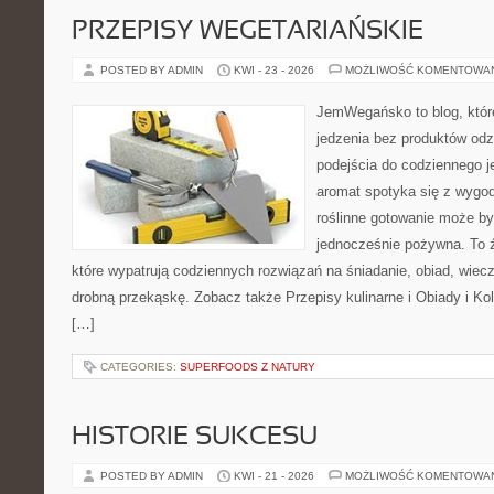
PRZEPISY WEGETARIAŃSKIE
POSTED BY ADMIN
KWI - 23 - 2026
MOŻLIWOŚĆ KOMENTOWA
JemWegańsko to blog, które 
jedzenia bez produktów od
podejścia do codziennego je
aromat spotyka się z wygod
roślinne gotowanie może by
jednocześnie pożywna. To źr
które wypatrują codziennych rozwiązań na śniadanie, obiad, wiecz
drobną przekąskę. Zobacz także Przepisy kulinarne i Obiady i Kol
[…]
CATEGORIES:
SUPERFOODS Z NATURY
HISTORIE SUKCESU
POSTED BY ADMIN
KWI - 21 - 2026
MOŻLIWOŚĆ KOMENTOWA