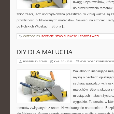
uwagę użytkowników, którzy
do prezentowania tematów. 
zbiór treści, lecz uporządkowana przestrzeń, w której ważne są z
przydatność publikowanych materiałów. Nowości na stronie: Tradyc
po Polskich Wioskach. Strona […]
CATEGORIES:
RODZICIELSTWO BLISKOŚCI I ROZWÓJ WIĘZI
DIY DLA MALUCHA
POSTED BY ADMIN
KWI - 30 - 2026
MOŻLIWOŚĆ KOMENTOWA
Wallaboo to inspirujące mie
myślą o osobach opiekujący
szukają sprawdzonych wsk
maluchów. Strona skupia si
miesiącach i latach życia 
wygodzie. To serwis, w któ
tematów związanych z snem. Nowe kategorie na stronie to: Bezp
dla Maluszka. Strona została przygotowana z myślą o osobach, 