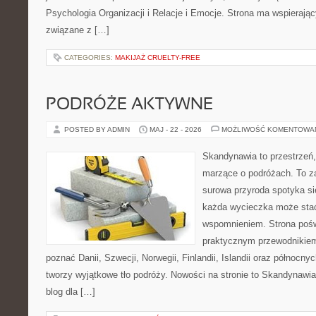
Psychologia Organizacji i Relacje i Emocje. Strona ma wspierając
związane z […]
CATEGORIES:
MAKIJAŻ CRUELTY-FREE
PODRÓŻE AKTYWNE
POSTED BY ADMIN
MAJ - 22 - 2026
MOŻLIWOŚĆ KOMENTOWA
Skandynawia to przestrzeń, 
marzące o podróżach. To z
surowa przyroda spotyka s
każda wycieczka może sta
wspomnieniem. Strona pośw
praktycznym przewodnikiem 
poznać Danii, Szwecji, Norwegii, Finlandii, Islandii oraz północny
tworzy wyjątkowe tło podróży. Nowości na stronie to Skandynawia 
blog dla […]