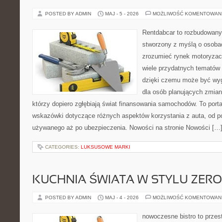
POSTED BY ADMIN
MAJ - 5 - 2026
MOŻLIWOŚĆ KOMENTOWAN
Rentdabcar to rozbudowany 
stworzony z myślą o osobac
zrozumieć rynek motoryzacy
wiele przydatnych tematów
dzięki czemu może być w
dla osób planujących zmian
którzy dopiero zgłębiają świat finansowania samochodów. To port
wskazówki dotyczące różnych aspektów korzystania z auta, od 
używanego aż po ubezpieczenia. Nowości na stronie Nowości […
CATEGORIES:
LUKSUSOWE MARKI
KUCHNIA ŚWIATA W STYLU ZER
POSTED BY ADMIN
MAJ - 4 - 2026
MOŻLIWOŚĆ KOMENTOWAN
nowoczesne bistro to przest