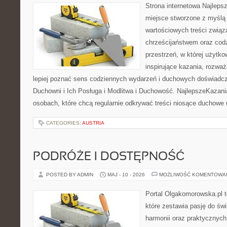
Strona internetowa Najleps
miejsce stworzone z myślą 
wartościowych treści związ
chrześcijaństwem oraz codz
przestrzeń, w której użytk
inspirujące kazania, rozwa
lepiej poznać sens codziennych wydarzeń i duchowych doświadcze
Duchowni i Ich Posługa i Modlitwa i Duchowość. NajlepszeKazani
osobach, które chcą regularnie odkrywać treści niosące duchowe
CATEGORIES:
AUSTRIA
PODRÓŻE I DOSTĘPNOŚĆ
POSTED BY ADMIN
MAJ - 10 - 2026
MOŻLIWOŚĆ KOMENTOWA
Portal Olgakomorowska.pl 
które zestawia pasję do świ
harmonii oraz praktycznych