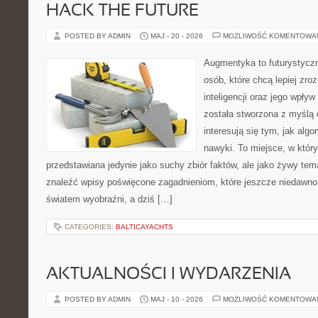
HACK THE FUTURE
POSTED BY ADMIN
MAJ - 20 - 2026
MOŻLIWOŚĆ KOMENTOWA
Augmentyka to futurystyczn
osób, które chcą lepiej zro
inteligencji oraz jego wpły
została stworzona z myślą 
interesują się tym, jak alg
nawyki. To miejsce, w który
przedstawiana jedynie jako suchy zbiór faktów, ale jako żywy tem
znaleźć wpisy poświęcone zagadnieniom, które jeszcze niedawno 
światem wyobraźni, a dziś […]
CATEGORIES:
BALTICAYACHTS
AKTUALNOŚCI I WYDARZENIA
POSTED BY ADMIN
MAJ - 10 - 2026
MOŻLIWOŚĆ KOMENTOWA