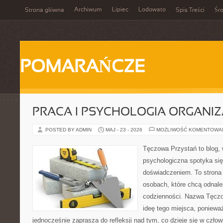
Archiwum
Lipiec
Lodowato
Strona główna
Spis Treści
Śr
POMARAŃCZE
PRACA I PSYCHOLOGIA ORGANIZ
POSTED BY ADMIN
MAJ - 23 - 2026
MOŻLIWOŚĆ KOMENTOWA
Tęczowa Przystań to blog,
psychologiczna spotyka si
doświadczeniem. To strona
osobach, które chcą odnale
codzienności. Nazwa Tęczo
ideę tego miejsca, poniewa
jednocześnie zaprasza do refleksji nad tym, co dzieje się w czło