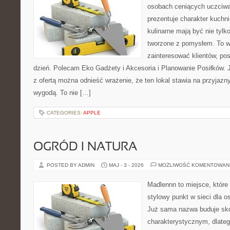
osobach ceniących uczciwą 
prezentuje charakter kuchn
kulinarne mają być nie tylk
tworzone z pomysłem. To w
zainteresować klientów, po
dzień. Polecam Eko Gadżety i Akcesoria i Planowanie Posiłków. 
z ofertą można odnieść wrażenie, że ten lokal stawia na przyjazn
wygodą. To nie […]
CATEGORIES:
APPLE
OGRÓD I NATURA
POSTED BY ADMIN
MAJ - 3 - 2026
MOŻLIWOŚĆ KOMENTOWAN
Madlennn to miejsce, które
stylowy punkt w sieci dla 
Już sama nazwa buduje sko
charakterystycznym, dlate