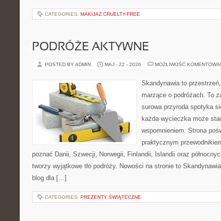
CATEGORIES:
MAKIJAŻ CRUELTY-FREE
PODRÓŻE AKTYWNE
POSTED BY ADMIN
MAJ - 22 - 2026
MOŻLIWOŚĆ KOMENTOWA
Skandynawia to przestrzeń, 
marzące o podróżach. To z
surowa przyroda spotyka s
każda wycieczka może sta
wspomnieniem. Strona pośw
praktycznym przewodnikiem 
poznać Danii, Szwecji, Norwegii, Finlandii, Islandii oraz północny
tworzy wyjątkowe tło podróży. Nowości na stronie to Skandynawia 
blog dla […]
CATEGORIES:
PREZENTY ŚWIĄTECZNE