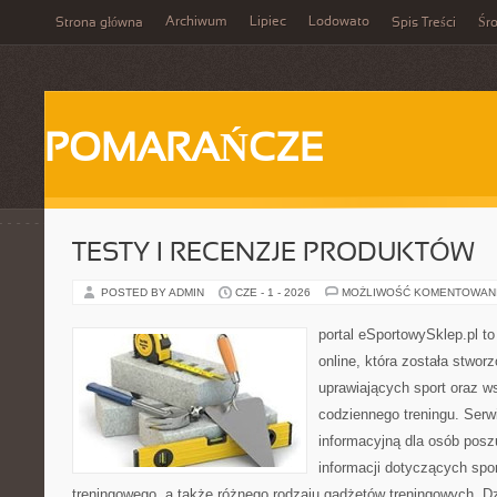
Archiwum
Lipiec
Lodowato
Strona główna
Spis Treści
Śr
POMARAŃCZE
TESTY I RECENZJE PRODUKTÓW
POSTED BY ADMIN
CZE - 1 - 2026
MOŻLIWOŚĆ KOMENTOWAN
portal eSportowySklep.pl t
online, która została stwo
uprawiających sport oraz w
codziennego treningu. Serw
informacyjną dla osób pos
informacji dotyczących spo
treningowego, a także różnego rodzaju gadżetów treningowych. Dzi