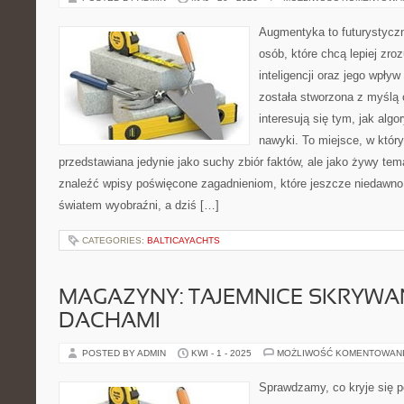
Augmentyka to futurystyczn
osób, które chcą lepiej zro
inteligencji oraz jego wpły
została stworzona z myślą 
interesują się tym, jak alg
nawyki. To miejsce, w który
przedstawiana jedynie jako suchy zbiór faktów, ale jako żywy tem
znaleźć wpisy poświęcone zagadnieniom, które jeszcze niedawno 
światem wyobraźni, a dziś […]
CATEGORIES:
BALTICAYACHTS
MAGAZYNY: TAJEMNICE SKRYWA
DACHAMI
POSTED BY ADMIN
KWI - 1 - 2025
MOŻLIWOŚĆ KOMENTOWAN
Sprawdzamy, co kryje się