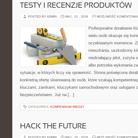
TESTY I RECENZJE PRODUKTÓW
POSTED BY ADMIN
MAJ - 21 - 2026
MOŻLIWOŚĆ KOMENTOWA
Profesjonalne dorabianie kl
wielu osób okazuje się kon
oczekiwanym momencie. Zg
mieszkania, uszkodzony k
niedziałający pilot, zużyt
albo potrzeba wykonania z
sytuacje, w których liczy się sprawność. Strona poświęcona dorab
konkretną ofertę skierowaną do osób, które szukają kompetentne
kluczami, zamkami, kluczykami samochodowymi oraz usługami 
bezpieczeństwem. Już na […]
CATEGORIES:
KOMPENDIUM WIEDZY
HACK THE FUTURE
POSTED BY ADMIN
MAJ - 20 - 2026
MOŻLIWOŚĆ KOMENTOWA