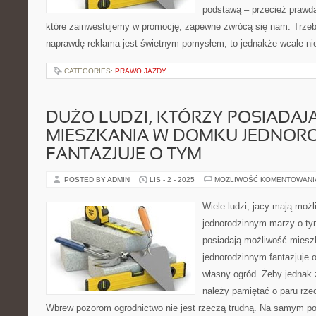
podstawą – przecież prawda 
które zainwestujemy w promocję, zapewne zwrócą się nam. Trze
naprawdę reklama jest świetnym pomysłem, to jednakże wcale nie
CATEGORIES:
PRAWO JAZDY
DUŻO LUDZI, KTÓRZY POSIADA
MIESZKANIA W DOMKU JEDNOR
FANTAZJUJE O TYM
POSTED BY ADMIN
LIS - 2 - 2025
MOŻLIWOŚĆ KOMENTOWAN
Wiele ludzi, jacy mają mo
jednorodzinnym marzy o tym
posiadają możliwość mies
jednorodzinnym fantazjuje 
własny ogród. Żeby jednak 
należy pamiętać o paru rze
Wbrew pozorom ogrodnictwo nie jest rzeczą trudną. Na samym po