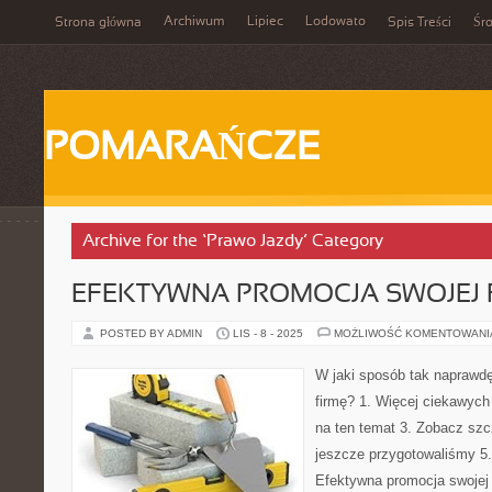
Archiwum
Lipiec
Lodowato
Strona główna
Spis Treści
Śr
POMARAŃCZE
Archive for the ‘Prawo Jazdy’ Category
EFEKTYWNA PROMOCJA SWOJEJ 
POSTED BY ADMIN
LIS - 8 - 2025
MOŻLIWOŚĆ KOMENTOWAN
W jaki sposób tak naprawd
firmę? 1. Więcej ciekawych t
na ten temat 3. Zobacz szc
jeszcze przygotowaliśmy 5.
Efektywna promocja swojej 