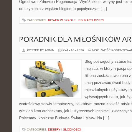
Ogrodowe i Zdrowie i Regeneracja. Wyróżnikiem witryny jest rozl
do czynienia z wąskim blogiem o pojedynczym […]
CATEGORIES:
ROWER W SZKOLE I EDUKACJI DZIECI
PORADNIK DLA MIŁOŚNIKÓW AR
POSTED BY ADMIN
KWI - 16 - 2026
MOŻLIWOŚĆ KOMENTOWA
Blog poświęcony sztuce ksz
miejsce, w którym pasja sp
Strona została stworzona z
chcą poznawać świat budyn
mieszkalnych i użytkowych,
wpływających na to, jak ży
wartościowy serwis tematyczny, na którym można znaleźć artyku
wielkich ikon architektury, jak i użytecznych inspiracji związany
Polecamy Ikoniczne Budowle Świata i Mtww. Na […]
CATEGORIES:
DESERY I SŁODKOŚCI