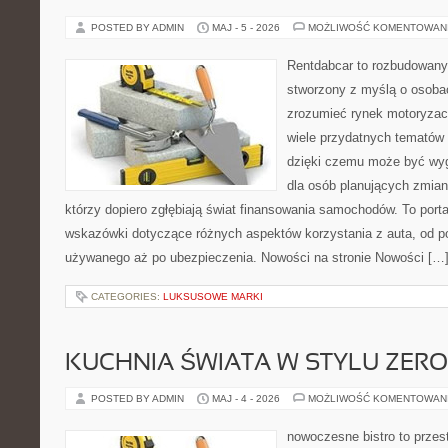
POSTED BY ADMIN
MAJ - 5 - 2026
MOŻLIWOŚĆ KOMENTOWAN
Rentdabcar to rozbudowany 
stworzony z myślą o osobac
zrozumieć rynek motoryzacy
wiele przydatnych tematów
dzięki czemu może być w
dla osób planujących zmian
którzy dopiero zgłębiają świat finansowania samochodów. To port
wskazówki dotyczące różnych aspektów korzystania z auta, od 
używanego aż po ubezpieczenia. Nowości na stronie Nowości […
CATEGORIES:
LUKSUSOWE MARKI
KUCHNIA ŚWIATA W STYLU ZER
POSTED BY ADMIN
MAJ - 4 - 2026
MOŻLIWOŚĆ KOMENTOWAN
nowoczesne bistro to przest