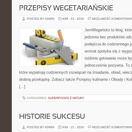
PRZEPISY WEGETARIAŃSKIE
POSTED BY ADMIN
KWI - 23 - 2026
MOŻLIWOŚĆ KOMENTOWA
JemWegańsko to blog, które 
jedzenia bez produktów od
podejścia do codziennego je
aromat spotyka się z wygod
roślinne gotowanie może by
jednocześnie pożywna. To źr
które wypatrują codziennych rozwiązań na śniadanie, obiad, wiecz
drobną przekąskę. Zobacz także Przepisy kulinarne i Obiady i Kol
[…]
CATEGORIES:
SUPERFOODS Z NATURY
HISTORIE SUKCESU
POSTED BY ADMIN
KWI - 21 - 2026
MOŻLIWOŚĆ KOMENTOWA