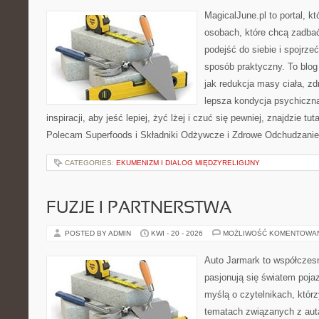
MagicalJune.pl to portal, k
osobach, które chcą zadba
podejść do siebie i spojrze
sposób praktyczny. To blo
jak redukcja masy ciała, zd
lepsza kondycja psychiczn
inspiracji, aby jeść lepiej, żyć lżej i czuć się pewniej, znajdzie tut
Polecam Superfoods i Składniki Odżywcze i Zdrowe Odchudzanie
CATEGORIES:
EKUMENIZM I DIALOG MIĘDZYRELIGIJNY
FUZJE I PARTNERSTWA
POSTED BY ADMIN
KWI - 20 - 2026
MOŻLIWOŚĆ KOMENTOWA
Auto Jarmark to współczesn
pasjonują się światem poja
myślą o czytelnikach, któr
tematach związanych z aut