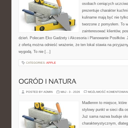
osobach ceniących uczciwą 
prezentuje charakter kuchn
kulinarne mają być nie tylk
tworzone z pomysłem. To w
zainteresować klientów, po
dzień. Polecam Eko Gadżety i Akcesoria i Planowanie Posiłków. 
z ofertą można odnieść wrażenie, że ten lokal stawia na przyjazn
wygodą. To nie […]
CATEGORIES:
APPLE
OGRÓD I NATURA
POSTED BY ADMIN
MAJ - 3 - 2026
MOŻLIWOŚĆ KOMENTOWAN
Madlennn to miejsce, które
stylowy punkt w sieci dla 
Już sama nazwa buduje sko
charakterystycznym, dlate