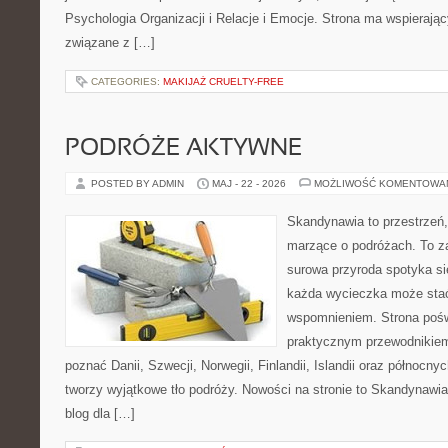
Psychologia Organizacji i Relacje i Emocje. Strona ma wspierając
związane z […]
CATEGORIES:
MAKIJAŻ CRUELTY-FREE
PODRÓŻE AKTYWNE
POSTED BY ADMIN
MAJ - 22 - 2026
MOŻLIWOŚĆ KOMENTOWA
Skandynawia to przestrzeń, 
marzące o podróżach. To z
surowa przyroda spotyka s
każda wycieczka może sta
wspomnieniem. Strona pośw
praktycznym przewodnikiem 
poznać Danii, Szwecji, Norwegii, Finlandii, Islandii oraz północny
tworzy wyjątkowe tło podróży. Nowości na stronie to Skandynawia 
blog dla […]