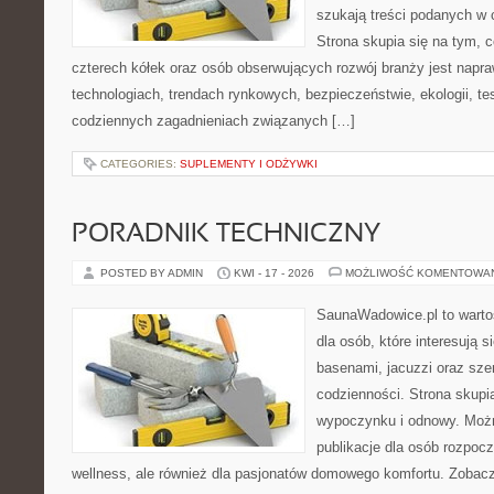
szukają treści podanych w 
Strona skupia się na tym, 
czterech kółek oraz osób obserwujących rozwój branży jest nap
technologiach, trendach rynkowych, bezpieczeństwie, ekologii, t
codziennych zagadnieniach związanych […]
CATEGORIES:
SUPLEMENTY I ODŻYWKI
PORADNIK TECHNICZNY
POSTED BY ADMIN
KWI - 17 - 2026
MOŻLIWOŚĆ KOMENTOWA
SaunaWadowice.pl to warto
dla osób, które interesują s
basenami, jacuzzi oraz sz
codzienności. Strona skup
wypoczynku i odnowy. Można
publikacje dla osób rozpoc
wellness, ale również dla pasjonatów domowego komfortu. Zoba