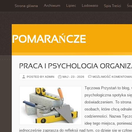
Archiwum
Lipiec
Lodowato
Strona główna
Spis Treści
Śr
POMARAŃCZE
PRACA I PSYCHOLOGIA ORGANIZ
POSTED BY ADMIN
MAJ - 23 - 2026
MOŻLIWOŚĆ KOMENTOWA
Tęczowa Przystań to blog,
psychologiczna spotyka si
doświadczeniem. To strona
osobach, które chcą odnale
codzienności. Nazwa Tęczo
ideę tego miejsca, poniewa
jednocześnie zaprasza do refleksji nad tym, co dzieje się w czło