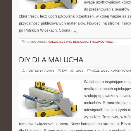
uwagę użytkowników, którzy
do prezentowania tematów. 
zbiór treści, lecz uporządkowana przestrzeń, w której ważne są z
przydatność publikowanych materiałów. Nowości na stronie: Tradyc
po Polskich Wioskach. Strona […]
CATEGORIES:
RODZICIELSTWO BLISKOŚCI I ROZWÓJ WIĘZI
DIY DLA MALUCHA
POSTED BY ADMIN
KWI - 30 - 2026
MOŻLIWOŚĆ KOMENTOWA
Wallaboo to inspirujące mie
myślą o osobach opiekujący
szukają sprawdzonych wsk
maluchów. Strona skupia si
miesiącach i latach życia 
wygodzie. To serwis, w któ
tematów związanych z snem. Nowe kategorie na stronie to: Bezp
dla Maluszka. Strona została przygotowana z myślą o osobach, 