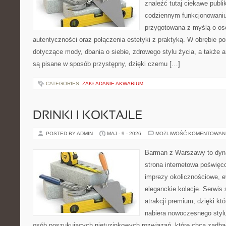
znaleźć tutaj ciekawe publi
codziennym funkcjonowaniu.
przygotowana z myślą o oso
autentyczności oraz połączenia estetyki z praktyką. W obrębie p
dotyczące mody, dbania o siebie, zdrowego stylu życia, a także ar
są pisane w sposób przystępny, dzięki czemu […]
CATEGORIES:
ZAKŁADANIE AKWARIUM
DRINKI I KOKTAJLE
POSTED BY ADMIN
MAJ - 9 - 2026
MOŻLIWOŚĆ KOMENTOWAN
Barman z Warszawy to dyna
strona internetowa poświęco
imprezy okolicznościowe, e
eleganckie kolacje. Serwis 
atrakcji premium, dzięki k
nabiera nowoczesnego stylu
osób poszukujących nietuzinkowych rozwiązań, które chcą zadb