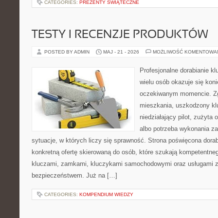
CATEGORIES:
PREZENTY ŚWIĄTECZNE
TESTY I RECENZJE PRODUKTÓW
POSTED BY ADMIN
MAJ - 21 - 2026
MOŻLIWOŚĆ KOMENTOWA
Profesjonalne dorabianie kl
wielu osób okazuje się kon
oczekiwanym momencie. Zg
mieszkania, uszkodzony k
niedziałający pilot, zużyt
albo potrzeba wykonania z
sytuacje, w których liczy się sprawność. Strona poświęcona dorab
konkretną ofertę skierowaną do osób, które szukają kompetentne
kluczami, zamkami, kluczykami samochodowymi oraz usługami 
bezpieczeństwem. Już na […]
CATEGORIES:
KOMPENDIUM WIEDZY