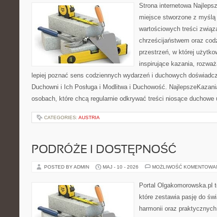
Strona internetowa Najleps
miejsce stworzone z myślą 
wartościowych treści związ
chrześcijaństwem oraz codz
przestrzeń, w której użytk
inspirujące kazania, rozwa
lepiej poznać sens codziennych wydarzeń i duchowych doświadcze
Duchowni i Ich Posługa i Modlitwa i Duchowość. NajlepszeKazani
osobach, które chcą regularnie odkrywać treści niosące duchowe
CATEGORIES:
AUSTRIA
PODRÓŻE I DOSTĘPNOŚĆ
POSTED BY ADMIN
MAJ - 10 - 2026
MOŻLIWOŚĆ KOMENTOWA
Portal Olgakomorowska.pl 
które zestawia pasję do świ
harmonii oraz praktycznych