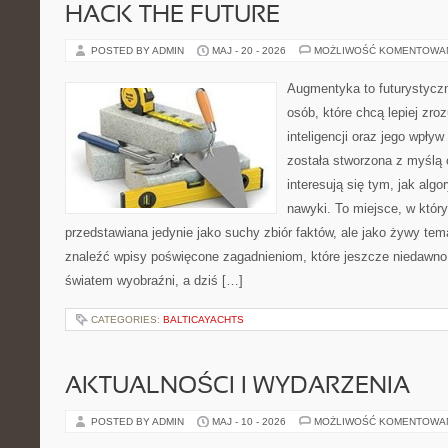
HACK THE FUTURE
POSTED BY ADMIN
MAJ - 20 - 2026
MOŻLIWOŚĆ KOMENTOWA
Augmentyka to futurystyczn
osób, które chcą lepiej zro
inteligencji oraz jego wpły
została stworzona z myślą 
interesują się tym, jak alg
nawyki. To miejsce, w który
przedstawiana jedynie jako suchy zbiór faktów, ale jako żywy tem
znaleźć wpisy poświęcone zagadnieniom, które jeszcze niedawno 
światem wyobraźni, a dziś […]
CATEGORIES:
BALTICAYACHTS
AKTUALNOŚCI I WYDARZENIA
POSTED BY ADMIN
MAJ - 10 - 2026
MOŻLIWOŚĆ KOMENTOWA