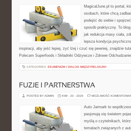
MagicalJune.pl to portal, k
osobach, które chcą zadba
podejść do siebie i spojrze
sposób praktyczny. To blo
jak redukcja masy ciała, zd
lepsza kondycja psychiczn
inspiracji, aby jeść lepiej, żyć lżej i czuć się pewniej, znajdzie tut
Polecam Superfoods i Składniki Odżywcze i Zdrowe Odchudzanie
CATEGORIES:
EKUMENIZM I DIALOG MIĘDZYRELIGIJNY
FUZJE I PARTNERSTWA
POSTED BY ADMIN
KWI - 20 - 2026
MOŻLIWOŚĆ KOMENTOWA
Auto Jarmark to współczesn
pasjonują się światem poja
myślą o czytelnikach, któr
tematach związanych z aut