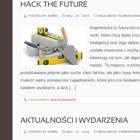
HACK THE FUTURE
POSTED BY ADMIN
MAJ - 20 - 2026
MOŻLIWOŚĆ KOMENTOWA
Augmentyka to futurystyczn
osób, które chcą lepiej zro
inteligencji oraz jego wpły
została stworzona z myślą 
interesują się tym, jak alg
nawyki. To miejsce, w który
przedstawiana jedynie jako suchy zbiór faktów, ale jako żywy tem
znaleźć wpisy poświęcone zagadnieniom, które jeszcze niedawno 
światem wyobraźni, a dziś […]
CATEGORIES:
BALTICAYACHTS
AKTUALNOŚCI I WYDARZENIA
POSTED BY ADMIN
MAJ - 10 - 2026
MOŻLIWOŚĆ KOMENTOWA