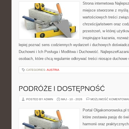
Strona internetowa Najleps
miejsce stworzone z myślą 
wartościowych treści związ
chrześcijaństwem oraz codz
przestrzeń, w której użytk
inspirujące kazania, rozwa
lepiej poznać sens codziennych wydarzeń i duchowych doświadcze
Duchowni i Ich Posługa i Modlitwa i Duchowość. NajlepszeKazani
osobach, które chcą regularnie odkrywać treści niosące duchowe
CATEGORIES:
AUSTRIA
PODRÓŻE I DOSTĘPNOŚĆ
POSTED BY ADMIN
MAJ - 10 - 2026
MOŻLIWOŚĆ KOMENTOWA
Portal Olgakomorowska.pl 
które zestawia pasję do świ
harmonii oraz praktycznych