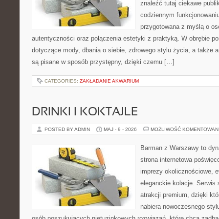
znaleźć tutaj ciekawe publi
codziennym funkcjonowaniu.
przygotowana z myślą o oso
autentyczności oraz połączenia estetyki z praktyką. W obrębie p
dotyczące mody, dbania o siebie, zdrowego stylu życia, a także ar
są pisane w sposób przystępny, dzięki czemu […]
CATEGORIES:
ZAKŁADANIE AKWARIUM
DRINKI I KOKTAJLE
POSTED BY ADMIN
MAJ - 9 - 2026
MOŻLIWOŚĆ KOMENTOWAN
Barman z Warszawy to dyna
strona internetowa poświęco
imprezy okolicznościowe, e
eleganckie kolacje. Serwis 
atrakcji premium, dzięki k
nabiera nowoczesnego stylu
osób poszukujących nietuzinkowych rozwiązań, które chcą zadb