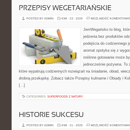
PRZEPISY WEGETARIAŃSKIE
POSTED BY ADMIN
KWI - 23 - 2026
MOŻLIWOŚĆ KOMENTOWA
JemWegańsko to blog, które 
jedzenia bez produktów od
podejścia do codziennego je
aromat spotyka się z wygod
roślinne gotowanie może by
jednocześnie pożywna. To źr
które wypatrują codziennych rozwiązań na śniadanie, obiad, wiecz
drobną przekąskę. Zobacz także Przepisy kulinarne i Obiady i Kol
[…]
CATEGORIES:
SUPERFOODS Z NATURY
HISTORIE SUKCESU
POSTED BY ADMIN
KWI - 21 - 2026
MOŻLIWOŚĆ KOMENTOWA