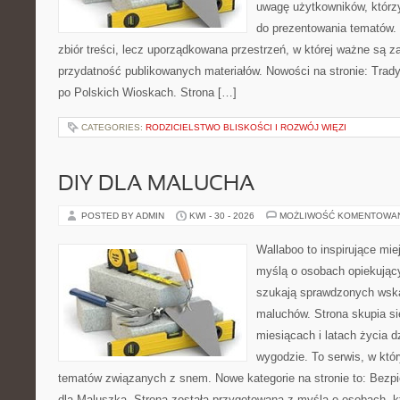
uwagę użytkowników, którzy
do prezentowania tematów. 
zbiór treści, lecz uporządkowana przestrzeń, w której ważne są z
przydatność publikowanych materiałów. Nowości na stronie: Tradyc
po Polskich Wioskach. Strona […]
CATEGORIES:
RODZICIELSTWO BLISKOŚCI I ROZWÓJ WIĘZI
DIY DLA MALUCHA
POSTED BY ADMIN
KWI - 30 - 2026
MOŻLIWOŚĆ KOMENTOWA
Wallaboo to inspirujące mie
myślą o osobach opiekujący
szukają sprawdzonych wsk
maluchów. Strona skupia si
miesiącach i latach życia 
wygodzie. To serwis, w któ
tematów związanych z snem. Nowe kategorie na stronie to: Bezp
dla Maluszka. Strona została przygotowana z myślą o osobach, 