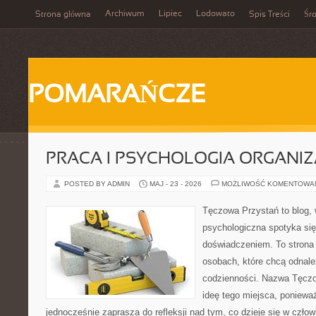
Archiwum
Lipiec
Lodowato
Strona główna
Spis Treści
Śr
POMARAŃCZE
PRACA I PSYCHOLOGIA ORGANIZ
POSTED BY ADMIN
MAJ - 23 - 2026
MOŻLIWOŚĆ KOMENTOWA
Tęczowa Przystań to blog,
psychologiczna spotyka si
doświadczeniem. To strona
osobach, które chcą odnale
codzienności. Nazwa Tęczo
ideę tego miejsca, poniewa
jednocześnie zaprasza do refleksji nad tym, co dzieje się w czło