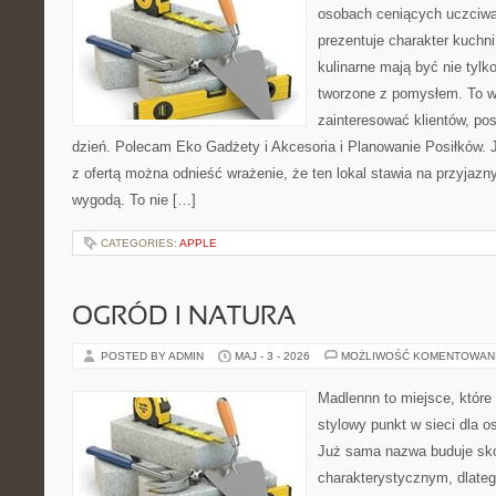
osobach ceniących uczciwą 
prezentuje charakter kuchn
kulinarne mają być nie tylk
tworzone z pomysłem. To w
zainteresować klientów, po
dzień. Polecam Eko Gadżety i Akcesoria i Planowanie Posiłków. 
z ofertą można odnieść wrażenie, że ten lokal stawia na przyjazn
wygodą. To nie […]
CATEGORIES:
APPLE
OGRÓD I NATURA
POSTED BY ADMIN
MAJ - 3 - 2026
MOŻLIWOŚĆ KOMENTOWAN
Madlennn to miejsce, które
stylowy punkt w sieci dla 
Już sama nazwa buduje sko
charakterystycznym, dlate