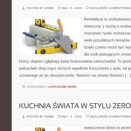
POSTED BY ADMIN
MAJ - 5 - 2026
MOŻLIWOŚĆ KOMENTOWAN
Rentdabcar to rozbudowany 
stworzony z myślą o osobac
zrozumieć rynek motoryzacy
wiele przydatnych tematów
dzięki czemu może być w
dla osób planujących zmian
którzy dopiero zgłębiają świat finansowania samochodów. To port
wskazówki dotyczące różnych aspektów korzystania z auta, od 
używanego aż po ubezpieczenia. Nowości na stronie Nowości […
CATEGORIES:
LUKSUSOWE MARKI
KUCHNIA ŚWIATA W STYLU ZER
POSTED BY ADMIN
MAJ - 4 - 2026
MOŻLIWOŚĆ KOMENTOWAN
nowoczesne bistro to przest