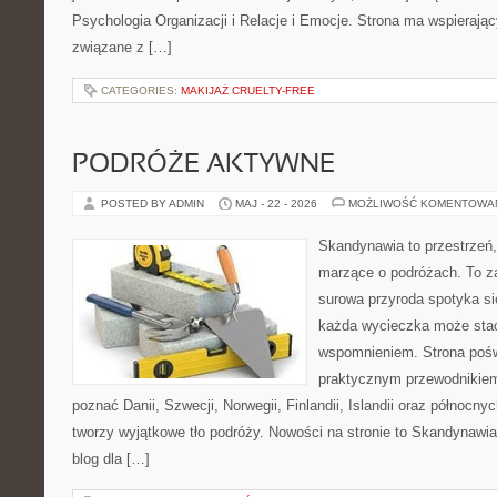
Psychologia Organizacji i Relacje i Emocje. Strona ma wspierając
związane z […]
CATEGORIES:
MAKIJAŻ CRUELTY-FREE
PODRÓŻE AKTYWNE
POSTED BY ADMIN
MAJ - 22 - 2026
MOŻLIWOŚĆ KOMENTOWA
Skandynawia to przestrzeń, 
marzące o podróżach. To z
surowa przyroda spotyka s
każda wycieczka może sta
wspomnieniem. Strona pośw
praktycznym przewodnikiem 
poznać Danii, Szwecji, Norwegii, Finlandii, Islandii oraz północny
tworzy wyjątkowe tło podróży. Nowości na stronie to Skandynawia 
blog dla […]