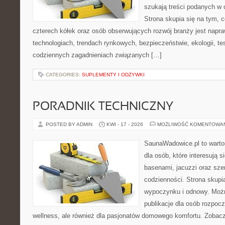
szukają treści podanych w 
Strona skupia się na tym, 
czterech kółek oraz osób obserwujących rozwój branży jest nap
technologiach, trendach rynkowych, bezpieczeństwie, ekologii, t
codziennych zagadnieniach związanych […]
CATEGORIES:
SUPLEMENTY I ODŻYWKI
PORADNIK TECHNICZNY
POSTED BY ADMIN
KWI - 17 - 2026
MOŻLIWOŚĆ KOMENTOWA
SaunaWadowice.pl to warto
dla osób, które interesują s
basenami, jacuzzi oraz sz
codzienności. Strona skup
wypoczynku i odnowy. Można
publikacje dla osób rozpoc
wellness, ale również dla pasjonatów domowego komfortu. Zoba