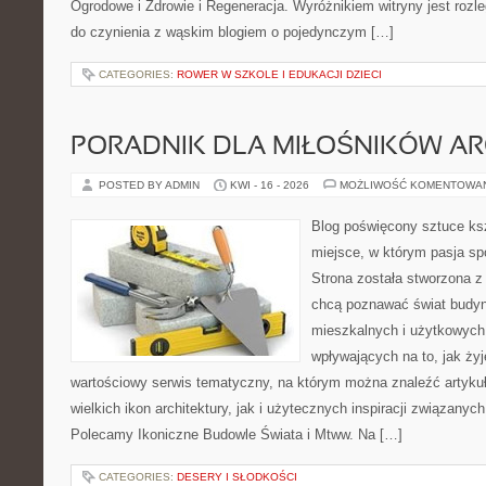
Ogrodowe i Zdrowie i Regeneracja. Wyróżnikiem witryny jest rozl
do czynienia z wąskim blogiem o pojedynczym […]
CATEGORIES:
ROWER W SZKOLE I EDUKACJI DZIECI
PORADNIK DLA MIŁOŚNIKÓW AR
POSTED BY ADMIN
KWI - 16 - 2026
MOŻLIWOŚĆ KOMENTOWA
Blog poświęcony sztuce ksz
miejsce, w którym pasja sp
Strona została stworzona z
chcą poznawać świat budyn
mieszkalnych i użytkowych,
wpływających na to, jak ży
wartościowy serwis tematyczny, na którym można znaleźć artyku
wielkich ikon architektury, jak i użytecznych inspiracji związany
Polecamy Ikoniczne Budowle Świata i Mtww. Na […]
CATEGORIES:
DESERY I SŁODKOŚCI