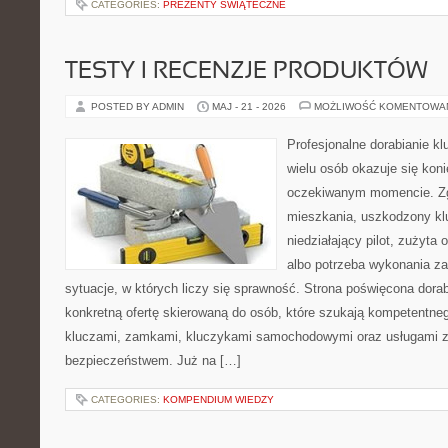
CATEGORIES:
PREZENTY ŚWIĄTECZNE
TESTY I RECENZJE PRODUKTÓW
POSTED BY ADMIN
MAJ - 21 - 2026
MOŻLIWOŚĆ KOMENTOWA
Profesjonalne dorabianie kl
wielu osób okazuje się kon
oczekiwanym momencie. Zg
mieszkania, uszkodzony k
niedziałający pilot, zużyt
albo potrzeba wykonania z
sytuacje, w których liczy się sprawność. Strona poświęcona dorab
konkretną ofertę skierowaną do osób, które szukają kompetentne
kluczami, zamkami, kluczykami samochodowymi oraz usługami 
bezpieczeństwem. Już na […]
CATEGORIES:
KOMPENDIUM WIEDZY