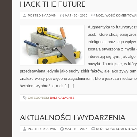
HACK THE FUTURE
POSTED BY ADMIN
MAJ - 20 - 2026
MOŻLIWOŚĆ KOMENTOWA
Augmentyka to futurystyczn
osób, które chcą lepiej zro
inteligencji oraz jego wpły
została stworzona z myślą 
interesują się tym, jak alg
nawyki. To miejsce, w który
przedstawiana jedynie jako suchy zbiór faktów, ale jako żywy tem
znaleźć wpisy poświęcone zagadnieniom, które jeszcze niedawno 
światem wyobraźni, a dziś […]
CATEGORIES:
BALTICAYACHTS
AKTUALNOŚCI I WYDARZENIA
POSTED BY ADMIN
MAJ - 10 - 2026
MOŻLIWOŚĆ KOMENTOWA