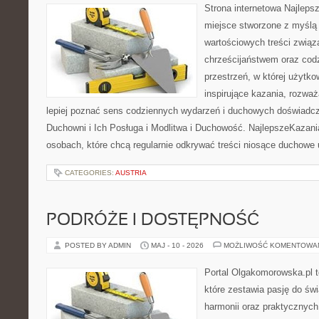
Strona internetowa Najleps
miejsce stworzone z myślą 
wartościowych treści związ
chrześcijaństwem oraz codz
przestrzeń, w której użytk
inspirujące kazania, rozwa
lepiej poznać sens codziennych wydarzeń i duchowych doświadcze
Duchowni i Ich Posługa i Modlitwa i Duchowość. NajlepszeKazani
osobach, które chcą regularnie odkrywać treści niosące duchowe
CATEGORIES:
AUSTRIA
PODRÓŻE I DOSTĘPNOŚĆ
POSTED BY ADMIN
MAJ - 10 - 2026
MOŻLIWOŚĆ KOMENTOWA
Portal Olgakomorowska.pl 
które zestawia pasję do świ
harmonii oraz praktycznych