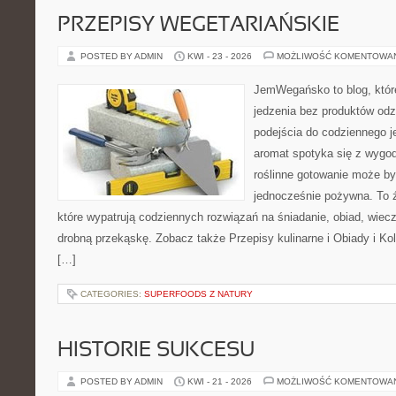
PRZEPISY WEGETARIAŃSKIE
POSTED BY ADMIN
KWI - 23 - 2026
MOŻLIWOŚĆ KOMENTOWA
JemWegańsko to blog, które 
jedzenia bez produktów od
podejścia do codziennego je
aromat spotyka się z wygod
roślinne gotowanie może by
jednocześnie pożywna. To źr
które wypatrują codziennych rozwiązań na śniadanie, obiad, wiecz
drobną przekąskę. Zobacz także Przepisy kulinarne i Obiady i Kol
[…]
CATEGORIES:
SUPERFOODS Z NATURY
HISTORIE SUKCESU
POSTED BY ADMIN
KWI - 21 - 2026
MOŻLIWOŚĆ KOMENTOWA