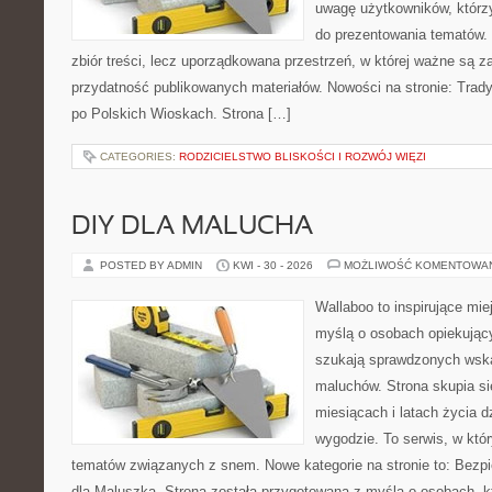
uwagę użytkowników, którzy
do prezentowania tematów. 
zbiór treści, lecz uporządkowana przestrzeń, w której ważne są z
przydatność publikowanych materiałów. Nowości na stronie: Tradyc
po Polskich Wioskach. Strona […]
CATEGORIES:
RODZICIELSTWO BLISKOŚCI I ROZWÓJ WIĘZI
DIY DLA MALUCHA
POSTED BY ADMIN
KWI - 30 - 2026
MOŻLIWOŚĆ KOMENTOWA
Wallaboo to inspirujące mie
myślą o osobach opiekujący
szukają sprawdzonych wsk
maluchów. Strona skupia si
miesiącach i latach życia 
wygodzie. To serwis, w któ
tematów związanych z snem. Nowe kategorie na stronie to: Bezp
dla Maluszka. Strona została przygotowana z myślą o osobach, 