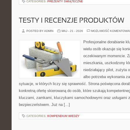
CATEGORIES:
PREZENTY ŚWIĄTECZNE
TESTY I RECENZJE PRODUKTÓW
POSTED BY ADMIN
MAJ - 21 - 2026
MOŻLIWOŚĆ KOMENTOWA
Profesjonalne dorabianie kl
wielu osób okazuje się kon
oczekiwanym momencie. Zg
mieszkania, uszkodzony k
niedziałający pilot, zużyt
albo potrzeba wykonania z
sytuacje, w których liczy się sprawność. Strona poświęcona dorab
konkretną ofertę skierowaną do osób, które szukają kompetentne
kluczami, zamkami, kluczykami samochodowymi oraz usługami 
bezpieczeństwem. Już na […]
CATEGORIES:
KOMPENDIUM WIEDZY