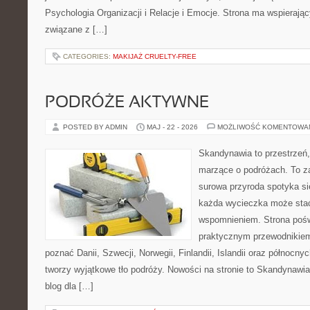
Psychologia Organizacji i Relacje i Emocje. Strona ma wspierając
związane z […]
CATEGORIES:
MAKIJAŻ CRUELTY-FREE
PODRÓŻE AKTYWNE
POSTED BY ADMIN
MAJ - 22 - 2026
MOŻLIWOŚĆ KOMENTOWA
Skandynawia to przestrzeń, 
marzące o podróżach. To z
surowa przyroda spotyka s
każda wycieczka może sta
wspomnieniem. Strona pośw
praktycznym przewodnikiem 
poznać Danii, Szwecji, Norwegii, Finlandii, Islandii oraz północny
tworzy wyjątkowe tło podróży. Nowości na stronie to Skandynawia 
blog dla […]