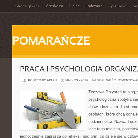
Archiwum
Lipiec
Lodowato
Strona główna
Spis Treści
Śr
POMARAŃCZE
PRACA I PSYCHOLOGIA ORGANIZ
POSTED BY ADMIN
MAJ - 23 - 2026
MOŻLIWOŚĆ KOMENTOWA
Tęczowa Przystań to blog,
psychologiczna spotyka si
doświadczeniem. To strona
osobach, które chcą odnale
codzienności. Nazwa Tęczo
ideę tego miejsca, poniewa
jednocześnie zaprasza do refleksji nad tym, co dzieje się w czło