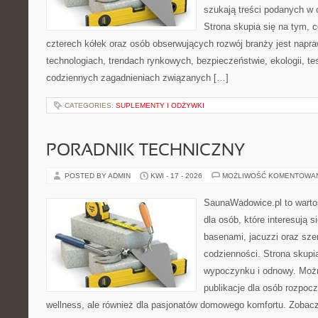
szukają treści podanych w 
Strona skupia się na tym, 
czterech kółek oraz osób obserwujących rozwój branży jest nap
technologiach, trendach rynkowych, bezpieczeństwie, ekologii, t
codziennych zagadnieniach związanych […]
CATEGORIES:
SUPLEMENTY I ODŻYWKI
PORADNIK TECHNICZNY
POSTED BY ADMIN
KWI - 17 - 2026
MOŻLIWOŚĆ KOMENTOWA
SaunaWadowice.pl to warto
dla osób, które interesują s
basenami, jacuzzi oraz sz
codzienności. Strona skup
wypoczynku i odnowy. Można
publikacje dla osób rozpoc
wellness, ale również dla pasjonatów domowego komfortu. Zoba