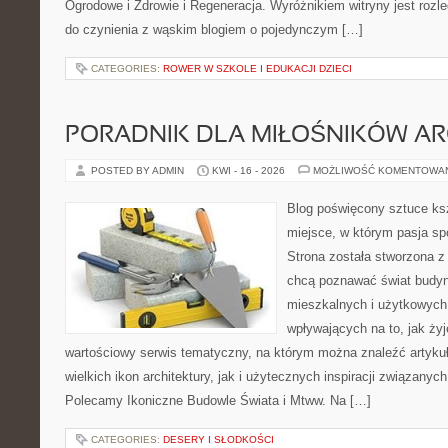
Ogrodowe i Zdrowie i Regeneracja. Wyróżnikiem witryny jest rozl
do czynienia z wąskim blogiem o pojedynczym […]
CATEGORIES:
ROWER W SZKOLE I EDUKACJI DZIECI
PORADNIK DLA MIŁOŚNIKÓW AR
POSTED BY ADMIN
KWI - 16 - 2026
MOŻLIWOŚĆ KOMENTOWA
Blog poświęcony sztuce ksz
miejsce, w którym pasja sp
Strona została stworzona z
chcą poznawać świat budyn
mieszkalnych i użytkowych,
wpływających na to, jak ży
wartościowy serwis tematyczny, na którym można znaleźć artyku
wielkich ikon architektury, jak i użytecznych inspiracji związany
Polecamy Ikoniczne Budowle Świata i Mtww. Na […]
CATEGORIES:
DESERY I SŁODKOŚCI