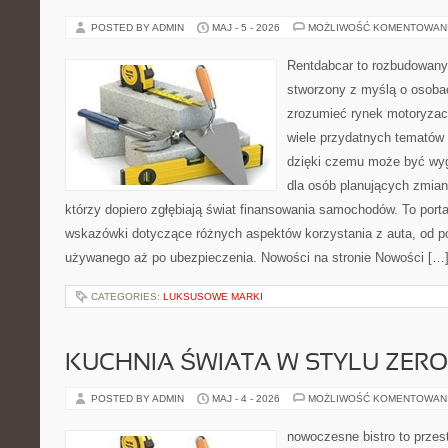
POSTED BY ADMIN
MAJ - 5 - 2026
MOŻLIWOŚĆ KOMENTOWAN
Rentdabcar to rozbudowany 
stworzony z myślą o osobac
zrozumieć rynek motoryzacy
wiele przydatnych tematów
dzięki czemu może być w
dla osób planujących zmian
którzy dopiero zgłębiają świat finansowania samochodów. To port
wskazówki dotyczące różnych aspektów korzystania z auta, od 
używanego aż po ubezpieczenia. Nowości na stronie Nowości […
CATEGORIES:
LUKSUSOWE MARKI
KUCHNIA ŚWIATA W STYLU ZER
POSTED BY ADMIN
MAJ - 4 - 2026
MOŻLIWOŚĆ KOMENTOWAN
nowoczesne bistro to przest