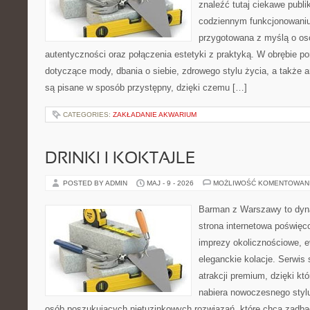
znaleźć tutaj ciekawe publi
codziennym funkcjonowaniu.
przygotowana z myślą o oso
autentyczności oraz połączenia estetyki z praktyką. W obrębie p
dotyczące mody, dbania o siebie, zdrowego stylu życia, a także ar
są pisane w sposób przystępny, dzięki czemu […]
CATEGORIES:
ZAKŁADANIE AKWARIUM
DRINKI I KOKTAJLE
POSTED BY ADMIN
MAJ - 9 - 2026
MOŻLIWOŚĆ KOMENTOWAN
Barman z Warszawy to dyna
strona internetowa poświęco
imprezy okolicznościowe, e
eleganckie kolacje. Serwis 
atrakcji premium, dzięki k
nabiera nowoczesnego stylu
osób poszukujących nietuzinkowych rozwiązań, które chcą zadb