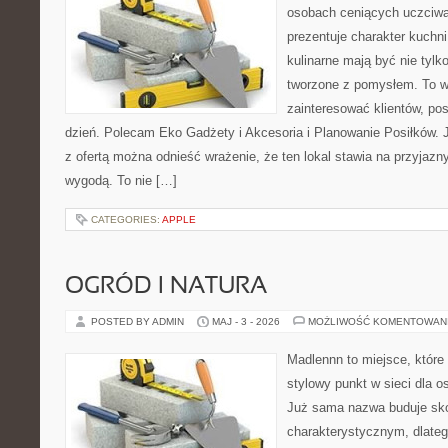
osobach ceniących uczciwą 
prezentuje charakter kuchn
kulinarne mają być nie tylk
tworzone z pomysłem. To w
zainteresować klientów, po
dzień. Polecam Eko Gadżety i Akcesoria i Planowanie Posiłków. 
z ofertą można odnieść wrażenie, że ten lokal stawia na przyjazn
wygodą. To nie […]
CATEGORIES:
APPLE
OGRÓD I NATURA
POSTED BY ADMIN
MAJ - 3 - 2026
MOŻLIWOŚĆ KOMENTOWAN
Madlennn to miejsce, które
stylowy punkt w sieci dla 
Już sama nazwa buduje sko
charakterystycznym, dlate