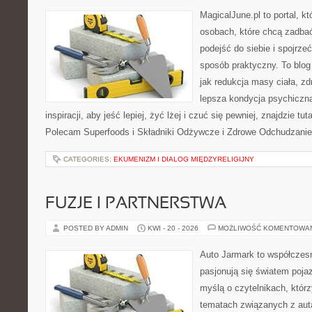
MagicalJune.pl to portal, k
osobach, które chcą zadba
podejść do siebie i spojrze
sposób praktyczny. To blo
jak redukcja masy ciała, zd
lepsza kondycja psychiczn
inspiracji, aby jeść lepiej, żyć lżej i czuć się pewniej, znajdzie tut
Polecam Superfoods i Składniki Odżywcze i Zdrowe Odchudzanie
CATEGORIES:
EKUMENIZM I DIALOG MIĘDZYRELIGIJNY
FUZJE I PARTNERSTWA
POSTED BY ADMIN
KWI - 20 - 2026
MOŻLIWOŚĆ KOMENTOWA
Auto Jarmark to współczesn
pasjonują się światem poja
myślą o czytelnikach, któr
tematach związanych z aut