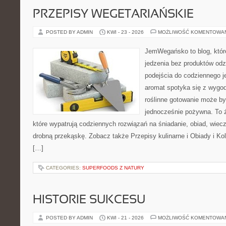
PRZEPISY WEGETARIAŃSKIE
POSTED BY ADMIN
KWI - 23 - 2026
MOŻLIWOŚĆ KOMENTOWA
JemWegańsko to blog, które 
jedzenia bez produktów od
podejścia do codziennego je
aromat spotyka się z wygod
roślinne gotowanie może by
jednocześnie pożywna. To źr
które wypatrują codziennych rozwiązań na śniadanie, obiad, wiecz
drobną przekąskę. Zobacz także Przepisy kulinarne i Obiady i Kol
[…]
CATEGORIES:
SUPERFOODS Z NATURY
HISTORIE SUKCESU
POSTED BY ADMIN
KWI - 21 - 2026
MOŻLIWOŚĆ KOMENTOWA