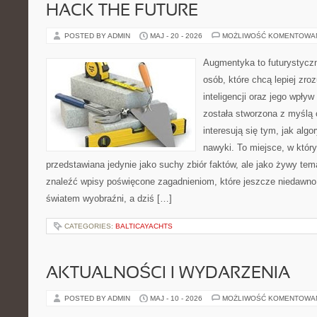
HACK THE FUTURE
POSTED BY ADMIN
MAJ - 20 - 2026
MOŻLIWOŚĆ KOMENTOWA
Augmentyka to futurystyczn
osób, które chcą lepiej zro
inteligencji oraz jego wpły
została stworzona z myślą 
interesują się tym, jak alg
nawyki. To miejsce, w który
przedstawiana jedynie jako suchy zbiór faktów, ale jako żywy tem
znaleźć wpisy poświęcone zagadnieniom, które jeszcze niedawno 
światem wyobraźni, a dziś […]
CATEGORIES:
BALTICAYACHTS
AKTUALNOŚCI I WYDARZENIA
POSTED BY ADMIN
MAJ - 10 - 2026
MOŻLIWOŚĆ KOMENTOWA