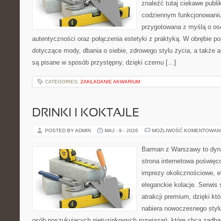
znaleźć tutaj ciekawe publi
codziennym funkcjonowaniu.
przygotowana z myślą o oso
autentyczności oraz połączenia estetyki z praktyką. W obrębie p
dotyczące mody, dbania o siebie, zdrowego stylu życia, a także ar
są pisane w sposób przystępny, dzięki czemu […]
CATEGORIES:
ZAKŁADANIE AKWARIUM
DRINKI I KOKTAJLE
POSTED BY ADMIN
MAJ - 9 - 2026
MOŻLIWOŚĆ KOMENTOWAN
Barman z Warszawy to dyna
strona internetowa poświęco
imprezy okolicznościowe, e
eleganckie kolacje. Serwis 
atrakcji premium, dzięki k
nabiera nowoczesnego stylu
osób poszukujących nietuzinkowych rozwiązań, które chcą zadb