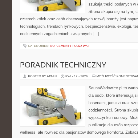
szukają treści podanych w 
Strona skupia się na tym, 
czterech kółek oraz osób obserwujących rozwój branży jest nap
technologiach, trendach rynkowych, bezpieczeństwie, ekologii, t
codziennych zagadnieniach związanych […]
CATEGORIES:
SUPLEMENTY I ODŻYWKI
PORADNIK TECHNICZNY
POSTED BY ADMIN
KWI - 17 - 2026
MOŻLIWOŚĆ KOMENTOWA
SaunaWadowice.pl to warto
dla osób, które interesują s
basenami, jacuzzi oraz sz
codzienności. Strona skup
wypoczynku i odnowy. Można
publikacje dla osób rozpoc
wellness, ale również dla pasjonatów domowego komfortu. Zoba