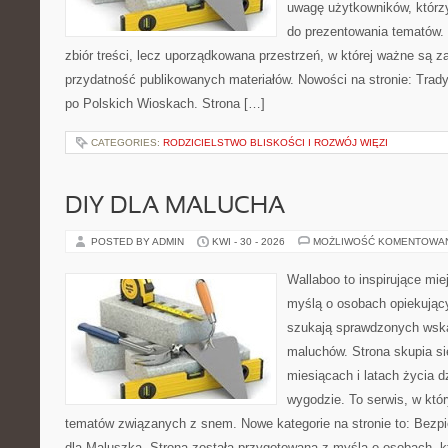
uwagę użytkowników, którzy
do prezentowania tematów. 
zbiór treści, lecz uporządkowana przestrzeń, w której ważne są z
przydatność publikowanych materiałów. Nowości na stronie: Tradyc
po Polskich Wioskach. Strona […]
CATEGORIES:
RODZICIELSTWO BLISKOŚCI I ROZWÓJ WIĘZI
DIY DLA MALUCHA
POSTED BY ADMIN
KWI - 30 - 2026
MOŻLIWOŚĆ KOMENTOWA
Wallaboo to inspirujące mie
myślą o osobach opiekujący
szukają sprawdzonych wsk
maluchów. Strona skupia si
miesiącach i latach życia 
wygodzie. To serwis, w któ
tematów związanych z snem. Nowe kategorie na stronie to: Bezp
dla Maluszka. Strona została przygotowana z myślą o osobach, 