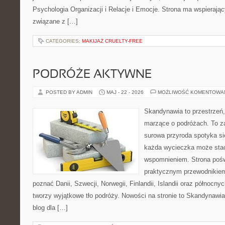
Psychologia Organizacji i Relacje i Emocje. Strona ma wspierając
związane z […]
CATEGORIES:
MAKIJAŻ CRUELTY-FREE
PODRÓŻE AKTYWNE
POSTED BY ADMIN
MAJ - 22 - 2026
MOŻLIWOŚĆ KOMENTOWA
Skandynawia to przestrzeń, 
marzące o podróżach. To z
surowa przyroda spotyka s
każda wycieczka może sta
wspomnieniem. Strona pośw
praktycznym przewodnikiem 
poznać Danii, Szwecji, Norwegii, Finlandii, Islandii oraz północny
tworzy wyjątkowe tło podróży. Nowości na stronie to Skandynawia 
blog dla […]