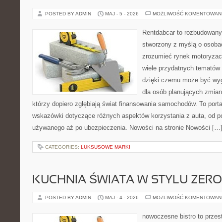
POSTED BY ADMIN
MAJ - 5 - 2026
MOŻLIWOŚĆ KOMENTOWAN
Rentdabcar to rozbudowany 
stworzony z myślą o osobac
zrozumieć rynek motoryzacy
wiele przydatnych tematów
dzięki czemu może być w
dla osób planujących zmian
którzy dopiero zgłębiają świat finansowania samochodów. To port
wskazówki dotyczące różnych aspektów korzystania z auta, od 
używanego aż po ubezpieczenia. Nowości na stronie Nowości […
CATEGORIES:
LUKSUSOWE MARKI
KUCHNIA ŚWIATA W STYLU ZER
POSTED BY ADMIN
MAJ - 4 - 2026
MOŻLIWOŚĆ KOMENTOWAN
nowoczesne bistro to przest