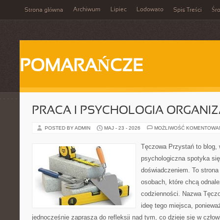
Archiwum
Lipiec
Lodowato
Strona główna
Spis Treści
Śr
POMARAŃCZE
PRACA I PSYCHOLOGIA ORGANIZ
POSTED BY ADMIN
MAJ - 23 - 2026
MOŻLIWOŚĆ KOMENTOWA
Tęczowa Przystań to blog,
psychologiczna spotyka si
doświadczeniem. To strona
osobach, które chcą odnale
codzienności. Nazwa Tęczo
ideę tego miejsca, poniewa
jednocześnie zaprasza do refleksji nad tym, co dzieje się w czło