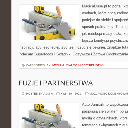
MagicalJune.pl to portal, k
osobach, które chcą zadba
podejść do siebie i spojrze
sposób praktyczny. To blo
jak redukcja masy ciała, zd
lepsza kondycja psychiczn
inspiracji, aby jeść lepiej, żyć lżej i czuć się pewniej, znajdzie tut
Polecam Superfoods i Składniki Odżywcze i Zdrowe Odchudzanie
CATEGORIES:
EKUMENIZM I DIALOG MIĘDZYRELIGIJNY
FUZJE I PARTNERSTWA
POSTED BY ADMIN
KWI - 20 - 2026
MOŻLIWOŚĆ KOMENTOWA
Auto Jarmark to współczesn
pasjonują się światem poja
myślą o czytelnikach, któr
tematach związanych z aut