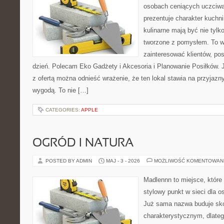
osobach ceniących uczciwą 
prezentuje charakter kuchn
kulinarne mają być nie tylk
tworzone z pomysłem. To w
zainteresować klientów, po
dzień. Polecam Eko Gadżety i Akcesoria i Planowanie Posiłków. 
z ofertą można odnieść wrażenie, że ten lokal stawia na przyjazn
wygodą. To nie […]
CATEGORIES:
APPLE
OGRÓD I NATURA
POSTED BY ADMIN
MAJ - 3 - 2026
MOŻLIWOŚĆ KOMENTOWAN
Madlennn to miejsce, które
stylowy punkt w sieci dla 
Już sama nazwa buduje sko
charakterystycznym, dlate