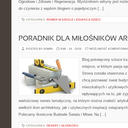
Ogrodowe i Zdrowie i Regeneracja. Wyróżnikiem witryny jest rozl
do czynienia z wąskim blogiem o pojedynczym […]
CATEGORIES:
ROWER W SZKOLE I EDUKACJI DZIECI
PORADNIK DLA MIŁOŚNIKÓW AR
POSTED BY ADMIN
KWI - 16 - 2026
MOŻLIWOŚĆ KOMENTOWA
Blog poświęcony sztuce ksz
miejsce, w którym pasja sp
Strona została stworzona z
chcą poznawać świat budyn
mieszkalnych i użytkowych,
wpływających na to, jak ży
wartościowy serwis tematyczny, na którym można znaleźć artyku
wielkich ikon architektury, jak i użytecznych inspiracji związany
Polecamy Ikoniczne Budowle Świata i Mtww. Na […]
CATEGORIES:
DESERY I SŁODKOŚCI