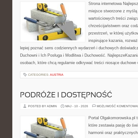
Strona internetowa Najleps
miejsce stworzone z myślą 
wartościowych treści związ
chrześcijaństwem oraz codz
przestrzeń, w której użytk
inspirujące kazania, rozwa
lepiej poznać sens codziennych wydarzeń i duchowych doświadcze
Duchowni i Ich Posługa i Modlitwa i Duchowość. NajlepszeKazani
osobach, które chcą regularnie odkrywać treści niosące duchowe
CATEGORIES:
AUSTRIA
PODRÓŻE I DOSTĘPNOŚĆ
POSTED BY ADMIN
MAJ - 10 - 2026
MOŻLIWOŚĆ KOMENTOWA
Portal Olgakomorowska.pl 
które zestawia pasję do świ
harmonii oraz praktycznych