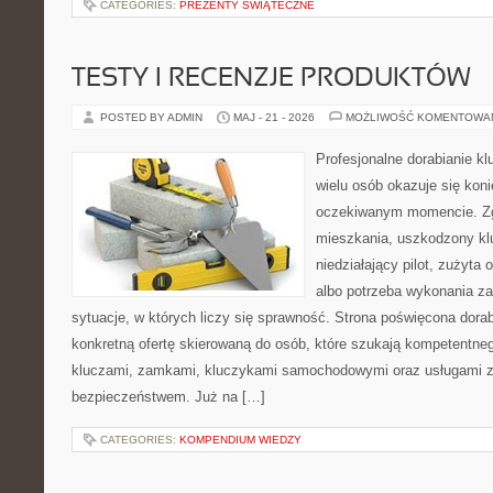
CATEGORIES:
PREZENTY ŚWIĄTECZNE
TESTY I RECENZJE PRODUKTÓW
POSTED BY ADMIN
MAJ - 21 - 2026
MOŻLIWOŚĆ KOMENTOWA
Profesjonalne dorabianie kl
wielu osób okazuje się kon
oczekiwanym momencie. Zg
mieszkania, uszkodzony k
niedziałający pilot, zużyt
albo potrzeba wykonania z
sytuacje, w których liczy się sprawność. Strona poświęcona dorab
konkretną ofertę skierowaną do osób, które szukają kompetentne
kluczami, zamkami, kluczykami samochodowymi oraz usługami 
bezpieczeństwem. Już na […]
CATEGORIES:
KOMPENDIUM WIEDZY