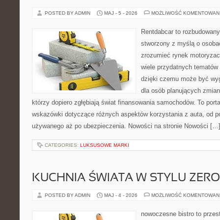
POSTED BY ADMIN
MAJ - 5 - 2026
MOŻLIWOŚĆ KOMENTOWAN
Rentdabcar to rozbudowany 
stworzony z myślą o osobac
zrozumieć rynek motoryzacy
wiele przydatnych tematów
dzięki czemu może być w
dla osób planujących zmian
którzy dopiero zgłębiają świat finansowania samochodów. To port
wskazówki dotyczące różnych aspektów korzystania z auta, od 
używanego aż po ubezpieczenia. Nowości na stronie Nowości […
CATEGORIES:
LUKSUSOWE MARKI
KUCHNIA ŚWIATA W STYLU ZER
POSTED BY ADMIN
MAJ - 4 - 2026
MOŻLIWOŚĆ KOMENTOWAN
nowoczesne bistro to przest