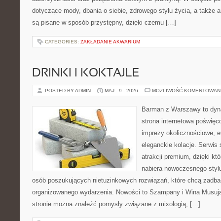
dotyczące mody, dbania o siebie, zdrowego stylu życia, a także ar
są pisane w sposób przystępny, dzięki czemu […]
CATEGORIES:
ZAKŁADANIE AKWARIUM
DRINKI I KOKTAJLE
POSTED BY ADMIN
MAJ - 9 - 2026
MOŻLIWOŚĆ KOMENTOWAN
Barman z Warszawy to dyna
strona internetowa poświęco
imprezy okolicznościowe, e
eleganckie kolacje. Serwis 
atrakcji premium, dzięki k
nabiera nowoczesnego stylu
osób poszukujących nietuzinkowych rozwiązań, które chcą zadb
organizowanego wydarzenia. Nowości to Szampany i Wina Musujące
stronie można znaleźć pomysły związane z mixologią, […]