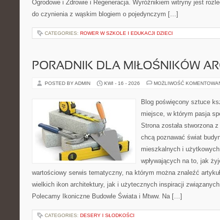
Ogrodowe i Zdrowie i Regeneracja. Wyróżnikiem witryny jest rozl
do czynienia z wąskim blogiem o pojedynczym […]
CATEGORIES:
ROWER W SZKOLE I EDUKACJI DZIECI
PORADNIK DLA MIŁOŚNIKÓW AR
POSTED BY ADMIN
KWI - 16 - 2026
MOŻLIWOŚĆ KOMENTOWA
Blog poświęcony sztuce ksz
miejsce, w którym pasja sp
Strona została stworzona z
chcą poznawać świat budyn
mieszkalnych i użytkowych,
wpływających na to, jak ży
wartościowy serwis tematyczny, na którym można znaleźć artyku
wielkich ikon architektury, jak i użytecznych inspiracji związany
Polecamy Ikoniczne Budowle Świata i Mtww. Na […]
CATEGORIES:
DESERY I SŁODKOŚCI