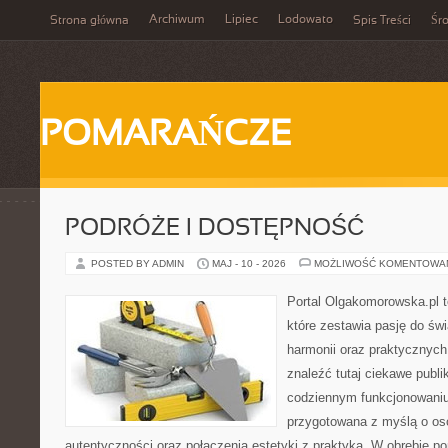
Archiwum
Lipiec
Lodowato
Strona główna
Spis Treści
Śr
POMARAŃCZE
PODRÓŻE I DOSTĘPNOŚĆ
POSTED BY ADMIN
MAJ - 10 - 2026
MOŻLIWOŚĆ KOMENTOWA
Portal Olgakomorowska.pl 
które zestawia pasję do świ
harmonii oraz praktycznych
znaleźć tutaj ciekawe publi
codziennym funkcjonowaniu.
przygotowana z myślą o oso
autentyczności oraz połączenia estetyki z praktyką. W obrębie p