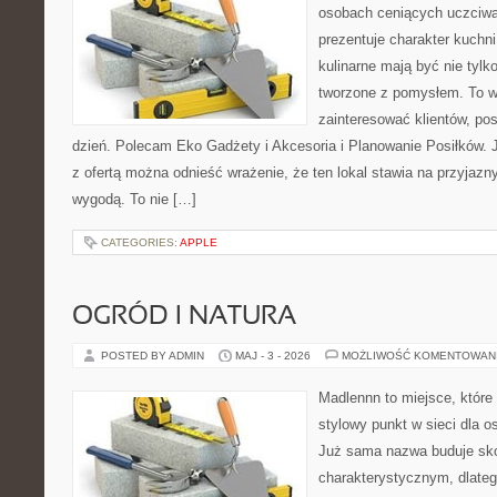
osobach ceniących uczciwą 
prezentuje charakter kuchn
kulinarne mają być nie tylk
tworzone z pomysłem. To w
zainteresować klientów, po
dzień. Polecam Eko Gadżety i Akcesoria i Planowanie Posiłków. 
z ofertą można odnieść wrażenie, że ten lokal stawia na przyjazn
wygodą. To nie […]
CATEGORIES:
APPLE
OGRÓD I NATURA
POSTED BY ADMIN
MAJ - 3 - 2026
MOŻLIWOŚĆ KOMENTOWAN
Madlennn to miejsce, które
stylowy punkt w sieci dla 
Już sama nazwa buduje sko
charakterystycznym, dlate