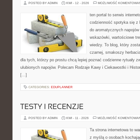
POSTED BY ADMIN
KWI - 12 - 2026
MOŻLIWOŚĆ KOMENTOWA
ten portal to serwis intern
codzienność spotyka się z h
do aromatycznych napojów 
wskazówki, wartościowe tre
wiedzy. To blog, który zost
czarnej, smakoszy herbaci
dla tych, którzy po prostu chcą lepiej poznać codzienne rytuały
ulubionych napojów. Polecam Rodzaje Kawy i Ciekawostki i Histo
[…]
CATEGORIES:
EDUPLANNER
TESTY I RECENZJE
POSTED BY ADMIN
KWI - 11 - 2026
MOŻLIWOŚĆ KOMENTOWA
Ta strona internetowa to w
z myślą o osobach kochają