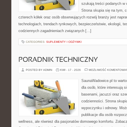
szukają treści podanych w 
Strona skupia się na tym, 
czterech kółek oraz osób obserwujących rozwój branży jest nap
technologiach, trendach rynkowych, bezpieczeństwie, ekologii, t
codziennych zagadnieniach związanych […]
CATEGORIES:
SUPLEMENTY I ODŻYWKI
PORADNIK TECHNICZNY
POSTED BY ADMIN
KWI - 17 - 2026
MOŻLIWOŚĆ KOMENTOWA
SaunaWadowice.pl to warto
dla osób, które interesują s
basenami, jacuzzi oraz sz
codzienności. Strona skup
wypoczynku i odnowy. Można
publikacje dla osób rozpoc
wellness, ale również dla pasjonatów domowego komfortu. Zoba