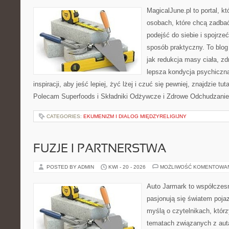
MagicalJune.pl to portal, k
osobach, które chcą zadba
podejść do siebie i spojrze
sposób praktyczny. To blo
jak redukcja masy ciała, zd
lepsza kondycja psychiczn
inspiracji, aby jeść lepiej, żyć lżej i czuć się pewniej, znajdzie tut
Polecam Superfoods i Składniki Odżywcze i Zdrowe Odchudzanie
CATEGORIES:
EKUMENIZM I DIALOG MIĘDZYRELIGIJNY
FUZJE I PARTNERSTWA
POSTED BY ADMIN
KWI - 20 - 2026
MOŻLIWOŚĆ KOMENTOWA
Auto Jarmark to współczesn
pasjonują się światem poja
myślą o czytelnikach, któr
tematach związanych z aut