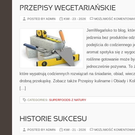
PRZEPISY WEGETARIAŃSKIE
POSTED BY ADMIN
KWI - 23 - 2026
MOŻLIWOŚĆ KOMENTOWA
JemWegańsko to blog, które 
jedzenia bez produktów od
podejścia do codziennego je
aromat spotyka się z wygod
roślinne gotowanie może by
jednocześnie pożywna. To źr
które wypatrują codziennych rozwiązań na śniadanie, obiad, wiecz
drobną przekąskę. Zobacz także Przepisy kulinarne i Obiady i Kol
[…]
CATEGORIES:
SUPERFOODS Z NATURY
HISTORIE SUKCESU
POSTED BY ADMIN
KWI - 21 - 2026
MOŻLIWOŚĆ KOMENTOWA