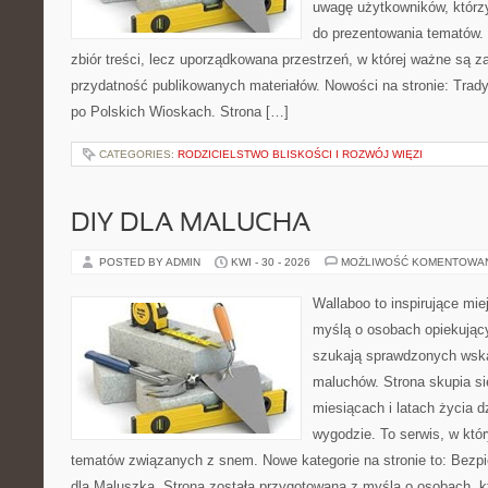
uwagę użytkowników, którzy
do prezentowania tematów. 
zbiór treści, lecz uporządkowana przestrzeń, w której ważne są z
przydatność publikowanych materiałów. Nowości na stronie: Tradyc
po Polskich Wioskach. Strona […]
CATEGORIES:
RODZICIELSTWO BLISKOŚCI I ROZWÓJ WIĘZI
DIY DLA MALUCHA
POSTED BY ADMIN
KWI - 30 - 2026
MOŻLIWOŚĆ KOMENTOWA
Wallaboo to inspirujące mie
myślą o osobach opiekujący
szukają sprawdzonych wsk
maluchów. Strona skupia si
miesiącach i latach życia 
wygodzie. To serwis, w któ
tematów związanych z snem. Nowe kategorie na stronie to: Bezp
dla Maluszka. Strona została przygotowana z myślą o osobach, 