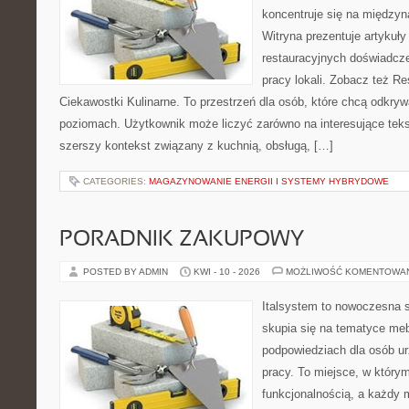
koncentruje się na międzyna
Witryna prezentuje artykuły
restauracyjnych doświadcze
pracy lokali. Zobacz też Re
Ciekawostki Kulinarne. To przestrzeń dla osób, które chcą odkry
poziomach. Użytkownik może liczyć zarówno na interesujące tekst
szerszy kontekst związany z kuchnią, obsługą, […]
CATEGORIES:
MAGAZYNOWANIE ENERGII I SYSTEMY HYBRYDOWE
PORADNIK ZAKUPOWY
POSTED BY ADMIN
KWI - 10 - 2026
MOŻLIWOŚĆ KOMENTOWA
Italsystem to nowoczesna s
skupia się na tematyce me
podpowiedziach dla osób u
pracy. To miejsce, w którym
funkcjonalnością, a każdy 