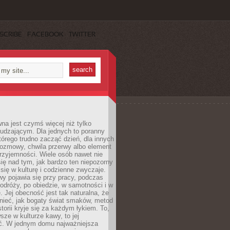
SCRIBE
FACEBOOK
TWITTER
a jest czymś więcej niż tylko
udzającym. Dla jednych to poranny
którego trudno zacząć dzień, dla innych
rozmowy, chwila przerwy albo element
rzyjemności. Wiele osób nawet nie
ię nad tym, jak bardzo ten niepozorny
 się w kulturę i codzienne zwyczaje.
wy pojawia się przy pracy, podczas
odróży, po obiedzie, w samotności i w
. Jej obecność jest tak naturalna, że
nieć, jak bogaty świat smaków, metod
storii kryje się za każdym łykiem. To,
sze w kulturze kawy, to jej
ć. W jednym domu najważniejsza