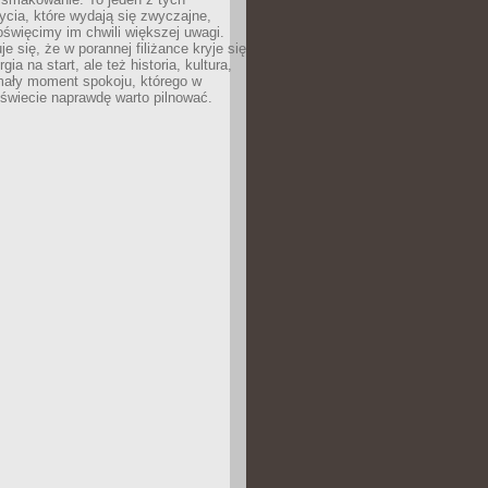
cia, które wydają się zwyczajne,
oświęcimy im chwili większej uwagi.
e się, że w porannej filiżance kryje się
rgia na start, ale też historia, kultura,
mały moment spokoju, którego w
świecie naprawdę warto pilnować.