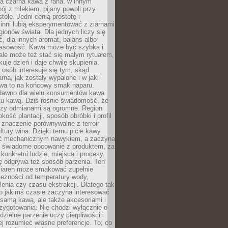
a czarna kawa z rana, w innym
pój z mlekiem, pijany powoli przy
ole. Jedni cenią prostotę i
 inni lubią eksperymentować z ziarnami
gionów świata. Dla jednych liczy się
, dla innych aromat, balans albo
wasowość. Kawa może być szybka i
ale może też stać się małym rytuałem,
kuje dzień i daje chwilę skupienia.
 osób interesuje się tym, skąd
rna, jak zostały wypalone i w jaki
wa to na końcowy smak naparu.
dawno dla wielu konsumentów kawa
tu kawą. Dziś rośnie świadomość, że
dzy odmianami są ogromne. Region
kość plantacji, sposób obróbki i profil
 znaczenie porównywalne z terroir
tury wina. Dzięki temu picie kawy
yć mechanicznym nawykiem, a zaczyna
 świadome obcowanie z produktem, za
 konkretni ludzie, miejsca i procesy.
ę odgrywa też sposób parzenia. Ten
ziaren może smakować zupełnie
leżności od temperatury wody,
lenia czy czasu ekstrakcji. Dlatego tak
o jakimś czasie zaczyna interesować
o samą kawą, ale także akcesoriami i
zygotowania. Nie chodzi wyłącznie o
ielne parzenie uczy cierpliwości i
ej rozumieć własne preferencje. To, co