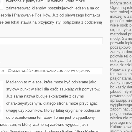
tworzone z pomysłem. To witryna, która może
którym stoją
Ogromną rol
zainteresować klientów, poszukujących jedzenia na co
sam rodzaj 
esoria i Planowanie Posiłków. Już od pierwszego kontaktu
inaczej w za
grubości mie
że ten lokal stawia na przyjazny styl połączoną z codzienną
wiele osób p
się nie tylk
metodami pr
modę. Samodz
pozwala lepi
początkowo 
zaczyna dec
połowie tej 
A
odkrywa, że 
małą dziedzi
Pojawia się
OGRÓD
026
MOŻLIWOŚĆ KOMENTOWANIA
ZOSTAŁA WYŁĄCZONA
testowanie n
I
NATURA
pasjonatami
Madlennn to miejsce, które może być odbierane jako
zaczyna pr
bo każdy det
stylowy punkt w sieci dla osób szukających pomysłów.
jakość młynk
powtarzalnoś
Już sama nazwa buduje skojarzenie z czymś
sprawiają, ż
charakterystycznym, dlatego strona może przyciągać
wyjątkowego
zapominać, ż
uwagę użytkowników, którzy lubią oryginalne podejście
przyjemność
do prezentowania tematów. To nie jest przypadkowy
wiedza nie m
prostego mo
przestrzeń, w której ważne są zarówno wygoda, jak i
Kultura kaw
skomplikowan
łów. Nowości na stronie: Tradycje i Kultura Wsi i Podróże