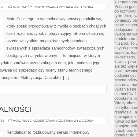
kulturach ka
Podana gośc
ZIELONA
026
MOŻLIWOŚĆ KOMENTOWANIA
ZOSTAŁA WYŁĄCZONA
MOTORYZACJA
do rozmowy. 
I
rytm dnia, t
EKOLOGIA
Moto Concierge to samochodowy serwis poradnikowy,
pomiędzy ob
także zainte
który został przygotowany z myślą o osobach chcących
podejściem 
lepiej rozumieć rynek motoryzacyjny. Strona skupia się
uwagę na war
produktu na 
przede wszystkim na praktycznych poradach
filiżanki. T
czyjaś prac
związanych z sprzedażą samochodów, zwłaszcza tych
wspierać lep
dostępnych na rynku wtórnym. To miejsce, w którym
jakość tego,
kawa z pewne
zydatne zarówno przed zakupem auta, jak i podczas jego
ale też więk
towania do sprzedaży czy oceny stanu technicznego
powstawania
codzienności
ransportu i Motoryzacja. Charakter […]
Można odkry
parzenia, no
uważniejsze
elementów ży
dopóki nie p
Wtedy okazuj
nie tylko ene
MALNOŚCI
rzemiosło i 
zabieganym 
PRZEPISY
026
MOŻLIWOŚĆ KOMENTOWANIA
ZOSTAŁA WYŁĄCZONA
Kawa od dawn
I
napojem pob
FORMALNOŚCI
rytuał, bez 
Rentdabcar to rozbudowany serwis internetowy
pretekst do 