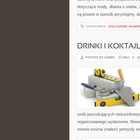
dotyczące mody, dbania o siebie, z
są pisane w sposób przystępny, d
CATEGORIES:
ZAKŁADANIE AKWAR
DRINKI I KOKTAJ
POSTED BY ADMIN
MAJ - 9 - 2
osób poszukujących nietuzinkowy
organizowanego wydarzenia. Nowoś
stronie można znaleźć pomysły zw