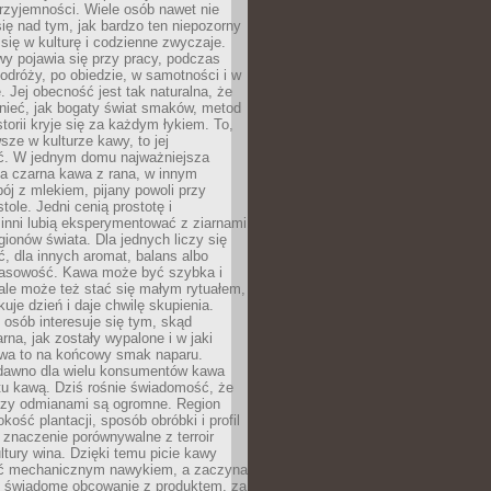
rzyjemności. Wiele osób nawet nie
ię nad tym, jak bardzo ten niepozorny
 się w kulturę i codzienne zwyczaje.
wy pojawia się przy pracy, podczas
odróży, po obiedzie, w samotności i w
. Jej obecność jest tak naturalna, że
nieć, jak bogaty świat smaków, metod
storii kryje się za każdym łykiem. To,
sze w kulturze kawy, to jej
ć. W jednym domu najważniejsza
a czarna kawa z rana, w innym
pój z mlekiem, pijany powoli przy
ole. Jedni cenią prostotę i
 inni lubią eksperymentować z ziarnami
gionów świata. Dla jednych liczy się
, dla innych aromat, balans albo
wasowość. Kawa może być szybka i
ale może też stać się małym rytuałem,
kuje dzień i daje chwilę skupienia.
 osób interesuje się tym, skąd
rna, jak zostały wypalone i w jaki
wa to na końcowy smak naparu.
dawno dla wielu konsumentów kawa
tu kawą. Dziś rośnie świadomość, że
dzy odmianami są ogromne. Region
kość plantacji, sposób obróbki i profil
 znaczenie porównywalne z terroir
tury wina. Dzięki temu picie kawy
yć mechanicznym nawykiem, a zaczyna
 świadome obcowanie z produktem, za