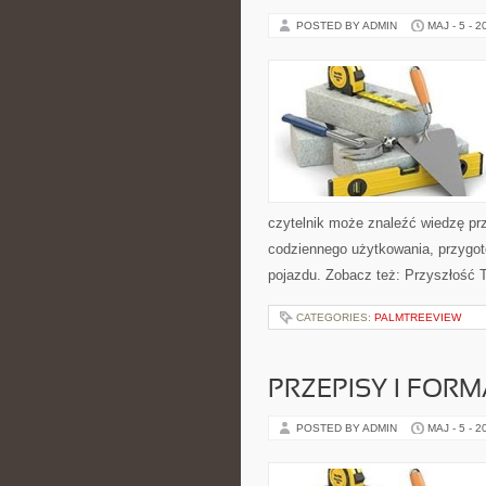
POSTED BY ADMIN
MAJ - 5 - 2
czytelnik może znaleźć wiedzę pr
codziennego użytkowania, przygo
pojazdu. Zobacz też: Przyszłość T
CATEGORIES:
PALMTREEVIEW
PRZEPISY I FOR
POSTED BY ADMIN
MAJ - 5 - 2