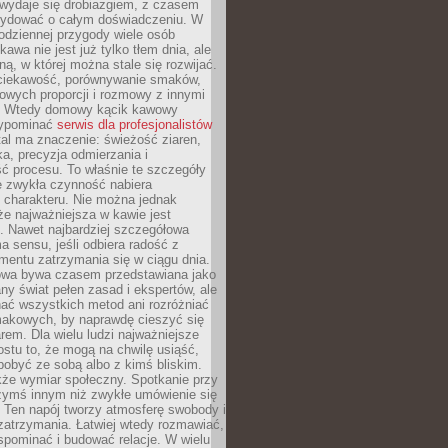
wydaje się drobiazgiem, z czasem
ydować o całym doświadczeniu. W
codziennej przygody wiele osób
kawa nie jest już tylko tłem dnia, ale
ną, w której można stale się rozwijać.
 ciekawość, porównywanie smaków,
owych proporcji i rozmowy z innymi
. Wtedy domowy kącik kawowy
zypominać
serwis dla profesjonalistów
al ma znaczenie: świeżość ziaren,
a, precyzja odmierzania i
ć procesu. To właśnie te szczegóły
e zwykła czynność nabiera
 charakteru. Nie można jednak
e najważniejsza w kawie jest
. Nawet najbardziej szczegółowa
a sensu, jeśli odbiera radość z
mentu zatrzymania się w ciągu dnia.
owa bywa czasem przedstawiana jako
y świat pełen zasad i ekspertów, ale
nać wszystkich metod ani rozróżniać
makowych, by naprawdę cieszyć się
em. Dla wielu ludzi najważniejsze
ostu to, że mogą na chwilę usiąść,
pobyć ze sobą albo z kimś bliskim.
że wymiar społeczny. Spotkanie przy
czymś innym niż zwykłe umówienie się
 Ten napój tworzy atmosferę swobody i
zatrzymania. Łatwiej wtedy rozmawiać,
spominać i budować relacje. W wielu