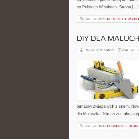
po Polskich Wioskach. Strona […]
CATEGORIES:
RODZICIELSTWO BLI
DIY DLA MALUC
POSTED BY ADMIN
KWI - 30 - 
tematów związanych z snem. Nowe 
dla Maluszka. Strona została prz
CATEGORIES:
PORADNIK PERFUM