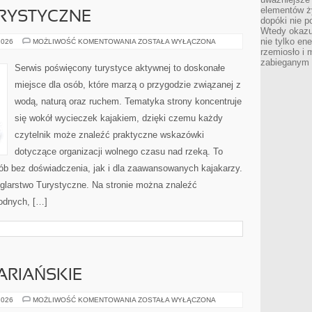
elementów ży
RYSTYCZNE
dopóki nie p
Wtedy okazuj
nie tylko ene
ŻEGLARSTWO
2026
MOŻLIWOŚĆ KOMENTOWANIA
ZOSTAŁA WYŁĄCZONA
TURYSTYCZNE
rzemiosło i 
zabieganym 
Serwis poświęcony turystyce aktywnej to doskonałe
miejsce dla osób, które marzą o przygodzie związanej z
wodą, naturą oraz ruchem. Tematyka strony koncentruje
się wokół wycieczek kajakiem, dzięki czemu każdy
czytelnik może znaleźć praktyczne wskazówki
dotyczące organizacji wolnego czasu nad rzeką. To
ób bez doświadczenia, jak i dla zaawansowanych kajakarzy.
eglarstwo Turystyczne. Na stronie można znaleźć
odnych, […]
ARIAŃSKIE
PRZEPISY
2026
MOŻLIWOŚĆ KOMENTOWANIA
ZOSTAŁA WYŁĄCZONA
WEGETARIAŃSKIE