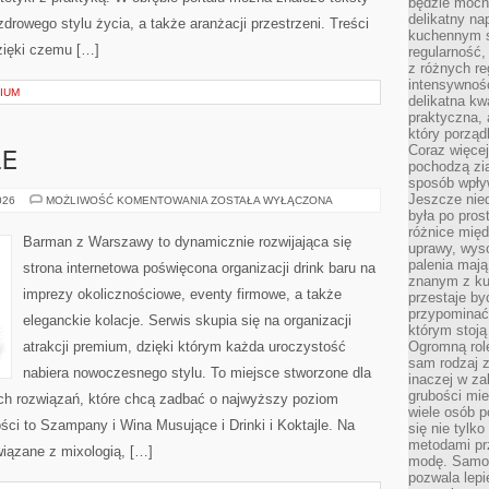
będzie mocn
delikatny na
drowego stylu życia, a także aranżacji przestrzeni. Treści
kuchennym st
zięki czemu […]
regularność,
z różnych re
intensywność
IUM
delikatna k
praktyczna, 
który porząd
Coraz więcej
LE
pochodzą zia
sposób wpły
Jeszcze nie
DRINKI
026
MOŻLIWOŚĆ KOMENTOWANIA
ZOSTAŁA WYŁĄCZONA
I
była po pros
KOKTAJLE
różnice mię
Barman z Warszawy to dynamicznie rozwijająca się
uprawy, wyso
palenia mają
strona internetowa poświęcona organizacji drink baru na
znanym z kul
imprezy okolicznościowe, eventy firmowe, a także
przestaje b
przypominać
eleganckie kolacje. Serwis skupia się na organizacji
którym stoją
atrakcji premium, dzięki którym każda uroczystość
Ogromną rol
sam rodzaj 
nabiera nowoczesnego stylu. To miejsce stworzone dla
inaczej w za
grubości mie
ch rozwiązań, które chcą zadbać o najwyższy poziom
wiele osób p
ci to Szampany i Wina Musujące i Drinki i Koktajle. Na
się nie tylk
metodami pr
iązane z mixologią, […]
modę. Samodz
pozwala lepi