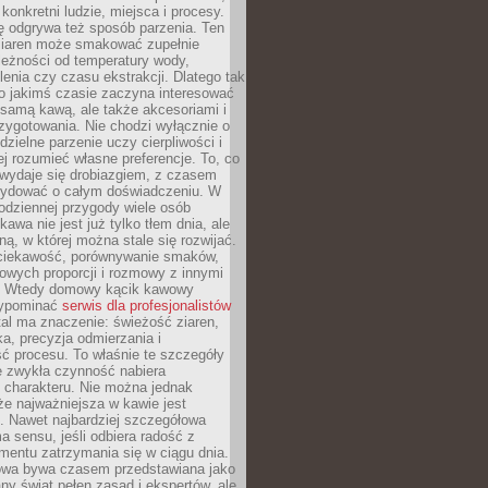
 konkretni ludzie, miejsca i procesy.
ę odgrywa też sposób parzenia. Ten
ziaren może smakować zupełnie
leżności od temperatury wody,
lenia czy czasu ekstrakcji. Dlatego tak
o jakimś czasie zaczyna interesować
o samą kawą, ale także akcesoriami i
zygotowania. Nie chodzi wyłącznie o
ielne parzenie uczy cierpliwości i
ej rozumieć własne preferencje. To, co
wydaje się drobiazgiem, z czasem
ydować o całym doświadczeniu. W
codziennej przygody wiele osób
kawa nie jest już tylko tłem dnia, ale
ną, w której można stale się rozwijać.
 ciekawość, porównywanie smaków,
owych proporcji i rozmowy z innymi
. Wtedy domowy kącik kawowy
zypominać
serwis dla profesjonalistów
al ma znaczenie: świeżość ziaren,
a, precyzja odmierzania i
ć procesu. To właśnie te szczegóły
e zwykła czynność nabiera
 charakteru. Nie można jednak
e najważniejsza w kawie jest
. Nawet najbardziej szczegółowa
a sensu, jeśli odbiera radość z
mentu zatrzymania się w ciągu dnia.
owa bywa czasem przedstawiana jako
y świat pełen zasad i ekspertów, ale