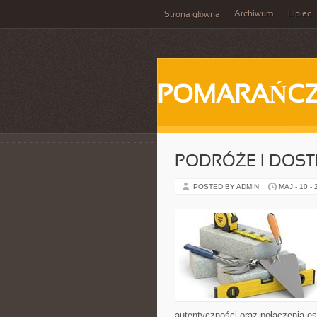
Archiwum
Lipiec
Strona główna
POMARAŃC
PODRÓŻE I DOS
POSTED BY ADMIN
MAJ - 10 -
autentyczności oraz połączenia es