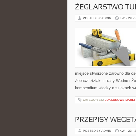
ŻEGLARSTWO TU
POSTED BY ADMIN
KWI - 29 - 
miejsce stworzone zarówno dla os
Zobacz: Szlaki i Trasy Wodne i Ż
kompendium wiedzy o szlakach w
CATEGORIES:
LUKSUSOWE MARKI
PRZEPISY WEGET
POSTED BY ADMIN
KWI - 23 - 