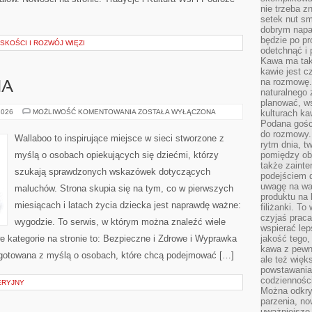
nie trzeba z
setek nut s
dobrym napar
będzie po pr
SKOŚCI I ROZWÓJ WIĘZI
odetchnąć i 
Kawa ma tak
kawie jest 
na rozmowę.
HA
naturalnego 
planować, w
DIY
2026
MOŻLIWOŚĆ KOMENTOWANIA
ZOSTAŁA WYŁĄCZONA
kulturach ka
DLA
Podana gośc
MALUCHA
do rozmowy. 
Wallaboo to inspirujące miejsce w sieci stworzone z
rytm dnia, t
myślą o osobach opiekujących się dziećmi, którzy
pomiędzy ob
także zainte
szukają sprawdzonych wskazówek dotyczących
podejściem 
uwagę na war
maluchów. Strona skupia się na tym, co w pierwszych
produktu na 
miesiącach i latach życia dziecka jest naprawdę ważne:
filiżanki. T
czyjaś prac
wygodzie. To serwis, w którym można znaleźć wiele
wspierać lep
kategorie na stronie to: Bezpieczne i Zdrowe i Wyprawka
jakość tego,
kawa z pewne
ygotowana z myślą o osobach, które chcą podejmować […]
ale też więk
powstawania
codzienności
ERYJNY
Można odkry
parzenia, no
uważniejsze