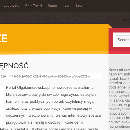
Lodowato
Tagi
Tagi
Spis Treści
Środa
SUB
ZE
TĘPNOŚĆ
Kawa od dawn
napojem pob
PODRÓŻE
 2026
MOŻLIWOŚĆ KOMENTOWANIA
ZOSTAŁA WYŁĄCZONA
rytuał, bez 
I
pretekst do 
DOSTĘPNOŚĆ
codziennej p
Portal Olgakomorowska.pl to nowoczesna platforma,
zastanawia s
które zestawia pasję do świadomego życia, estetyki i
napój wpisał
Filiżanka ka
harmonii oraz praktycznych porad. Czytelnicy mogą
spotkań, w p
znaleźć tutaj ciekawe publikacje, które wspierają w
towarzystwie
łatwo zapom
codziennym funkcjonowaniu. Serwis internetowy została
parzenia i hi
co najciekaw
przygotowana z myślą o osobach, które cenią
różnorodnoś
tetyki z praktyką. W obrębie portalu można znaleźć teksty