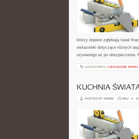
którzy dopiero zgłębiają świat fi
wskazówki dotyczące różnych asp
używanego aż po ubezpieczenia. 
CATEGORIES:
LUKSUSOWE MARKI
KUCHNIA ŚWIATA
POSTED BY ADMIN
MAJ - 4 - 2