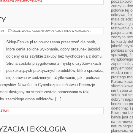
początkowo 
ABIEGACH KOSMETYCZNYCH
zaczyna dec
połowie tej 
odkrywa, że 
małą dziedzi
TY
Pojawia się
testowanie n
ATAKI
026
MOŻLIWOŚĆ KOMENTOWANIA
ZOSTAŁA WYŁĄCZONA
pasjonatami
I
zaczyna pr
INCYDENTY
bo każdy det
Sklep-Feniks.pl to nowoczesna przestrzeń dla osób,
jakość młynk
które cenią solidne wykonanie, dobry stosunek jakości
powtarzalnoś
sprawiają, ż
do ceny oraz szybkie zakupy bez wychodzenia z domu.
wyjątkowego
Strona została przygotowana z myślą o użytkownikach
zapominać, ż
przyjemność
poszukujących praktycznych produktów, które sprawdzą
wiedza nie m
prostego mo
się zarówno w codziennym użytkowaniu, jak i podczas
Kultura kaw
h pomysłów. Nowości to Cyberbezpieczeństwo i Recenzje
skomplikowan
nie trzeba z
ment dostępny na stronie została opracowana w taki
setek nut s
by szerokiego grona odbiorców. […]
dobrym napar
będzie po pr
odetchnąć i 
SZTUKI
Kawa ma tak
kawie jest 
na rozmowę.
naturalnego 
ZACJA I EKOLOGIA
planować, w