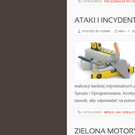
CATEGORIES:
PIELĘGNACJA PO Z
ATAKI I INCYDEN
POSTED BY ADMIN
MAJ - 7 - 2
realizacji bardziej indywidualnyc
Sprzętu i Oprogramowania. Asorty
sposób, aby odpowiadać na potrze
CATEGORIES:
MEBLE JAK DZIEŁA 
ZIELONA MOTORY