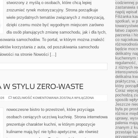
stworzony z myślą o osobach, które chcą lepiej
codziennej p
zastanawia s
zrozumieć rynek motoryzacyjny. Strona porządkuje
napój wpisał
Filiżanka ka
wiele przydatnych tematów związanych z motoryzacją,
spotkań, w p
dzięki czemu może być wygodnym miejscem zarówno
towarzystwie
łatwo zapom
dla osób planujących zmianę samochodu, jak i dla tych,
parzenia i hi
nansowania samochodów. To portal, w którym można znaleźć
co najciekaw
różnorodnoś
ektów korzystania z auta, od poszukiwania samochodu
będzie mocn
delikatny na
Nowości na stronie Nowości […]
kuchennym st
regularność,
z różnych re
intensywność
delikatna k
praktyczna, 
który porząd
 W STYLU ZERO-WASTE
Coraz więcej
pochodzą zia
KUCHNIA
026
MOŻLIWOŚĆ KOMENTOWANIA
ZOSTAŁA WYŁĄCZONA
sposób wpły
ŚWIATA
Jeszcze nie
W
STYLU
była po pros
nowoczesne bistro to przestrzeń, które przyciąga
ZERO-
różnice mię
WASTE
osobach ceniących uczciwą kuchnię. Strona internetowa
uprawy, wyso
palenia mają
prezentuje charakter kuchni, w którym propozycje
znanym z kul
kulinarne mają być nie tylko apetyczne, ale również
przestaje b
przypominać