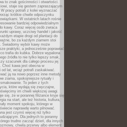
wa to znak gościnności i otwartości.
iowi, staje się gestem zapraszającym
W pracy potrafi z kolei wyznaczać
worząc krótkie chwile odpoczynku
owiązkami. W ostatnich latach rośnie
resowanie bardziej odpowiedzialnym
do kawy. Coraz więcej osób zwraca
unki uprawy, uczciwy handel i jakość
każdym etapie drogi od plantacji do
o ważne, bo za każdym ziarnem stoi
a. Świadomy wybór kawy może
sze praktyki, a jednocześnie poprawiać
 co trafia do kubka. Dobrze wypalona
go źródła to nie tylko lepszy smak,
szy szacunek dla całego procesu jej
. Choć kawa jest obecna w
 od lat, wciąż potrafi zaskakiwać.
wać ją na nowo poprzez inne metody
we ziarna, spokojniejsze rytuały i
 smakowanie. To jeden z tych
cia, które wydają się zwyczajne,
oświęcimy im chwili większej uwagi.
e się, że w porannej filiżance kryje się
rgia na start, ale też historia, kultura,
mały moment spokoju, którego w
świecie naprawdę warto pilnować.
a jest czymś więcej niż tylko
udzającym. Dla jednych to poranny
którego trudno zacząć dzień, dla innych
rozmowy, chwila przerwy albo element