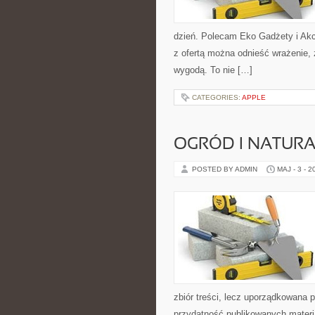
dzień. Polecam Eko Gadżety i Akc
z ofertą można odnieść wrażenie, 
wygodą. To nie […]
CATEGORIES:
APPLE
OGRÓD I NATUR
POSTED BY ADMIN
MAJ - 3 - 2
zbiór treści, lecz uporządkowana 
przydatność publikowanych materia