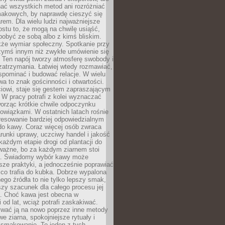
nać wszystkich metod ani rozróżniać
makowych, by naprawdę cieszyć się
em. Dla wielu ludzi najważniejsze
ostu to, że mogą na chwilę usiąść,
pobyć ze sobą albo z kimś bliskim.
że wymiar społeczny. Spotkanie przy
czymś innym niż zwykłe umówienie się
 Ten napój tworzy atmosferę swobody i
zatrzymania. Łatwiej wtedy rozmawiać,
spominać i budować relacje. W wielu
wa to znak gościnności i otwartości.
iowi, staje się gestem zapraszającym
W pracy potrafi z kolei wyznaczać
worząc krótkie chwile odpoczynku
owiązkami. W ostatnich latach rośnie
resowanie bardziej odpowiedzialnym
do kawy. Coraz więcej osób zwraca
unki uprawy, uczciwy handel i jakość
każdym etapie drogi od plantacji do
o ważne, bo za każdym ziarnem stoi
a. Świadomy wybór kawy może
sze praktyki, a jednocześnie poprawiać
 co trafia do kubka. Dobrze wypalona
go źródła to nie tylko lepszy smak,
szy szacunek dla całego procesu jej
. Choć kawa jest obecna w
 od lat, wciąż potrafi zaskakiwać.
wać ją na nowo poprzez inne metody
we ziarna, spokojniejsze rytuały i
 smakowanie. To jeden z tych