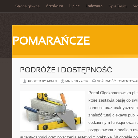
Archiwum
Lipiec
Lodowato
Strona główna
Spis Treści
Śr
POMARAŃCZE
PODRÓŻE I DOSTĘPNOŚĆ
POSTED BY ADMIN
MAJ - 10 - 2026
MOŻLIWOŚĆ KOMENTOWA
Portal Olgakomorowska.pl 
które zestawia pasję do świ
harmonii oraz praktycznych
znaleźć tutaj ciekawe publi
codziennym funkcjonowaniu.
przygotowana z myślą o oso
autentyczności oraz połączenia estetyki z praktyką. W obrębie p