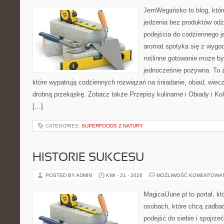
JemWegańsko to blog, które 
jedzenia bez produktów od
podejścia do codziennego je
aromat spotyka się z wygod
roślinne gotowanie może by
jednocześnie pożywna. To źr
które wypatrują codziennych rozwiązań na śniadanie, obiad, wiecz
drobną przekąskę. Zobacz także Przepisy kulinarne i Obiady i Kol
[…]
CATEGORIES:
SUPERFOODS Z NATURY
HISTORIE SUKCESU
POSTED BY ADMIN
KWI - 21 - 2026
MOŻLIWOŚĆ KOMENTOWA
MagicalJune.pl to portal, k
osobach, które chcą zadba
podejść do siebie i spojrze