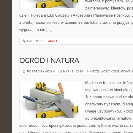
tworzone z pomysłem. To w
zainteresować klientów, po
dzień. Polecam Eko Gadżety i Akcesoria i Planowanie Posiłków. 
z ofertą można odnieść wrażenie, że ten lokal stawia na przyjazn
wygodą. To nie […]
CATEGORIES:
APPLE
OGRÓD I NATURA
POSTED BY ADMIN
MAJ - 3 - 2026
MOŻLIWOŚĆ KOMENTOWAN
Madlennn to miejsce, które
stylowy punkt w sieci dla 
Już sama nazwa buduje sko
charakterystycznym, dlate
uwagę użytkowników, którzy
do prezentowania tematów. 
zbiór treści, lecz uporządkowana przestrzeń, w której ważne są z
przydatność publikowanych materiałów. Nowości na stronie: Tradyc