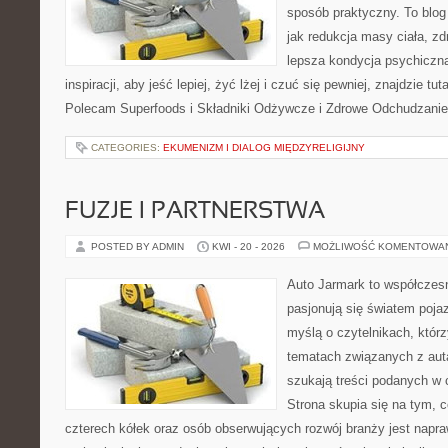
sposób praktyczny. To blo
jak redukcja masy ciała, zd
lepsza kondycja psychiczn
inspiracji, aby jeść lepiej, żyć lżej i czuć się pewniej, znajdzie tut
Polecam Superfoods i Składniki Odżywcze i Zdrowe Odchudzanie
CATEGORIES:
EKUMENIZM I DIALOG MIĘDZYRELIGIJNY
FUZJE I PARTNERSTWA
POSTED BY ADMIN
KWI - 20 - 2026
MOŻLIWOŚĆ KOMENTOWA
Auto Jarmark to współczesn
pasjonują się światem poja
myślą o czytelnikach, któr
tematach związanych z aut
szukają treści podanych w 
Strona skupia się na tym, 
czterech kółek oraz osób obserwujących rozwój branży jest nap