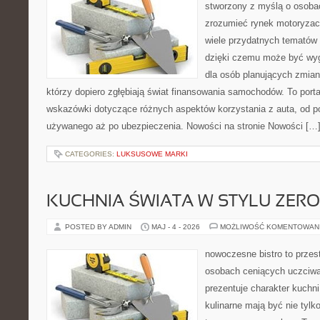
stworzony z myślą o osobac
zrozumieć rynek motoryzacy
wiele przydatnych tematów
dzięki czemu może być w
dla osób planujących zmian
którzy dopiero zgłębiają świat finansowania samochodów. To port
wskazówki dotyczące różnych aspektów korzystania z auta, od 
używanego aż po ubezpieczenia. Nowości na stronie Nowości […
CATEGORIES:
LUKSUSOWE MARKI
KUCHNIA ŚWIATA W STYLU ZER
POSTED BY ADMIN
MAJ - 4 - 2026
MOŻLIWOŚĆ KOMENTOWAN
nowoczesne bistro to przest
osobach ceniących uczciwą 
prezentuje charakter kuchn
kulinarne mają być nie tylk