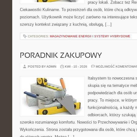
pracy lokali. Zobacz też Re
Ciekawostki Kulinarne. To przestrzeń dla osób, które chcą odkry
poziomach. Użytkownik może liczyć zarówno na interesujące tekst
szerszy kontekst związany z kuchnią, obsługą, […]
CATEGORIES:
MAGAZYNOWANIE ENERGII I SYSTEMY HYBRYDOWE
PORADNIK ZAKUPOWY
POSTED BY ADMIN
KWI - 10 - 2026
MOŻLIWOŚĆ KOMENTOWA
Italsystem to nowoczesna s
skupia się na tematyce me
podpowiedziach dla osób u
pracy. To miejsce, w którym
funkcjonalnością, a każdy 
odbiorcach, którzy szukają i
szeroko rozumianego komfortu. Nowości to Przechowywanie i Organ
Wykończenia. Strona została przygotowana dla osób, które chcą
do różnych wnętrz. Można […]