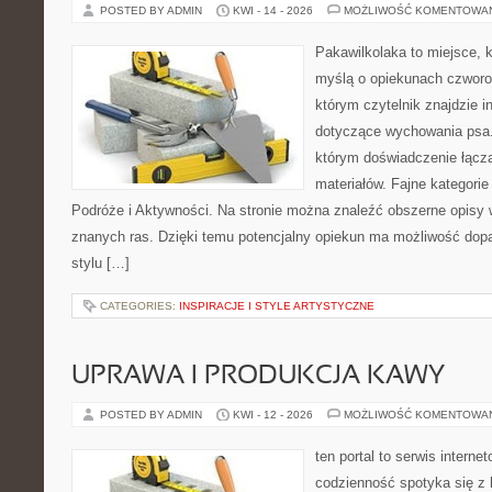
POSTED BY ADMIN
KWI - 14 - 2026
MOŻLIWOŚĆ KOMENTOWA
Pakawilkolaka to miejsce, k
myślą o opiekunach czworo
którym czytelnik znajdzie i
dotyczące wychowania psa. 
którym doświadczenie łącz
materiałów. Fajne kategorie
Podróże i Aktywności. Na stronie można znaleźć obszerne opisy w
znanych ras. Dzięki temu potencjalny opiekun ma możliwość do
stylu […]
CATEGORIES:
INSPIRACJE I STYLE ARTYSTYCZNE
UPRAWA I PRODUKCJA KAWY
POSTED BY ADMIN
KWI - 12 - 2026
MOŻLIWOŚĆ KOMENTOWA
ten portal to serwis intern
codzienność spotyka się z h