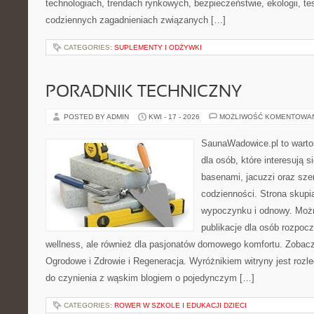
technologiach, trendach rynkowych, bezpieczeństwie, ekologii, t
codziennych zagadnieniach związanych […]
CATEGORIES:
SUPLEMENTY I ODŻYWKI
PORADNIK TECHNICZNY
POSTED BY ADMIN
KWI - 17 - 2026
MOŻLIWOŚĆ KOMENTOWA
SaunaWadowice.pl to warto
dla osób, które interesują s
basenami, jacuzzi oraz sz
codzienności. Strona skup
wypoczynku i odnowy. Można
publikacje dla osób rozpoc
wellness, ale również dla pasjonatów domowego komfortu. Zoba
Ogrodowe i Zdrowie i Regeneracja. Wyróżnikiem witryny jest rozl
do czynienia z wąskim blogiem o pojedynczym […]
CATEGORIES:
ROWER W SZKOLE I EDUKACJI DZIECI