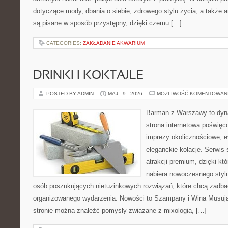
dotyczące mody, dbania o siebie, zdrowego stylu życia, a także ar
są pisane w sposób przystępny, dzięki czemu […]
CATEGORIES:
ZAKŁADANIE AKWARIUM
DRINKI I KOKTAJLE
POSTED BY ADMIN
MAJ - 9 - 2026
MOŻLIWOŚĆ KOMENTOWAN
Barman z Warszawy to dyna
strona internetowa poświęco
imprezy okolicznościowe, e
eleganckie kolacje. Serwis 
atrakcji premium, dzięki k
nabiera nowoczesnego stylu
osób poszukujących nietuzinkowych rozwiązań, które chcą zadb
organizowanego wydarzenia. Nowości to Szampany i Wina Musujące
stronie można znaleźć pomysły związane z mixologią, […]