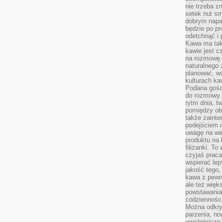
nie trzeba z
setek nut s
dobrym napar
będzie po pr
odetchnąć i 
Kawa ma tak
kawie jest 
na rozmowę.
naturalnego 
planować, w
kulturach ka
Podana gośc
do rozmowy. 
rytm dnia, t
pomiędzy ob
także zainte
podejściem 
uwagę na war
produktu na 
filiżanki. T
czyjaś prac
wspierać lep
jakość tego,
kawa z pewne
ale też więk
powstawania
codzienności
Można odkry
parzenia, no
uważniejsze