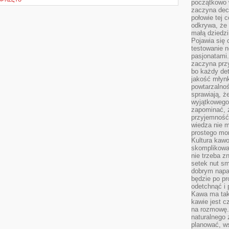
początkowo 
zaczyna dec
połowie tej 
odkrywa, że 
małą dziedzi
Pojawia się
testowanie n
pasjonatami
zaczyna pr
bo każdy det
jakość młynk
powtarzalnoś
sprawiają, ż
wyjątkowego
zapominać, ż
przyjemność
wiedza nie m
prostego mo
Kultura kaw
skomplikowan
nie trzeba z
setek nut s
dobrym napar
będzie po pr
odetchnąć i 
Kawa ma tak
kawie jest 
na rozmowę.
naturalnego 
planować, w