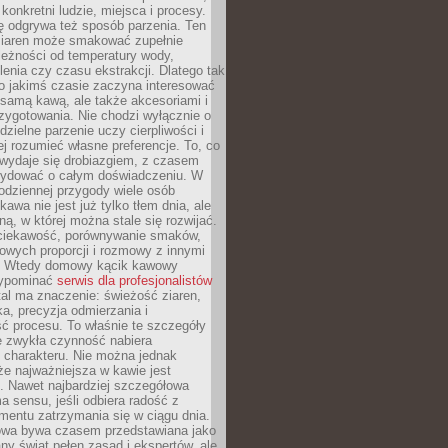
 konkretni ludzie, miejsca i procesy.
ę odgrywa też sposób parzenia. Ten
ziaren może smakować zupełnie
leżności od temperatury wody,
lenia czy czasu ekstrakcji. Dlatego tak
o jakimś czasie zaczyna interesować
o samą kawą, ale także akcesoriami i
zygotowania. Nie chodzi wyłącznie o
ielne parzenie uczy cierpliwości i
ej rozumieć własne preferencje. To, co
wydaje się drobiazgiem, z czasem
ydować o całym doświadczeniu. W
codziennej przygody wiele osób
kawa nie jest już tylko tłem dnia, ale
ną, w której można stale się rozwijać.
 ciekawość, porównywanie smaków,
owych proporcji i rozmowy z innymi
. Wtedy domowy kącik kawowy
zypominać
serwis dla profesjonalistów
al ma znaczenie: świeżość ziaren,
a, precyzja odmierzania i
ć procesu. To właśnie te szczegóły
e zwykła czynność nabiera
 charakteru. Nie można jednak
e najważniejsza w kawie jest
. Nawet najbardziej szczegółowa
a sensu, jeśli odbiera radość z
mentu zatrzymania się w ciągu dnia.
owa bywa czasem przedstawiana jako
y świat pełen zasad i ekspertów, ale