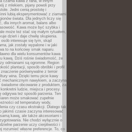
a czarna kawa z rana, w innym
pój z mlekiem, pijany powoli przy
ole. Jedni cenią prostotę i
 inni lubią eksperymentować z ziarnami
gionów świata. Dla jednych liczy się
, dla innych aromat, balans albo
wasowość. Kawa może być szybka i
ale może też stać się małym rytuałem,
kuje dzień i daje chwilę skupienia.
 osób interesuje się tym, skąd
rna, jak zostały wypalone i w jaki
wa to na końcowy smak naparu.
dawno dla wielu konsumentów kawa
tu kawą. Dziś rośnie świadomość, że
dzy odmianami są ogromne. Region
kość plantacji, sposób obróbki i profil
 znaczenie porównywalne z terroir
tury wina. Dzięki temu picie kawy
yć mechanicznym nawykiem, a zaczyna
 świadome obcowanie z produktem, za
 konkretni ludzie, miejsca i procesy.
ę odgrywa też sposób parzenia. Ten
ziaren może smakować zupełnie
leżności od temperatury wody,
lenia czy czasu ekstrakcji. Dlatego tak
o jakimś czasie zaczyna interesować
o samą kawą, ale także akcesoriami i
zygotowania. Nie chodzi wyłącznie o
ielne parzenie uczy cierpliwości i
ej rozumieć własne preferencje. To, co