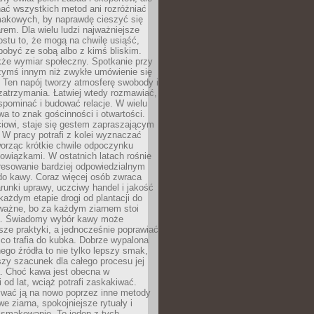
nać wszystkich metod ani rozróżniać
makowych, by naprawdę cieszyć się
em. Dla wielu ludzi najważniejsze
ostu to, że mogą na chwilę usiąść,
pobyć ze sobą albo z kimś bliskim.
że wymiar społeczny. Spotkanie przy
czymś innym niż zwykłe umówienie się
 Ten napój tworzy atmosferę swobody i
zatrzymania. Łatwiej wtedy rozmawiać,
spominać i budować relacje. W wielu
wa to znak gościnności i otwartości.
iowi, staje się gestem zapraszającym
W pracy potrafi z kolei wyznaczać
worząc krótkie chwile odpoczynku
owiązkami. W ostatnich latach rośnie
resowanie bardziej odpowiedzialnym
do kawy. Coraz więcej osób zwraca
unki uprawy, uczciwy handel i jakość
każdym etapie drogi od plantacji do
o ważne, bo za każdym ziarnem stoi
a. Świadomy wybór kawy może
sze praktyki, a jednocześnie poprawiać
 co trafia do kubka. Dobrze wypalona
go źródła to nie tylko lepszy smak,
szy szacunek dla całego procesu jej
. Choć kawa jest obecna w
 od lat, wciąż potrafi zaskakiwać.
wać ją na nowo poprzez inne metody
we ziarna, spokojniejsze rytuały i
 smakowanie. To jeden z tych