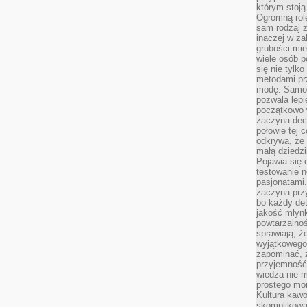
którym stoją
Ogromną rol
sam rodzaj 
inaczej w za
grubości mie
wiele osób p
się nie tylk
metodami pr
modę. Samodz
pozwala lepi
początkowo 
zaczyna dec
połowie tej 
odkrywa, że 
małą dziedzi
Pojawia się
testowanie n
pasjonatami
zaczyna pr
bo każdy det
jakość młynk
powtarzalnoś
sprawiają, ż
wyjątkowego
zapominać, ż
przyjemność
wiedza nie m
prostego mo
Kultura kaw
skomplikowan