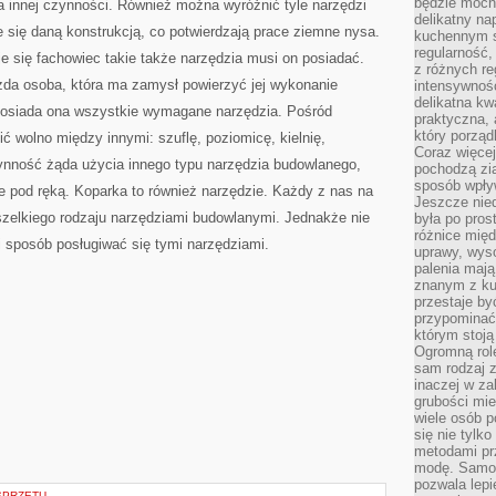
będzie mocn
 innej czynności. Również można wyróżnić tyle narzędzi
delikatny na
 się daną konstrukcją, co potwierdzają prace ziemne nysa.
kuchennym st
regularność,
e się fachowiec takie także narzędzia musi on posiadać.
z różnych re
da osoba, która ma zamysł powierzyć jej wykonanie
intensywność
delikatna k
posiada ona wszystkie wymagane narzędzia. Pośród
praktyczna, 
który porząd
 wolno między innymi: szuflę, poziomicę, kielnię,
Coraz więcej
zynność żąda użycia innego typu narzędzia budowlanego,
pochodzą zia
sposób wpły
 pod ręką. Koparka to również narzędzie. Każdy z nas na
Jeszcze nie
szelkiego rodzaju narzędziami budowlanymi. Jednakże nie
była po pros
różnice mię
 sposób posługiwać się tymi narzędziami.
uprawy, wyso
palenia mają
znanym z kul
przestaje b
przypominać
którym stoją
Ogromną rol
sam rodzaj 
inaczej w za
grubości mie
wiele osób p
się nie tylk
metodami pr
modę. Samodz
pozwala lepi
SPRZĘTU