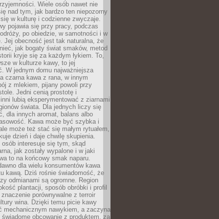
rzyjemności. Wiele osób nawet nie
ię nad tym, jak bardzo ten niepozorny
 się w kulturę i codzienne zwyczaje.
wy pojawia się przy pracy, podczas
odróży, po obiedzie, w samotności i w
. Jej obecność jest tak naturalna, że
nieć, jak bogaty świat smaków, metod
storii kryje się za każdym łykiem. To,
sze w kulturze kawy, to jej
ć. W jednym domu najważniejsza
a czarna kawa z rana, w innym
pój z mlekiem, pijany powoli przy
ole. Jedni cenią prostotę i
 inni lubią eksperymentować z ziarnami
gionów świata. Dla jednych liczy się
, dla innych aromat, balans albo
wasowość. Kawa może być szybka i
ale może też stać się małym rytuałem,
kuje dzień i daje chwilę skupienia.
 osób interesuje się tym, skąd
rna, jak zostały wypalone i w jaki
wa to na końcowy smak naparu.
dawno dla wielu konsumentów kawa
tu kawą. Dziś rośnie świadomość, że
dzy odmianami są ogromne. Region
kość plantacji, sposób obróbki i profil
 znaczenie porównywalne z terroir
tury wina. Dzięki temu picie kawy
yć mechanicznym nawykiem, a zaczyna
 świadome obcowanie z produktem, za