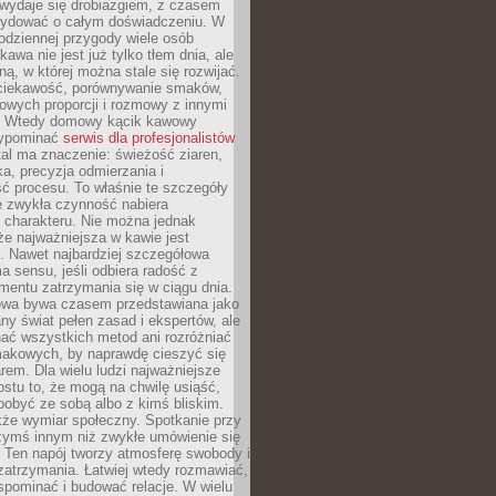
wydaje się drobiazgiem, z czasem
ydować o całym doświadczeniu. W
codziennej przygody wiele osób
kawa nie jest już tylko tłem dnia, ale
ną, w której można stale się rozwijać.
 ciekawość, porównywanie smaków,
owych proporcji i rozmowy z innymi
. Wtedy domowy kącik kawowy
zypominać
serwis dla profesjonalistów
al ma znaczenie: świeżość ziaren,
a, precyzja odmierzania i
ć procesu. To właśnie te szczegóły
e zwykła czynność nabiera
 charakteru. Nie można jednak
e najważniejsza w kawie jest
. Nawet najbardziej szczegółowa
a sensu, jeśli odbiera radość z
mentu zatrzymania się w ciągu dnia.
owa bywa czasem przedstawiana jako
y świat pełen zasad i ekspertów, ale
nać wszystkich metod ani rozróżniać
makowych, by naprawdę cieszyć się
em. Dla wielu ludzi najważniejsze
ostu to, że mogą na chwilę usiąść,
pobyć ze sobą albo z kimś bliskim.
że wymiar społeczny. Spotkanie przy
czymś innym niż zwykłe umówienie się
 Ten napój tworzy atmosferę swobody i
zatrzymania. Łatwiej wtedy rozmawiać,
spominać i budować relacje. W wielu