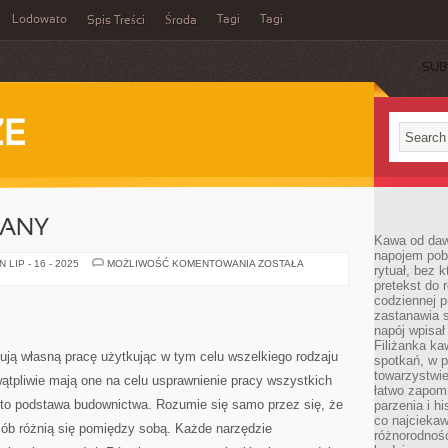
Lodowato
Tagi
Tagi
Spis Treści
Środa
SUB
ZE
LANY
Kawa od dawn
napojem pob
SPRZĘT
LIP - 16 - 2025
MOŻLIWOŚĆ KOMENTOWANIA
ZOSTAŁA
rytuał, bez 
BUDOWLANY
pretekst do 
codziennej p
zastanawia s
napój wpisał
Filiżanka ka
ją własną pracę użytkując w tym celu wszelkiego rodzaju
spotkań, w p
towarzystwie
wątpliwie mają one na celu usprawnienie pracy wszystkich
łatwo zapom
 to podstawa budownictwa. Rozumie się samo przez się, że
parzenia i hi
co najciekaw
ób różnią się pomiędzy sobą. Każde narzędzie
różnorodnoś