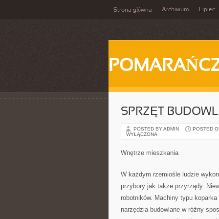
Archiwum
Lipiec
Strona główna
POMARAŃC
SPRZĘT BUDOW
POSTED BY ADMIN
POSTED ON 
WYŁĄCZONA
Wnętrze mieszkania
W każdym rzemiośle ludzie wykonu
przybory jak także przyrządy. Nie
robotników. Machiny typu koparka
narzędzia budowlane w różny spos