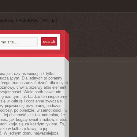
SCRIBE
FACEBOOK
TWITTER
a jest czymś więcej niż tylko
udzającym. Dla jednych to poranny
którego trudno zacząć dzień, dla innych
rozmowy, chwila przerwy albo element
rzyjemności. Wiele osób nawet nie
ię nad tym, jak bardzo ten niepozorny
 się w kulturę i codzienne zwyczaje.
wy pojawia się przy pracy, podczas
odróży, po obiedzie, w samotności i w
. Jej obecność jest tak naturalna, że
nieć, jak bogaty świat smaków, metod
storii kryje się za każdym łykiem. To,
sze w kulturze kawy, to jej
ć. W jednym domu najważniejsza