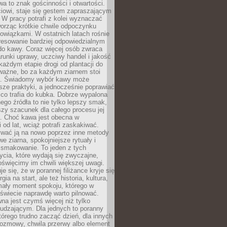
wa to znak gościnności i otwartości.
iowi, staje się gestem zapraszającym
W pracy potrafi z kolei wyznaczać
worząc krótkie chwile odpoczynku
owiązkami. W ostatnich latach rośnie
resowanie bardziej odpowiedzialnym
do kawy. Coraz więcej osób zwraca
unki uprawy, uczciwy handel i jakość
każdym etapie drogi od plantacji do
o ważne, bo za każdym ziarnem stoi
a. Świadomy wybór kawy może
sze praktyki, a jednocześnie poprawiać
 co trafia do kubka. Dobrze wypalona
go źródła to nie tylko lepszy smak,
szy szacunek dla całego procesu jej
. Choć kawa jest obecna w
 od lat, wciąż potrafi zaskakiwać.
wać ją na nowo poprzez inne metody
we ziarna, spokojniejsze rytuały i
 smakowanie. To jeden z tych
cia, które wydają się zwyczajne,
oświęcimy im chwili większej uwagi.
e się, że w porannej filiżance kryje się
rgia na start, ale też historia, kultura,
mały moment spokoju, którego w
świecie naprawdę warto pilnować.
a jest czymś więcej niż tylko
udzającym. Dla jednych to poranny
którego trudno zacząć dzień, dla innych
rozmowy, chwila przerwy albo element