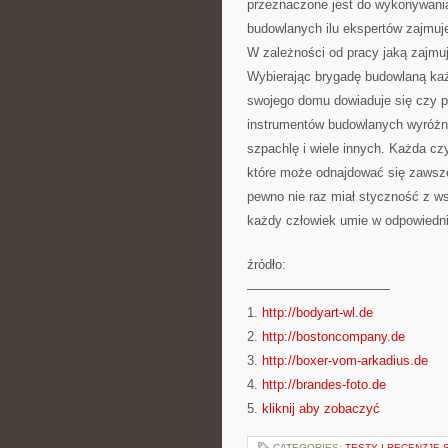
przeznaczone jest do wykonywania
budowlanych ilu ekspertów zajmuje
W zależności od pracy jaką zajmuj
Wybierając brygadę budowlaną każ
swojego domu dowiaduje się czy 
instrumentów budowlanych wyróżnić
szpachlę i wiele innych. Każda c
które może odnajdować się zawsze
pewno nie raz miał styczność z w
każdy człowiek umie w odpowiedni
źródło:
———————————
1.
http://bodyart-wl.de
2.
http://bostoncompany.de
3.
http://boxer-vom-arkadius.de
4.
http://brandes-foto.de
5.
kliknij aby zobaczyć
CATEGORIES:
TESTY I RECENZJE 