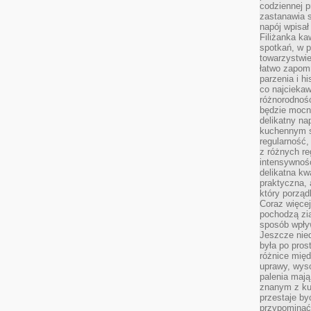
codziennej p
zastanawia s
napój wpisał
Filiżanka ka
spotkań, w p
towarzystwie
łatwo zapom
parzenia i hi
co najciekaw
różnorodnoś
będzie mocn
delikatny na
kuchennym st
regularność,
z różnych re
intensywność
delikatna k
praktyczna, 
który porząd
Coraz więcej
pochodzą zia
sposób wpły
Jeszcze nie
była po pros
różnice mię
uprawy, wyso
palenia mają
znanym z kul
przestaje b
przypominać