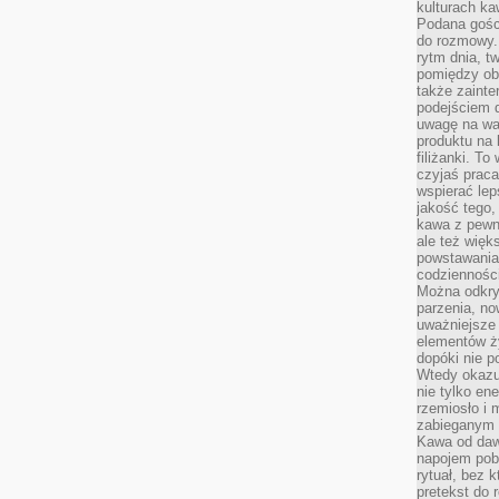
kulturach ka
Podana gośc
do rozmowy. 
rytm dnia, t
pomiędzy ob
także zainte
podejściem 
uwagę na war
produktu na 
filiżanki. T
czyjaś prac
wspierać lep
jakość tego,
kawa z pewne
ale też więk
powstawania
codzienności
Można odkry
parzenia, no
uważniejsze
elementów ży
dopóki nie p
Wtedy okazuj
nie tylko ene
rzemiosło i 
zabieganym 
Kawa od dawn
napojem pob
rytuał, bez 
pretekst do 