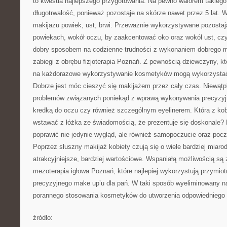
to kwestia najlepszego przygotowania. Na pewno walorem takiego 
długotrwałość, ponieważ pozostaje na skórze nawet przez 5 lat.
makijażu powiek, ust, brwi. Przeważnie wykorzystywane pozostaj
powiekach, wokół oczu, by zaakcentować oko oraz wokół ust, czyl
dobry sposobem na codzienne trudności z wykonaniem dobrego m
zabiegi z obrębu fizjoterapia Poznań. Z pewnością dziewczyny, k
na każdorazowe wykorzystywanie kosmetyków mogą wykorzystać 
Dobrze jest móc cieszyć się makijażem przez cały czas. Niewątpli
problemów związanych poniekąd z wprawą wykonywania precyzyj
kredką do oczu czy również szczególnym eyelinerem. Która z kobi
wstawać z łóżka ze świadomością, że prezentuje się doskonale?
poprawić nie jedynie wygląd, ale również samopoczucie oraz pocz
Poprzez słuszny makijaż kobiety czują się o wiele bardziej miaro
atrakcyjniejsze, bardziej wartościowe. Wspaniałą możliwością są 
mezoterapia igłowa Poznań, które najlepiej wykorzystują przymiotn
precyzyjnego make up’u dla pań. W taki sposób wyeliminowany na
porannego stosowania kosmetyków do utworzenia odpowiedniego 
źródło: