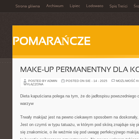
Archiwum
Lipiec
Lodowato
Strona główna
Spis Treści
Śr
POMARAŃCZE
MAKE-UP PERMANENTNY DLA KO
POSTED BY ADMIN
POSTED ON SIE - 14 - 2025
MOŻLIWOŚĆ 
WYŁĄCZONA
Dieta kapuściana polega na tym, że do jadłospisu powszedniego d
warzyw
Trwały makijaż jest na pewno ciekawym sposobem na doskonały,
Jest on czymś w typu tatuażu, w którym pod skórą znajduje się p
się znakomicie, o ile weźmie się pod uwagę perfekcyjnego makij