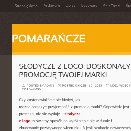
Archiwum
Lipiec
Lodowato
Strona główna
Spis Treści
Śr
POMARAŃCZE
SŁODYCZE Z LOGO: DOSKONAŁY
PROMOCJĘ TWOJEJ MARKI
POSTED BY ADMIN
POSTED ON CZE - 10 - 2025
MOŻLIWOŚĆ 
WYŁĄCZONA
Czy zastanawialiście się kiedyś, jak
można połączyć przyjemność z promocją marki? Odpowiedź jest
prostsza, niż się wydaje –
słodycze
z logo
to świetny sposób na wyróżnienie się w tłumie i
zbudowanie pozytywnego wizerunku. A jeśli szukacie nowoczesn