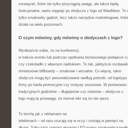
rozwiązań, które nie tylko przyciągną uwagę, ale także będą
funkcjonalne, warto sięgnąć po słodycze z logo od WawNeon. To 
tylko smakowity gadżet, lecz także narzędzie marketingowe, któr
działa na wielu poziomach.
O czym mówimy, gdy mówimy o słodyczach z logo?
Wyobraźcie sobie, że na konferencji,
w trakcie eventu lub podczas spotkania biznesowego podajecie cu
czy czekoladki z własnym nadrukiem. To tak, jakbyście rozdawali
miniaturowe billboardy – smakowe i wizualne. Co więcej, takie
słodycze mogą być personalizowane według potrzeb: od logotypu
firmy po hasła promocyjne czy motywy sezonowe. W porównaniu
tradycyjnych gadżetów – długopisów czy notesów – słodycze z
logo mają tę przewagę, że niemal nikt się im nie oprze.
To trochę jak z reklamami na
telebimach – od razu rzucają się w oczy i zostają w pamięci na
dłużej. Tylko tutaj zamiast ekranów LED mamy smakowite kawałk