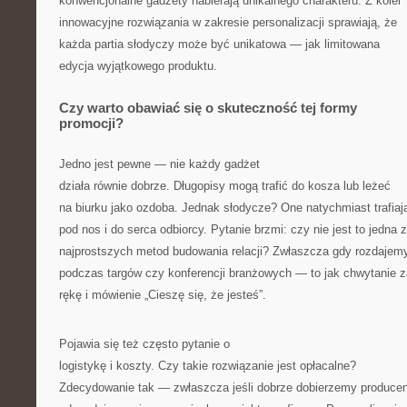
konwencjonalne gadżety nabierają unikalnego charakteru. Z kolei
innowacyjne rozwiązania w zakresie personalizacji sprawiają, że
każda partia słodyczy może być unikatowa — jak limitowana
edycja wyjątkowego produktu.
Czy warto obawiać się o skuteczność tej formy
promocji?
Jedno jest pewne — nie każdy gadżet
działa równie dobrze. Długopisy mogą trafić do kosza lub leżeć
na biurku jako ozdoba. Jednak słodycze? One natychmiast trafiaj
pod nos i do serca odbiorcy. Pytanie brzmi: czy nie jest to jedna z
najprostszych metod budowania relacji? Zwłaszcza gdy rozdajemy
podczas targów czy konferencji branżowych — to jak chwytanie z
rękę i mówienie „Cieszę się, że jesteś”.
Pojawia się też często pytanie o
logistykę i koszty. Czy takie rozwiązanie jest opłacalne?
Zdecydowanie tak — zwłaszcza jeśli dobrze dobierzemy producen