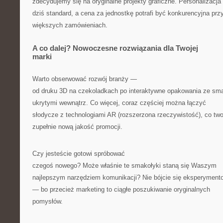
zdecydujemy się na oryginalne projekty graficzne. Personalizacja 
dziś standard, a cena za jednostkę potrafi być konkurencyjna prz
większych zamówieniach.
A co dalej? Nowoczesne rozwiązania dla Twojej
marki
Warto obserwować rozwój branży —
od druku 3D na czekoladkach po interaktywne opakowania ze sma
ukrytymi wewnątrz. Co więcej, coraz częściej można łączyć
słodycze z technologiami AR (rozszerzona rzeczywistość), co tw
zupełnie nową jakość promocji.
Czy jesteście gotowi spróbować
czegoś nowego? Może właśnie te smakołyki staną się Waszym
najlepszym narzędziem komunikacji? Nie bójcie się eksperyment
— bo przecież marketing to ciągłe poszukiwanie oryginalnych
pomysłów.