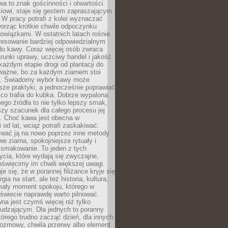
wa to znak gościnności i otwartości.
iowi, staje się gestem zapraszającym
W pracy potrafi z kolei wyznaczać
worząc krótkie chwile odpoczynku
owiązkami. W ostatnich latach rośnie
resowanie bardziej odpowiedzialnym
do kawy. Coraz więcej osób zwraca
unki uprawy, uczciwy handel i jakość
każdym etapie drogi od plantacji do
o ważne, bo za każdym ziarnem stoi
a. Świadomy wybór kawy może
sze praktyki, a jednocześnie poprawiać
 co trafia do kubka. Dobrze wypalona
go źródła to nie tylko lepszy smak,
szy szacunek dla całego procesu jej
. Choć kawa jest obecna w
 od lat, wciąż potrafi zaskakiwać.
wać ją na nowo poprzez inne metody
we ziarna, spokojniejsze rytuały i
 smakowanie. To jeden z tych
cia, które wydają się zwyczajne,
oświęcimy im chwili większej uwagi.
e się, że w porannej filiżance kryje się
rgia na start, ale też historia, kultura,
mały moment spokoju, którego w
świecie naprawdę warto pilnować.
a jest czymś więcej niż tylko
udzającym. Dla jednych to poranny
którego trudno zacząć dzień, dla innych
rozmowy, chwila przerwy albo element