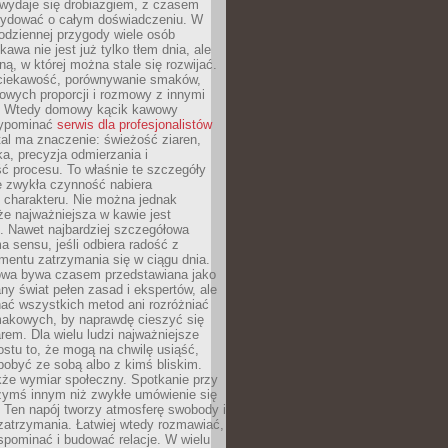
wydaje się drobiazgiem, z czasem
ydować o całym doświadczeniu. W
codziennej przygody wiele osób
kawa nie jest już tylko tłem dnia, ale
ną, w której można stale się rozwijać.
 ciekawość, porównywanie smaków,
owych proporcji i rozmowy z innymi
. Wtedy domowy kącik kawowy
zypominać
serwis dla profesjonalistów
al ma znaczenie: świeżość ziaren,
a, precyzja odmierzania i
ć procesu. To właśnie te szczegóły
e zwykła czynność nabiera
 charakteru. Nie można jednak
e najważniejsza w kawie jest
. Nawet najbardziej szczegółowa
a sensu, jeśli odbiera radość z
mentu zatrzymania się w ciągu dnia.
owa bywa czasem przedstawiana jako
y świat pełen zasad i ekspertów, ale
nać wszystkich metod ani rozróżniać
makowych, by naprawdę cieszyć się
em. Dla wielu ludzi najważniejsze
ostu to, że mogą na chwilę usiąść,
pobyć ze sobą albo z kimś bliskim.
że wymiar społeczny. Spotkanie przy
czymś innym niż zwykłe umówienie się
 Ten napój tworzy atmosferę swobody i
zatrzymania. Łatwiej wtedy rozmawiać,
spominać i budować relacje. W wielu