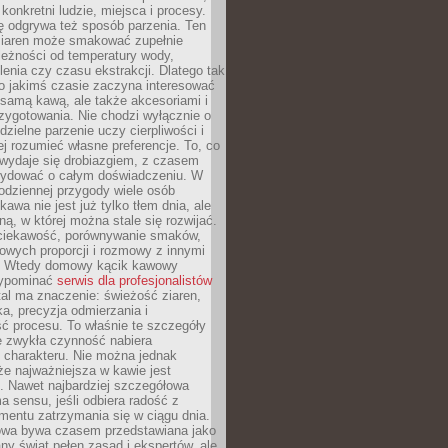
 konkretni ludzie, miejsca i procesy.
ę odgrywa też sposób parzenia. Ten
ziaren może smakować zupełnie
leżności od temperatury wody,
lenia czy czasu ekstrakcji. Dlatego tak
o jakimś czasie zaczyna interesować
o samą kawą, ale także akcesoriami i
zygotowania. Nie chodzi wyłącznie o
ielne parzenie uczy cierpliwości i
ej rozumieć własne preferencje. To, co
wydaje się drobiazgiem, z czasem
ydować o całym doświadczeniu. W
codziennej przygody wiele osób
kawa nie jest już tylko tłem dnia, ale
ną, w której można stale się rozwijać.
 ciekawość, porównywanie smaków,
owych proporcji i rozmowy z innymi
. Wtedy domowy kącik kawowy
zypominać
serwis dla profesjonalistów
al ma znaczenie: świeżość ziaren,
a, precyzja odmierzania i
ć procesu. To właśnie te szczegóły
e zwykła czynność nabiera
 charakteru. Nie można jednak
e najważniejsza w kawie jest
. Nawet najbardziej szczegółowa
a sensu, jeśli odbiera radość z
mentu zatrzymania się w ciągu dnia.
owa bywa czasem przedstawiana jako
y świat pełen zasad i ekspertów, ale