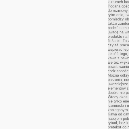
kulturach ka
Podana gośc
do rozmowy. 
rytm dnia, t
pomiędzy ob
także zainte
podejściem 
uwagę na war
produktu na 
filiżanki. T
czyjaś prac
wspierać lep
jakość tego,
kawa z pewne
ale też więk
powstawania
codzienności
Można odkry
parzenia, no
uważniejsze
elementów ży
dopóki nie p
Wtedy okazuj
nie tylko ene
rzemiosło i 
zabieganym 
Kawa od dawn
napojem pob
rytuał, bez 
pretekst do 