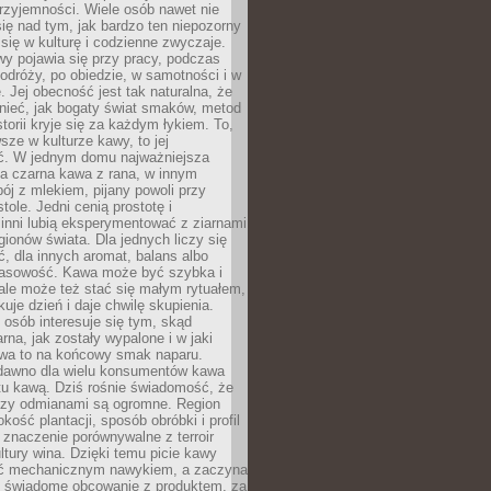
rzyjemności. Wiele osób nawet nie
ię nad tym, jak bardzo ten niepozorny
 się w kulturę i codzienne zwyczaje.
wy pojawia się przy pracy, podczas
odróży, po obiedzie, w samotności i w
. Jej obecność jest tak naturalna, że
nieć, jak bogaty świat smaków, metod
storii kryje się za każdym łykiem. To,
sze w kulturze kawy, to jej
ć. W jednym domu najważniejsza
a czarna kawa z rana, w innym
pój z mlekiem, pijany powoli przy
ole. Jedni cenią prostotę i
 inni lubią eksperymentować z ziarnami
gionów świata. Dla jednych liczy się
, dla innych aromat, balans albo
wasowość. Kawa może być szybka i
ale może też stać się małym rytuałem,
kuje dzień i daje chwilę skupienia.
 osób interesuje się tym, skąd
rna, jak zostały wypalone i w jaki
wa to na końcowy smak naparu.
dawno dla wielu konsumentów kawa
tu kawą. Dziś rośnie świadomość, że
dzy odmianami są ogromne. Region
kość plantacji, sposób obróbki i profil
 znaczenie porównywalne z terroir
tury wina. Dzięki temu picie kawy
yć mechanicznym nawykiem, a zaczyna
 świadome obcowanie z produktem, za