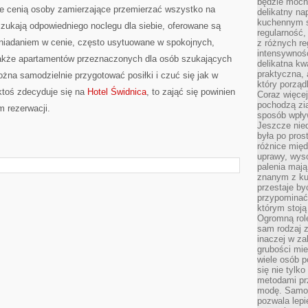
będzie mocn
e cenią osoby zamierzające przemierzać wszystko na
delikatny na
kuchennym st
szukają odpowiedniego noclegu dla siebie, oferowane są
regularność,
śniadaniem w cenie, często usytuowane w spokojnych,
z różnych re
intensywność
także apartamentów przeznaczonych dla osób szukających
delikatna k
praktyczna, 
ożna samodzielnie przygotować posiłki i czuć się jak w
który porząd
ktoś zdecyduje się na
Hotel Świdnica
, to zająć się powinien
Coraz więcej
pochodzą zia
 rezerwacji.
sposób wpły
Jeszcze nie
była po pros
różnice mię
uprawy, wyso
palenia mają
znanym z kul
przestaje b
przypominać
którym stoją
Ogromną rol
sam rodzaj 
inaczej w za
grubości mie
wiele osób p
się nie tylk
metodami pr
modę. Samodz
pozwala lepi