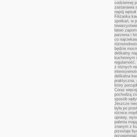
codziennej p
zastanawia s
napój wpisał
Filiżanka ka
spotkań, w p
towarzystwie
łatwo zapom
parzenia i hi
co najciekaw
różnorodnoś
będzie mocn
delikatny na
kuchennym st
regularność,
z różnych re
intensywność
delikatna k
praktyczna, 
który porząd
Coraz więcej
pochodzą zia
sposób wpły
Jeszcze nie
była po pros
różnice mię
uprawy, wyso
palenia mają
znanym z kul
przestaje b
przypominać