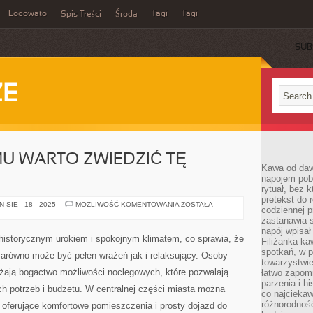
Lodowato
Tagi
Tagi
Spis Treści
Środa
SUB
ZE
MU WARTO ZWIEDZIĆ TĘ
Kawa od dawn
napojem pob
rytuał, bez 
pretekst do 
ŚWIDNICA
SIE - 18 - 2025
MOŻLIWOŚĆ KOMENTOWANIA
ZOSTAŁA
codziennej p
–
CZEMU
zastanawia s
WARTO
napój wpisał
ZWIEDZIĆ
historycznym urokiem i spokojnym klimatem, co sprawia, że
Filiżanka ka
TĘ
MIEJSCOWOŚĆ
spotkań, w p
zarówno może być pełen wrażeń jak i relaksujący. Osoby
towarzystwie
ażają bogactwo możliwości noclegowych, które pozwalają
łatwo zapom
parzenia i hi
h potrzeb i budżetu. W centralnej części miasta można
co najciekaw
różnorodnoś
e oferujące komfortowe pomieszczenia i prosty dojazd do