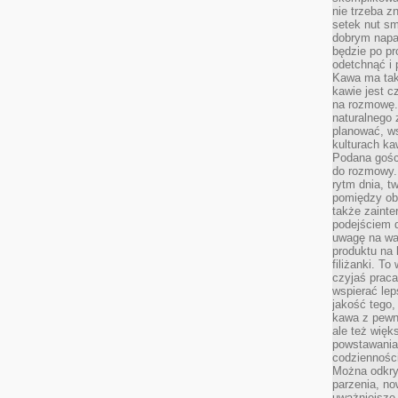
nie trzeba z
setek nut s
dobrym napar
będzie po pr
odetchnąć i 
Kawa ma tak
kawie jest 
na rozmowę.
naturalnego 
planować, w
kulturach ka
Podana gośc
do rozmowy. 
rytm dnia, t
pomiędzy ob
także zainte
podejściem 
uwagę na war
produktu na 
filiżanki. T
czyjaś prac
wspierać lep
jakość tego,
kawa z pewne
ale też więk
powstawania
codzienności
Można odkry
parzenia, no
uważniejsze