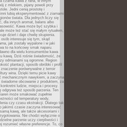
a czarna kawa z rana, w innym
pój z mlekiem, pijany powoli przy
ole. Jedni cenią prostotę i
 inni lubią eksperymentować z ziarnami
gionów świata. Dla jednych liczy się
, dla innych aromat, balans albo
wasowość. Kawa może być szybka i
ale może też stać się małym rytuałem,
kuje dzień i daje chwilę skupienia.
 osób interesuje się tym, skąd
rna, jak zostały wypalone i w jaki
wa to na końcowy smak naparu.
dawno dla wielu konsumentów kawa
tu kawą. Dziś rośnie świadomość, że
dzy odmianami są ogromne. Region
kość plantacji, sposób obróbki i profil
 znaczenie porównywalne z terroir
tury wina. Dzięki temu picie kawy
yć mechanicznym nawykiem, a zaczyna
 świadome obcowanie z produktem, za
 konkretni ludzie, miejsca i procesy.
ę odgrywa też sposób parzenia. Ten
ziaren może smakować zupełnie
leżności od temperatury wody,
lenia czy czasu ekstrakcji. Dlatego tak
o jakimś czasie zaczyna interesować
o samą kawą, ale także akcesoriami i
zygotowania. Nie chodzi wyłącznie o
ielne parzenie uczy cierpliwości i
ej rozumieć własne preferencje. To, co