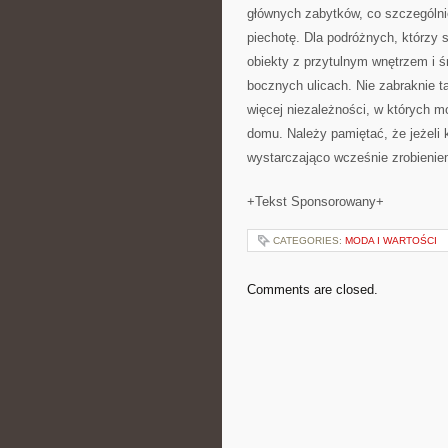
głównych zabytków, co szczególni
piechotę. Dla podróżnych, którzy 
obiekty z przytulnym wnętrzem i 
bocznych ulicach. Nie zabraknie 
więcej niezależności, w których m
domu. Należy pamiętać, że jeżeli 
wystarczająco wcześnie zrobieniem
+Tekst Sponsorowany+
CATEGORIES:
MODA I WARTOŚCI
Comments are closed.