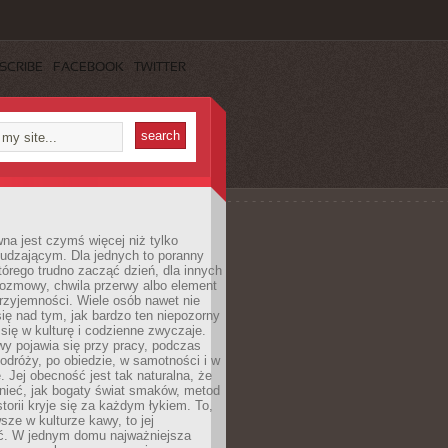
SCRIBE
FACEBOOK
TWITTER
a jest czymś więcej niż tylko
udzającym. Dla jednych to poranny
którego trudno zacząć dzień, dla innych
rozmowy, chwila przerwy albo element
rzyjemności. Wiele osób nawet nie
ię nad tym, jak bardzo ten niepozorny
 się w kulturę i codzienne zwyczaje.
wy pojawia się przy pracy, podczas
odróży, po obiedzie, w samotności i w
. Jej obecność jest tak naturalna, że
nieć, jak bogaty świat smaków, metod
storii kryje się za każdym łykiem. To,
sze w kulturze kawy, to jej
ć. W jednym domu najważniejsza