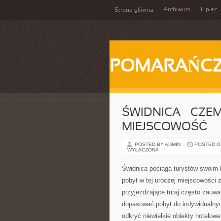
Archiwum
Lipiec
Strona główna
POMARAŃC
ŚWIDNICA – CZE
MIEJSCOWOŚĆ
POSTED BY ADMIN
POSTED ON 
WYŁĄCZONA
Świdnica pociąga turystów swoim 
pobyt w tej uroczej miejscowości 
przyjeżdżające tutaj często zauw
dopasować pobyt do indywidualnyc
odkryć niewielkie obiekty hotelow