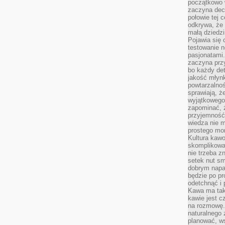
początkowo 
zaczyna dec
połowie tej 
odkrywa, że 
małą dziedzi
Pojawia się
testowanie n
pasjonatami
zaczyna pr
bo każdy det
jakość młynk
powtarzalnoś
sprawiają, ż
wyjątkowego
zapominać, ż
przyjemność
wiedza nie m
prostego mo
Kultura kaw
skomplikowan
nie trzeba z
setek nut s
dobrym napar
będzie po pr
odetchnąć i 
Kawa ma tak
kawie jest 
na rozmowę.
naturalnego 
planować, w