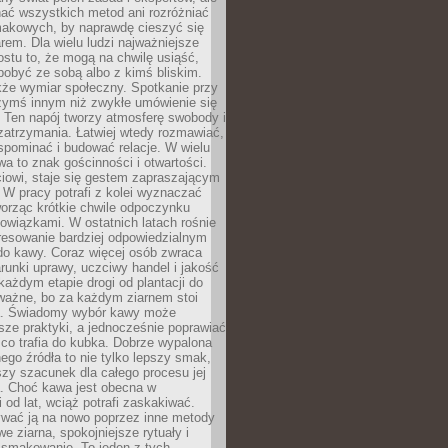
nać wszystkich metod ani rozróżniać
makowych, by naprawdę cieszyć się
em. Dla wielu ludzi najważniejsze
ostu to, że mogą na chwilę usiąść,
pobyć ze sobą albo z kimś bliskim.
że wymiar społeczny. Spotkanie przy
czymś innym niż zwykłe umówienie się
 Ten napój tworzy atmosferę swobody i
zatrzymania. Łatwiej wtedy rozmawiać,
spominać i budować relacje. W wielu
wa to znak gościnności i otwartości.
iowi, staje się gestem zapraszającym
W pracy potrafi z kolei wyznaczać
worząc krótkie chwile odpoczynku
owiązkami. W ostatnich latach rośnie
resowanie bardziej odpowiedzialnym
do kawy. Coraz więcej osób zwraca
unki uprawy, uczciwy handel i jakość
każdym etapie drogi od plantacji do
o ważne, bo za każdym ziarnem stoi
a. Świadomy wybór kawy może
sze praktyki, a jednocześnie poprawiać
 co trafia do kubka. Dobrze wypalona
go źródła to nie tylko lepszy smak,
szy szacunek dla całego procesu jej
. Choć kawa jest obecna w
 od lat, wciąż potrafi zaskakiwać.
wać ją na nowo poprzez inne metody
we ziarna, spokojniejsze rytuały i
 smakowanie. To jeden z tych