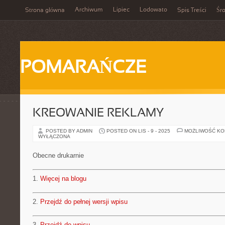
Archiwum
Lipiec
Lodowato
Strona główna
Spis Treści
Śr
POMARAŃCZE
KREOWANIE REKLAMY
POSTED BY ADMIN
POSTED ON LIS - 9 - 2025
MOŻLIWOŚĆ K
WYŁĄCZONA
Obecne drukarnie
1.
Więcej na blogu
2.
Przejdź do pełnej wersji wpisu
3.
Przejdź do wpisu