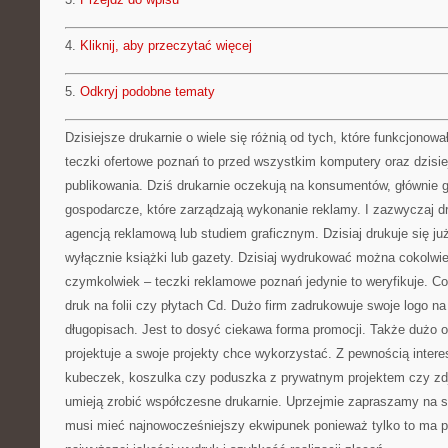
4.
Kliknij, aby przeczytać więcej
5.
Odkryj podobne tematy
Dzisiejsze drukarnie o wiele się różnią od tych, które funkcjonowa
teczki ofertowe poznań to przed wszystkim komputery oraz dzisie
publikowania. Dziś drukarnie oczekują na konsumentów, głównie g
gospodarcze, które zarządzają wykonanie reklamy. I zazwyczaj dr
agencją reklamową lub studiem graficznym. Dzisiaj drukuje się już
wyłącznie książki lub gazety. Dzisiaj wydrukować można cokolw
czymkolwiek – teczki reklamowe poznań jedynie to weryfikuje. Cod
druk na folii czy płytach Cd. Dużo firm zadrukowuje swoje logo n
długopisach. Jest to dosyć ciekawa forma promocji. Także dużo 
projektuje a swoje projekty chce wykorzystać. Z pewnością inte
kubeczek, koszulka czy poduszka z prywatnym projektem czy zdj
umieją zrobić współczesne drukarnie. Uprzejmie zapraszamy na s
musi mieć najnowocześniejszy ekwipunek ponieważ tylko to ma 