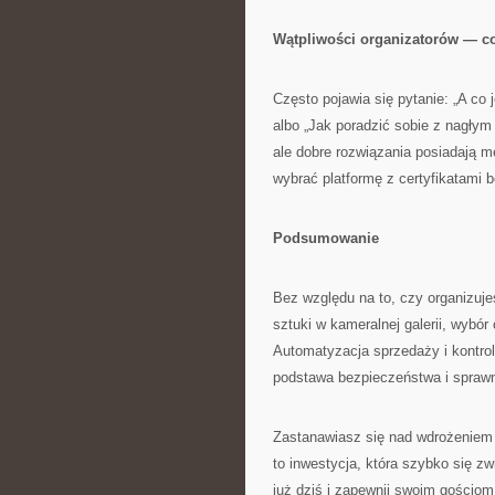
Wątpliwości organizatorów — co 
Często pojawia się pytanie: „A co
albo „Jak poradzić sobie z nagłym
ale dobre rozwiązania posiadają m
wybrać platformę z certyfikatami
Podsumowanie
Bez względu na to, czy organizu
sztuki w kameralnej galerii, wybó
Automatyzacja sprzedaży i kontrola
podstawa bezpieczeństwa i sprawne
Zastanawiasz się nad wdrożeniem
to inwestycja, która szybko się zw
już dziś i zapewnij swoim gościo