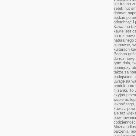
nie trzeba z
setek nut s
dobrym napar
będzie po pr
odetchnąć i 
Kawa ma tak
kawie jest 
na rozmowę.
naturalnego 
planować, w
kulturach ka
Podana gośc
do rozmowy. 
rytm dnia, t
pomiędzy ob
także zainte
podejściem 
uwagę na war
produktu na 
filiżanki. T
czyjaś prac
wspierać lep
jakość tego,
kawa z pewne
ale też więk
powstawania
codzienności
Można odkry
parzenia, no
uważniejsze