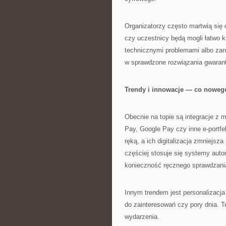
Organizatorzy często martwią się 
czy uczestnicy będą mogli łatwo ku
technicznymi problemami albo zan
w sprawdzone rozwiązania gwarant
Trendy i innowacje — co noweg
Obecnie na topie są integracje z m
Pay, Google Pay czy inne e-portf
ręką, a ich digitalizacja zmniejs
częściej stosuje się systemy aut
konieczność ręcznego sprawdzania
Innym trendem jest personalizacja
do zainteresowań czy pory dnia. To
wydarzenia.