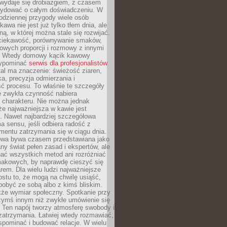
wydaje się drobiazgiem, z czasem
ydować o całym doświadczeniu. W
codziennej przygody wiele osób
kawa nie jest już tylko tłem dnia, ale
ną, w której można stale się rozwijać.
 ciekawość, porównywanie smaków,
owych proporcji i rozmowy z innymi
. Wtedy domowy kącik kawowy
zypominać
serwis dla profesjonalistów
al ma znaczenie: świeżość ziaren,
a, precyzja odmierzania i
ć procesu. To właśnie te szczegóły
e zwykła czynność nabiera
 charakteru. Nie można jednak
e najważniejsza w kawie jest
. Nawet najbardziej szczegółowa
a sensu, jeśli odbiera radość z
mentu zatrzymania się w ciągu dnia.
owa bywa czasem przedstawiana jako
y świat pełen zasad i ekspertów, ale
nać wszystkich metod ani rozróżniać
makowych, by naprawdę cieszyć się
em. Dla wielu ludzi najważniejsze
ostu to, że mogą na chwilę usiąść,
pobyć ze sobą albo z kimś bliskim.
że wymiar społeczny. Spotkanie przy
czymś innym niż zwykłe umówienie się
 Ten napój tworzy atmosferę swobody i
zatrzymania. Łatwiej wtedy rozmawiać,
spominać i budować relacje. W wielu