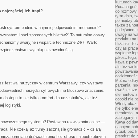
kulturach ka
Podana gośc
najczęściej ich trapi?
do rozmowy. 
rytm dnia, t
pomiędzy ob
także zainte
 jeśli system padnie w najmniej odpowiednim momencie?”
podejściem 
uwagę na war
 wzrostem ilości sprzedanych biletów?” To naturalne obawy,
produktu na 
echanizmy awaryjne i wsparcie techniczne 24/7. Warto
filiżanki. T
czyjaś prac
 bezpieczeństwa i wysoką niezawodnością.
wspierać lep
jakość tego,
kawa z pewne
ale też więk
powstawania
codzienności
Można odkry
jesz festiwal muzyczny w centrum Warszawy, czy wystawę
parzenia, no
uważniejsze
r odpowiednich narzędzi cyfrowych ma kluczowe znaczenie.
elementów ży
 dostępu to nie tylko komfort dla uczestników, ale też
dopóki nie p
Wtedy okazuj
j logistyki.
nie tylko ene
rzemiosło i 
zabieganym 
 nowoczesnego systemu? Postaw na rozwiązania online —
Kawa od dawn
napojem pob
raca. Nie czekaj aż tłumy zaczną się gromadzić – działaj
rytuał, bez 
pretekst do 
m niezapomniane doświadczenia bez stresu i niepotrzebnych