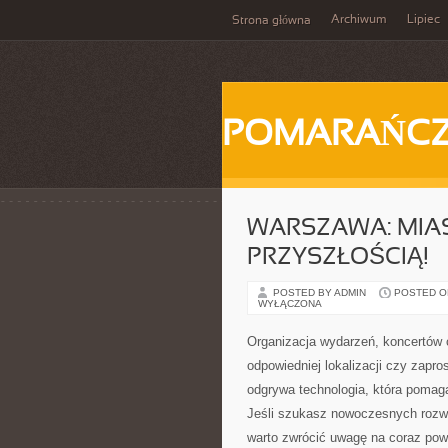
Archiwum
Lipiec
Strona główna
POMARAŃC
WARSZAWA: MIAST
PRZYSZŁOŚCIĄ!
POSTED BY ADMIN
POSTED ON
WYŁĄCZONA
Organizacja wydarzeń, koncertów 
odpowiedniej lokalizacji czy zapr
odgrywa technologia, która pomaga
Jeśli szukasz nowoczesnych rozwi
warto zwrócić uwagę na coraz po