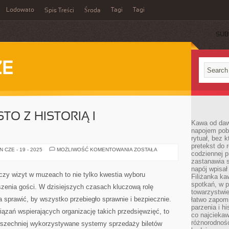
Lodowato
Tagi
Tagi
Spis Treści
Środa
SUB
ZE
O Z HISTORIĄ I
Kawa od dawn
napojem pob
rytuał, bez 
pretekst do 
WARSZAWA:
 CZE - 19 - 2025
MOŻLIWOŚĆ KOMENTOWANIA
ZOSTAŁA
codziennej p
MIASTO
Z
zastanawia s
HISTORIĄ
napój wpisał
I
czy wizyt w muzeach to nie tylko kwestia wyboru
Filiżanka ka
PRZYSZŁOŚCIĄ!
spotkań, w p
oszenia gości. W dzisiejszych czasach kluczową rolę
towarzystwie
 sprawić, by wszystko przebiegło sprawnie i bezpiecznie.
łatwo zapom
parzenia i hi
ązań wspierających organizację takich przedsięwzięć, to
co najciekaw
różnorodnoś
wszechniej wykorzystywane systemy sprzedaży biletów