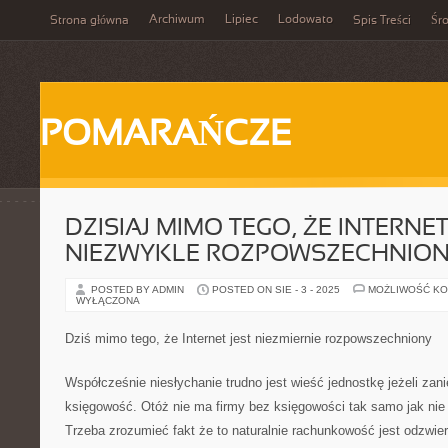
Archiwum
Lipiec
Lodowato
Strona główna
Spis Treści
Śr
POMARAŃCZE
DZISIAJ MIMO TEGO, ŻE INTERNET
NIEZWYKLE ROZPOWSZECHNIO
POSTED BY ADMIN
POSTED ON SIE - 3 - 2025
MOŻLIWOŚĆ K
WYŁĄCZONA
Dziś mimo tego, że Internet jest niezmiernie rozpowszechniony
Współcześnie niesłychanie trudno jest wieść jednostkę jeżeli zan
księgowość. Otóż nie ma firmy bez księgowości tak samo jak ni
Trzeba zrozumieć fakt że to naturalnie rachunkowość jest odzwie