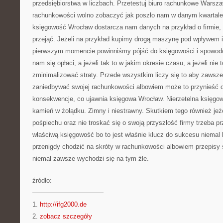
przedsiębiorstwa w liczbach. Przetestuj biuro rachunkowe Warszaw
rachunkowości wolno zobaczyć jak poszło nam w danym kwartale
księgowość Wrocław dostarcza nam danych na przykład o firmie, 
przejąć. Jeżeli na przykład kupimy drogą maszynę pod wpływem i
pierwszym momencie powinniśmy pójść do księgowości i spowod
nam się opłaci, a jeżeli tak to w jakim okresie czasu, a jeżeli nie
zminimalizować straty. Przede wszystkim liczy się to aby zawsze
zaniedbywać swojej rachunkowości albowiem może to przynieść 
konsekwencje, co ujawnia księgowa Wrocław. Nierzetelna księg
kamień w żołądku. Zimny i niestrawny. Skutkiem tego również jeż
pośpiechu oraz nie troskać się o swoją przyszłość firmy trzeba 
właściwą księgowość bo to jest właśnie klucz do sukcesu niemal k
przenigdy chodzić na skróty w rachunkowości albowiem przepisy
niemal zawsze wychodzi się na tym źle.
źródło:
———————————
1.
http://ifg2000.de
2.
zobacz szczegóły