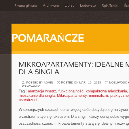
Archiwum
Lipiec
Lodowato
Strona główna
Spis Treści
Śr
POMARAŃCZE
MIKROAPARTAMENTY: IDEALNE 
DLA SINGLA
POSTED BY ADMIN
POSTED ON MAR - 19 - 2025
MOŻLIWOŚĆ 
WYŁĄCZONA
Tagi:
aranżacja wnętrz
,
funkcjonalność
,
kompaktowe mieszkania
mieszkanie dla singla
,
Mikroapartamenty
,
minimalizm
,
praktyczne
przestrzeni
W dzisiejszych czasach coraz więcej osób ​decyduje się na życie
przestrzeń staje się luksusem. Dla singli, którzy cenią sobie wygo
oszczędność czasu, mikroapartamenty stają się idealnym rozwiąz