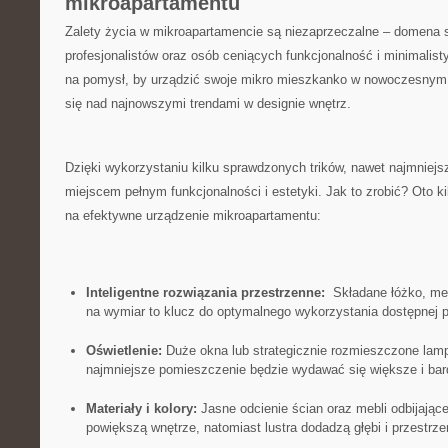
mikroapartamentu
Zalety życia w mikroapartamencie są niezaprzeczalne – domena s
profesjonalistów oraz osób ceniących funkcjonalność i minimalist
na pomysł, by urządzić swoje mikro mieszkanko w nowoczesnym st
się ‌nad najnowszymi trendami w designie wnętrz.
Dzięki wykorzystaniu kilku sprawdzonych trików, nawet najmniej
miejscem pełnym⁣ funkcjonalności​ i estetyki. Jak to zrobić? Oto 
na efektywne urządzenie mikroapartamentu:
Inteligentne rozwiązania przestrzenne:
⁢ Składane łóżko, me
na wymiar ⁤to klucz do optymalnego wykorzystania dostępnej​ p
Oświetlenie:
Duże okna lub⁤ strategicznie rozmieszczone lam
najmniejsze‍ pomieszczenie będzie wydawać się większe‌ i bard
Materiały ‍i kolory:
Jasne odcienie ścian oraz mebli odbijające
powiększą wnętrze, natomiast lustra dodadzą głębi i przestrze