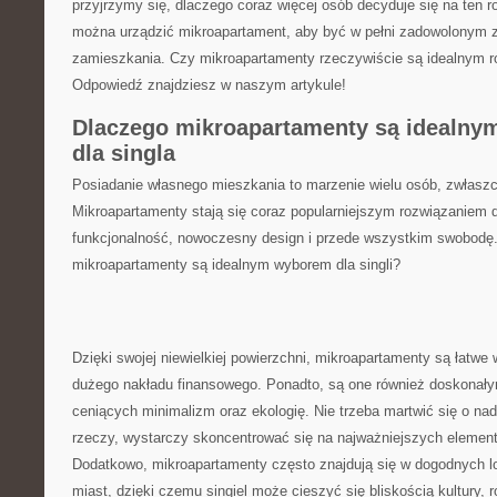
przyjrzymy się, dlaczego coraz więcej osób decyduje się na ten ro
można urządzić mikroapartament, aby być w pełni zadowolonym z
zamieszkania. Czy mikroapartamenty rzeczywiście są idealnym ro
Odpowiedź znajdziesz w naszym artykule!
Dlaczego mikroapartamenty są idealny
dla singla
Posiadanie własnego mieszkania to marzenie wielu osób, zwłaszcza
Mikroapartamenty‌ stają ​się coraz popularniejszym rozwiązaniem d
funkcjonalność, nowoczesny design i ‍przede wszystkim swobodę
mikroapartamenty są⁢ idealnym wyborem dla singli?
Dzięki swojej niewielkiej powierzchni, mikroapartamenty są łatwe 
dużego nakładu finansowego. Ponadto, są one również doskonały
ceniących minimalizm ‍oraz ekologię. Nie trzeba martwić się o nad
rzeczy, wystarczy skoncentrować ⁣się na najważniejszych element
Dodatkowo, mikroapartamenty często znajdują się w dogodnych lo
miast, dzięki czemu singiel może cieszyć⁣ się⁤ bliskością kultury, r