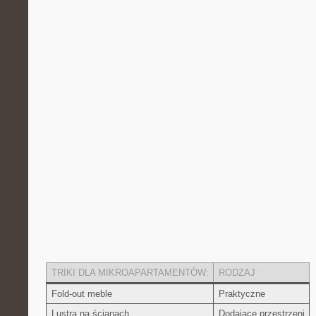
TRIKI DLA MIKROAPARTAMENTÓW:
RODZAJ
Fold-out meble
Praktyczne
Lustra na ⁤ścianach
Dodające przestrzeni