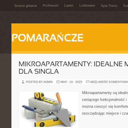
Archiwum
Lipiec
Lodowato
Strona główna
Spis Treści
Śr
POMARAŃCZE
MIKROAPARTAMENTY: IDEALNE 
DLA SINGLA
POSTED BY ADMIN
MAR - 19 - 2025
MOŻLIWOŚĆ KOMENTOWA
Mikroapartamenty są idealn
ceniącego funkcjonalność i
można cieszyć się komforte
oszczędzając miejsce i cza