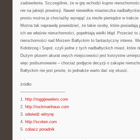
zadowolenia. Szczególnie, że w grę wchodzi kupno nieruchomośc
nie na jakiejś prowincji. Nawet niewielkie miasteczka nadbałtyckie
prostu można je chociażby wynająć za niezłe pieniądze w trakcie
Można tak naprawdę powiedzieć, że takie osoby, które posiadają p
ich we właśnie nieruchomości, popełniają wielki błąd. Przecież to
nieruchomości nad Morzem Bałtyckim to fantastyczny interes. 
Kołobrzeg i Sopot, czyli jedne z tych nadbałtyckich miast, które n
Dużym plusem akurat owych miejscowości jest korzystne umiejscow
więc podsumowanie – chociaż podjęcie decyzji o zakupie nieru
Bałtyckim nie jest proste, to jednakże warto dać się skusić.
źródło:
———————————
1.
http://roggijewelers.com
2.
http://ruckmanhaus.com
3.
odwiedź witrynę
4.
http://scoten.com
5.
zobacz poradnik