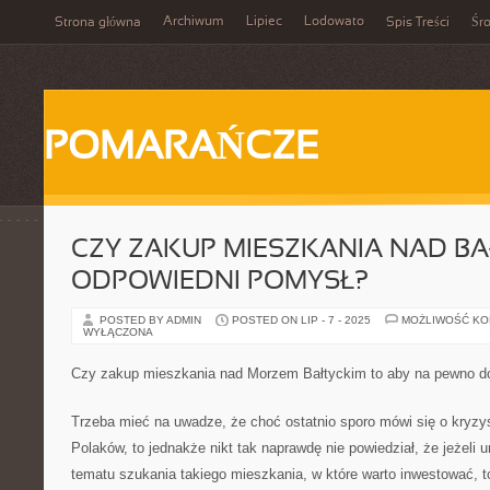
Archiwum
Lipiec
Lodowato
Strona główna
Spis Treści
Śr
POMARAŃCZE
CZY ZAKUP MIESZKANIA NAD BA
ODPOWIEDNI POMYSŁ?
POSTED BY ADMIN
POSTED ON LIP - 7 - 2025
MOŻLIWOŚĆ K
WYŁĄCZONA
Czy zakup mieszkania nad Morzem Bałtyckim to aby na pewno d
Trzeba mieć na uwadze, że choć ostatnio sporo mówi się o kryzysi
Polaków, to jednakże nikt tak naprawdę nie powiedział, że jeżeli 
tematu szukania takiego mieszkania, w które warto inwestować, 