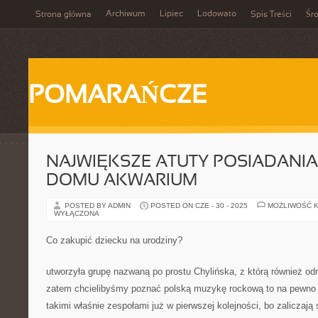
Archiwum
Lipiec
Lodowato
Strona główna
Spis Treści
Śr
POMARAŃCZE
NAJWIĘKSZE ATUTY POSIADANI
DOMU AKWARIUM
POSTED BY ADMIN
POSTED ON CZE - 30 - 2025
MOŻLIWOŚĆ 
WYŁĄCZONA
Co zakupić dziecku na urodziny?
utworzyła grupę nazwaną po prostu Chylińska, z którą również odn
zatem chcielibyśmy poznać polską muzykę rockową to na pewno
takimi właśnie zespołami już w pierwszej kolejności, bo zaliczają 