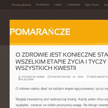
Archiwum
Lipiec
Lodowato
Strona główna
Spis Treści
Śr
POMARAŃCZE
O ZDROWIE JEST KONIECZNE STA
WSZELKIM ETAPIE ŻYCIA I TYCZY 
WSZYSTKICH KWESTII
POSTED BY ADMIN
POSTED ON SIE - 15 - 2025
MOŻLIWOŚĆ 
WYŁĄCZONA
O zdrowie należy dbać na każdym etapie egzystowania i tyczy się
Wygląd zewnętrzny jest nadzwyczaj istotny. Każdy jeden chce si
wyglądać, zwracać na siebie pozytywną uwagę. Na design zewnę