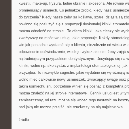
kwestii, make-up, fryzura, ładne ubranie i akcesoria. Ale równie wa
promieniujący uśmiech. Co jednakże zrobić, kiedy nasz uśmiesz
do życzenia? Kiedy nasze zęby są koślawe, szare, dziąsła są zbo
powinno się posłużyć się z propozycji doskonałej kliniki stomatolo
można odnaleźć na stronie
. To oferta kliniki, jaka cieszy się 
zważywszy na mnóstwo usług, jakie proponuje. Każdy stomatolog z
wie jak porządnie wystarać się o klienta, niezależnie od wieku w j
odpowiednie doświadczenie, wiedzę i wykształcenie, żeby zająć 
najtrudniejszym przypadkiem dentystycznym. Decydując się na wy
kliniki, wolno np. skorzystać z implantologii stomatologicznej, jak 
przyzębia. To niezwykłe sugestie, jakie wydatnie się wyróżniają na
wolno mieć całkowicie nowy uśmieszek, zwracający uwagę oraz 
takim uśmiechu śni, potrzebnie winien się poznać z kompletną prop
można znaleźć na jej stronie internetowej. Cennik usług jest w ty
zamieszczony, od razu można się wobec tego nastawić na koszty 
nad jaką nie można przejść, nie rzuciwszy na nią najpierw oka.
źródło:
———————————