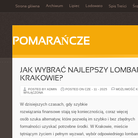
Archiwum
Lipiec
Lodowato
Strona główna
Spis Treści
Śr
POMARAŃCZE
JAK WYBRAĆ NAJLEPSZY LOMBA
KRAKOWIE?
POSTED BY ADMIN
POSTED ON CZE - 11 - 2025
MOŻLIWOŚĆ 
WYŁĄCZONA
W dzisiejszych czasach, gdy szybkie
rozwiązania finansowe stają się koniecznością, coraz więcej
osób szuka alternatyw, które pozwolą im szybko i bez zbędnych
formalności uzyskać potrzebne środki. W Krakowie, mieście
tętniącym życiem i pełnym wyzwań, wybór odpowiedniego lombar