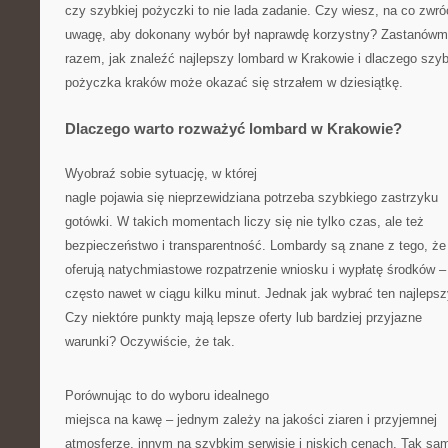
czy szybkiej pożyczki to nie lada zadanie. Czy wiesz, na co zwró
uwagę, aby dokonany wybór był naprawdę korzystny? Zastanówm
razem, jak znaleźć najlepszy lombard w Krakowie i dlaczego szy
pożyczka kraków może okazać się strzałem w dziesiątkę.
Dlaczego warto rozważyć lombard w Krakowie?
Wyobraź sobie sytuację, w której
nagle pojawia się nieprzewidziana potrzeba szybkiego zastrzyku
gotówki. W takich momentach liczy się nie tylko czas, ale też
bezpieczeństwo i transparentność. Lombardy są znane z tego, że
oferują natychmiastowe rozpatrzenie wniosku i wypłatę środków –
często nawet w ciągu kilku minut. Jednak jak wybrać ten najleps
Czy niektóre punkty mają lepsze oferty lub bardziej przyjazne
warunki? Oczywiście, że tak.
Porównując to do wyboru idealnego
miejsca na kawę – jednym zależy na jakości ziaren i przyjemnej
atmosferze, innym na szybkim serwisie i niskich cenach. Tak sam