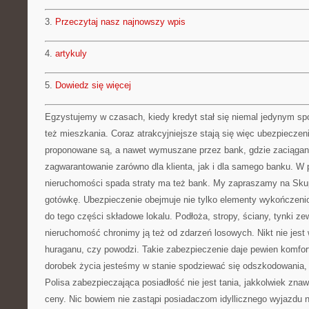
3.
Przeczytaj nasz najnowszy wpis
4.
artykuly
5.
Dowiedz się więcej
Egzystujemy w czasach, kiedy kredyt stał się niemal jedynym 
też mieszkania. Coraz atrakcyjniejsze stają się więc ubezpieczenia
proponowane są, a nawet wymuszane przez bank, gdzie zaciągany 
zagwarantowanie zarówno dla klienta, jak i dla samego banku. W
nieruchomości spada straty ma też bank. My zapraszamy na Sku
gotówkę. Ubezpieczenie obejmuje nie tylko elementy wykończeni
do tego części składowe lokalu. Podłoża, stropy, ściany, tynki ze
nieruchomość chronimy ją też od zdarzeń losowych. Nikt nie jest
huraganu, czy powodzi. Takie zabezpieczenie daje pewien komfor
dorobek życia jesteśmy w stanie spodziewać się odszkodowania, kt
Polisa zabezpieczająca posiadłość nie jest tania, jakkolwiek zna
ceny. Nic bowiem nie zastąpi posiadaczom idyllicznego wyjazdu 