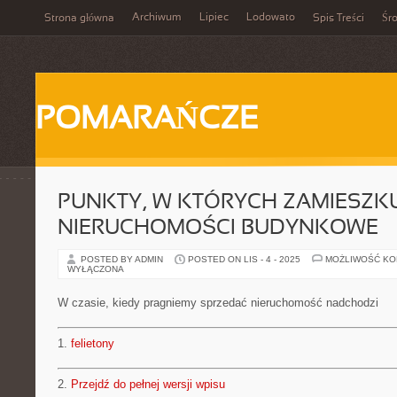
Archiwum
Lipiec
Lodowato
Strona główna
Spis Treści
Śr
POMARAŃCZE
PUNKTY, W KTÓRYCH ZAMIESZKU
NIERUCHOMOŚCI BUDYNKOWE
POSTED BY ADMIN
POSTED ON LIS - 4 - 2025
MOŻLIWOŚĆ K
WYŁĄCZONA
W czasie, kiedy pragniemy sprzedać nieruchomość nadchodzi
1.
felietony
2.
Przejdź do pełnej wersji wpisu