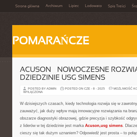
Archiwum
Lipiec
Lodowato
Strona główna
Spis Treści
Śr
POMARAŃCZE
ACUSON – NOWOCZESNE ROZWI
DZIEDZINIE USG SIMENS
POSTED BY ADMIN
POSTED ON CZE - 8 - 2025
MOŻLIWOŚĆ K
WYŁĄCZONA
W dzisiejszych czasach, kiedy technologia rozwija się w zawrotn
zauważyć, jak duży wpływ mają innowacyjne rozwiązania na bra
obszarze diagnostyki obrazowej, gdzie precyzja i szybkość odgr
z liderów w tej dziedzinie jest marka
Acuson,usg simens
. Dlacze
cieszy się tak dużym uznaniem? Odpowiedź jest prosta – to połą