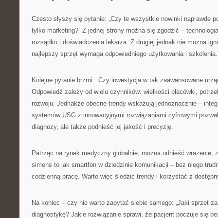
Często słyszy się pytanie: „Czy te wszystkie nowinki naprawdę p
tylko marketing?” Z jednej strony można się zgodzić – technologi
rozsądku i doświadczenia lekarza. Z drugiej jednak nie można ign
najlepszy sprzęt wymaga odpowiedniego użytkowania i szkolenia.
Kolejne pytanie brzmi: „Czy inwestycja w tak zaawansowane urząd
Odpowiedź zależy od wielu czynników: wielkości placówki, potrz
rozwoju. Jednakże obecne trendy wskazują jednoznacznie – inte
systemów USG z innowacyjnymi rozwiązaniami cyfrowymi pozwala
diagnozy, ale także podnieść jej jakość i precyzję.
Patrząc na rynek medyczny globalnie, można odnieść wrażenie, ż
simens to jak smartfon w dziedzinie komunikacji – bez niego trud
codzienną pracę. Warto więc śledzić trendy i korzystać z dostęp
Na koniec – czy nie warto zapytać siebie samego: „Jaki sprzęt z
diagnostykę? Jakie rozwiązanie sprawi, że pacjent poczuje się b