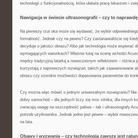
technologii z funkcjonalnością, która ułatwia pracę lekarzom i zw
Nawigacja w świecie ultrasonografii – czy to naprawd
Na pierwszy rzut oka może się wydawać, że wybór odpowiednieg
formalność. Jednak czy na pewno? Czy zastanawialiście się kied
decyduje o jakości obrazu? Albo jak technologia może wspierać d
wymagających warunkach? Właśnie tutaj na scenę wchodzi Acuso
między tradycyjną latarką a nowoczesnym reflektorem – różnica j
korzystają z najnowszych rozwiązań, takich jak zaawansowane a
obrazu czy szerokie możliwości dopasowania parametrów do konkr
Czy można więc mówić o jednym uniwersalnym rozwiązaniu? Nie 
dobry samochód – dla jednych liczy się moc silnika, dla innych ko
zwracają uwagę na oszczędność paliwa – tak i ultrasonografy Ac
potrzeb użytkownika. Jednak jedno jest pewne – wybór nowoczesn
na lata.
Obawy i wyzwania – czy technologia zawsze jest ratu