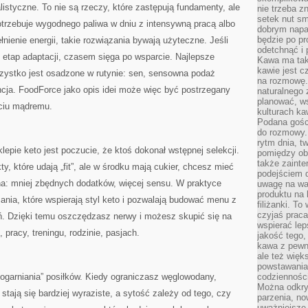
listyczne. To nie są rzeczy, które zastępują fundamenty, ale
nie trzeba z
setek nut s
otrzebuje wygodnego paliwa w dniu z intensywną pracą albo
dobrym napar
będzie po pr
nienie energii, takie rozwiązania bywają użyteczne. Jeśli
odetchnąć i 
z etap adaptacji, czasem sięga po wsparcie. Najlepsze
Kawa ma tak
kawie jest 
szystko jest osadzone w rutynie: sen, sensowna podaż
na rozmowę.
ncja. FoodForce jako opis idei może więc być postrzegany
naturalnego 
planować, w
ściu mądremu.
kulturach ka
Podana gośc
do rozmowy. 
rytm dnia, t
ie keto jest poczucie, że ktoś dokonał wstępnej selekcji.
pomiędzy ob
także zainte
ty, które udają „fit”, ale w środku mają cukier, chcesz mieć
podejściem 
asna: mniej zbędnych dodatków, więcej sensu. W praktyce
uwagę na war
produktu na 
ania, które wspierają styl keto i pozwalają budować menu z
filiżanki. T
czyjaś prac
eń. Dzięki temu oszczędzasz nerwy i możesz skupić się na
wspierać lep
pracy, treningu, rodzinie, pasjach.
jakość tego,
kawa z pewne
ale też więk
powstawania
ogarniania” posiłków. Kiedy ograniczasz węglowodany,
codzienności
Można odkry
stają się bardziej wyraziste, a sytość zależy od tego, czy
parzenia, no
uważniejsze