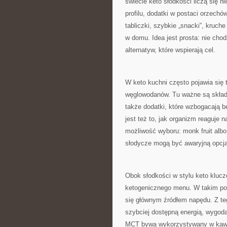
świecie keto słodkości liczą się ni
profilu, dodatki w postaci orzechó
tabliczki, szybkie „snacki”, kruc
w domu. Idea jest prosta: nie chod
alternatyw, które wspierają cel.
W keto kuchni często pojawia się 
węglowodanów. Tu ważne są składn
także dodatki, które wzbogacają be
jest też to, jak organizm reaguje n
możliwość wyboru: monk fruit albo 
słodycze mogą być awaryjną opcj
Obok słodkości w stylu keto kluc
ketogenicznego menu. W takim pode
się głównym źródłem napędu. Z t
szybciej dostępną energią, wygodą
MCT bywa wykorzystywany w kawie