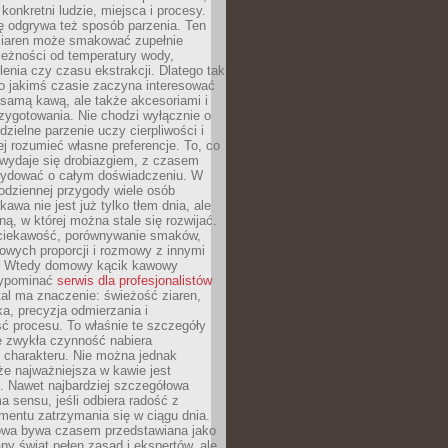
 konkretni ludzie, miejsca i procesy.
ę odgrywa też sposób parzenia. Ten
ziaren może smakować zupełnie
leżności od temperatury wody,
lenia czy czasu ekstrakcji. Dlatego tak
o jakimś czasie zaczyna interesować
o samą kawą, ale także akcesoriami i
zygotowania. Nie chodzi wyłącznie o
ielne parzenie uczy cierpliwości i
ej rozumieć własne preferencje. To, co
wydaje się drobiazgiem, z czasem
ydować o całym doświadczeniu. W
codziennej przygody wiele osób
kawa nie jest już tylko tłem dnia, ale
ną, w której można stale się rozwijać.
 ciekawość, porównywanie smaków,
owych proporcji i rozmowy z innymi
. Wtedy domowy kącik kawowy
zypominać
serwis dla profesjonalistów
al ma znaczenie: świeżość ziaren,
a, precyzja odmierzania i
ć procesu. To właśnie te szczegóły
e zwykła czynność nabiera
 charakteru. Nie można jednak
e najważniejsza w kawie jest
. Nawet najbardziej szczegółowa
a sensu, jeśli odbiera radość z
mentu zatrzymania się w ciągu dnia.
owa bywa czasem przedstawiana jako
y świat pełen zasad i ekspertów, ale