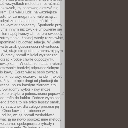
nać wszystkich metod ani rozróżniać
makowych, by naprawdę cieszyć się
em. Dla wielu ludzi najważniejsze
ostu to, że mogą na chwilę usiąść,
pobyć ze sobą albo z kimś bliskim.
że wymiar społeczny. Spotkanie przy
czymś innym niż zwykłe umówienie się
 Ten napój tworzy atmosferę swobody i
zatrzymania. Łatwiej wtedy rozmawiać,
spominać i budować relacje. W wielu
wa to znak gościnności i otwartości.
iowi, staje się gestem zapraszającym
W pracy potrafi z kolei wyznaczać
worząc krótkie chwile odpoczynku
owiązkami. W ostatnich latach rośnie
resowanie bardziej odpowiedzialnym
do kawy. Coraz więcej osób zwraca
unki uprawy, uczciwy handel i jakość
każdym etapie drogi od plantacji do
o ważne, bo za każdym ziarnem stoi
a. Świadomy wybór kawy może
sze praktyki, a jednocześnie poprawiać
 co trafia do kubka. Dobrze wypalona
go źródła to nie tylko lepszy smak,
szy szacunek dla całego procesu jej
. Choć kawa jest obecna w
 od lat, wciąż potrafi zaskakiwać.
wać ją na nowo poprzez inne metody
we ziarna, spokojniejsze rytuały i
 smakowanie. To jeden z tych