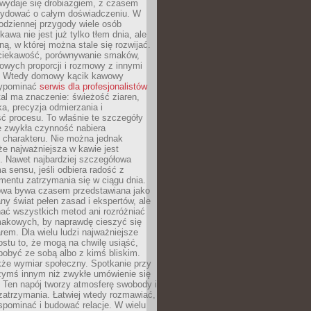
wydaje się drobiazgiem, z czasem
ydować o całym doświadczeniu. W
codziennej przygody wiele osób
kawa nie jest już tylko tłem dnia, ale
ną, w której można stale się rozwijać.
 ciekawość, porównywanie smaków,
owych proporcji i rozmowy z innymi
. Wtedy domowy kącik kawowy
zypominać
serwis dla profesjonalistów
al ma znaczenie: świeżość ziaren,
a, precyzja odmierzania i
ć procesu. To właśnie te szczegóły
e zwykła czynność nabiera
 charakteru. Nie można jednak
e najważniejsza w kawie jest
. Nawet najbardziej szczegółowa
a sensu, jeśli odbiera radość z
mentu zatrzymania się w ciągu dnia.
owa bywa czasem przedstawiana jako
y świat pełen zasad i ekspertów, ale
nać wszystkich metod ani rozróżniać
makowych, by naprawdę cieszyć się
em. Dla wielu ludzi najważniejsze
ostu to, że mogą na chwilę usiąść,
pobyć ze sobą albo z kimś bliskim.
że wymiar społeczny. Spotkanie przy
czymś innym niż zwykłe umówienie się
 Ten napój tworzy atmosferę swobody i
zatrzymania. Łatwiej wtedy rozmawiać,
spominać i budować relacje. W wielu