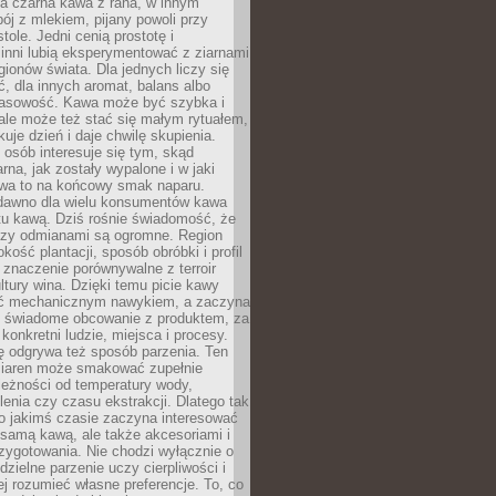
a czarna kawa z rana, w innym
pój z mlekiem, pijany powoli przy
ole. Jedni cenią prostotę i
 inni lubią eksperymentować z ziarnami
gionów świata. Dla jednych liczy się
, dla innych aromat, balans albo
wasowość. Kawa może być szybka i
ale może też stać się małym rytuałem,
kuje dzień i daje chwilę skupienia.
 osób interesuje się tym, skąd
rna, jak zostały wypalone i w jaki
wa to na końcowy smak naparu.
dawno dla wielu konsumentów kawa
tu kawą. Dziś rośnie świadomość, że
dzy odmianami są ogromne. Region
kość plantacji, sposób obróbki i profil
 znaczenie porównywalne z terroir
tury wina. Dzięki temu picie kawy
yć mechanicznym nawykiem, a zaczyna
 świadome obcowanie z produktem, za
 konkretni ludzie, miejsca i procesy.
ę odgrywa też sposób parzenia. Ten
ziaren może smakować zupełnie
leżności od temperatury wody,
lenia czy czasu ekstrakcji. Dlatego tak
o jakimś czasie zaczyna interesować
o samą kawą, ale także akcesoriami i
zygotowania. Nie chodzi wyłącznie o
ielne parzenie uczy cierpliwości i
ej rozumieć własne preferencje. To, co