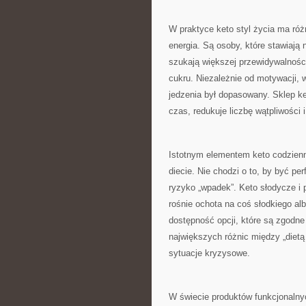
W praktyce keto styl życia ma różn
energia. Są osoby, które stawiają
szukają większej przewidywalnośc
cukru. Niezależnie od motywacji,
jedzenia był dopasowany. Sklep ke
czas, redukuje liczbę wątpliwości 
Istotnym elementem keto codzienn
diecie. Nie chodzi o to, by być pe
ryzyko „wpadek”. Keto słodycze i 
rośnie ochota na coś słodkiego alb
dostępność opcji, które są zgodne
największych różnic między „dietą 
sytuacje kryzysowe.
W świecie produktów funkcjonalnyc