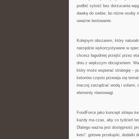
podbić sytość bez dorzucania wę
dawkę do siebie, bo różne osoby 
uważne testowanie.
Kolejnym obszarem, który naturaln
narzędzie wykorzystywane w spec
chcesz łagodniej przejść przez et
dniu z większym obciążeniem. Wart
który może wspierać strategię – 
ketonów często przewija się tema
inaczej zarządzać wodą i solami, 
elementy równowagi.
FoodForce jako koncept sklepu ket
każdy ma czas, aby co tydzień tes
Dlatego ważna jest dostępność pro
keto”: gotowe przekąski, dodatki 