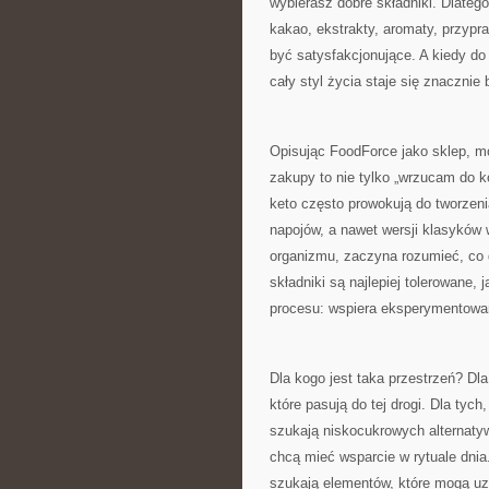
wybierasz dobre składniki. Dlateg
kakao, ekstrakty, aromaty, przypr
być satysfakcjonujące. A kiedy do
cały styl życia staje się znacznie
Opisując FoodForce jako sklep, mo
zakupy to nie tylko „wrzucam do k
keto często prowokują do tworzen
napojów, a nawet wersji klasyków 
organizmu, zaczyna rozumieć, co 
składniki są najlepiej tolerowane,
procesu: wspiera eksperymentowani
Dla kogo jest taka przestrzeń? Dla
które pasują do tej drogi. Dla tych
szukają niskocukrowych alternatyw
chcą mieć wsparcie w rytuale dnia
szukają elementów, które mogą uzu