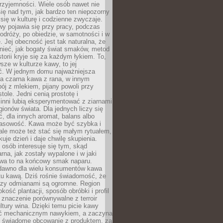
rzyjemności. Wiele osób nawet nie
ię nad tym, jak bardzo ten niepozorny
 się w kulturę i codzienne zwyczaje.
wy pojawia się przy pracy, podczas
odróży, po obiedzie, w samotności i w
. Jej obecność jest tak naturalna, że
nieć, jak bogaty świat smaków, metod
storii kryje się za każdym łykiem. To,
sze w kulturze kawy, to jej
ć. W jednym domu najważniejsza
a czarna kawa z rana, w innym
pój z mlekiem, pijany powoli przy
ole. Jedni cenią prostotę i
 inni lubią eksperymentować z ziarnami
gionów świata. Dla jednych liczy się
, dla innych aromat, balans albo
wasowość. Kawa może być szybka i
ale może też stać się małym rytuałem,
kuje dzień i daje chwilę skupienia.
 osób interesuje się tym, skąd
rna, jak zostały wypalone i w jaki
wa to na końcowy smak naparu.
dawno dla wielu konsumentów kawa
tu kawą. Dziś rośnie świadomość, że
dzy odmianami są ogromne. Region
kość plantacji, sposób obróbki i profil
 znaczenie porównywalne z terroir
tury wina. Dzięki temu picie kawy
yć mechanicznym nawykiem, a zaczyna
 świadome obcowanie z produktem, za