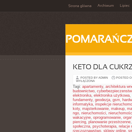
Archiwum
Lipiec
Strona główna
POMARAŃC
KETO DLA CUKR
POSTED BY ADMIN
POSTED ON
WYŁĄCZONA
Tagi:
apartamenty
,
architektura wn
budownictwo
,
cyberbezpieczenstw
elektronika
,
elektronika użytkowa
,
fundamenty
,
geodezja
,
gsm
,
hardw
informatyka
,
inspekcje nieruchomo
koty
,
majsterkowanie
,
makeup
,
ma
ngo
,
nieruchomości
,
nieruchomośc
wakacyjne
,
oprogramowanie
,
orga
piercing
,
planowanie przestrzenne
społeczna
,
psychoterapia
,
relacje
rzeczoznawstwo
,
sklepy online
,
sm