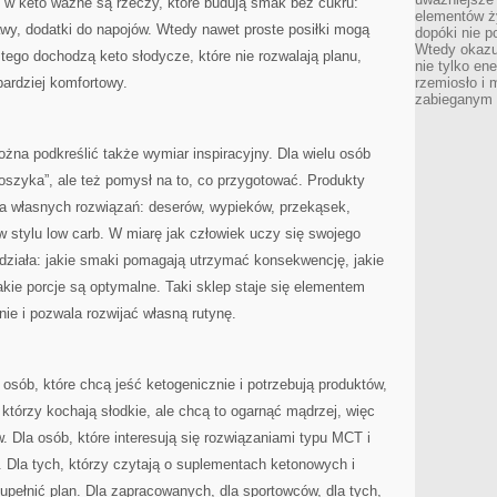
o w keto ważne są rzeczy, które budują smak bez cukru:
elementów ży
awy, dodatki do napojów. Wtedy nawet proste posiłki mogą
dopóki nie p
Wtedy okazuj
 tego dochodzą keto słodycze, które nie rozwalają planu,
nie tylko ene
 bardziej komfortowy.
rzemiosło i 
zabieganym 
żna podkreślić także wymiar inspiracyjny. Dla wielu osób
oszyka”, ale też pomysł na to, co przygotować. Produkty
ia własnych rozwiązań: deserów, wypieków, przekąsek,
w stylu low carb. W miarę jak człowiek uczy się swojego
działa: jakie smaki pomagają utrzymać konsekwencję, jakie
 jakie porcje są optymalne. Taki sklep staje się elementem
e i pozwala rozwijać własną rutynę.
 osób, które chcą jeść ketogenicznie i potrzebują produktów,
, którzy kochają słodkie, ale chcą to ogarnąć mądrzej, więc
. Dla osób, które interesują się rozwiązaniami typu MCT i
. Dla tych, którzy czytają o suplementach ketonowych i
pełnić plan. Dla zapracowanych, dla sportowców, dla tych,