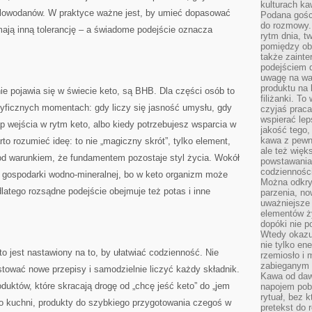
kulturach ka
glowodanów. W praktyce ważne jest, by umieć dopasować
Podana gośc
do rozmowy. 
mają inną tolerancję – a świadome podejście oznacza
rytm dnia, t
pomiędzy ob
także zainte
podejściem 
uwagę na war
produktu na 
ie pojawia się w świecie keto, są BHB. Dla części osób to
filiżanki. T
yficznych momentach: gdy liczy się jasność umysłu, gdy
czyjaś prac
wspierać lep
ap wejścia w rytm keto, albo kiedy potrzebujesz wsparcia w
jakość tego,
kawa z pewne
o rozumieć ideę: to nie „magiczny skrót”, tylko element,
ale też więk
pod warunkiem, że fundamentem pozostaje styl życia. Wokół
powstawania
codzienności
t gospodarki wodno-mineralnej, bo w keto organizm może
Można odkry
dlatego rozsądne podejście obejmuje też potas i inne
parzenia, no
uważniejsze
elementów ży
dopóki nie p
Wtedy okazuj
nie tylko ene
o jest nastawiony na to, by ułatwiać codzienność. Nie
rzemiosło i 
zabieganym 
tować nowe przepisy i samodzielnie liczyć każdy składnik.
Kawa od dawn
duktów, które skracają drogę od „chcę jeść keto” do „jem
napojem pob
rytuał, bez 
do kuchni, produkty do szybkiego przygotowania czegoś w
pretekst do 