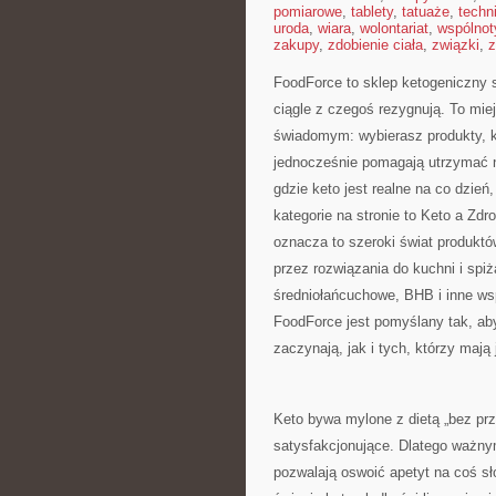
pomiarowe
,
tablety
,
tatuaże
,
techn
uroda
,
wiara
,
wolontariat
,
wspólnot
zakupy
,
zdobienie ciała
,
związki
,
z
FoodForce to sklep ketogeniczny s
ciągle z czegoś rezygnują. To mie
świadomym: wybierasz produkty, kt
jednocześnie pomagają utrzymać n
gdzie keto jest realne na co dzień,
kategorie na stronie to Keto a Zd
oznacza to szeroki świat produktó
przez rozwiązania do kuchni i spiża
średniołańcuchowe, BHB i inne wspa
FoodForce jest pomyślany tak, ab
zaczynają, jak i tych, którzy maj
Keto bywa mylone z dietą „bez pr
satysfakcjonujące. Dlatego ważny
pozwalają oswoić apetyt na coś s