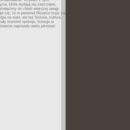
cia, które wydają się zwyczajne,
oświęcimy im chwili większej uwagi.
e się, że w porannej filiżance kryje się
rgia na start, ale też historia, kultura,
mały moment spokoju, którego w
świecie naprawdę warto pilnować.