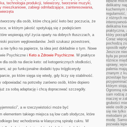
będzie mocn
ika
,
technologia produkcji
,
telewizory
,
tworzenie muzyki
,
delikatny na
y mieszkaniowe
,
zabiegi odmładzające
,
zainteresowania
,
kuchennym st
wierzęta
regularność,
z różnych re
tworzony dla osób, które chcą jeść keto bez poczucia, że
intensywność
delikatna k
jsce, w którym jakość spotykają się z podejściem
praktyczna, 
óre wspierają styl życia oparty na dobrych tłuszczach, a
który porząd
Coraz więcej
iski poziom węglowodanów. Jeśli szukasz przestrzeni,
pochodzą zia
sposób wpły
 a nie tylko na papierze, ta idea jest dokładnie o tym. Nowe
Jeszcze nie
rowie Psychiczne i
Keto a Zdrowie Psychiczne
. W praktyce
była po pros
różnice mię
w dla osób na diecie keto: od ketogenicznych słodkości,
uprawy, wyso
rni, aż po funkcjonalne dodatki typu trójglicerydy
palenia mają
znanym z kul
rcie, po które sięga się wtedy, gdy liczy się stabilność.
przestaje b
przypominać
y odpowiadać na potrzeby zarówno osób, które dopiero
którym stoją
ą już za sobą adaptację i chcą dopracować szczegóły.
Ogromną rol
sam rodzaj 
inaczej w za
grubości mie
wiele osób p
zyjemności”, a w rzeczywistości może być
się nie tylk
m elementem takiego miejsca są low carb słodycze, które
metodami pr
modę. Samodz
łodkiego bez wchodzenia w klasyczną spiralę cukru. W
pozwala lepi