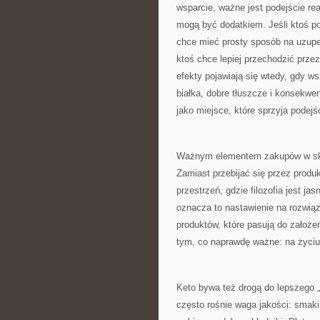
wsparcie, ważne jest podejście rea
mogą być dodatkiem. Jeśli ktoś p
chce mieć prosty sposób na uzupeł
ktoś chce lepiej przechodzić prze
efekty pojawiają się wtedy, gdy w
białka, dobre tłuszcze i konsekwe
jako miejsce, które sprzyja podej
Ważnym elementem zakupów w sklep
Zamiast przebijać się przez produk
przestrzeń, gdzie filozofia jest j
oznacza to nastawienie na rozwiąz
produktów, które pasują do założ
tym, co naprawdę ważne: na życiu, 
Keto bywa też drogą do lepszego „
często rośnie waga jakości: smaki 