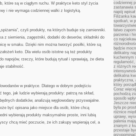
codziennej p
b, które są w ciągłym ruchu. W praktyce keto styl życia
zastanawia s
twy i nie wymaga codziennej walki z logistyką.
napój wpisał
Filiżanka ka
spotkań, w p
towarzystwie
spiżarnia”, czyli produkty, na których buduje się zamienniki.
łatwo zapom
parzenia i hi
a z siemienia, zagęstniki, dodatki do deserów, składniki do
co najciekaw
różnorodnoś
żnicę w smaku. Dzięki nim można tworzyć posiłki, które są
będzie mocn
założeń keto. Dla wielu osób istotne są też produkty
delikatny na
kuchennym st
do napojów, rzeczy, które budują rytuał i sprawiają, że dieta
regularność,
aje stabilność.
z różnych re
intensywność
delikatna k
praktyczna, 
który porząd
ęglowodanów w praktyce. Dlatego w dobrym podejściu
Coraz więcej
ego, jak ludzie wybierają produkty: patrzą na skład,
pochodzą zia
sposób wpły
będnych dodatków, analizują węglowodany przyswajalne.
Jeszcze nie
była po pros
oże być opisana jako miejsce dla osób, które chcą
różnice mię
ni wybierają produkty maksymalnie proste, inni lubią
uprawy, wyso
palenia mają
zyscy chcą mieć poczucie, że ich zakupy wspierają cel, a
znanym z kul
przestaje b
przypominać