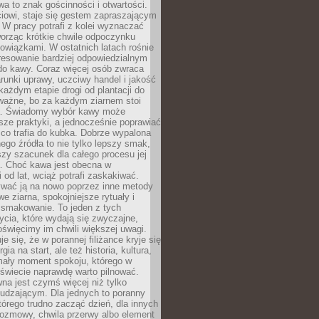
wa to znak gościnności i otwartości.
iowi, staje się gestem zapraszającym
W pracy potrafi z kolei wyznaczać
worząc krótkie chwile odpoczynku
owiązkami. W ostatnich latach rośnie
resowanie bardziej odpowiedzialnym
do kawy. Coraz więcej osób zwraca
unki uprawy, uczciwy handel i jakość
każdym etapie drogi od plantacji do
o ważne, bo za każdym ziarnem stoi
a. Świadomy wybór kawy może
sze praktyki, a jednocześnie poprawiać
 co trafia do kubka. Dobrze wypalona
go źródła to nie tylko lepszy smak,
szy szacunek dla całego procesu jej
. Choć kawa jest obecna w
 od lat, wciąż potrafi zaskakiwać.
wać ją na nowo poprzez inne metody
we ziarna, spokojniejsze rytuały i
 smakowanie. To jeden z tych
cia, które wydają się zwyczajne,
oświęcimy im chwili większej uwagi.
e się, że w porannej filiżance kryje się
rgia na start, ale też historia, kultura,
mały moment spokoju, którego w
świecie naprawdę warto pilnować.
a jest czymś więcej niż tylko
udzającym. Dla jednych to poranny
którego trudno zacząć dzień, dla innych
rozmowy, chwila przerwy albo element