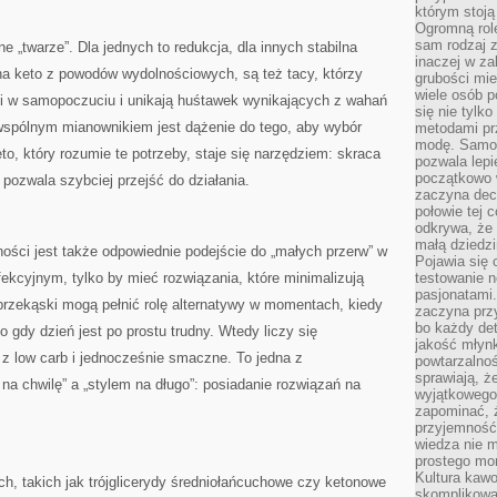
którym stoją
Ogromną rol
sam rodzaj 
e „twarze”. Dla jednych to redukcja, dla innych stabilna
inaczej w za
 na keto z powodów wydolnościowych, są też tacy, którzy
grubości mie
wiele osób p
i w samopoczuciu i unikają huśtawek wynikających z wahań
się nie tylk
 wspólnym mianownikiem jest dążenie do tego, aby wybór
metodami pr
modę. Samodz
to, który rozumie te potrzeby, staje się narzędziem: skraca
pozwala lepi
początkowo 
i pozwala szybciej przejść do działania.
zaczyna dec
połowie tej 
odkrywa, że 
małą dziedzi
ości jest także odpowiednie podejście do „małych przerw” w
Pojawia się
rfekcyjnym, tylko by mieć rozwiązania, które minimalizują
testowanie n
pasjonatami
przekąski mogą pełnić rolę alternatywy w momentach, kiedy
zaczyna pr
bo każdy det
o gdy dzień jest po prostu trudny. Wtedy liczy się
jakość młynk
 z low carb i jednocześnie smaczne. To jedna z
powtarzalnoś
sprawiają, ż
na chwilę” a „stylem na długo”: posiadanie rozwiązań na
wyjątkowego
zapominać, ż
przyjemność
wiedza nie m
prostego mo
Kultura kaw
h, takich jak trójglicerydy średniołańcuchowe czy ketonowe
skomplikowan