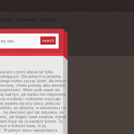
SCRIBE
FACEBOOK
TWITTER
a jest czymś więcej niż tylko
udzającym. Dla jednych to poranny
którego trudno zacząć dzień, dla innych
rozmowy, chwila przerwy albo element
rzyjemności. Wiele osób nawet nie
ię nad tym, jak bardzo ten niepozorny
 się w kulturę i codzienne zwyczaje.
wy pojawia się przy pracy, podczas
odróży, po obiedzie, w samotności i w
. Jej obecność jest tak naturalna, że
nieć, jak bogaty świat smaków, metod
storii kryje się za każdym łykiem. To,
sze w kulturze kawy, to jej
ć. W jednym domu najważniejsza