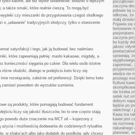
e tylko kalorie, ale też wybór składników: słodziki o lepszym
początkowo 
zaczyna dec
w, a także smaki, które realnie cieszą. To mogą być
połowie tej 
odkrywa, że 
he wypieki czy mieszanki do przygotowania czegoś słodkiego
małą dziedzi
zi o „udawanie” tradycyjnych słodyczy, tylko o stworzenie
Pojawia się
testowanie n
pasjonatami
zaczyna pr
bo każdy det
jakość młynk
temat satysfakcji i tego, jak ją budować bez nadmiaru
powtarzalnoś
sprawiają, ż
iki, które zapewniają pełnię: masło kakaowe, migdały, a
wyjątkowego
z konieczności sięgania po cukier. Dla wielu osób istotne
zapominać, ż
przyjemność
a różne słodziki, dlatego w podejściu keto liczy się
wiedza nie m
inne rozwiązania, zależnie od preferencji. Dzięki temu keto
prostego mo
Kultura kaw
ą zamiast powodem do wyrzutów sumienia.
skomplikowan
nie trzeba z
setek nut s
dobrym napar
zowe są produkty, które pomagają budować fundament
będzie po pr
odetchnąć i 
jściu liczy się jakość tłuszczów, bo to one często stają
Kawa ma tak
ego powodu duże znaczenie ma MCT oil – kojarzony z
kawie jest 
na rozmowę.
 użycia i możliwością dodawania do codziennych rytuałów.
naturalnego 
planować, w
, w shake’ach albo jako dodatek do posiłków, gdy chcesz