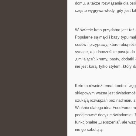
domu, a także rozwiązania dla osó
często wygrywa wtedy, gdy jest ła
W świecie keto przydatna jest też „
Popularne są mąki i bazy typu mąk
sosów i przyprawy, które robią ró
sycące, a jednocześnie pasują do 
„umilające”: kremy, pasty, dodatki 
nie jest karą, tylko stylem, który d
Keto to również temat kontroli w
sklepowym ważna jest świadomość t
szukają rozwiązań bez nadmiaru z
Właśnie dlatego idea FoodForce m
podejmować decyzje świadomie. Jed
funkcjonalne „ulepszenia”, ale ws
nie go sabotują.