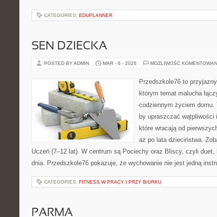
CATEGORIES:
EDUPLANNER
SEN DZIECKA
POSTED BY ADMIN
MAR - 6 - 2026
MOŻLIWOŚĆ KOMENTOWAN
Przedszkole76 to przyjazny
którym temat malucha łączy
codziennym życiem domu. T
by upraszczać wątpliwości
które wracają od pierwszyc
aż po lata dzieciństwa. Zob
Uczeń (7–12 lat). W centrum są Pociechy oraz Bliscy, czyli duet,
dnia. Przedszkole76 pokazuje, że wychowanie nie jest jedną instr
CATEGORIES:
FITNESS W PRACY I PRZY BIURKU
PARMA