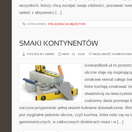
wszystkich, którzy chcą rozwijać swoje zdolności, poznawać now
radość z aktywności […]
CATEGORIES:
PIELĘGNACJA MĘŻCZYZN
SMAKI KONTYNENTÓW
POSTED BY ADMIN
MAR - 22 - 2026
MOŻLIWOŚĆ KOMENTOWA
icookandbook.pl to przestr
uliczne staje się inspirują
smakowe niemal całego świa
które kochają smakować św
otwartością na nieoczywiste
codzienny danie przestaje 
zaczyna przypominać pełną wrażeń kulinarne doświadczenie. M
jest oryginalne jedzenie uliczne, czyli kuchnia, która rodzi się n
gastronomicznych, w zatłoczonych dzielnicach miast i w […]