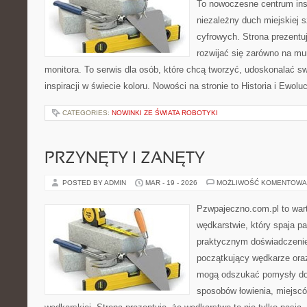
To nowoczesne centrum insp
niezależny duch miejskiej s
cyfrowych. Strona prezent
rozwijać się zarówno na mur
monitora. To serwis dla osób, które chcą tworzyć, udoskonalać s
inspiracji w świecie koloru. Nowości na stronie to Historia i Ewoluc
CATEGORIES:
NOWINKI ZE ŚWIATA ROBOTYKI
PRZYNĘTY I ZANĘTY
POSTED BY ADMIN
MAR - 19 - 2026
MOŻLIWOŚĆ KOMENTOWA
Pzwpajeczno.com.pl to wart
wędkarstwie, który spaja pa
praktycznym doświadczenie
początkujący wędkarze or
mogą odszukać pomysły do
sposobów łowienia, miejscó