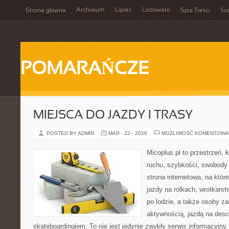
Archiwum
Lipiec
Lodowato
Strona główna
Spis Treści
Śr
POMARAŃCZE
MIEJSCA DO JAZDY I TRASY
POSTED BY ADMIN
MAR - 22 - 2026
MOŻLIWOŚĆ KOMENTOWA
Micoplus.pl to przestrzeń, 
ruchu, szybkości, swobody 
strona internetowa, na które
jazdy na rolkach, wrotkarst
po lodzie, a także osoby z
aktywnością, jazdą na desc
skateboardingiem. To nie jest jedynie zwykły serwis informacyjny