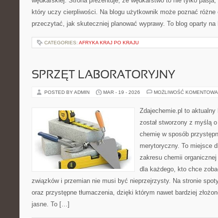
wędkarskiej. Strona prezentuje, że wędkarstwo to nie tylko pasja, 
który uczy cierpliwości. Na blogu użytkownik może poznać różne o
przeczytać, jak skuteczniej planować wyprawy. To blog oparty na
CATEGORIES:
AFRYKA KRAJ PO KRAJU
SPRZĘT LABORATORYJNY
POSTED BY ADMIN
MAR - 19 - 2026
MOŻLIWOŚĆ KOMENTOWA
Zdajechemie.pl to aktualny 
został stworzony z myślą 
chemię w sposób przystępn
merytoryczny. To miejsce dl
zakresu chemii organicznej 
dla każdego, kto chce zobac
związków i przemian nie musi być nieprzejrzysty. Na stronie spot
oraz przystępne tłumaczenia, dzięki którym nawet bardziej złożon
jasne. To […]