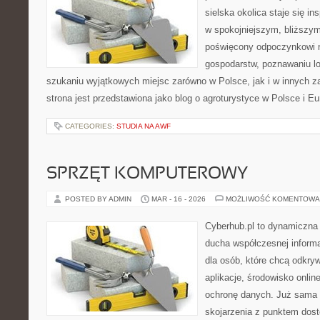
sielska okolica staje się in
w spokojniejszym, bliższym
poświęcony odpoczynkowi n
gospodarstw, poznawaniu lo
szukaniu wyjątkowych miejsc zarówno w Polsce, jak i w innych 
strona jest przedstawiona jako blog o agroturystyce w Polsce i Eu
CATEGORIES:
STUDIA NA AWF
SPRZĘT KOMPUTEROWY
POSTED BY ADMIN
MAR - 16 - 2026
MOŻLIWOŚĆ KOMENTOWA
Cyberhub.pl to dynamiczna w
ducha współczesnej informa
dla osób, które chcą odkry
aplikacje, środowisko onlin
ochronę danych. Już sama 
skojarzenia z punktem dost