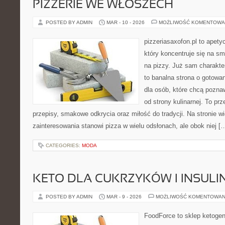
PIZZERIE WE WŁOSZECH
POSTED BY ADMIN
MAR - 10 - 2026
MOŻLIWOŚĆ KOMENTOWA
pizzeriasaxofon.pl to apety
który koncentruje się na sm
na pizzy. Już sam charakter
to banalna strona o gotowa
dla osób, które chcą pozna
od strony kulinarnej. To prz
przepisy, smakowe odkrycia oraz miłość do tradycji. Na stronie w
zainteresowania stanowi pizza w wielu odsłonach, ale obok niej [
CATEGORIES:
MODA
KETO DLA CUKRZYKÓW I INSU
POSTED BY ADMIN
MAR - 9 - 2026
MOŻLIWOŚĆ KOMENTOWAN
FoodForce to sklep ketogen