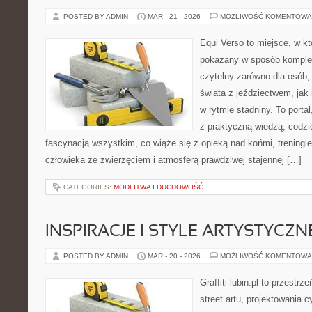
POSTED BY ADMIN
MAR - 21 - 2026
MOŻLIWOŚĆ KOMENTOWA
Equi Verso to miejsce, w kt
pokazany w sposób komple
czytelny zarówno dla osób,
świata z jeździectwem, jak i
w rytmie stadniny. To portal
z praktyczną wiedzą, codz
fascynacją wszystkim, co wiąże się z opieką nad końmi, treningie
człowieka ze zwierzęciem i atmosferą prawdziwej stajennej […]
CATEGORIES:
MODLITWA I DUCHOWOŚĆ
INSPIRACJE I STYLE ARTYSTYCZN
POSTED BY ADMIN
MAR - 20 - 2026
MOŻLIWOŚĆ KOMENTOWA
Graffiti-lubin.pl to przestr
street artu, projektowania 