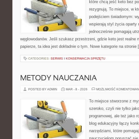
które chcą jeść keto bez po
rezygnują. To miejsce, w kt
podejściem świadomym: wyb
wspierają styl życia oparty
jednocześnie pomagają utr
węglowodanów. Jeśli szukasz przestrzeni, gdzie keto jest realne n
papierze, ta idea jest dokładnie o tym. Nowe kategorie na stronie 
CATEGORIES:
SERWIS I KONSERWACJA SPRZĘTU
METODY NAUCZANIA
POSTED BY ADMIN
MAR - 8 - 2026
MOŻLIWOŚĆ KOMENTOWAN
To miejsce stworzone z myś
szeroko, czyli nie tylko jak
programowej, ale też jako 
blog edukacyjny łączy konk
narzędziami, które pomaga
nauczycielom poruszać się 