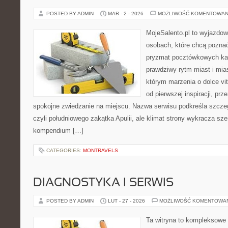
POSTED BY ADMIN
MAR - 2 - 2026
MOŻLIWOŚĆ KOMENTOWAN
MojeSalento.pl to wyjazdow
osobach, które chcą poznać 
pryzmat pocztówkowych kad
prawdziwy rytm miast i mia
którym marzenia o dolce vit
od pierwszej inspiracji, pr
spokojne zwiedzanie na miejscu. Nazwa serwisu podkreśla szczeg
czyli południowego zakątka Apulii, ale klimat strony wykracza sz
kompendium […]
CATEGORIES:
MONTRAVELS
DIAGNOSTYKA I SERWIS
POSTED BY ADMIN
LUT - 27 - 2026
MOŻLIWOŚĆ KOMENTOWA
Ta witryna to kompleksowe