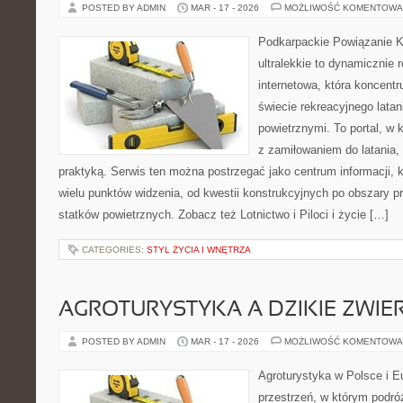
POSTED BY ADMIN
MAR - 17 - 2026
MOŻLIWOŚĆ KOMENTOWA
Podkarpackie Powiązanie K
ultralekkie to dynamicznie r
internetowa, która koncentr
świecie rekreacyjnego latan
powietrznymi. To portal, w 
z zamiłowaniem do latania, 
praktyką. Serwis ten można postrzegać jako centrum informacji, k
wielu punktów widzenia, od kwestii konstrukcyjnych po obszary 
statków powietrznych. Zobacz też Lotnictwo i Piloci i życie […]
CATEGORIES:
STYL ŻYCIA I WNĘTRZA
AGROTURYSTYKA A DZIKIE ZWIE
POSTED BY ADMIN
MAR - 17 - 2026
MOŻLIWOŚĆ KOMENTOWA
Agroturystyka w Polsce i Eu
przestrzeń, w którym podróż