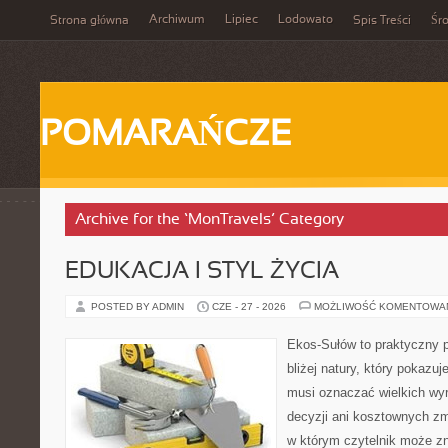
Archiwum
Lipiec
Lodowato
Strona główna
Spis Treści
Śr
POMARAŃCZE
Archive for the ‘MonTravels’ Category
EDUKACJA I STYL ŻYCIA
POSTED BY ADMIN
CZE - 27 - 2026
MOŻLIWOŚĆ KOMENTOWA
Ekos-Sułów to praktyczny p
bliżej natury, który pokazuj
musi oznaczać wielkich wy
decyzji ani kosztownych zm
w którym czytelnik może z