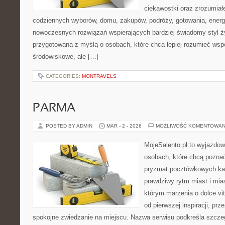
ciekawostki oraz zrozumiał
codziennych wyborów, domu, zakupów, podróży, gotowania, energii
nowoczesnych rozwiązań wspierających bardziej świadomy styl ży
przygotowana z myślą o osobach, które chcą lepiej rozumieć ws
środowiskowe, ale […]
CATEGORIES:
MONTRAVELS
PARMA
POSTED BY ADMIN
MAR - 2 - 2026
MOŻLIWOŚĆ KOMENTOWAN
MojeSalento.pl to wyjazdow
osobach, które chcą poznać 
pryzmat pocztówkowych kad
prawdziwy rytm miast i mia
którym marzenia o dolce vit
od pierwszej inspiracji, pr
spokojne zwiedzanie na miejscu. Nazwa serwisu podkreśla szczeg