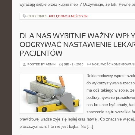
wyrażają siebie przez kupno mebli? Oczywiście, że tak. Pewne pe
CATEGORIES:
PIELĘGNACJA MĘŻCZYZN
DLA NAS WYBITNIE WAŻNY WPŁ
ODGRYWAĆ NASTAWIENIE LEKA
PACJENTÓW
POSTED BY ADMIN
SIE - 7 - 2025
MOŻLIWOŚĆ KOMENTOWAN
Reklamodawcy wprost szalej
do wykorzystywania rzeczow
ma coś takiego w sobie, że
podtrzymywanie prawidłowe
nas bo chce być chudy, ład
znaczenia są tu wszelkie fa
prawidłowej wadze żyje się lepiej oraz łatwiej. Co znacznie więce
płaszczyznach. I to nie jest bajka! Na […]