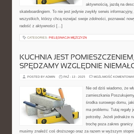
aktywnością, jazdą na desc
skateboardingiem. To nie jest jedynie zwykły serwis informacyjny
wszystkich, którzy chcą rozwijać swoje zdolności, poznawać now
radość z aktywności […]
CATEGORIES:
PIELĘGNACJA MĘŻCZYZN
KUCHNIA JEST POMIESZCZENIEM
SPĘDZAMY WZGLĘDNIE NIEMAŁ
POSTED BY ADMIN
PAŹ - 13 - 2025
MOŻLIWOŚĆ KOMENTOWA
Nie od dziś wiadomo, że w
zamieszkania Poszukujemy m
środka surowego domu, jaki
ma problemu. Tutaj regały 
potrzeby. Jeżeli jednakże 
trochę poza zakres granicy
musimy znaleźć coś droższego oraz za razem w wyższym stopniu