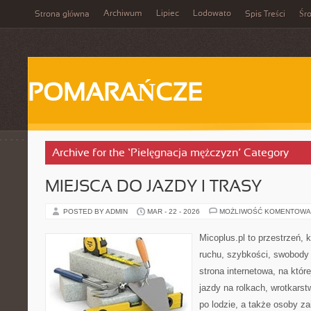
Archiwum
Lipiec
Lodowato
Strona główna
Spis Treści
Śr
POMARAŃCZE
Archive for the ‘Pielęgnacja mężczyzn’ Category
MIEJSCA DO JAZDY I TRASY
POSTED BY ADMIN
MAR - 22 - 2026
MOŻLIWOŚĆ KOMENTOWA
Micoplus.pl to przestrzeń, 
ruchu, szybkości, swobody 
strona internetowa, na które
jazdy na rolkach, wrotkarst
po lodzie, a także osoby z