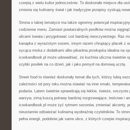
czerpią z wielu kultur jednocześnie. To doskonałe miejsce dla osób
zmienia się kulinarny świat i jak tradycyjne przepisy zyskują nowe
Strona o takiej tematyce ma także ogromny potencjał inspiracyjn
codzienne menu. Zamiast powtarzalnych posiłków można sięgnąć
ulicami świata i przygotować coś bardziej nieoczywistego. Raz 
kanapka z wyrazistym sosem, innym razem chrupiący placek z 
sycąca miska z dodatkami albo pikantna przekąska idealna na s
icookandbook.pl może udowadniać, że kuchnia uliczna świetnie s
szybki posiłek na co dzień, jak i jako pomysł na domową ucztę.
Street food to również doskonały temat dla tych, którzy lubią se
zależności od pory roku można stawiać na inne smaki, temperatur
podania. Latem świetnie sprawdzają się lekkie, świeże, soczyste p
warzyw, zimą kuszą potrawy bardziej rozgrzewające, treściwe i a
icookandbook.pl może żyć rytmem sezonów, zmieniać akcenty, po
nieustannie odświeżać kulinarną wyobraźnię czytelników. To stron
pełna energii, podobnie jak same ulice, z których czerpie inspiracj