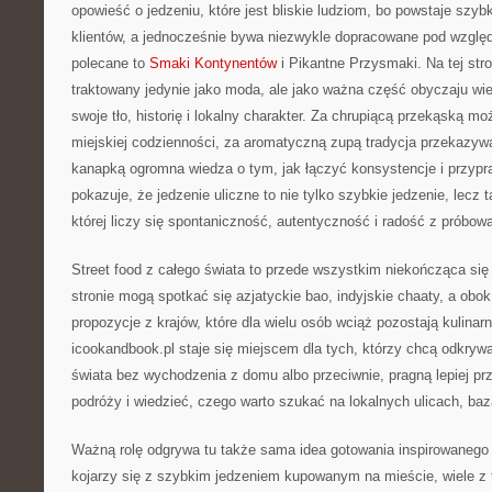
opowieść o jedzeniu, które jest bliskie ludziom, bo powstaje szy
klientów, a jednocześnie bywa niezwykle dopracowane pod wzgl
polecane to
Smaki Kontynentów
i Pikantne Przysmaki. Na tej stron
traktowany jedynie jako moda, ale jako ważna część obyczaju wie
swoje tło, historię i lokalny charakter. Za chrupiącą przekąską m
miejskiej codzienności, za aromatyczną zupą tradycja przekazywa
kanapką ogromna wiedza o tym, jak łączyć konsystencje i przypr
pokazuje, że jedzenie uliczne to nie tylko szybkie jedzenie, lecz t
której liczy się spontaniczność, autentyczność i radość z próbowa
Street food z całego świata to przede wszystkim niekończąca się li
stronie mogą spotkać się azjatyckie bao, indyjskie chaaty, a obo
propozycje z krajów, które dla wielu osób wciąż pozostają kulinar
icookandbook.pl staje się miejscem dla tych, którzy chcą odkryw
świata bez wychodzenia z domu albo przeciwnie, pragną lepiej prz
podróży i wiedzieć, czego warto szukać na lokalnych ulicach, baz
Ważną rolę odgrywa tu także sama idea gotowania inspirowanego u
kojarzy się z szybkim jedzeniem kupowanym na mieście, wiele z