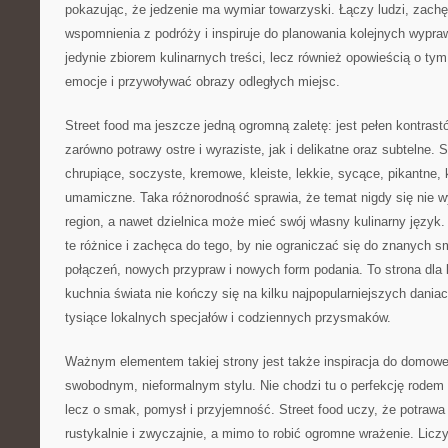
pokazując, że jedzenie ma wymiar towarzyski. Łączy ludzi, zach
wspomnienia z podróży i inspiruje do planowania kolejnych wypraw
jedynie zbiorem kulinarnych treści, lecz również opowieścią o t
emocje i przywoływać obrazy odległych miejsc.
Street food ma jeszcze jedną ogromną zaletę: jest pełen kontras
zarówno potrawy ostre i wyraziste, jak i delikatne oraz subtelne. 
chrupiące, soczyste, kremowe, kleiste, lekkie, sycące, pikantne, 
umamiczne. Taka różnorodność sprawia, że temat nigdy się nie w
region, a nawet dzielnica może mieć swój własny kulinarny język.
te różnice i zachęca do tego, by nie ograniczać się do znanych
połączeń, nowych przypraw i nowych form podania. To strona dla l
kuchnia świata nie kończy się na kilku najpopularniejszych daniac
tysiące lokalnych specjałów i codziennych przysmaków.
Ważnym elementem takiej strony jest także inspiracja do domowe
swobodnym, nieformalnym stylu. Nie chodzi tu o perfekcję rodem z
lecz o smak, pomysł i przyjemność. Street food uczy, że potrawa
rustykalnie i zwyczajnie, a mimo to robić ogromne wrażenie. Licz