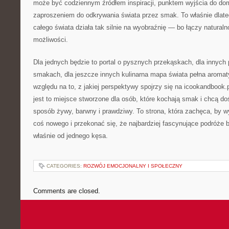
może być codziennym źródłem inspiracji, punktem wyjścia do d
zaproszeniem do odkrywania świata przez smak. To właśnie dlate
całego świata działa tak silnie na wyobraźnię — bo łączy natur
możliwości.
Dla jednych będzie to portal o pysznych przekąskach, dla innych
smakach, dla jeszcze innych kulinarna mapa świata pełna aroma
względu na to, z jakiej perspektywy spojrzy się na icookandbook.
jest to miejsce stworzone dla osób, które kochają smak i chcą d
sposób żywy, barwny i prawdziwy. To strona, która zachęca, by w
coś nowego i przekonać się, że najbardziej fascynujące podróże 
właśnie od jednego kęsa.
CATEGORIES:
ROZWÓJ EMOCJONALNY I SPOŁECZNY
Comments are closed.