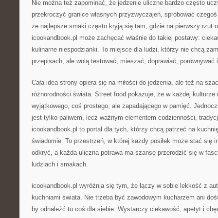
Nie można też zapominać, że jedzenie uliczne bardzo często ucz
przekroczyć granice własnych przyzwyczajeń, spróbować czegoś 
że najlepsze smaki często kryją się tam, gdzie na pierwszy rzut 
icookandbook.pl może zachęcać właśnie do takiej postawy: cieka
kulinarne niespodzianki. To miejsce dla ludzi, którzy nie chcą za
przepisach, ale wolą testować, mieszać, doprawiać, porównywać 
Cała idea strony opiera się na miłości do jedzenia, ale też na sza
różnorodności świata. Street food pokazuje, że w każdej kulturz
wyjątkowego, coś prostego, ale zapadającego w pamięć. Jednocze
jest tylko paliwem, lecz ważnym elementem codzienności, tradycj
icookandbook.pl to portal dla tych, którzy chcą patrzeć na kuchnię 
świadomie. To przestrzeń, w której każdy posiłek może stać się i
odkryć, a każda uliczna potrawa ma szansę przerodzić się w fas
ludziach i smakach.
icookandbook.pl wyróżnia się tym, że łączy w sobie lekkość z au
kuchniami świata. Nie trzeba być zawodowym kucharzem ani do
by odnaleźć tu coś dla siebie. Wystarczy ciekawość, apetyt i ch