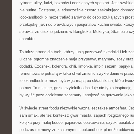
rytmem ulicy, ludzi, bazarów i codziennych spotkań. Jest szybkie,
nie nudne. Dostępne, a jednocześnie często zaskakująco doprac
icookandbook.pl może trafiać zarówno do osób szukających pros
przekąskę, jak i do prawdziwych pasjonatów kuchni świata, którz
sprawia, że uliczne jedzenie w Bangkoku, Meksyku, Stambule cz
charakter.
To także strona dla tych, którzy lubią poznawać składniki i ich z
ulicznej ogromne znaczenie mają przyprawy, marynaty, sosy oraz
dodatki. Czosnek, kolendra, chili, limonka, imbir, sezam, papryka
fermentowane potrafią w kilka chwil zmienić zwykłe danie w praw
icookandbook.pl może być więc mapą po składnikach, które tworz
potraw. To miejsce, gdzie czytelnik odnajduje nie tylko inspirację
by wyjść poza codzienne schematy i spojrzeć na gotowanie jako 
W świecie street foodu niezwykle ważna jest także atmosfera. Jedz
sam smak, ale też kontekst: gwar miasta, zapach rozgrzanego ru
kolejka przy małej budce, papierowe opakowanie, szybki posiłek 
podczas rozmowy ze znajomymi. icookandbook.pl może oddawać w