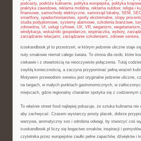
podcasty
,
podróże kulinarne
,
polityka europejska
,
polityka krajowa
praktyka zawodowa
,
reklama mobilna
,
reklama outdoor
,
religia i k
finansowe
,
samochody elektryczne
,
samorząd lokalny
,
SEM
,
SE
smartfony
,
spadochroniarstwo
,
sporty ekstremalne
,
stopy procent
studia podyplomowe
,
systemy alarmowe
,
szkolenia branżowe
,
tur
zdrowotna
,
UI
,
usługi cyfrowe
,
UX
,
VR
,
weganizm
,
wegetarianizm
windykacja
,
wskaźniki gospodarcze
,
wspinaczka
,
wybory
,
zarząd
zarządzanie relacjami
,
zarządzanie szkoleniami
,
zdrowie seniora
,
icookandbook.pl to przestrzeń, w którym jedzenie uliczne staje s
nuty smakowe niemal całego świata. To strona dla osób, które 
ciekawie i z otwartością na nieoczywiste połączenia. Tutaj codzie
zwykłą koniecznością, a zaczyna przypominać pełną wrażeń kuli
Motywem przewodnim serwisu jest oryginalne jedzenie uliczne, czyl
na targach, w małych punktach gastronomicznych, w zatłoczonych
miejscach, gdzie regionalny charakter spotyka się z codzienny
To właśnie street food najlepiej pokazuje, że sztuka kulinarna ni
aby zachwycać. Czasem wystarczy prosty placek, dobrze przypr
warzywa, aromatyczny sos i odrobina odwagi, by stworzyć coś w
icookandbook.pl liczy się bogactwo smaków, inspiracji i pomysłów
czytelnika przez europejskie zaułki pełne zapachów, dźwięków i k