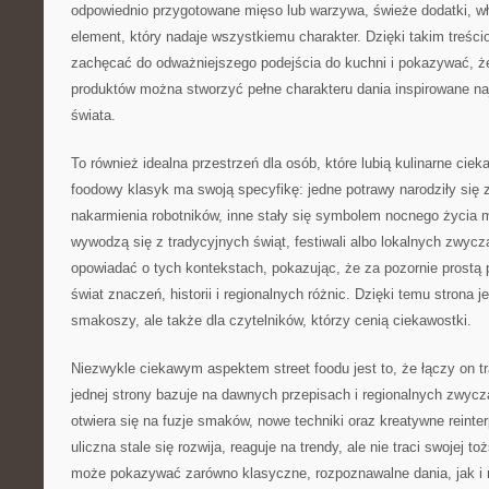
odpowiednio przygotowane mięso lub warzywa, świeże dodatki, wł
element, który nadaje wszystkiemu charakter. Dzięki takim treś
zachęcać do odważniejszego podejścia do kuchni i pokazywać, ż
produktów można stworzyć pełne charakteru dania inspirowane na
świata.
To również idealna przestrzeń dla osób, które lubią kulinarne ciek
foodowy klasyk ma swoją specyfikę: jedne potrawy narodziły się 
nakarmienia robotników, inne stały się symbolem nocnego życia m
wywodzą się z tradycyjnych świąt, festiwali albo lokalnych zwyc
opowiadać o tych kontekstach, pokazując, że za pozornie prostą 
świat znaczeń, historii i regionalnych różnic. Dzięki temu strona je
smakoszy, ale także dla czytelników, którzy cenią ciekawostki.
Niezwykle ciekawym aspektem street foodu jest to, że łączy on t
jednej strony bazuje na dawnych przepisach i regionalnych zwycza
otwiera się na fuzje smaków, nowe techniki oraz kreatywne reinte
uliczna stale się rozwija, reaguje na trendy, ale nie traci swojej 
może pokazywać zarówno klasyczne, rozpoznawalne dania, jak i 