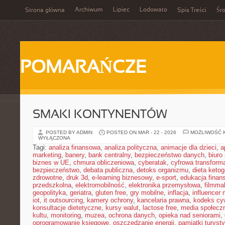
Archiwum
Lipiec
Lodowato
Strona główna
Spis Treści
Śr
POMARAŃCZE
SMAKI KONTYNENTÓW
POSTED BY ADMIN
POSTED ON MAR - 22 - 2026
MOŻLIWOŚĆ 
WYŁĄCZONA
Tagi:
analiza finansowa
,
analiza polityczna
,
animacje dla dzieci
,
a
marketing
,
banery
,
bank centralny
,
bezpieczeństwo danych
,
biuro
biznes w UE
,
chmura obliczeniowa
,
cyberatak
,
cyfrowa transform
bezpieczeństwo
,
debata publiczna
,
detoks organizmu
,
dieta keto
zdrowotne
,
druk 3d
,
e-learning biznesowy
,
e-sport
,
edukacja finan
przedszkolna
,
elektromobilność
,
elektronika przemysłowa
,
filmma
geopolityka
,
geriatra
,
gluten free
,
gry mobilne
,
inflacja
,
influencer 
iot
,
it outsourcing
,
kamery ochrony
,
kancelaria prawna
,
kodeks cyw
konsultacje dietetyczne
,
kursy walut
,
lactose free
,
media społeczn
kultu
,
monitoring
,
muzea
,
ochrona danych
,
opieka nad seniorami
,
oprogramowanie księgowe
,
oszczędzanie energii
,
pamiątki turyst