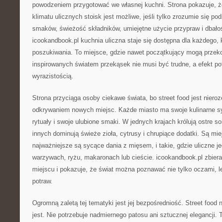
powodzeniem przygotować we własnej kuchni. Strona pokazuje, 
klimatu ulicznych stoisk jest możliwe, jeśli tylko zrozumie się p
smaków, świeżość składników, umiejętne użycie przypraw i dbałoś
icookandbook.pl kuchnia uliczna staje się dostępna dla każdego
poszukiwania. To miejsce, gdzie nawet początkujący mogą przeko
inspirowanych światem przekąsek nie musi być trudne, a efekt po
wyrazistością.
Strona przyciąga osoby ciekawe świata, bo street food jest niero
odkrywaniem nowych miejsc. Każde miasto ma swoje kulinarne sy
rytuały i swoje ulubione smaki. W jednych krajach królują ostre s
innych dominują świeże zioła, cytrusy i chrupiące dodatki. Są mie
najważniejsze są sycące dania z mięsem, i takie, gdzie uliczne je
warzywach, ryżu, makaronach lub cieście. icookandbook.pl zbiera
miejscu i pokazuje, że świat można poznawać nie tylko oczami, l
potraw.
Ogromną zaletą tej tematyki jest jej bezpośredniość. Street food 
jest. Nie potrzebuje nadmiernego patosu ani sztucznej elegancji. T