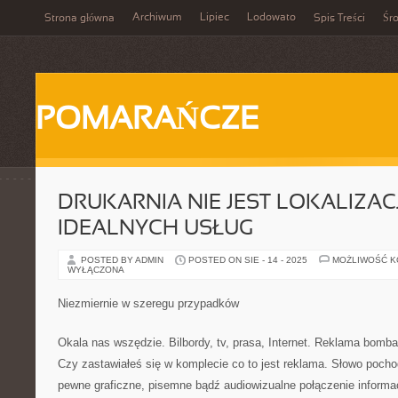
Archiwum
Lipiec
Lodowato
Strona główna
Spis Treści
Śr
POMARAŃCZE
DRUKARNIA NIE JEST LOKALIZACJ
IDEALNYCH USŁUG
POSTED BY ADMIN
POSTED ON SIE - 14 - 2025
MOŻLIWOŚĆ 
WYŁĄCZONA
Niezmiernie w szeregu przypadków
Okala nas wszędzie. Bilbordy, tv, prasa, Internet. Reklama bomb
Czy zastawiałeś się w komplecie co to jest reklama. Słowo pochod
pewne graficzne, pisemne bądź audiowizualne połączenie informac