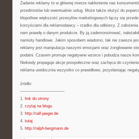
Zadanie reklamy to w głównej mierze nakłonienie nas konsumentó
przedmiotów lub ewentualnie usług. Może także służyć do poparci
kłopotliwe większość przesyłów marketingowych łączy się przed
korzyściami dla reklamodawcy – rzadko dla odbiorcy. Z założeni
nam prawdę o danym produkcie. By ją zademonstrować, należałob
namioty handlowe. Jakim sposobem wiadomo, tak nie zawsze jest
reklamy jest manipulacja naszymi emocjami oraz żonglowanie ste
podatni. Czasem promuje negatywne wzorce i pobudza nasze kon
Niekiedy propaguje akcje prospołeczne oraz zachęca do czynieni
reklama uwidocznia wszystko co prawidłowo, przysłaniając negat
źródło:
———————————
1.
link do strony
2.
czytaj na blogu
3.
http://ralf-jaeger.de
4.
tutaj
5.
http://ralph-bergmann.de