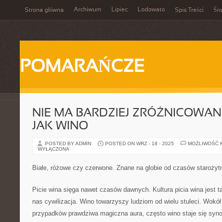
Archiwum
Lipiec
Lodowato
Strona główna
Spis Treści
Śr
POMARAŃCZE
NIE MA BARDZIEJ ZRÓŻNICOWA
JAK WINO
POSTED BY ADMIN
POSTED ON WRZ - 18 - 2025
MOŻLIWOŚĆ 
WYŁĄCZONA
Białe, różowe czy czerwone. Znane na globie od czasów starożyt
Picie wina sięga nawet czasów dawnych. Kultura picia wina jest t
nas cywilizacja. Wino towarzyszy ludziom od wielu stuleci. Wokó
przypadków prawdziwa magiczna aura, często wino staje się syn