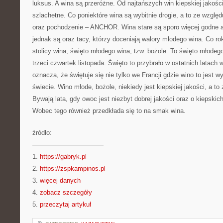
luksus. A wina są przeróżne. Od najtańszych win kiepskiej jakości
szlachetne. Co poniektóre wina są wybitnie drogie, a to ze wzgl
oraz pochodzenie – ANCHOR. Wina stare są sporo więcej godne an
jednak są oraz tacy, którzy doceniają walory młodego wina. Co rok
stolicy wina, święto młodego wina, tzw. bożole. To święto młodeg
trzeci czwartek listopada. Święto to przybrało w ostatnich latach
oznacza, że świętuje się nie tylko we Francji gdzie wino to jest 
świecie. Wino młode, bożole, niekiedy jest kiepskiej jakości, a to
Bywają lata, gdy owoc jest niezbyt dobrej jakości oraz o kiepsk
Wobec tego również przedkłada się to na smak wina.
źródło:
———————————
1.
https://gabryk.pl
2.
https://zspkampinos.pl
3.
więcej danych
4.
zobacz szczegóły
5.
przeczytaj artykuł