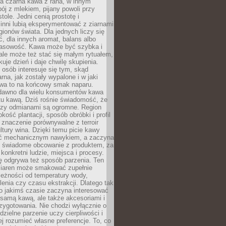
a czarna kawa z rana, w innym
pój z mlekiem, pijany powoli przy
ole. Jedni cenią prostotę i
 inni lubią eksperymentować z ziarnami
gionów świata. Dla jednych liczy się
, dla innych aromat, balans albo
wasowość. Kawa może być szybka i
ale może też stać się małym rytuałem,
kuje dzień i daje chwilę skupienia.
 osób interesuje się tym, skąd
rna, jak zostały wypalone i w jaki
wa to na końcowy smak naparu.
dawno dla wielu konsumentów kawa
tu kawą. Dziś rośnie świadomość, że
dzy odmianami są ogromne. Region
kość plantacji, sposób obróbki i profil
 znaczenie porównywalne z terroir
tury wina. Dzięki temu picie kawy
yć mechanicznym nawykiem, a zaczyna
 świadome obcowanie z produktem, za
 konkretni ludzie, miejsca i procesy.
ę odgrywa też sposób parzenia. Ten
ziaren może smakować zupełnie
leżności od temperatury wody,
lenia czy czasu ekstrakcji. Dlatego tak
o jakimś czasie zaczyna interesować
o samą kawą, ale także akcesoriami i
zygotowania. Nie chodzi wyłącznie o
ielne parzenie uczy cierpliwości i
ej rozumieć własne preferencje. To, co