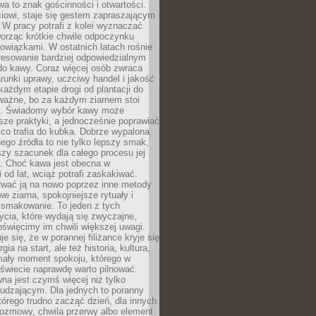
wa to znak gościnności i otwartości.
iowi, staje się gestem zapraszającym
W pracy potrafi z kolei wyznaczać
worząc krótkie chwile odpoczynku
owiązkami. W ostatnich latach rośnie
resowanie bardziej odpowiedzialnym
do kawy. Coraz więcej osób zwraca
unki uprawy, uczciwy handel i jakość
każdym etapie drogi od plantacji do
o ważne, bo za każdym ziarnem stoi
a. Świadomy wybór kawy może
sze praktyki, a jednocześnie poprawiać
 co trafia do kubka. Dobrze wypalona
go źródła to nie tylko lepszy smak,
szy szacunek dla całego procesu jej
. Choć kawa jest obecna w
 od lat, wciąż potrafi zaskakiwać.
wać ją na nowo poprzez inne metody
we ziarna, spokojniejsze rytuały i
 smakowanie. To jeden z tych
cia, które wydają się zwyczajne,
oświęcimy im chwili większej uwagi.
e się, że w porannej filiżance kryje się
rgia na start, ale też historia, kultura,
mały moment spokoju, którego w
świecie naprawdę warto pilnować.
a jest czymś więcej niż tylko
udzającym. Dla jednych to poranny
którego trudno zacząć dzień, dla innych
rozmowy, chwila przerwy albo element