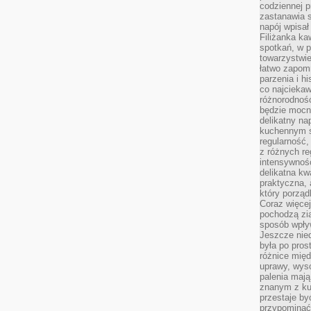
codziennej p
zastanawia s
napój wpisał
Filiżanka ka
spotkań, w p
towarzystwie
łatwo zapom
parzenia i hi
co najciekaw
różnorodnoś
będzie mocn
delikatny na
kuchennym st
regularność,
z różnych re
intensywność
delikatna k
praktyczna, 
który porząd
Coraz więcej
pochodzą zia
sposób wpły
Jeszcze nie
była po pros
różnice mię
uprawy, wyso
palenia mają
znanym z kul
przestaje b
przypominać