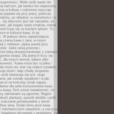
rzyjemności. Wiele osób nawet nie
ię nad tym, jak bardzo ten niepozorny
 się w kulturę i codzienne zwyczaje.
wy pojawia się przy pracy, podczas
odróży, po obiedzie, w samotności i w
. Jej obecność jest tak naturalna, że
nieć, jak bogaty świat smaków, metod
storii kryje się za każdym łykiem. To,
sze w kulturze kawy, to jej
ć. W jednym domu najważniejsza
a czarna kawa z rana, w innym
pój z mlekiem, pijany powoli przy
ole. Jedni cenią prostotę i
 inni lubią eksperymentować z ziarnami
gionów świata. Dla jednych liczy się
, dla innych aromat, balans albo
wasowość. Kawa może być szybka i
ale może też stać się małym rytuałem,
kuje dzień i daje chwilę skupienia.
 osób interesuje się tym, skąd
rna, jak zostały wypalone i w jaki
wa to na końcowy smak naparu.
dawno dla wielu konsumentów kawa
tu kawą. Dziś rośnie świadomość, że
dzy odmianami są ogromne. Region
kość plantacji, sposób obróbki i profil
 znaczenie porównywalne z terroir
tury wina. Dzięki temu picie kawy
yć mechanicznym nawykiem, a zaczyna
 świadome obcowanie z produktem, za