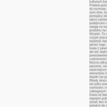
kulturach ka
Podana gośc
do rozmowy. 
rytm dnia, t
pomiędzy ob
także zainte
podejściem 
uwagę na war
produktu na 
filiżanki. T
czyjaś prac
wspierać lep
jakość tego,
kawa z pewne
ale też więk
powstawania
codzienności
Można odkry
parzenia, no
uważniejsze
elementów ży
dopóki nie p
Wtedy okazuj
nie tylko ene
rzemiosło i 
zabieganym 
Kawa od dawn
napojem pob
rytuał, bez 
pretekst do 