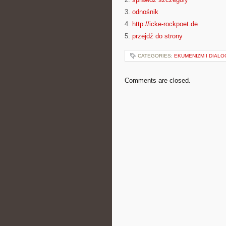
3.
odnośnik
4.
http://icke-rockpoet.de
5.
przejdź do strony
CATEGORIES:
EKUMENIZM I DIALO
Comments are closed.