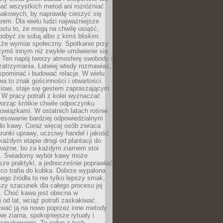
nać wszystkich metod ani rozróżniać
makowych, by naprawdę cieszyć się
em. Dla wielu ludzi najważniejsze
ostu to, że mogą na chwilę usiąść,
pobyć ze sobą albo z kimś bliskim.
że wymiar społeczny. Spotkanie przy
czymś innym niż zwykłe umówienie się
 Ten napój tworzy atmosferę swobody i
zatrzymania. Łatwiej wtedy rozmawiać,
spominać i budować relacje. W wielu
wa to znak gościnności i otwartości.
iowi, staje się gestem zapraszającym
W pracy potrafi z kolei wyznaczać
worząc krótkie chwile odpoczynku
owiązkami. W ostatnich latach rośnie
resowanie bardziej odpowiedzialnym
do kawy. Coraz więcej osób zwraca
unki uprawy, uczciwy handel i jakość
każdym etapie drogi od plantacji do
o ważne, bo za każdym ziarnem stoi
a. Świadomy wybór kawy może
sze praktyki, a jednocześnie poprawiać
 co trafia do kubka. Dobrze wypalona
go źródła to nie tylko lepszy smak,
szy szacunek dla całego procesu jej
. Choć kawa jest obecna w
 od lat, wciąż potrafi zaskakiwać.
wać ją na nowo poprzez inne metody
we ziarna, spokojniejsze rytuały i
 smakowanie. To jeden z tych