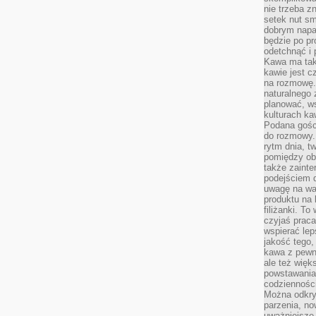
nie trzeba z
setek nut s
dobrym napar
będzie po pr
odetchnąć i 
Kawa ma tak
kawie jest 
na rozmowę.
naturalnego 
planować, w
kulturach ka
Podana gośc
do rozmowy. 
rytm dnia, t
pomiędzy ob
także zainte
podejściem 
uwagę na war
produktu na 
filiżanki. T
czyjaś prac
wspierać lep
jakość tego,
kawa z pewne
ale też więk
powstawania
codzienności
Można odkry
parzenia, no
uważniejsze