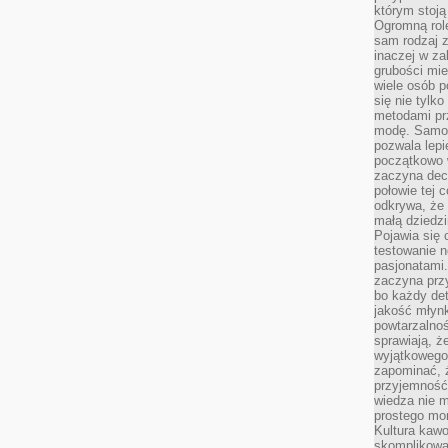
którym stoją
Ogromną rol
sam rodzaj 
inaczej w za
grubości mie
wiele osób p
się nie tylk
metodami pr
modę. Samodz
pozwala lepi
początkowo 
zaczyna dec
połowie tej 
odkrywa, że 
małą dziedzi
Pojawia się
testowanie n
pasjonatami
zaczyna pr
bo każdy det
jakość młynk
powtarzalnoś
sprawiają, ż
wyjątkowego
zapominać, ż
przyjemność
wiedza nie m
prostego mo
Kultura kaw
skomplikowan