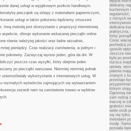
BYĆ
będzie mocn
WYDARZENIE
delikatny na
rzenie danej usługi w wyjątkowym punkcie handlowym.
WSTRZĄSAJĄCE
kuchennym st
ORAZ
lematykę pieczątek są sklepy z materiałami papierniczymi,
GENERUJĄCE
regularność,
z różnych re
wykonanie usługi w takim położeniu będziemy zmuszeni
intensywność
. Inną metodą jest skorzystanie z propozycji internetowej.
delikatna k
praktyczna, 
 aspekcie, oferuje wykonanie wskazanej pieczątki online
który porząd
Coraz więcej
ne równie należytej jakości oraz ładne wizualnie,
pochodzą zia
mniej pieniędzy. Czas realizacji zamówienia, w jednym i
sposób wpły
Jeszcze nie
nie pokrewny. Zazwyczaj wynosi jeden, góra da dni. W
była po pros
doliczyć jeszcze czas wysyłki, który obejmie jeden
różnice mię
uprawy, wyso
aszamy po pieczątki warszawa. Niemniej niemniej jednak
palenia mają
znanym z kul
by uniemożliwiały wykorzystanie z internetowych usług. W
przestaje b
lu rozmaitych wytwórców zajmujących się wytwarzaniem
przypominać
którym stoją
nkurencja zezwoli nam na zamówienie towaru w wybitnie
Ogromną rol
wych.
sam rodzaj 
inaczej w za
grubości mie
wiele osób p
się nie tylk
metodami pr
modę. Samodz
de
pozwala lepi