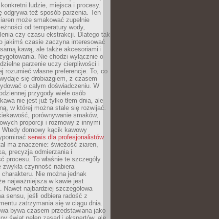
 konkretni ludzie, miejsca i procesy.
ę odgrywa też sposób parzenia. Ten
ziaren może smakować zupełnie
leżności od temperatury wody,
lenia czy czasu ekstrakcji. Dlatego tak
o jakimś czasie zaczyna interesować
o samą kawą, ale także akcesoriami i
zygotowania. Nie chodzi wyłącznie o
ielne parzenie uczy cierpliwości i
ej rozumieć własne preferencje. To, co
wydaje się drobiazgiem, z czasem
ydować o całym doświadczeniu. W
codziennej przygody wiele osób
kawa nie jest już tylko tłem dnia, ale
ną, w której można stale się rozwijać.
 ciekawość, porównywanie smaków,
owych proporcji i rozmowy z innymi
. Wtedy domowy kącik kawowy
zypominać
serwis dla profesjonalistów
al ma znaczenie: świeżość ziaren,
a, precyzja odmierzania i
ć procesu. To właśnie te szczegóły
e zwykła czynność nabiera
 charakteru. Nie można jednak
e najważniejsza w kawie jest
. Nawet najbardziej szczegółowa
a sensu, jeśli odbiera radość z
mentu zatrzymania się w ciągu dnia.
owa bywa czasem przedstawiana jako
y świat pełen zasad i ekspertów, ale