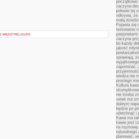
początkowo 
zaczyna dec
połowie tej 
odkrywa, że 
małą dziedzi
Pojawia się
testowanie n
pasjonatami
G MIĘDZYRELIGIJNY
zaczyna pr
bo każdy det
jakość młynk
powtarzalnoś
sprawiają, ż
wyjątkowego
zapominać, ż
przyjemność
wiedza nie m
prostego mo
Kultura kaw
skomplikowan
nie trzeba z
setek nut s
dobrym napar
będzie po pr
odetchnąć i 
Kawa ma tak
kawie jest 
na rozmowę.
naturalnego 
planować, w