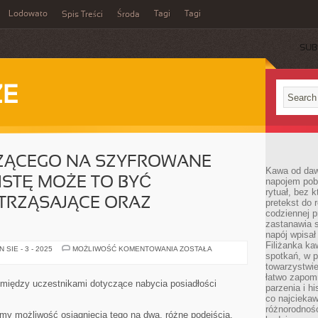
Lodowato
Tagi
Tagi
Spis Treści
Środa
SUB
ZE
RZĄCEGO NA SZYFROWANE
Kawa od dawn
STĘ MOŻE TO BYĆ
napojem pob
rytuał, bez 
TRZĄSAJĄCE ORAZ
pretekst do 
codziennej p
zastanawia s
napój wpisał
Filiżanka ka
DLA
SIE - 3 - 2025
MOŻLIWOŚĆ KOMENTOWANIA
ZOSTAŁA
spotkań, w p
LAIKA
PATRZĄCEGO
towarzystwie
NA
łatwo zapom
SZYFROWANE
 między uczestnikami dotyczące nabycia posiadłości
parzenia i hi
PRZEZ
PROGRAMISTĘ
co najciekaw
MOŻE
różnorodnoś
TO
y możliwość osiągnięcia tego na dwa, różne podejścia.