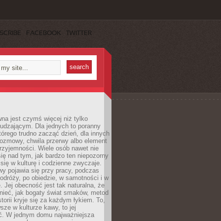
SCRIBE
FACEBOOK
TWITTER
a jest czymś więcej niż tylko
udzającym. Dla jednych to poranny
którego trudno zacząć dzień, dla innych
rozmowy, chwila przerwy albo element
rzyjemności. Wiele osób nawet nie
ię nad tym, jak bardzo ten niepozorny
 się w kulturę i codzienne zwyczaje.
wy pojawia się przy pracy, podczas
odróży, po obiedzie, w samotności i w
. Jej obecność jest tak naturalna, że
nieć, jak bogaty świat smaków, metod
storii kryje się za każdym łykiem. To,
sze w kulturze kawy, to jej
ć. W jednym domu najważniejsza