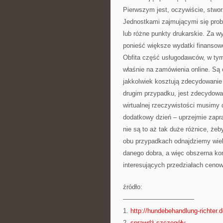
Pierwszym jest, oczywiście, stwo
Jednostkami zajmującymi się prob
lub różne punkty drukarskie. Za 
ponieść większe wydatki finansowe
Obfita część usługodawców, w tym
właśnie na zamówienia online. Są o
jakkolwiek kosztują zdecydowanie 
drugim przypadku, jest zdecydowa
wirtualnej rzeczywistości musimy 
dodatkowy dzień – uprzejmie zapr
nie są to aż tak duże różnice, że
obu przypadkach odnajdziemy wie
danego dobra, a więc obszerna ko
interesujących przedziałach ceno
źródło:
———————————
1.
http://hundebehandlung-richter.
2.
sprawdź szczegóły