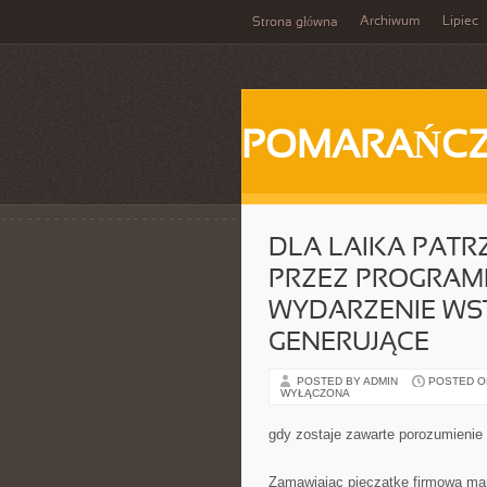
Archiwum
Lipiec
Strona główna
POMARAŃC
DLA LAIKA PAT
PRZEZ PROGRAMI
WYDARZENIE WS
GENERUJĄCE
POSTED BY ADMIN
POSTED ON 
WYŁĄCZONA
gdy zostaje zawarte porozumienie
Zamawiając pieczątkę firmową mam