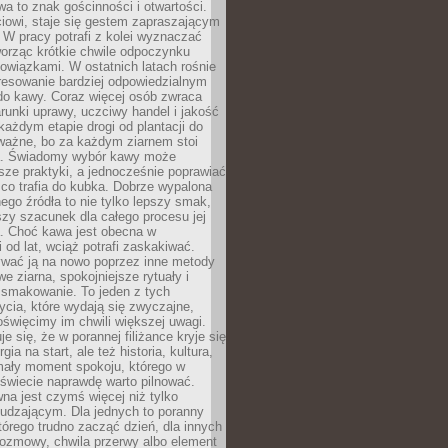
wa to znak gościnności i otwartości.
iowi, staje się gestem zapraszającym
W pracy potrafi z kolei wyznaczać
worząc krótkie chwile odpoczynku
owiązkami. W ostatnich latach rośnie
resowanie bardziej odpowiedzialnym
do kawy. Coraz więcej osób zwraca
unki uprawy, uczciwy handel i jakość
każdym etapie drogi od plantacji do
o ważne, bo za każdym ziarnem stoi
a. Świadomy wybór kawy może
sze praktyki, a jednocześnie poprawiać
 co trafia do kubka. Dobrze wypalona
go źródła to nie tylko lepszy smak,
szy szacunek dla całego procesu jej
. Choć kawa jest obecna w
 od lat, wciąż potrafi zaskakiwać.
wać ją na nowo poprzez inne metody
we ziarna, spokojniejsze rytuały i
 smakowanie. To jeden z tych
cia, które wydają się zwyczajne,
oświęcimy im chwili większej uwagi.
e się, że w porannej filiżance kryje się
rgia na start, ale też historia, kultura,
mały moment spokoju, którego w
świecie naprawdę warto pilnować.
a jest czymś więcej niż tylko
udzającym. Dla jednych to poranny
którego trudno zacząć dzień, dla innych
rozmowy, chwila przerwy albo element