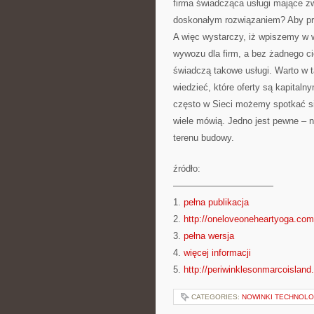
firma świadcząca usługi mające z
doskonałym rozwiązaniem? Aby prz
A więc wystarczy, iż wpiszemy w w
wywozu dla firm, a bez żadnego cie
świadczą takowe usługi. Warto w 
wiedzieć, które oferty są kapita
często w Sieci możemy spotkać się
wiele mówią. Jedno jest pewne – 
terenu budowy.
źródło:
———————————
1.
pełna publikacja
2.
http://oneloveoneheartyoga.com
3.
pełna wersja
4.
więcej informacji
5.
http://periwinklesonmarcoislan
CATEGORIES:
NOWINKI TECHNOLO