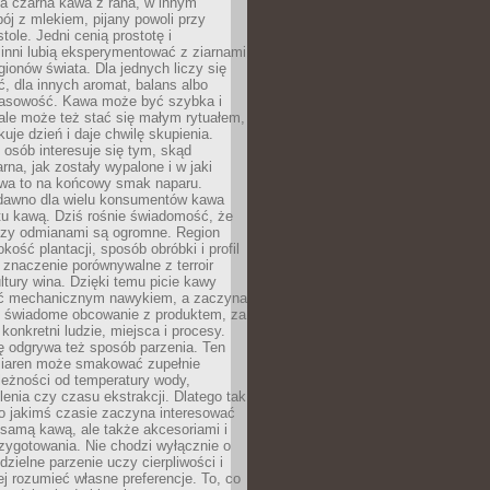
a czarna kawa z rana, w innym
pój z mlekiem, pijany powoli przy
ole. Jedni cenią prostotę i
 inni lubią eksperymentować z ziarnami
gionów świata. Dla jednych liczy się
, dla innych aromat, balans albo
wasowość. Kawa może być szybka i
ale może też stać się małym rytuałem,
kuje dzień i daje chwilę skupienia.
 osób interesuje się tym, skąd
rna, jak zostały wypalone i w jaki
wa to na końcowy smak naparu.
dawno dla wielu konsumentów kawa
tu kawą. Dziś rośnie świadomość, że
dzy odmianami są ogromne. Region
kość plantacji, sposób obróbki i profil
 znaczenie porównywalne z terroir
tury wina. Dzięki temu picie kawy
yć mechanicznym nawykiem, a zaczyna
 świadome obcowanie z produktem, za
 konkretni ludzie, miejsca i procesy.
ę odgrywa też sposób parzenia. Ten
ziaren może smakować zupełnie
leżności od temperatury wody,
lenia czy czasu ekstrakcji. Dlatego tak
o jakimś czasie zaczyna interesować
o samą kawą, ale także akcesoriami i
zygotowania. Nie chodzi wyłącznie o
ielne parzenie uczy cierpliwości i
ej rozumieć własne preferencje. To, co