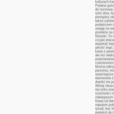
kulturach ka
Podana gośc
do rozmowy. 
rytm dnia, t
pomiędzy ob
także zainte
podejściem 
uwagę na war
produktu na 
filiżanki. T
czyjaś prac
wspierać lep
jakość tego,
kawa z pewne
ale też więk
powstawania
codzienności
Można odkry
parzenia, no
uważniejsze
elementów ży
dopóki nie p
Wtedy okazuj
nie tylko ene
rzemiosło i 
zabieganym 
Kawa od dawn
napojem pob
rytuał, bez 
pretekst do 