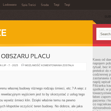
Lodowato
Tagi
Tagi
Spis Treści
Środa
SUB
ZE
Z OBSZARU PLACU
Kawa od dawn
napojem pob
WYWÓZ
LIP - 7 - 2025
MOŻLIWOŚĆ KOMENTOWANIA
ZOSTAŁA
rytuał, bez 
ŚMIECI
pretekst do 
Z
OBSZARU
codziennej p
PLACU
zastanawia s
napój wpisał
Filiżanka ka
renu własnej budowy różnego rodzaju śmieci, etc.? A więc z
spotkań, w p
towarzystwie
 rewelacyjnym wyjściem jest to by skorzystać z usług tego
łatwo zapom
typu wywóz śmieci klin. Dzięki właśnie temu na pewno
parzenia i hi
co najciekaw
ych kłopotów oczyścić teren budowy. No dobrze, ale jaka
różnorodnoś