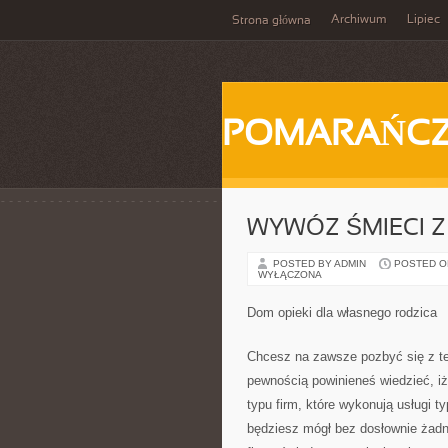
Archiwum
Lipiec
Strona główna
POMARAŃC
WYWÓZ ŚMIECI 
POSTED BY ADMIN
POSTED ON 
WYŁĄCZONA
Dom opieki dla własnego rodzica
Chcesz na zawsze pozbyć się z te
pewnością powinieneś wiedzieć, iż
typu firm, które wykonują usługi 
będziesz mógł bez dosłownie żadn