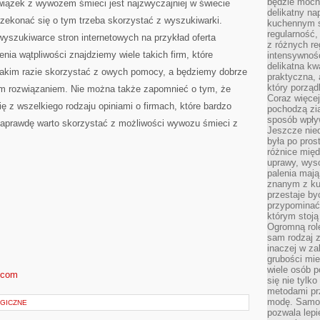
będzie mocn
wiązek z wywozem śmieci jest najzwyczajniej w świecie
delikatny na
ekonać się o tym trzeba skorzystać z wyszukiwarki.
kuchennym st
regularność,
yszukiwarce stron internetowych na przykład oferta
z różnych re
nia wątpliwości znajdziemy wiele takich firm, które
intensywność
delikatna k
takim razie skorzystać z owych pomocy, a będziemy dobrze
praktyczna, 
który porząd
lnym rozwiązaniem. Nie można także zapomnieć o tym, że
Coraz więcej
 z wszelkiego rodzaju opiniami o firmach, które bardzo
pochodzą zia
sposób wpły
naprawdę warto skorzystać z możliwości wywozu śmieci z
Jeszcze nie
była po pros
różnice mię
uprawy, wyso
palenia mają
znanym z kul
przestaje b
przypominać
którym stoją
Ogromną rol
sam rodzaj 
inaczej w za
grubości mie
wiele osób p
d.com
się nie tylk
metodami pr
modę. Samodz
GICZNE
pozwala lepi