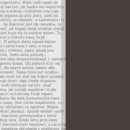
rzyjemności. Wiele osób nawet nie
ię nad tym, jak bardzo ten niepozorny
 się w kulturę i codzienne zwyczaje.
wy pojawia się przy pracy, podczas
odróży, po obiedzie, w samotności i w
. Jej obecność jest tak naturalna, że
nieć, jak bogaty świat smaków, metod
storii kryje się za każdym łykiem. To,
sze w kulturze kawy, to jej
ć. W jednym domu najważniejsza
a czarna kawa z rana, w innym
pój z mlekiem, pijany powoli przy
ole. Jedni cenią prostotę i
 inni lubią eksperymentować z ziarnami
gionów świata. Dla jednych liczy się
, dla innych aromat, balans albo
wasowość. Kawa może być szybka i
ale może też stać się małym rytuałem,
kuje dzień i daje chwilę skupienia.
 osób interesuje się tym, skąd
rna, jak zostały wypalone i w jaki
wa to na końcowy smak naparu.
dawno dla wielu konsumentów kawa
tu kawą. Dziś rośnie świadomość, że
dzy odmianami są ogromne. Region
kość plantacji, sposób obróbki i profil
 znaczenie porównywalne z terroir
tury wina. Dzięki temu picie kawy
yć mechanicznym nawykiem, a zaczyna
 świadome obcowanie z produktem, za