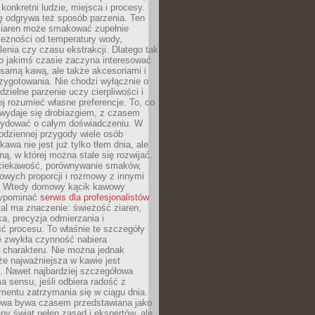
 konkretni ludzie, miejsca i procesy.
ę odgrywa też sposób parzenia. Ten
ziaren może smakować zupełnie
leżności od temperatury wody,
lenia czy czasu ekstrakcji. Dlatego tak
o jakimś czasie zaczyna interesować
o samą kawą, ale także akcesoriami i
zygotowania. Nie chodzi wyłącznie o
ielne parzenie uczy cierpliwości i
ej rozumieć własne preferencje. To, co
wydaje się drobiazgiem, z czasem
ydować o całym doświadczeniu. W
codziennej przygody wiele osób
kawa nie jest już tylko tłem dnia, ale
ną, w której można stale się rozwijać.
 ciekawość, porównywanie smaków,
owych proporcji i rozmowy z innymi
. Wtedy domowy kącik kawowy
zypominać
serwis dla profesjonalistów
al ma znaczenie: świeżość ziaren,
a, precyzja odmierzania i
ć procesu. To właśnie te szczegóły
e zwykła czynność nabiera
 charakteru. Nie można jednak
e najważniejsza w kawie jest
. Nawet najbardziej szczegółowa
a sensu, jeśli odbiera radość z
mentu zatrzymania się w ciągu dnia.
owa bywa czasem przedstawiana jako
y świat pełen zasad i ekspertów, ale