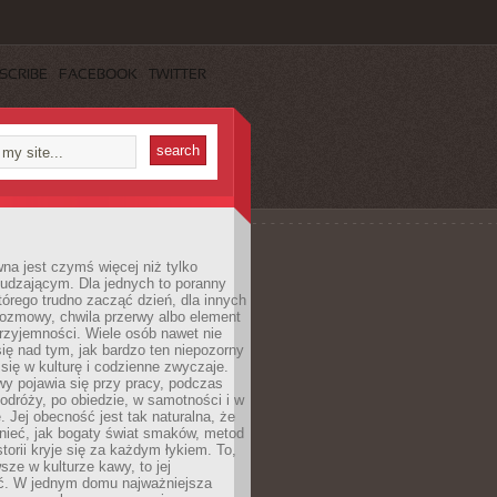
SCRIBE
FACEBOOK
TWITTER
a jest czymś więcej niż tylko
udzającym. Dla jednych to poranny
którego trudno zacząć dzień, dla innych
rozmowy, chwila przerwy albo element
rzyjemności. Wiele osób nawet nie
ię nad tym, jak bardzo ten niepozorny
 się w kulturę i codzienne zwyczaje.
wy pojawia się przy pracy, podczas
odróży, po obiedzie, w samotności i w
. Jej obecność jest tak naturalna, że
nieć, jak bogaty świat smaków, metod
storii kryje się za każdym łykiem. To,
sze w kulturze kawy, to jej
ć. W jednym domu najważniejsza