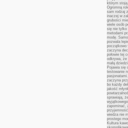
którym stoją
Ogromną rol
sam rodzaj 
inaczej w za
grubości mie
wiele osób p
się nie tylk
metodami pr
modę. Samodz
pozwala lepi
początkowo 
zaczyna dec
połowie tej 
odkrywa, że 
małą dziedzi
Pojawia się
testowanie n
pasjonatami
zaczyna pr
bo każdy det
jakość młynk
powtarzalnoś
sprawiają, ż
wyjątkowego
zapominać, ż
przyjemność
wiedza nie m
prostego mo
Kultura kaw
skomplikowan