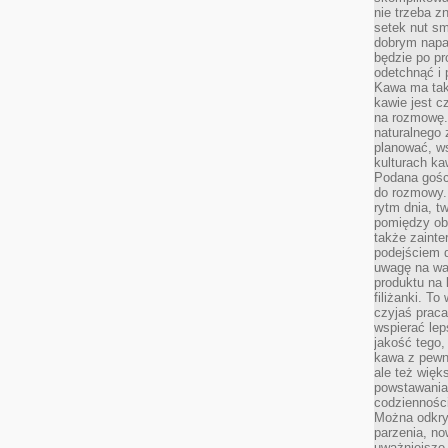
nie trzeba z
setek nut s
dobrym napar
będzie po pr
odetchnąć i 
Kawa ma tak
kawie jest 
na rozmowę.
naturalnego 
planować, w
kulturach ka
Podana gośc
do rozmowy. 
rytm dnia, t
pomiędzy ob
także zainte
podejściem 
uwagę na war
produktu na 
filiżanki. T
czyjaś prac
wspierać lep
jakość tego,
kawa z pewne
ale też więk
powstawania
codzienności
Można odkry
parzenia, no
uważniejsze