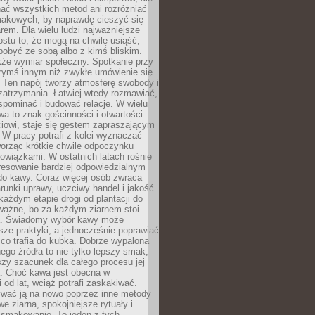
nać wszystkich metod ani rozróżniać
makowych, by naprawdę cieszyć się
em. Dla wielu ludzi najważniejsze
ostu to, że mogą na chwilę usiąść,
pobyć ze sobą albo z kimś bliskim.
że wymiar społeczny. Spotkanie przy
czymś innym niż zwykłe umówienie się
 Ten napój tworzy atmosferę swobody i
zatrzymania. Łatwiej wtedy rozmawiać,
spominać i budować relacje. W wielu
wa to znak gościnności i otwartości.
iowi, staje się gestem zapraszającym
W pracy potrafi z kolei wyznaczać
worząc krótkie chwile odpoczynku
owiązkami. W ostatnich latach rośnie
resowanie bardziej odpowiedzialnym
do kawy. Coraz więcej osób zwraca
unki uprawy, uczciwy handel i jakość
każdym etapie drogi od plantacji do
o ważne, bo za każdym ziarnem stoi
a. Świadomy wybór kawy może
sze praktyki, a jednocześnie poprawiać
 co trafia do kubka. Dobrze wypalona
go źródła to nie tylko lepszy smak,
szy szacunek dla całego procesu jej
. Choć kawa jest obecna w
 od lat, wciąż potrafi zaskakiwać.
wać ją na nowo poprzez inne metody
we ziarna, spokojniejsze rytuały i
 smakowanie. To jeden z tych