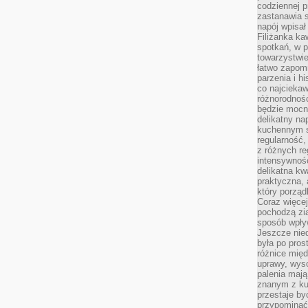
codziennej p
zastanawia s
napój wpisał
Filiżanka ka
spotkań, w p
towarzystwie
łatwo zapom
parzenia i hi
co najciekaw
różnorodnoś
będzie mocn
delikatny na
kuchennym st
regularność,
z różnych re
intensywność
delikatna k
praktyczna, 
który porząd
Coraz więcej
pochodzą zia
sposób wpły
Jeszcze nie
była po pros
różnice mię
uprawy, wyso
palenia mają
znanym z kul
przestaje b
przypominać