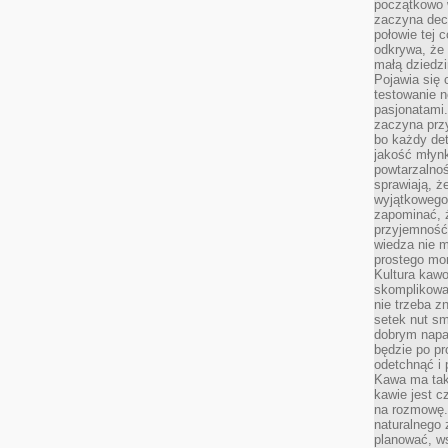
początkowo 
zaczyna dec
połowie tej 
odkrywa, że 
małą dziedzi
Pojawia się
testowanie n
pasjonatami
zaczyna pr
bo każdy det
jakość młynk
powtarzalnoś
sprawiają, ż
wyjątkowego
zapominać, ż
przyjemność
wiedza nie m
prostego mo
Kultura kaw
skomplikowan
nie trzeba z
setek nut s
dobrym napar
będzie po pr
odetchnąć i 
Kawa ma tak
kawie jest 
na rozmowę.
naturalnego 
planować, w