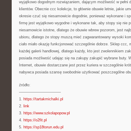
wyjątkowo dogodnym rozwiązaniem, dającym możliwość w pełni d
klientów. Obecnie ccc kolekcje, to głównie obuwie letnie, jakie u
okresie czuć się niesamowicie dogodnie, ponieważ wykonane i s
firmę jest wyjątkowo wygodne i wykonane tak, aby stopy się nie pr
niesamowicie istotne, dlatego że obuwie wbrew pozorom, jest na
ubioru, dlatego że stopy muszą mieć zagwarantowany wysoki kom
ciało miało okazję funkcjonować szczególnie dobrze. Sklep ccc, m
każdej galerii handlowej, dlatego każdy, kto jest zwolennikiem za
posiada możliwość udając się na zakupy zakupić wybrane buty.
Internet, obuwie dostarczane jest przez kuriera w szczególnie kr
nabywca posiada szansę swobodnie użytkować poszczególne ob
źródło:
———————————
1.
https://tartakmichalki.pl
2.
link
3.
https://www.szkolapopow.pl
4.
https://o2fit.pl
5.
https://sp18torun.edu.pl