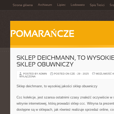
Archiwum
Lipiec
Lodowato
Strona główna
Spis Treści
Śr
POMARAŃCZE
SKLEP DEICHMANN, TO WYSOKIE
SKLEP OBUWNICZY
POSTED BY ADMIN
POSTED ON CZE - 29 - 2025
MOŻLIWOŚĆ 
WYŁĄCZONA
Sklep deichmann, to wysokiej jakości sklep obuwniczy
Ccc kolekcje, jest szansa ostatnimi czasy znaleźć oczywiście w 
witrynie internetowej, którą prowadzi sklep ccc. Witryna ta prezen
dostępne są w sklepach, jak również realizuje sprzedaż online, c