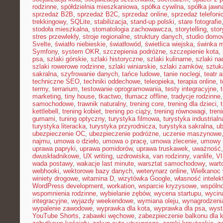
rodzinne
,
spółdzielnia mieszkaniowa
,
spółka cywilna
,
spółka jawn
sprzedaż B2B
,
sprzedaż B2C
,
sprzedaż online
,
sprzedaż telefoni
trekkingowy
,
SQLite
,
stabilizacja
,
stand-up polski
,
stare fotografie
stodoła mieszkalna
,
stomatologia zachowawcza
,
storytelling
,
stor
stres przewlekły
,
stroje regionalne
,
struktury danych
,
studio domo
Svelte
,
światło niebieskie
,
światłowód
,
świetlica wiejska
,
świnka 
Symfony
,
system OKR
,
szczepienia podróżne
,
szczepienie kota
,
psa
,
szlaki górskie
,
szlaki historyczne
,
szlaki kulinarne
,
szlaki n
szlaki rowerowe rodzinne
,
szlaki winiarskie
,
szlaki zamków
,
sztuk
sakralna
,
szyfrowanie danych
,
tańce ludowe
,
tanie noclegi
,
teatr 
techniczne SEO
,
techniki oddechowe
,
teleopieka
,
terapia online
,
t
termy
,
terrarium
,
testowanie oprogramowania
,
testy integracyjne
,
marketing
,
tiny house
,
tkactwo
,
tłumacz offline
,
tradycje rodzinne
samochodowe
,
trawnik naturalny
,
trening core
,
trening dla dzieci
,
kettlebell
,
trening kobiet
,
trening po ciąży
,
trening równowagi
,
tren
gumami
,
tuning optyczny
,
turystyka filmowa
,
turystyka industrialn
turystyka literacka
,
turystyka przyrodnicza
,
turystyka sakralna
,
ub
ubezpieczenie OC
,
ubezpieczenie podróżne
,
uczenie maszynowe
najmu
,
umowa o dzieło
,
umowa o pracę
,
umowa zlecenie
,
umowy
uprawa papryki
,
uprawa pomidorów
,
uprawa truskawek
,
uważność
dwuskładnikowe
,
UX writing
,
uzdrowiska
,
van rodzinny
,
vanlife
,
V
wada postawy
,
wakacje last minute
,
warsztat samochodowy
,
wart
webhooki
,
wektorowe bazy danych
,
weterynarz online
,
Wielkanoc 
winiety drogowe
,
witamina D
,
wizytówka Google
,
własność intelek
WordPress development
,
workation
,
wsparcie kryzysowe
,
wspóln
wspomnienia rodzinne
,
wybielanie zębów
,
wycena startupu
,
wycin
integracyjne
,
wyjazdy weekendowe
,
wymiana oleju
,
wynagrodzeni
wypalenie zawodowe
,
wyprawka dla kota
,
wyprawka dla psa
,
wyst
YouTube Shorts
,
zabawki węchowe
,
zabezpieczenie balkonu dla 