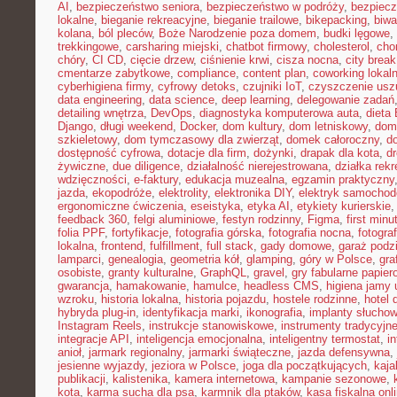
AI
,
bezpieczeństwo seniora
,
bezpieczeństwo w podróży
,
bezpiecz
lokalne
,
bieganie rekreacyjne
,
bieganie trailowe
,
bikepacking
,
biw
kolana
,
ból pleców
,
Boże Narodzenie poza domem
,
budki lęgowe
,
trekkingowe
,
carsharing miejski
,
chatbot firmowy
,
cholesterol
,
cho
chóry
,
CI CD
,
cięcie drzew
,
ciśnienie krwi
,
cisza nocna
,
city brea
cmentarze zabytkowe
,
compliance
,
content plan
,
coworking lokal
cyberhigiena firmy
,
cyfrowy detoks
,
czujniki IoT
,
czyszczenie usz
data engineering
,
data science
,
deep learning
,
delegowanie zadań
detailing wnętrza
,
DevOps
,
diagnostyka komputerowa auta
,
dieta
Django
,
długi weekend
,
Docker
,
dom kultury
,
dom letniskowy
,
dom
szkieletowy
,
dom tymczasowy dla zwierząt
,
domek całoroczny
,
d
dostępność cyfrowa
,
dotacje dla firm
,
dożynki
,
drapak dla kota
,
d
żywiczne
,
due diligence
,
działalność nierejestrowana
,
działka rek
wdzięczności
,
e-faktury
,
edukacja muzealna
,
egzamin praktyczny
jazda
,
ekopodróże
,
elektrolity
,
elektronika DIY
,
elektryk samocho
ergonomiczne ćwiczenia
,
eseistyka
,
etyka AI
,
etykiety kurierskie
feedback 360
,
felgi aluminiowe
,
festyn rodzinny
,
Figma
,
first minu
folia PPF
,
fortyfikacje
,
fotografia górska
,
fotografia nocna
,
fotogra
lokalna
,
frontend
,
fulfillment
,
full stack
,
gady domowe
,
garaż podz
lamparci
,
genealogia
,
geometria kół
,
glamping
,
góry w Polsce
,
gra
osobiste
,
granty kulturalne
,
GraphQL
,
gravel
,
gry fabularne papie
gwarancja
,
hamakowanie
,
hamulce
,
headless CMS
,
higiena jamy 
wzroku
,
historia lokalna
,
historia pojazdu
,
hostele rodzinne
,
hotel 
hybryda plug-in
,
identyfikacja marki
,
ikonografia
,
implanty słucho
Instagram Reels
,
instrukcje stanowiskowe
,
instrumenty tradycyjn
integracje API
,
inteligencja emocjonalna
,
inteligentny termostat
,
in
anioł
,
jarmark regionalny
,
jarmarki świąteczne
,
jazda defensywna
,
jesienne wyjazdy
,
jeziora w Polsce
,
joga dla początkujących
,
kaj
publikacji
,
kalistenika
,
kamera internetowa
,
kampanie sezonowe
,
kota
,
karma sucha dla psa
,
karmnik dla ptaków
,
kasa fiskalna onl