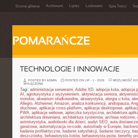
Archiwum
Lipiec
Lodowato
Strona główna
Spis Treści
Śr
POMARAŃCZE
TECHNOLOGIE I INNOWACJE
POSTED BY ADMIN
POSTED ON LIP - 1 - 2026
MOŻLIWOŚĆ K
WYŁĄCZONA
Tagi:
administracja serwerami
,
Adobe XD
,
adopcja kota
,
adopcja 
AI
,
agroturystyka z wyżywieniem
,
aktywizacja seniora
,
aktywność
morskie
,
akwarium słodkowodne
,
akwarystyka
,
alergia u kota
,
ale
Allegro
,
Alzheimer
,
Amazon
,
analiza konkurencji
,
andropauza
,
Ang
słuchowe
,
aplikacje cross-platform
,
aplikacje desktopowe
,
aplikac
PWA
,
aplikacje webowe
,
apteczka turystyczna
,
architektura aplika
architektura drewniana
,
architektura systemów
,
archiwa rodzinne
,
astroturystyka
,
audiobooki dla dzieci
,
audyt SEO
,
auta dostawcze
garażowa
,
automatyzacja no-code
,
autostrady w Europie
,
backen
badania profilaktyczne
,
badanie satysfakcji
,
badanie tarczycy
,
ba
deszczówkę
,
behawiorysta kotów
,
behawiorysta psów
,
benefity p