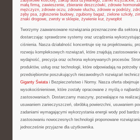
zabytkowe kościoły
,
zakup auta używanego
,
zamki krzyżackie
,
z
małą firmą
,
zawieszenie
,
zbieranie deszczówki
,
zdrowie hormonal
mężczyzn
,
zdrowie oczu
,
zdrowie słuchu
,
zdrowie w podróży
,
zdr
zęby psa
,
zgłoszenie budowy
,
zgubiony bagaż
,
zielone szkoły
,
zi
znaki drogowe
,
zwroty w sklepie
,
żywienie kur
,
żywopłot
Tworzymy zaawansowane rozwiązania przeznaczone dla sektora
dostarczając sprawdzone systemy oraz urządzenia wykorzystując
ciśnienia. Nasza działalność koncentruje się na projektowaniu, pr
rozwoju kompleksowych rozwiązań, które znajdują zastosowanie w
wydajność, precyzja oraz ochrona wykonywanych procesów. Strona
produktów, usług oraz technologii, które odpowiadają na potrzeb
przedsiębiorstw poszukujących niezawodnych rozwiązań techni
Giganty Świata
i Bezpieczeństwo i Normy. Nasza oferta obejmuje 
wysokociśnieniowe, które zostały opracowane z myślą o najbard
zastosowaniach. Dostarczamy maszyny, pozwalające na realizac
usuwaniem zanieczyszczeń, obróbką powierzchni, usuwaniem pow
zadaniami wymagającymi wykorzystania energii wody pod bardzo 
zastosowaniu nowoczesnych technologii proponowane rozwiązani
jednocześnie przyjazne dla użytkownika.