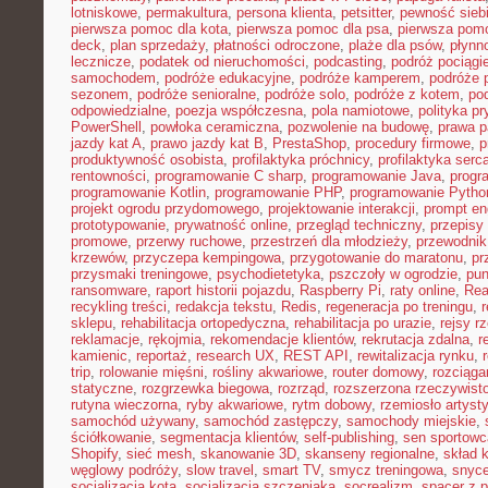
lotniskowe
,
permakultura
,
persona klienta
,
petsitter
,
pewność sieb
pierwsza pomoc dla kota
,
pierwsza pomoc dla psa
,
pierwsza pom
deck
,
plan sprzedaży
,
płatności odroczone
,
plaże dla psów
,
płynn
lecznicze
,
podatek od nieruchomości
,
podcasting
,
podróż pociąg
samochodem
,
podróże edukacyjne
,
podróże kamperem
,
podróże 
sezonem
,
podróże senioralne
,
podróże solo
,
podróże z kotem
,
po
odpowiedzialne
,
poezja współczesna
,
pola namiotowe
,
polityka p
PowerShell
,
powłoka ceramiczna
,
pozwolenie na budowę
,
prawa p
jazdy kat A
,
prawo jazdy kat B
,
PrestaShop
,
procedury firmowe
,
p
produktywność osobista
,
profilaktyka próchnicy
,
profilaktyka serc
rentowności
,
programowanie C sharp
,
programowanie Java
,
progr
programowanie Kotlin
,
programowanie PHP
,
programowanie Pytho
projekt ogrodu przydomowego
,
projektowanie interakcji
,
prompt en
prototypowanie
,
prywatność online
,
przegląd techniczny
,
przepisy
promowe
,
przerwy ruchowe
,
przestrzeń dla młodzieży
,
przewodnik
krzewów
,
przyczepa kempingowa
,
przygotowanie do maratonu
,
pr
przysmaki treningowe
,
psychodietetyka
,
pszczoły w ogrodzie
,
pun
ransomware
,
raport historii pojazdu
,
Raspberry Pi
,
raty online
,
Rea
recykling treści
,
redakcja tekstu
,
Redis
,
regeneracja po treningu
,
r
sklepu
,
rehabilitacja ortopedyczna
,
rehabilitacja po urazie
,
rejsy r
reklamacje
,
rękojmia
,
rekomendacje klientów
,
rekrutacja zdalna
,
r
kamienic
,
reportaż
,
research UX
,
REST API
,
rewitalizacja rynku
,
trip
,
rolowanie mięśni
,
rośliny akwariowe
,
router domowy
,
rozciąga
statyczne
,
rozgrzewka biegowa
,
rozrząd
,
rozszerzona rzeczywist
rutyna wieczorna
,
ryby akwariowe
,
rytm dobowy
,
rzemiosło artyst
samochód używany
,
samochód zastępczy
,
samochody miejskie
,
ściółkowanie
,
segmentacja klientów
,
self-publishing
,
sen sportowc
Shopify
,
sieć mesh
,
skanowanie 3D
,
skanseny regionalne
,
skład k
węglowy podróży
,
slow travel
,
smart TV
,
smycz treningowa
,
snyce
socjalizacja kota
,
socjalizacja szczeniaka
,
socrealizm
,
spacer z 