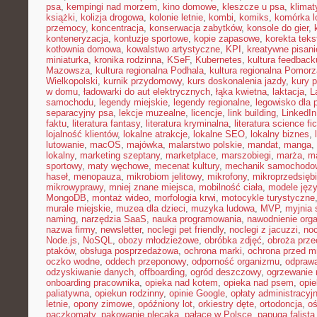
psa
,
kempingi nad morzem
,
kino domowe
,
kleszcze u psa
,
klima
książki
,
kolizja drogowa
,
kolonie letnie
,
kombi
,
komiks
,
komórka l
przemocy
,
koncentracja
,
konserwacja zabytków
,
konsole do gier
,
konteneryzacja
,
kontuzje sportowe
,
kopie zapasowe
,
korekta teks
kotłownia domowa
,
kowalstwo artystyczne
,
KPI
,
kreatywne pisani
miniaturka
,
kronika rodzinna
,
KSeF
,
Kubernetes
,
kultura feedback
Mazowsza
,
kultura regionalna Podhala
,
kultura regionalna Pomorz
Wielkopolski
,
kurnik przydomowy
,
kurs doskonalenia jazdy
,
kury 
w domu
,
ładowarki do aut elektrycznych
,
łąka kwietna
,
laktacja
,
L
samochodu
,
legendy miejskie
,
legendy regionalne
,
legowisko dla 
separacyjny psa
,
lekcje muzealne
,
licencje
,
link building
,
LinkedIn
faktu
,
literatura fantasy
,
literatura kryminalna
,
literatura science fic
lojalność klientów
,
lokalne atrakcje
,
lokalne SEO
,
lokalny biznes
,
lutowanie
,
macOS
,
majówka
,
malarstwo polskie
,
mandat
,
manga
,
lokalny
,
marketing szeptany
,
marketplace
,
marszobiegi
,
marża
,
ma
sportowy
,
maty węchowe
,
mecenat kultury
,
mechanik samochodo
haseł
,
menopauza
,
mikrobiom jelitowy
,
mikrofony
,
mikroprzedsięb
mikrowyprawy
,
mniej znane miejsca
,
mobilność ciała
,
modele jęz
MongoDB
,
montaż wideo
,
morfologia krwi
,
motocykle turystyczne
murale miejskie
,
muzea dla dzieci
,
muzyka ludowa
,
MVP
,
myjnia
naming
,
narzędzia SaaS
,
nauka programowania
,
nawodnienie org
nazwa firmy
,
newsletter
,
noclegi pet friendly
,
noclegi z jacuzzi
,
noc
Node.js
,
NoSQL
,
obozy młodzieżowe
,
obróbka zdjęć
,
obroża prz
ptaków
,
obsługa posprzedażowa
,
ochrona marki
,
ochrona przed 
oczko wodne
,
oddech przeponowy
,
odporność organizmu
,
odprawa
odzyskiwanie danych
,
offboarding
,
ogród deszczowy
,
ogrzewanie 
onboarding pracownika
,
opieka nad kotem
,
opieka nad psem
,
opi
paliatywna
,
opiekun rodzinny
,
opinie Google
,
opłaty administracyj
letnie
,
opony zimowe
,
opóźniony lot
,
orkiestry dęte
,
ortodoncja
,
oś
paczkomaty
,
pakowanie plecaka
,
pałace w Polsce
,
papuga falista