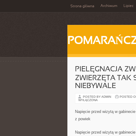
Archiwum
Lipiec
Strona główna
POMARAŃC
PIELĘGNACJA ZW
ZWIERZĘTA TAK S
NIEBYWALE
POSTED BY ADMIN
POSTED ON 
WYŁĄCZONA
Napięcie przed wizytą w gabineci
z powiek
Napięcie przed wizytą w gabinecie