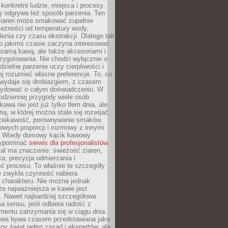
 konkretni ludzie, miejsca i procesy.
ę odgrywa też sposób parzenia. Ten
ziaren może smakować zupełnie
leżności od temperatury wody,
lenia czy czasu ekstrakcji. Dlatego tak
o jakimś czasie zaczyna interesować
o samą kawą, ale także akcesoriami i
zygotowania. Nie chodzi wyłącznie o
ielne parzenie uczy cierpliwości i
ej rozumieć własne preferencje. To, co
wydaje się drobiazgiem, z czasem
ydować o całym doświadczeniu. W
codziennej przygody wiele osób
kawa nie jest już tylko tłem dnia, ale
ną, w której można stale się rozwijać.
 ciekawość, porównywanie smaków,
owych proporcji i rozmowy z innymi
. Wtedy domowy kącik kawowy
zypominać
serwis dla profesjonalistów
al ma znaczenie: świeżość ziaren,
a, precyzja odmierzania i
ć procesu. To właśnie te szczegóły
e zwykła czynność nabiera
 charakteru. Nie można jednak
e najważniejsza w kawie jest
. Nawet najbardziej szczegółowa
a sensu, jeśli odbiera radość z
mentu zatrzymania się w ciągu dnia.
owa bywa czasem przedstawiana jako
y świat pełen zasad i ekspertów, ale