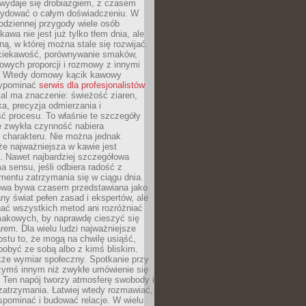
wydaje się drobiazgiem, z czasem
ydować o całym doświadczeniu. W
codziennej przygody wiele osób
kawa nie jest już tylko tłem dnia, ale
ną, w której można stale się rozwijać.
 ciekawość, porównywanie smaków,
owych proporcji i rozmowy z innymi
. Wtedy domowy kącik kawowy
zypominać
serwis dla profesjonalistów
al ma znaczenie: świeżość ziaren,
a, precyzja odmierzania i
ć procesu. To właśnie te szczegóły
e zwykła czynność nabiera
 charakteru. Nie można jednak
e najważniejsza w kawie jest
. Nawet najbardziej szczegółowa
a sensu, jeśli odbiera radość z
mentu zatrzymania się w ciągu dnia.
owa bywa czasem przedstawiana jako
y świat pełen zasad i ekspertów, ale
nać wszystkich metod ani rozróżniać
makowych, by naprawdę cieszyć się
em. Dla wielu ludzi najważniejsze
ostu to, że mogą na chwilę usiąść,
pobyć ze sobą albo z kimś bliskim.
że wymiar społeczny. Spotkanie przy
czymś innym niż zwykłe umówienie się
 Ten napój tworzy atmosferę swobody i
zatrzymania. Łatwiej wtedy rozmawiać,
spominać i budować relacje. W wielu