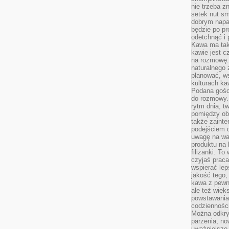
nie trzeba z
setek nut s
dobrym napar
będzie po pr
odetchnąć i 
Kawa ma tak
kawie jest 
na rozmowę.
naturalnego 
planować, w
kulturach ka
Podana gośc
do rozmowy. 
rytm dnia, t
pomiędzy ob
także zainte
podejściem 
uwagę na war
produktu na 
filiżanki. T
czyjaś prac
wspierać lep
jakość tego,
kawa z pewne
ale też więk
powstawania
codzienności
Można odkry
parzenia, no
uważniejsze