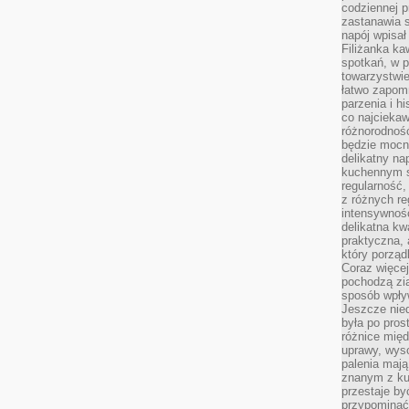
codziennej p
zastanawia s
napój wpisał
Filiżanka ka
spotkań, w p
towarzystwie
łatwo zapom
parzenia i hi
co najciekaw
różnorodnoś
będzie mocn
delikatny na
kuchennym st
regularność,
z różnych re
intensywność
delikatna k
praktyczna, 
który porząd
Coraz więcej
pochodzą zia
sposób wpły
Jeszcze nie
była po pros
różnice mię
uprawy, wyso
palenia mają
znanym z kul
przestaje b
przypominać