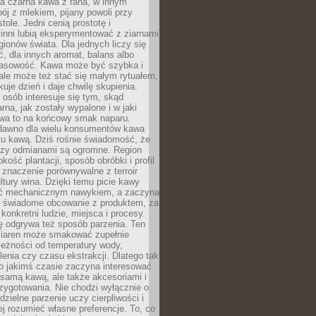
a czarna kawa z rana, w innym
pój z mlekiem, pijany powoli przy
ole. Jedni cenią prostotę i
 inni lubią eksperymentować z ziarnami
gionów świata. Dla jednych liczy się
, dla innych aromat, balans albo
wasowość. Kawa może być szybka i
ale może też stać się małym rytuałem,
kuje dzień i daje chwilę skupienia.
 osób interesuje się tym, skąd
rna, jak zostały wypalone i w jaki
wa to na końcowy smak naparu.
dawno dla wielu konsumentów kawa
tu kawą. Dziś rośnie świadomość, że
dzy odmianami są ogromne. Region
kość plantacji, sposób obróbki i profil
 znaczenie porównywalne z terroir
tury wina. Dzięki temu picie kawy
yć mechanicznym nawykiem, a zaczyna
 świadome obcowanie z produktem, za
 konkretni ludzie, miejsca i procesy.
ę odgrywa też sposób parzenia. Ten
ziaren może smakować zupełnie
leżności od temperatury wody,
lenia czy czasu ekstrakcji. Dlatego tak
o jakimś czasie zaczyna interesować
o samą kawą, ale także akcesoriami i
zygotowania. Nie chodzi wyłącznie o
ielne parzenie uczy cierpliwości i
ej rozumieć własne preferencje. To, co