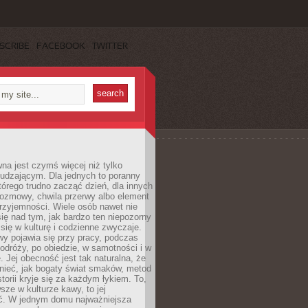
SCRIBE
FACEBOOK
TWITTER
a jest czymś więcej niż tylko
udzającym. Dla jednych to poranny
którego trudno zacząć dzień, dla innych
rozmowy, chwila przerwy albo element
rzyjemności. Wiele osób nawet nie
ię nad tym, jak bardzo ten niepozorny
 się w kulturę i codzienne zwyczaje.
wy pojawia się przy pracy, podczas
odróży, po obiedzie, w samotności i w
. Jej obecność jest tak naturalna, że
nieć, jak bogaty świat smaków, metod
storii kryje się za każdym łykiem. To,
sze w kulturze kawy, to jej
ć. W jednym domu najważniejsza