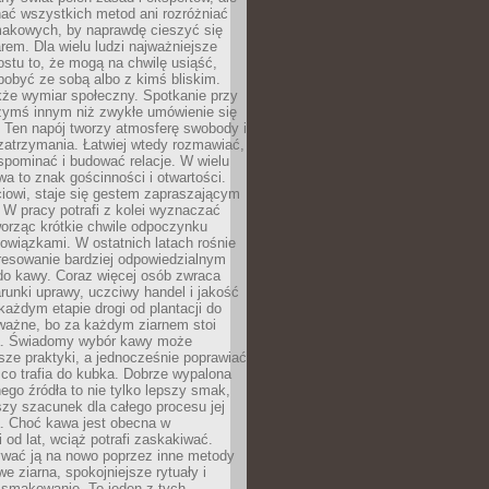
nać wszystkich metod ani rozróżniać
makowych, by naprawdę cieszyć się
em. Dla wielu ludzi najważniejsze
ostu to, że mogą na chwilę usiąść,
pobyć ze sobą albo z kimś bliskim.
że wymiar społeczny. Spotkanie przy
czymś innym niż zwykłe umówienie się
 Ten napój tworzy atmosferę swobody i
zatrzymania. Łatwiej wtedy rozmawiać,
spominać i budować relacje. W wielu
wa to znak gościnności i otwartości.
iowi, staje się gestem zapraszającym
W pracy potrafi z kolei wyznaczać
worząc krótkie chwile odpoczynku
owiązkami. W ostatnich latach rośnie
resowanie bardziej odpowiedzialnym
do kawy. Coraz więcej osób zwraca
unki uprawy, uczciwy handel i jakość
każdym etapie drogi od plantacji do
o ważne, bo za każdym ziarnem stoi
a. Świadomy wybór kawy może
sze praktyki, a jednocześnie poprawiać
 co trafia do kubka. Dobrze wypalona
go źródła to nie tylko lepszy smak,
szy szacunek dla całego procesu jej
. Choć kawa jest obecna w
 od lat, wciąż potrafi zaskakiwać.
wać ją na nowo poprzez inne metody
we ziarna, spokojniejsze rytuały i
 smakowanie. To jeden z tych