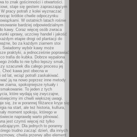
wa to znak gościnności i otwartości.
iowi, staje się gestem zapraszającym
W pracy potrafi z kolei wyznaczać
worząc krótkie chwile odpoczynku
owiązkami. W ostatnich latach rośnie
resowanie bardziej odpowiedzialnym
do kawy. Coraz więcej osób zwraca
unki uprawy, uczciwy handel i jakość
każdym etapie drogi od plantacji do
o ważne, bo za każdym ziarnem stoi
a. Świadomy wybór kawy może
sze praktyki, a jednocześnie poprawiać
 co trafia do kubka. Dobrze wypalona
go źródła to nie tylko lepszy smak,
szy szacunek dla całego procesu jej
. Choć kawa jest obecna w
 od lat, wciąż potrafi zaskakiwać.
wać ją na nowo poprzez inne metody
we ziarna, spokojniejsze rytuały i
 smakowanie. To jeden z tych
cia, które wydają się zwyczajne,
oświęcimy im chwili większej uwagi.
e się, że w porannej filiżance kryje się
rgia na start, ale też historia, kultura,
mały moment spokoju, którego w
świecie naprawdę warto pilnować.
a jest czymś więcej niż tylko
udzającym. Dla jednych to poranny
którego trudno zacząć dzień, dla innych
rozmowy, chwila przerwy albo element