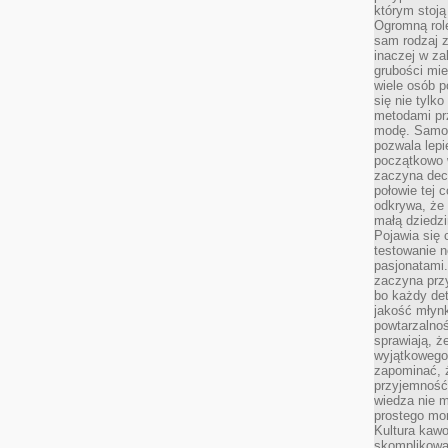
którym stoją
Ogromną rol
sam rodzaj 
inaczej w za
grubości mie
wiele osób p
się nie tylk
metodami pr
modę. Samodz
pozwala lepi
początkowo 
zaczyna dec
połowie tej 
odkrywa, że 
małą dziedzi
Pojawia się
testowanie n
pasjonatami
zaczyna pr
bo każdy det
jakość młynk
powtarzalnoś
sprawiają, ż
wyjątkowego
zapominać, ż
przyjemność
wiedza nie m
prostego mo
Kultura kaw
skomplikowan