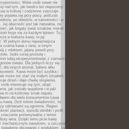
rzyjemności. Wiele osób nawet nie
ię nad tym, jak bardzo ten niepozorny
 się w kulturę i codzienne zwyczaje.
wy pojawia się przy pracy, podczas
odróży, po obiedzie, w samotności i w
. Jej obecność jest tak naturalna, że
nieć, jak bogaty świat smaków, metod
storii kryje się za każdym łykiem. To,
sze w kulturze kawy, to jej
ć. W jednym domu najważniejsza
a czarna kawa z rana, w innym
pój z mlekiem, pijany powoli przy
ole. Jedni cenią prostotę i
 inni lubią eksperymentować z ziarnami
gionów świata. Dla jednych liczy się
, dla innych aromat, balans albo
wasowość. Kawa może być szybka i
ale może też stać się małym rytuałem,
kuje dzień i daje chwilę skupienia.
 osób interesuje się tym, skąd
rna, jak zostały wypalone i w jaki
wa to na końcowy smak naparu.
dawno dla wielu konsumentów kawa
tu kawą. Dziś rośnie świadomość, że
dzy odmianami są ogromne. Region
kość plantacji, sposób obróbki i profil
 znaczenie porównywalne z terroir
tury wina. Dzięki temu picie kawy
yć mechanicznym nawykiem, a zaczyna
 świadome obcowanie z produktem, za