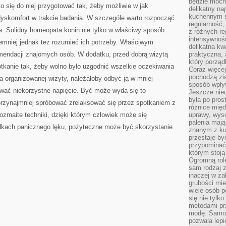
będzie mocn
SIĘ
o się do niej przygotować tak, żeby możliwie w jak
NIEBYWALE
delikatny na
kuchennym st
yskomfort w trakcie badania. W szczególe warto rozpocząć
regularność,
. Solidny homeopata konin nie tylko w właściwy sposób
z różnych re
intensywność
emniej jednak też rozumieć ich potrzeby. Właściwym
delikatna k
mendacji znajomych osób. W dodatku, przed dobrą wizytą
praktyczna, 
który porząd
kanie tak, żeby wolno było uzgodnić wszelkie oczekiwania
Coraz więcej
pochodzą zia
a organizowanej wizyty, należałoby odbyć ją w mniej
sposób wpły
ować niekorzystne napięcie. Być może wyda się to
Jeszcze nie
była po pros
 przynajmniej spróbować zrelaksować się przez spotkaniem z
różnice mię
zmaite techniki, dzięki którym człowiek może się
uprawy, wyso
palenia mają
kach panicznego lęku, pożyteczne może być skorzystanie
znanym z kul
przestaje b
przypominać
którym stoją
Ogromną rol
sam rodzaj 
inaczej w za
grubości mie
wiele osób p
się nie tylk
metodami pr
modę. Samodz
pozwala lepi