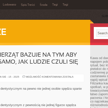
Lodowato
Tagi
Tagi
Spis Treści
Środa
SUB
ZE
IERZĄT BAZUJE NA TYM ABY
Kawa od dawn
AMO, JAK LUDZIE CZULI SIĘ
napojem pob
rytuał, bez 
pretekst do 
codziennej p
zastanawia s
PIELĘGNACJA
SIE - 15 - 2025
MOŻLIWOŚĆ KOMENTOWANIA
ZOSTAŁA
ZWIERZĄT
napój wpisał
BAZUJE
Filiżanka ka
NA
spotkań, w p
TYM
e dentystycznym na pewno nie jednej osobie spędza spanie
ABY
towarzystwie
ZWIERZĘTA
łatwo zapom
TAK
parzenia i hi
SAMO,
JAK
co najciekaw
LUDZIE
 dentystycznym z pewnością nie jednej figurze spędza
różnorodnoś
CZULI