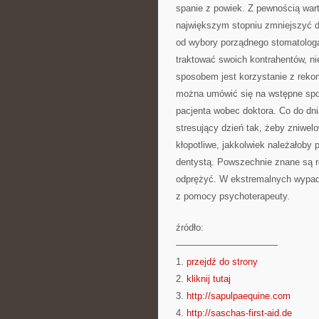
spanie z powiek. Z pewnością wart
największym stopniu zmniejszyć d
od wybory porządnego stomatologa
traktować swoich kontrahentów, ni
sposobem jest korzystanie z reko
można umówić się na wstępne spot
pacjenta wobec doktora. Co do dni
stresujący dzień tak, żeby zniwel
kłopotliwe, jakkolwiek należałoby
dentystą. Powszechnie znane są ro
odprężyć. W ekstremalnych wypad
z pomocy psychoterapeuty.
źródło:
———————————
1.
przejdź do strony
2.
kliknij tutaj
3.
http://sapulpaequine.com
4.
http://saschas-first-aid.de