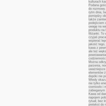
kulturach ka
Podana gośc
do rozmowy. 
rytm dnia, t
pomiędzy ob
także zainte
podejściem 
uwagę na war
produktu na 
filiżanki. T
czyjaś prac
wspierać lep
jakość tego,
kawa z pewne
ale też więk
powstawania
codzienności
Można odkry
parzenia, no
uważniejsze
elementów ży
dopóki nie p
Wtedy okazuj
nie tylko ene
rzemiosło i 
zabieganym 
Kawa od dawn
napojem pob
rytuał, bez 
pretekst do 