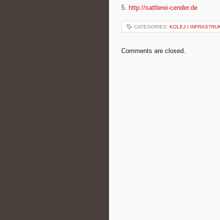
5.
http://sattlerei-cender.de
CATEGORIES:
KOLEJ I INFRASTR
Comments are closed.