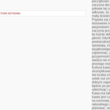
początkowo 
zaczyna dec
połowie tej 
odkrywa, że 
UKTURA SZYNOWA
małą dziedzi
Pojawia się
testowanie n
pasjonatami
zaczyna pr
bo każdy det
jakość młynk
powtarzalnoś
sprawiają, ż
wyjątkowego
zapominać, ż
przyjemność
wiedza nie m
prostego mo
Kultura kaw
skomplikowan
nie trzeba z
setek nut s
dobrym napar
będzie po pr
odetchnąć i 
Kawa ma tak
kawie jest 
na rozmowę.
naturalnego 
planować, w