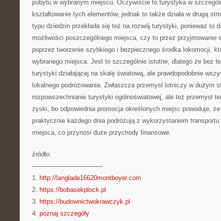
pobytu w wybranym miejscu. Oczywiście to turystyka w szczegó
kształtowanie tych elementów, jednak to także działa w drugą str
typu dziedzin przekłada się też na rozwój turystyki, ponieważ to
możliwości poszczególnego miejsca, czy to przez przyjmowanie sp
poprzez tworzenie szybkiego i bezpiecznego środka lokomocji, kt
wybranego miejsca. Jest to szczególnie istotne, dlatego że bez te
turystyki działającej na skalę światową, ale prawdopodobnie wszy
lokalnego podróżowania. Zwłaszcza przemysł lotniczy w dużym s
rozpowszechnianie turystyki ogólnoświatowej, ale też przemysł ten
zyski, bo odpowiednia promocja określonych miejsc powoduje, że s
praktycznie każdego dnia podróżują z wykorzystaniem transportu 
miejsca, co przynosi duże przychody finansowe.
źródło:
———————————
1.
http://langlade16620montboyer.com
2.
https://bobasekplock.pl
3.
https://budownictwokrawczyk.pl
4.
poznaj szczegóły