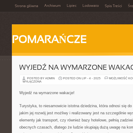
Archiwum
Lipiec
Lodowato
Strona główna
Spis Treści
Śr
POMARAŃCZE
WYJEDŹ NA WYMARZONE WAKAC
POSTED BY ADMIN
POSTED ON LIP - 4 - 2025
MOŻLIWOŚĆ K
WYŁĄCZONA
Wyjedź na wymarzone wakacje!
Turystyka, to niesamowicie istotna dziedzina, która odnosi się do
jakim jej rozwój jest możliwy i realizowany jest na szczególnie 
elementy jak transport, czy również bazy hotelowe, pełnią zadziw
obecnych czasach, dlatego że ludzie skupiają dużą uwagę na komf