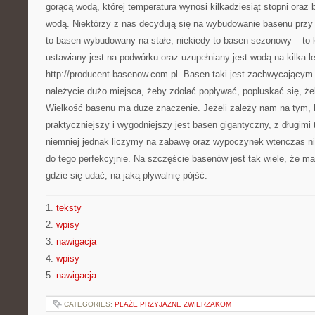
gorącą wodą, której temperatura wynosi kilkadziesiąt stopni oraz
wodą. Niektórzy z nas decydują się na wybudowanie basenu przy
to basen wybudowany na stałe, niekiedy to basen sezonowy – to k
ustawiany jest na podwórku oraz uzupełniany jest wodą na kilka l
http://producent-basenow.com.pl. Basen taki jest zachwycającym
należycie dużo miejsca, żeby zdołać popływać, popluskać się, ż
Wielkość basenu ma duże znaczenie. Jeżeli zależy nam na tym,
praktyczniejszy i wygodniejszy jest basen gigantyczny, z długimi 
niemniej jednak liczymy na zabawę oraz wypoczynek wtenczas ni
do tego perfekcyjnie. Na szczęście basenów jest tak wiele, że m
gdzie się udać, na jaką pływalnię pójść.
1.
teksty
2.
wpisy
3.
nawigacja
4.
wpisy
5.
nawigacja
CATEGORIES:
PLAŻE PRZYJAZNE ZWIERZAKOM