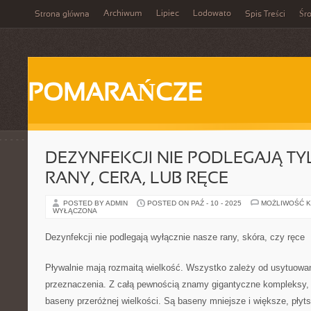
Archiwum
Lipiec
Lodowato
Strona główna
Spis Treści
Śr
POMARAŃCZE
DEZYNFEKCJI NIE PODLEGAJĄ T
RANY, CERA, LUB RĘCE
POSTED BY ADMIN
POSTED ON PAŹ - 10 - 2025
MOŻLIWOŚĆ 
WYŁĄCZONA
Dezynfekcji nie podlegają wyłącznie nasze rany, skóra, czy ręce
Pływalnie mają rozmaitą wielkość. Wszystko zależy od usytuowan
przeznaczenia. Z całą pewnością znamy gigantyczne kompleksy,
baseny przeróżnej wielkości. Są baseny mniejsze i większe, płyt